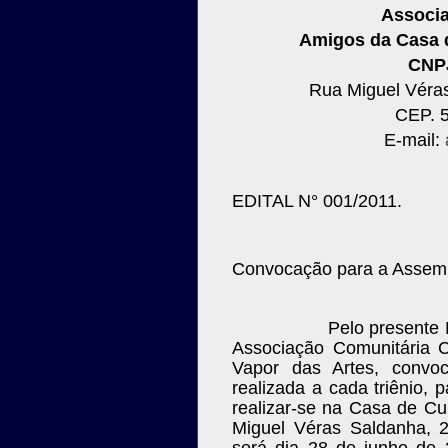
Associa
Amigos da Casa d
CNPJ
Rua Miguel Véras
CEP. 5
E-mail:
EDITAL N° 001/2011.
Convocação para a Assembl
Pelo presente 
Associação Comunitária C
Vapor das Artes, convoc
realizada a cada triênio, 
realizar-se na Casa de Cu
Miguel Véras Saldanha, 
será dia 28 de junho de