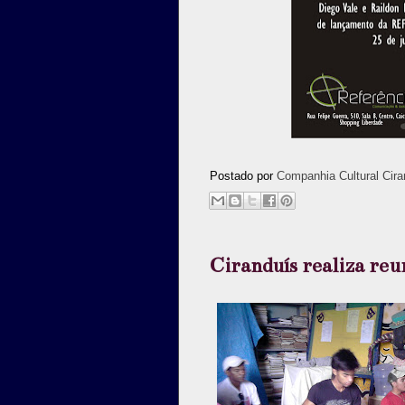
Postado por
Companhia Cultural Cira
Ciranduís realiza reu