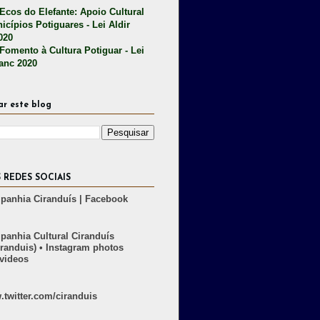
 Ecos do Elefante: Apoio Cultural
icípios Potiguares - Lei Aldir
020
 Fomento à Cultura Potiguar - Lei
lanc 2020
ar este blog
 REDES SOCIAIS
anhia Ciranduís | Facebook
anhia Cultural Ciranduís
randuis) • Instagram photos
videos
twitter.com/ciranduis