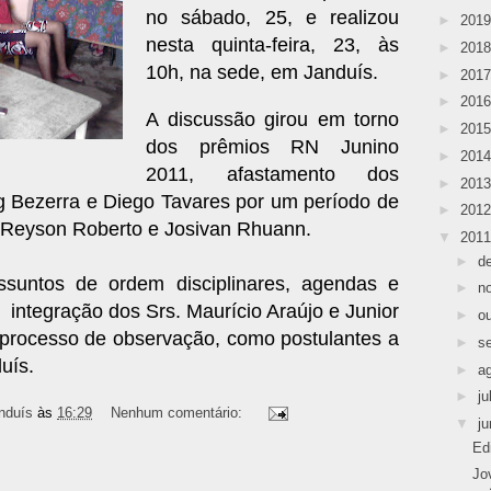
no sábado, 25, e realizou
►
201
nesta quinta-feira, 23, às
►
201
10h, na sede, em Janduís.
►
201
►
201
A discussão girou em torno
►
201
dos prêmios RN Junino
►
201
2011, afastamento dos
►
201
 Bezerra e Diego Tavares por um período de
►
201
Reyson Roberto e Josivan Rhuann.
▼
201
►
d
ssuntos de ordem disciplinares, agendas e
►
n
e
integração dos Srs. Maurício Araújo e Junior
►
o
processo de observação, como postulantes a
►
s
uís.
►
a
►
ju
nduís
às
16:29
Nenhum comentário:
▼
j
Ed
Jo