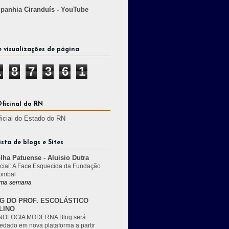
anhia Ciranduís - YouTube
e visualizações de página
1
8
7
3
6
1
Oficinal do RN
ficial do Estado do RN
ista de blogs e Sites
lha Patuense - Aluisio Dutra
cial: A Face Esquecida da Fundação
ombal
ma semana
G DO PROF. ESCOLÁSTICO
LINO
OLOGIA MODERNA Blog será
edado em nova plataforma a partir