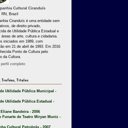
anhia Cultural Ciranduís
 RN, Brazil
nhia Ciranduís é uma entidade sem
ativos, de direito privado,
ida de Utilidade Pública Estadual e
 àreas de arte, cultura e cidadania.
os iniciados em 1989, com
ção em 21 de abril de 1993. Em 2016
nhecida Ponto de Cultura pelo
io da Cultura.
perfil completo
 Troféus, Títulos
 de Utilidade Pública Municipal -
 de Utilidade Pública Estadual -
 Eliane Bandeira - 2006
o Funarte de Teatro Miryan Muniz -
nha Cultural Petrobrás - 2007