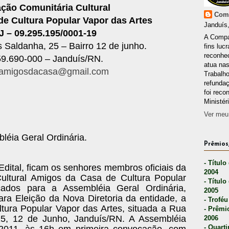
ção Comunitária Cultural
Comp
e Cultura Popular Vapor das Artes
Janduís,
 – 09.295.195/0001-19
A Compa
 Saldanha, 25 – Bairro 12 de junho.
fins lucr
reconhec
9.690-000 – Janduís/RN.
atua nas
amigosdacasa@gmail.com
Trabalh
refunda
foi reco
Ministér
Ver meu 
éia Geral Ordinária.
Prêmios,
- Título
Edital, ficam os senhores membros oficiais da
2004
ultural Amigos da Casa de Cultura Popular
- Título
ados para a Assembléia Geral Ordinária,
2005
para Eleição da Nova Diretoria da entidade, a
- Troféu
ltura Popular Vapor das Artes, situada a Rua
- Prêmi
25, 12 de Junho, Janduís/RN. A Assembléia
2006
- Quarti
 2011, às 16h em primeira convocação, com