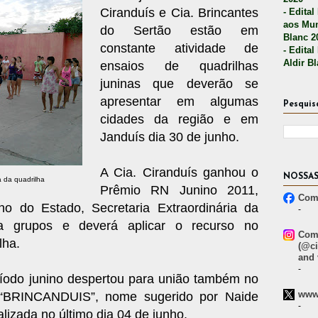
Ciranduís e Cia. Brincantes
- Edital
aos Mun
do Sertão estão em
Blanc 2
constante atividade de
- Edital
Aldir B
ensaios de quadrilhas
juninas que deverão se
apresentar em algumas
Pesquis
cidades da região e em
Janduís dia 30 de junho.
A Cia. Ciranduís ganhou o
NOSSAS
 da quadrilha
Prêmio RN Junino 2011,
Comp
o do Estado, Secretaria Extraordinária da
-
ia grupos e deverá aplicar o recurso no
Comp
lha.
(@ci
and 
-
ríodo junino despertou para união também no
www.
 “BRINCANDUIS”, nome sugerido por Naide
-
lizada no último dia 04 de junho.