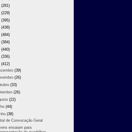
9
(281)
8
(229)
7
(395)
6
(438)
5
(484)
4
(384)
3
(440)
2
(336)
1
(412)
ezembro
(39)
ovembro
(26)
utubro
(33)
etembro
(26)
gosto
(22)
lho
(44)
unho
(38)
ital de Convocação Geral
vens ensaiam para
apresentação de quadrilhas