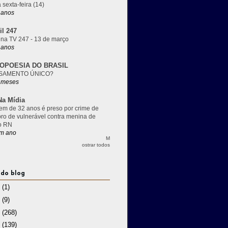
 sexta-feira (14)
 anos
il 247
 na TV 247 - 13 de março
 anos
OPOESIA DO BRASIL
SAMENTO ÚNICO?
 meses
a Mídia
m de 32 anos é preso por crime de
pro de vulnerável contra menina de
o RN
m ano
M
ostrar todos
 do blog
3
(1)
2
(9)
1
(268)
0
(139)