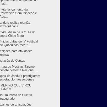
mat...
nvite lançamento da
Referência Comunicação e
Ass...
randuís realiza reunião
extraordinária
nvite Missa de 30º Dia do
poeta Chico Mota
finidas datas do IV Festival
de Quadrilhas mestr...
finições para atividades
juninas
estação de Contas
mara de Messias Targino
debate Sistema Nacional ...
upos de Janduís prestigiaram
espetáculo mossoroense
 MENINO QUE VIROU
HOMEM."
is um Ponto de Cultura
inaugurado
abalhos de articulações