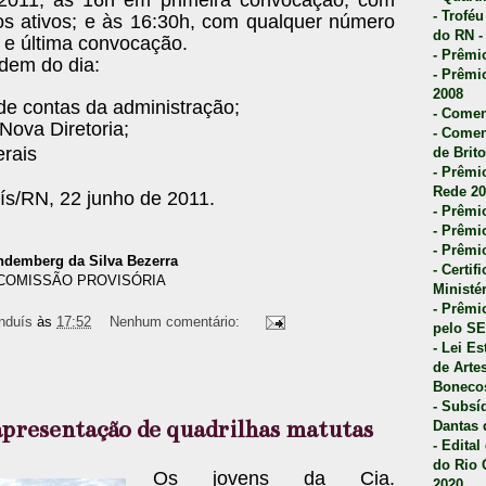
- Trofé
 ativos; e às 16:30h, com qualquer número
do RN -
e última convocação.
- Prêmi
dem do dia:
- Prêmi
2008
de contas da administração;
- Comen
Nova Diretoria;
- Comen
erais
de Brito
- Prêmio
Rede 20
ís/RN, 22 junho de 2011.
- Prêmio
- Prêmi
- Prêmi
ndemberg da Silva Bezerra
- Certi
COMISSÃO PROVISÓRIA
Ministé
- Prêmi
nduís
às
17:52
Nenhum comentário:
pelo S
- Lei E
de Arte
Bonecos
- Subsí
apresentação de quadrilhas matutas
Dantas 
- Edita
do Rio 
Os jovens da Cia.
2020