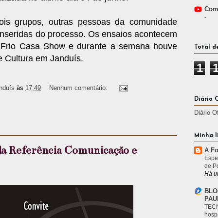
Comp
-
is grupos, outras pessoas da comunidade
inseridas do processo. Os ensaios acontecem
 Frio Casa Show e durante a semana houve
Total d
e Cultura em Janduís.
1
nduís
às
17:49
Nenhum comentário:
Diário 
Diário O
Minha l
da Referência Comunicação e
A Fo
Espe
de P
Há u
BLO
PAU
TECN
hosp