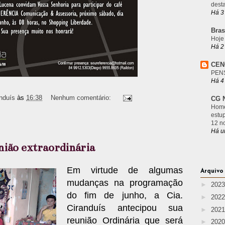
desta
Há 3
Bras
Hoje
Há 2
CEN
PEN
Há 4
nduís
às
16:38
Nenhum comentário:
CG N
Home
estu
12 n
Há u
nião extraordinária
Em virtude de algumas
Arquivo
mudanças na programação
►
202
do fim de junho, a Cia.
►
202
Ciranduís antecipou sua
►
202
reunião Ordinária que será
►
202