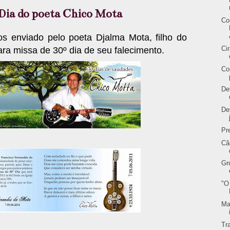
 Dia do poeta Chico Mota
Co
s enviado pelo poeta Djalma Mota, filho do
Ci
ra missa de 30º dia de seu falecimento.
Co
De
De
Pr
Câ
Gr
"O
Ma
Tr