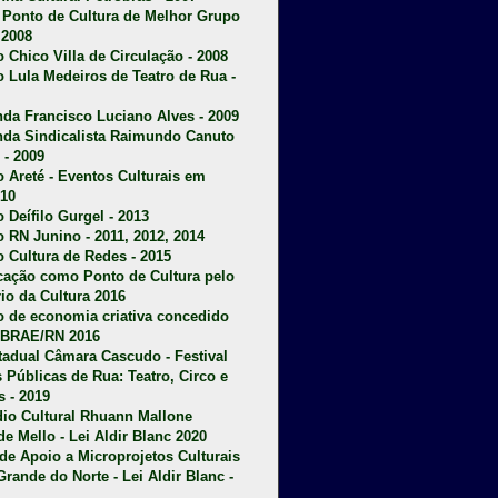
u Ponto de Cultura de Melhor Grupo
 2008
o Chico Villa de Circulação - 2008
o Lula Medeiros de Teatro de Rua -
da Francisco Luciano Alves - 2009
da Sindicalista Raimundo Canuto
 - 2009
 Areté - E
ventos Culturais em
10
 Deífilo Gurgel - 2013
o RN Junino - 2011, 2012, 2014
o Cultura de Redes - 2015
ficação como Ponto de Cultura pelo
rio da Cultura 2016
o de economia criativa concedido
EBRAE/RN 2016
stadual Câmara Cascudo - Festival
s Públicas de Rua: Teatro, Circo e
 - 2019
dio Cultural Rhuann Mallone
de Mello - Lei Aldir Blanc 2020
l de Apoio a Microprojetos Culturais
Grande do Norte - Lei Aldir Blanc -