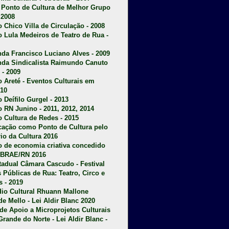
u Ponto de Cultura de Melhor Grupo
 2008
o Chico Villa de Circulação - 2008
o Lula Medeiros de Teatro de Rua -
da Francisco Luciano Alves - 2009
da Sindicalista Raimundo Canuto
 - 2009
 Areté - E
ventos Culturais em
10
 Deífilo Gurgel - 2013
o RN Junino - 2011, 2012, 2014
o Cultura de Redes - 2015
ficação como Ponto de Cultura pelo
rio da Cultura 2016
o de economia criativa concedido
EBRAE/RN 2016
stadual Câmara Cascudo - Festival
s Públicas de Rua: Teatro, Circo e
 - 2019
dio Cultural Rhuann Mallone
de Mello - Lei Aldir Blanc 2020
l de Apoio a Microprojetos Culturais
Grande do Norte - Lei Aldir Blanc -