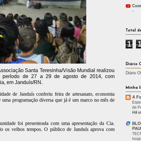
Comp
-
Total d
1
Diário 
ssociação Santa Teresinha/Visão Mundial realizou
Diário O
no período de 27 a 29 de agosto de 2014, com
ia, em Janduís/RN.
Minha l
ade de Janduís conferiu feira de artesanato, economia
A Fo
is e uma programação diversa que já é um marco no mês de
Espe
de P
Há u
munidade foi presenteada com uma apresentação da Cia.
BLO
PAU
ndo os velhos tempos. O público de Janduís aprova com
TECN
hosp