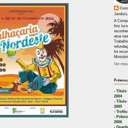
Comp
Janduís,
A Compa
fins lucr
reconhec
atua nas
Trabalh
refunda
foi reco
Ministér
Ver meu 
Prêmios,
- Título
2004
- Título
2005
- Troféu
- Prêmi
2006
- Quarti