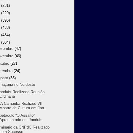
9
(281)
8
(229)
7
(395)
6
(438)
5
(484)
4
(384)
ezembro
(47)
ovembro
(46)
utubro
(27)
etembro
(24)
gosto
(35)
lhaçaria no Nordeste
randuís Realizado Reunião
Ordinária
A Carnaúba Realizou VII
Mostra de Cultura em Jan...
petáculo “O Assalto”
Apresentado em Janduís
minário da CNPdC Realizado
com Sucesso