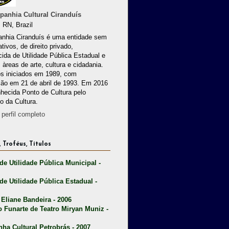
anhia Cultural Ciranduís
 RN, Brazil
nhia Ciranduís é uma entidade sem
ativos, de direito privado,
ida de Utilidade Pública Estadual e
 àreas de arte, cultura e cidadania.
os iniciados em 1989, com
ção em 21 de abril de 1993. Em 2016
nhecida Ponto de Cultura pelo
io da Cultura.
perfil completo
 Troféus, Títulos
 de Utilidade Pública Municipal -
 de Utilidade Pública Estadual -
 Eliane Bandeira - 2006
o Funarte de Teatro Miryan Muniz -
nha Cultural Petrobrás - 2007