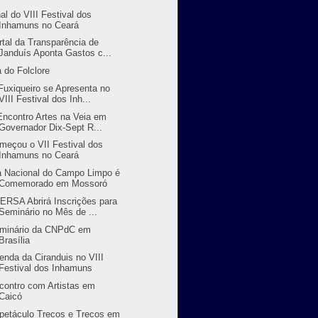
nal do VIII Festival dos
Inhamuns no Ceará
rtal da Transparência de
Janduís Aponta Gastos c...
a do Folclore
Fuxiqueiro se Apresenta no
VIII Festival dos Inh...
 Encontro Artes na Veia em
Governador Dix-Sept R...
meçou o VII Festival dos
Inhamuns no Ceará
a Nacional do Campo Limpo é
Comemorado em Mossoró
ERSA Abrirá Inscrições para
Seminário no Mês de ...
minário da CNPdC em
Brasília
enda da Ciranduis no VIII
Festival dos Inhamuns
contro com Artistas em
Caicó
petáculo Trecos e Trecos em