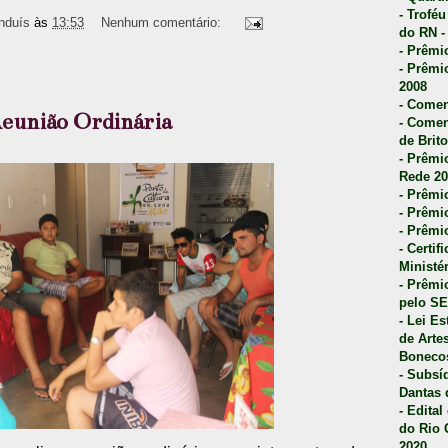
- Trofé
nduís
às
13:53
Nenhum comentário:
do RN -
- Prêmi
- Prêmi
2008
- Comen
Reunião Ordinária
- Comen
de Brito
- Prêmio
Rede 20
- Prêmio
- Prêmi
- Prêmi
- Certi
Ministé
- Prêmi
pelo S
- Lei E
de Arte
Bonecos
- Subsí
Dantas 
- Edita
do Rio 
2020