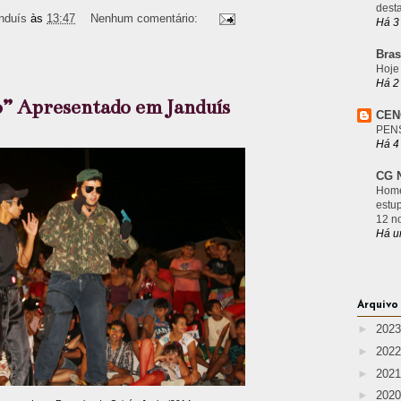
desta
nduís
às
13:47
Nenhum comentário:
Há 3
Bras
Hoje
Há 2
o” Apresentado em Janduís
CEN
PEN
Há 4
CG N
Home
estu
12 n
Há u
Arquivo
►
202
►
202
►
202
►
202