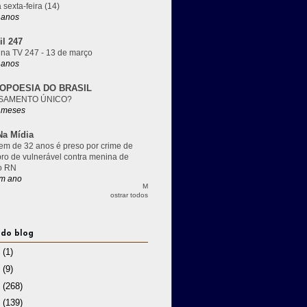
 sexta-feira (14)
 anos
il 247
 na TV 247 - 13 de março
 anos
OPOESIA DO BRASIL
SAMENTO ÚNICO?
 meses
a Mídia
m de 32 anos é preso por crime de
pro de vulnerável contra menina de
o RN
m ano
M
ostrar todos
 do blog
3
(1)
2
(9)
1
(268)
0
(139)