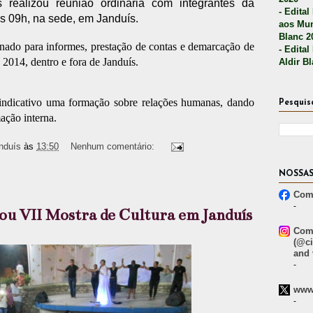
 realizou reunião ordinária com integrantes da
- Edital
às 09h, na sede, em Janduís.
aos Mun
Blanc 2
onado para informes, prestação de contas e demarcação de
- Edital
2014, dentro e fora de Janduís.
Aldir B
indicativo uma formação sobre relações humanas, dando
Pesquis
ação interna.
nduís
às
13:50
Nenhum comentário:
NOSSAS
Comp
-
u VII Mostra de Cultura em Janduís
Comp
(@ci
and 
-
www.
-