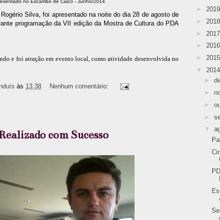
presentado no Escambo de Caicó - Junho/2014
►
201
 Rogério Silva, foi apresentado na noite do dia 28 de agosto de
►
201
rante programação da VII edição da Mostra de Cultura do PDA
►
201
►
201
►
201
ndo e foi atração em evento local, como atividade desenvolvida no
▼
201
►
d
nduís
às
13:38
Nenhum comentário:
►
n
►
o
►
s
▼
a
Realizado com Sucesso
Pa
Ci
PD
Es
Se