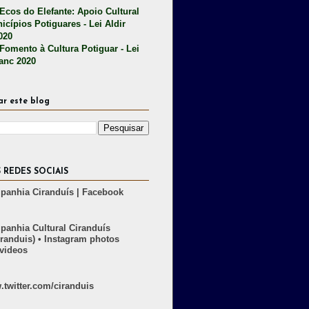
 Ecos do Elefante: Apoio Cultural
icípios Potiguares - Lei Aldir
020
 Fomento à Cultura Potiguar - Lei
lanc 2020
ar este blog
 REDES SOCIAIS
anhia Ciranduís | Facebook
anhia Cultural Ciranduís
randuis) • Instagram photos
videos
twitter.com/ciranduis