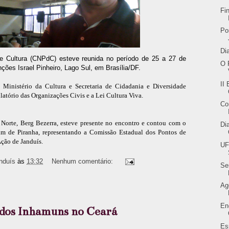
Fi
Po
Di
 Cultura (CNPdC) esteve reunida no período de 25 a 27 de
O 
ões Israel Pinheiro, Lago Sul, em Brasília/DF.
II
 Ministério da Cultura e Secretaria de Cidadania e Diversidade
atório das Organizações Civis e a Lei Cultura Viva.
Co
Norte, Berg Bezerra, esteve presente no encontro e contou com o
Di
dim de Piranha, representando a Comissão Estadual dos Pontos de
ção de Janduís.
UF
nduís
às
13:32
Nenhum comentário:
Se
Ag
En
l dos Inhamuns no Ceará
Es