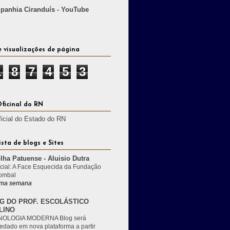
anhia Ciranduís - YouTube
e visualizações de página
1
8
7
4
5
3
Oficinal do RN
ficial do Estado do RN
ista de blogs e Sites
lha Patuense - Aluisio Dutra
cial: A Face Esquecida da Fundação
ombal
ma semana
G DO PROF. ESCOLÁSTICO
LINO
OLOGIA MODERNA Blog será
edado em nova plataforma a partir