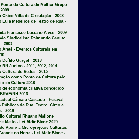
u Ponto de Cultura de Melhor Grupo
 2008
o Chico Villa de Circulação - 2008
o Lula Medeiros de Teatro de Rua -
da Francisco Luciano Alves - 2009
da Sindicalista Raimundo Canuto
 - 2009
 Areté - E
ventos Culturais em
10
 Deífilo Gurgel - 2013
o RN Junino - 2011, 2012, 2014
o Cultura de Redes - 2015
ficação como Ponto de Cultura pelo
rio da Cultura 2016
o de economia criativa concedido
EBRAE/RN 2016
stadual Câmara Cascudo - Festival
s Públicas de Rua: Teatro, Circo e
 - 2019
dio Cultural Rhuann Mallone
de Mello - Lei Aldir Blanc 2020
l de Apoio a Microprojetos Culturais
Grande do Norte - Lei Aldir Blanc -