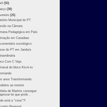
ril
(50)
arço
(38)
vereiro
(26)
retório Municipal do PT
ssão na Câmara
mana Pedagógica em Patú
imação em Caraúbas
cumentário sociológico
sse do PT em Janduís
traordinária
oco Com C Veja
rnaval do bloco Ktu-k-tu
formando
ês anos Transformando
rabéns ao mestre
efeita de Martins consegue
aprovar lei que proíb...
de está a "crise"?!
contro Regional