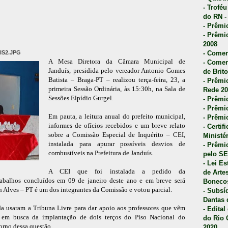
- Trofé
do RN -
- Prêmi
- Prêmi
2008
- Comen
UIS2.JPG
A Mesa Diretora da Câmara Municipal de
- Comen
Janduís, presidida pelo vereador Antonio Gomes
de Brito
Batista – Braga-PT – realizou terça-feira, 23, a
- Prêmio
primeira Sessão Ordinária, às 15:30h, na Sala de
Rede 20
Sessões Elpídio Gurgel.
- Prêmio
- Prêmi
Em pauta, a leitura anual do prefeito municipal,
- Prêmi
informes de ofícios recebidos e um breve relato
- Certi
sobre a Comissão Especial de Inquérito – CEI,
Ministé
instalada para apurar possíveis desvios de
- Prêmi
combustíveis na Prefeitura de Janduís.
pelo S
- Lei E
A CEI que foi instalada a pedido da
de Arte
rabalhos concluídos em 09 de janeiro deste ano e em breve será
Bonecos
n Alves – PT é um dos integrantes da Comissão e votou parcial.
- Subsí
Dantas 
da usaram a Tribuna Livre para dar apoio aos professores que vêm
- Edita
o em busca da implantação de dois terços do Piso Nacional do
do Rio 
torno dessa questão.
2020