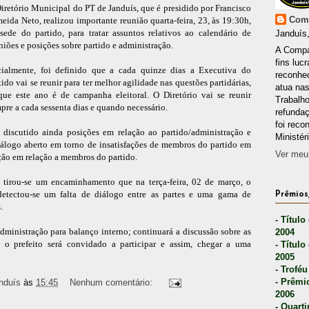
iretório Municipal do PT de Janduís, que é presidido por Francisco
Comp
eida Neto, realizou importante reunião quarta-feira, 23, às 19:30h,
sede do partido, para tratar assuntos relativos ao calendário de
Janduís,
niões e posições sobre partido e administração.
A Compa
fins lucr
cialmente, foi definido que a cada quinze dias a Executiva do
reconhec
tido vai se reunir para ter melhor agilidade nas questões partidárias,
atua nas
que este ano é de campanha eleitoral. O Diretório vai se reunir
Trabalh
pre a cada sessenta dias e quando necessário.
refunda
foi reco
 discutido ainda posições em relação ao partido/administração e
Ministér
iálogo aberto em torno de insatisfações de membros do partido em
Ver meu 
ção em relação a membros do partido.
o tirou-se um encaminhamento que na terça-feira, 02 de março, o
e detectou-se um falta de diálogo entre as partes e uma gama de
Prêmios,
.
- Título
dministração para balanço interno; continuará a discussão sobre as
2004
o, o prefeito será convidado a participar e assim, chegar a uma
- Título
2005
- Troféu
- Prêmi
nduís
às
15:45
Nenhum comentário:
2006
- Quarti