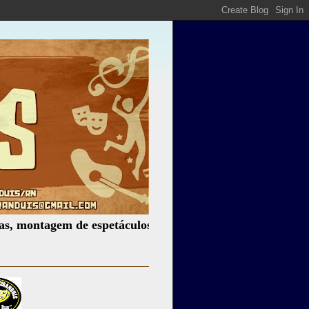
agem de espetáculos, assessoria cultural, palestras, produç