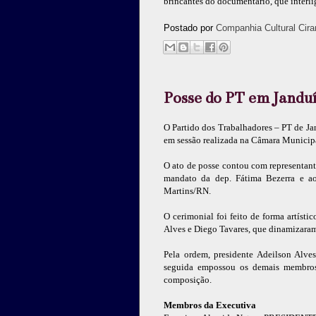
brincantes do documentário, que interli
Postado por
Companhia Cultural Cira
Posse do PT em Janduí
O Partido dos Trabalhadores – PT de Ja
em sessão realizada na Câmara Municipal
O ato de posse contou com representant
mandato da dep. Fátima Bezerra e ao 
Martins/RN.
O cerimonial foi feito de forma artíst
Alves e Diego Tavares, que dinamizaram
Pela ordem, presidente Adeilson Alve
seguida empossou os demais membros 
composição.
Membros da Executiva