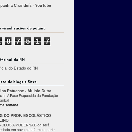
anhia Ciranduís - YouTube
e visualizações de página
1
8
7
5
1
7
Oficinal do RN
ficial do Estado do RN
ista de blogs e Sites
lha Patuense - Aluisio Dutra
cial: A Face Esquecida da Fundação
ombal
ma semana
G DO PROF. ESCOLÁSTICO
LINO
OLOGIA MODERNA Blog será
edado em nova plataforma a partir