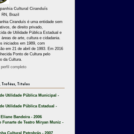
anhia Cultural Ciranduís
 RN, Brazil
nhia Ciranduís é uma entidade sem
ativos, de direito privado,
ida de Utilidade Pública Estadual e
 àreas de arte, cultura e cidadania.
os iniciados em 1989, com
ção em 21 de abril de 1993. Em 2016
nhecida Ponto de Cultura pelo
io da Cultura.
perfil completo
 Troféus, Títulos
 de Utilidade Pública Municipal -
 de Utilidade Pública Estadual -
 Eliane Bandeira - 2006
o Funarte de Teatro Miryan Muniz -
nha Cultural Petrobrás - 2007