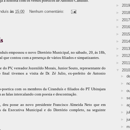
ga a história com os versos poéticos de Antonio Candido.
►
201
nduís
às
15:00
Nenhum comentário:
►
201
►
201
►
201
►
201
s
►
201
►
201
nduís empossou o novo Diretório Municipal, no sábado, 20, ás 18h,
►
201
 que contou com a presença de vários filiados e simpatizantes.
►
201
e do PV, vereador Jozenildo Morais, Junior Souto, representante do
▼
201
final tivemos a visita de Dr. Zé Julio, ex-prefeito de Antonio
►
d
►
n
ico-poetica com os membros da Ciranduís e filiados do PT Ubirajara
►
o
 as falas intercalando com poesia e descontração.
►
s
s, deu posse ao novo presidente Francisco Almeida Neto que em
►
a
da Executiva Municipal e do Diretório completo, na seguinte
►
ju
►
j
►
m