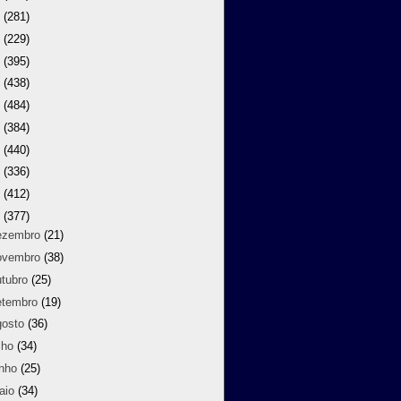
9
(281)
8
(229)
7
(395)
6
(438)
5
(484)
4
(384)
3
(440)
2
(336)
1
(412)
0
(377)
ezembro
(21)
ovembro
(38)
utubro
(25)
etembro
(19)
gosto
(36)
lho
(34)
unho
(25)
aio
(34)