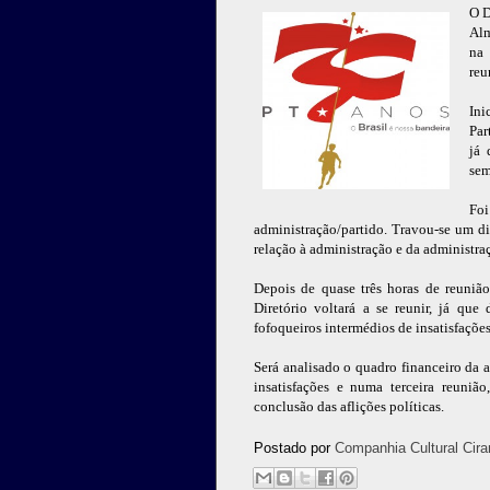
O D
Alm
na 
reu
Ini
Par
já 
sem
Foi
administração/partido. Travou-se um d
relação à administração e da administra
Depois de quase três horas de reuniã
Diretório voltará a se reunir, já qu
fofoqueiros intermédios de insatisfações
Será analisado o quadro financeiro da a
insatisfações e numa terceira reuniã
conclusão das aflições políticas.
Postado por
Companhia Cultural Cira