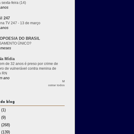
 sexta-feira (14)
 anos
il 247
 na TV 247 - 13 de março
 anos
OPOESIA DO BRASIL
SAMENTO ÚNICO?
 meses
a Mídia
m de 32 anos é preso por crime de
pro de vulnerável contra menina de
o RN
m ano
M
ostrar todos
 do blog
3
(1)
2
(9)
1
(268)
0
(139)