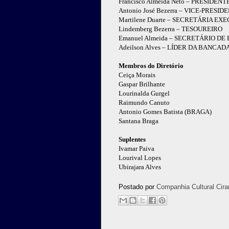
Francisco Almeida Neto – PRESIDENT
Antonio José Bezerra – VICE-PRESID
Martilene Duarte – SECRETÁRIA EX
Lindemberg Bezerra – TESOUREIRO
Emanuel Almeida – SECRETÁRIO D
Adeilson Alves – LÍDER DA BANC
Membros do Diretório
Ceiça Morais
Gaspar Brilhante
Lourinalda Gurgel
Raimundo Canuto
Antonio Gomes Batista (BRAGA)
Santana Braga
Suplentes
Ivamar Paiva
Lourival Lopes
Ubirajara Alves
Postado por
Companhia Cultural Cira