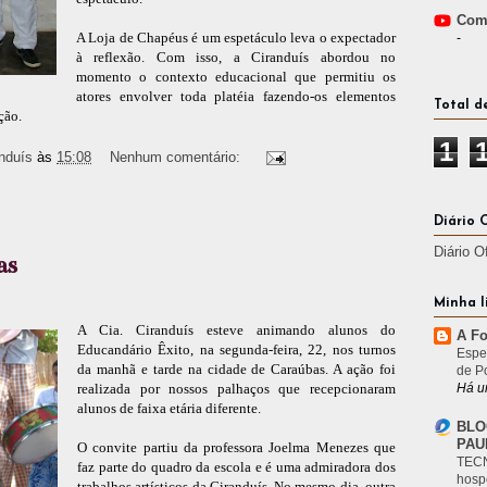
Comp
A Loja de Chapéus é um espetáculo leva o expectador
-
à reflexão. Com isso, a Ciranduís abordou no
momento o contexto educacional que permitiu os
atores envolver toda platéia fazendo-os elementos
Total d
ção.
1
nduís
às
15:08
Nenhum comentário:
Diário 
Diário O
as
Minha l
A Cia. Ciranduís esteve animando alunos do
A Fo
Educandário Êxito, na segunda-feira, 22, nos turnos
Espe
da manhã e tarde na cidade de Caraúbas. A ação foi
de P
Há u
realizada por nossos palhaços que recepcionaram
alunos de faixa etária diferente.
BLO
PAU
O convite partiu da professora Joelma Menezes que
TECN
faz parte do quadro da escola e é uma admiradora dos
hosp
trabalhos artísticos da Ciranduís. No mesmo dia, outra