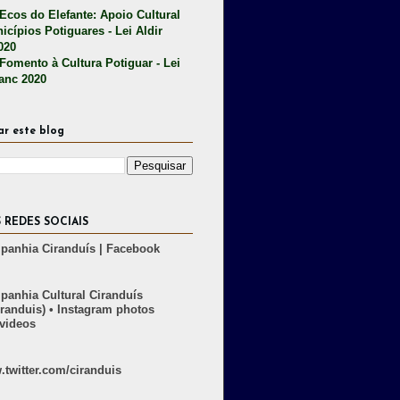
 Ecos do Elefante: Apoio Cultural
icípios Potiguares - Lei Aldir
020
 Fomento à Cultura Potiguar - Lei
lanc 2020
ar este blog
 REDES SOCIAIS
anhia Ciranduís | Facebook
anhia Cultural Ciranduís
randuis) • Instagram photos
videos
twitter.com/ciranduis