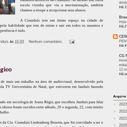
desta
escola vizinha que via a movimentação, também
Há 3
chamou a troupe a recepcionar seus alunos.
Bras
A Ciranduís tem um ótimo espaço na cidade de
Hoje
 pela habilidade que tem de entrar e sair em todos os assuntos e
Há 2
periência é tudo.
CEN
PEN
nduís
às
15:03
Nenhum comentário:
Há 4
CG N
Home
estu
gico
12 n
Há u
 de mais um trabalho na área de audiovisual, desenvolvido pela
da TV Universitária de Natal, que estiverem em Janduís fazendo
Arquivo
ado em sociologia de Joana Régis, que escolheu Janduís para falar
►
202
os idosos foram ouvidos entre sábado, 20 e segunda, 22, com intuito
►
202
abalho.
►
202
r da Cia. Ciranduís Lindemberg Bezerra, que foi convidado a ser o
►
202