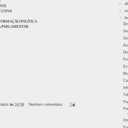
E
►
ab
ENTE
►
m
ECUTIVA
▼
fe
E FORMAÇÃO POLÍTICA
Di
ADA PARLAMENTAR
Se
Se
An
Do
Po
Ex
Bl
Ca
In
Tr
Pa
nduís
às
14:59
Nenhum comentário:
Pr
On
En