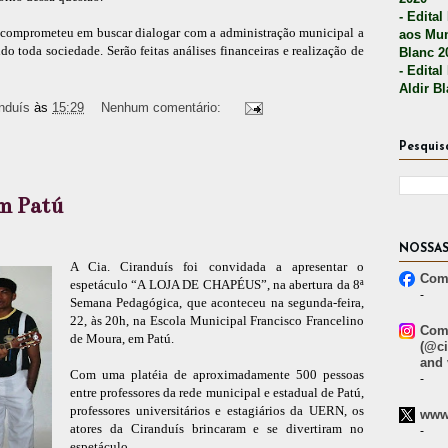
- Edital
 comprometeu em buscar dialogar com a administração municipal a
aos Mun
 toda sociedade. Serão feitas análises financeiras e realização de
Blanc 2
- Edital
Aldir B
nduís
às
15:29
Nenhum comentário:
Pesquis
m Patú
NOSSAS
A Cia. Ciranduís foi convidada a apresentar o
Comp
espetáculo “A LOJA DE CHAPÉUS”, na abertura da 8ª
-
Semana Pedagógica, que aconteceu na segunda-feira,
22, às 20h, na Escola Municipal Francisco Francelino
Comp
de Moura, em Patú.
(@ci
and 
Com uma platéia de aproximadamente 500 pessoas
-
entre professores da rede municipal e estadual de Patú,
professores universitários e estagiários da UERN, os
www.
atores da Ciranduís brincaram e se divertiram no
-
espetáculo.