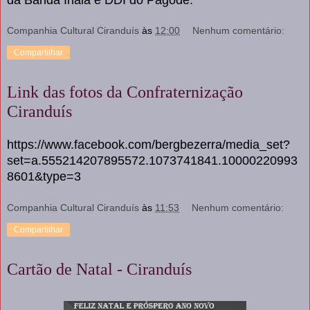
da Banda Inala e DDI do Pagode.
Companhia Cultural Ciranduís
às
12:00
Nenhum comentário:
Compartilhar
Link das fotos da Confraternização
Ciranduís
https://www.facebook.com/bergbezerra/media_set?
set=a.555214207895572.1073741841.10000220993
8601&type=3
Companhia Cultural Ciranduís
às
11:53
Nenhum comentário:
Compartilhar
Cartão de Natal - Ciranduís