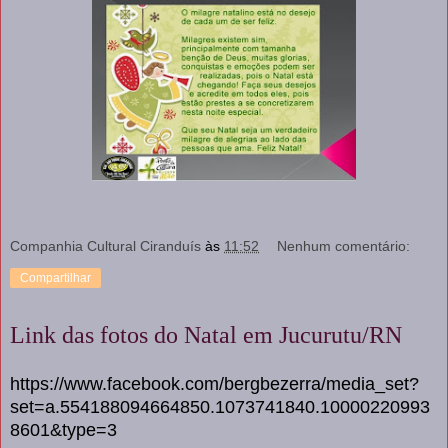
Companhia Cultural Ciranduís
às
11:52
Nenhum comentário:
Compartilhar
Link das fotos do Natal em Jucurutu/RN
https://www.facebook.com/bergbezerra/media_set?
set=a.554188094664850.1073741840.10000220993
8601&type=3