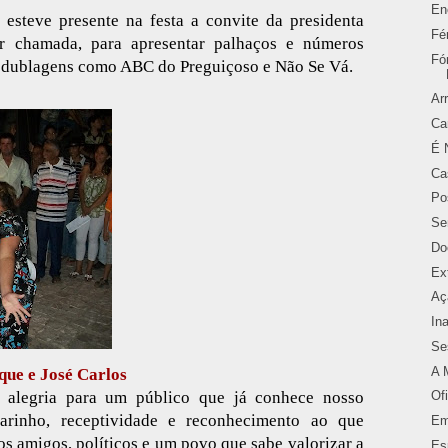
En
 esteve presente na festa a convite da presidenta
Fé
 chamada, para apresentar palhaços e números
Fó
s dublagens como ABC do Preguiçoso e Não Se Vá.
Ar
Ca
É 
Ca
Po
Se
Do
Ex
Aç
In
Se
A 
ue e José Carlos
alegria para um público que já conhece nosso
Of
carinho, receptividade e reconhecimento ao que
Em
 amigos, políticos e um povo que sabe valorizar a
Es