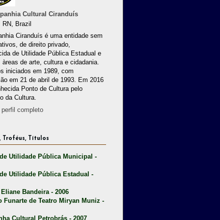
anhia Cultural Ciranduís
 RN, Brazil
nhia Ciranduís é uma entidade sem
ativos, de direito privado,
ida de Utilidade Pública Estadual e
 àreas de arte, cultura e cidadania.
os iniciados em 1989, com
ção em 21 de abril de 1993. Em 2016
nhecida Ponto de Cultura pelo
io da Cultura.
perfil completo
 Troféus, Títulos
 de Utilidade Pública Municipal -
 de Utilidade Pública Estadual -
 Eliane Bandeira - 2006
o Funarte de Teatro Miryan Muniz -
nha Cultural Petrobrás - 2007