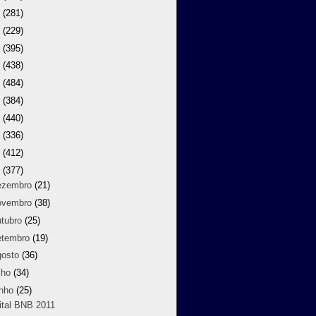
9
(281)
8
(229)
7
(395)
6
(438)
5
(484)
4
(384)
3
(440)
2
(336)
1
(412)
0
(377)
ezembro
(21)
ovembro
(38)
utubro
(25)
etembro
(19)
gosto
(36)
lho
(34)
unho
(25)
ital BNB 2011