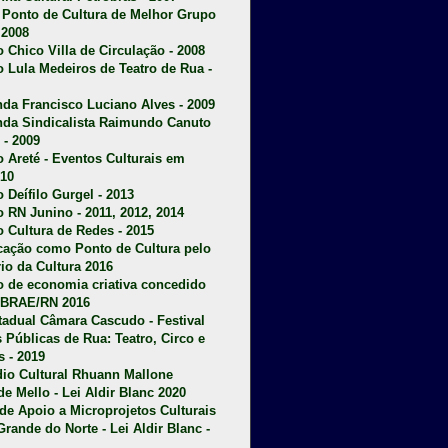
u Ponto de Cultura de Melhor Grupo
 2008
o Chico Villa de Circulação - 2008
o Lula Medeiros de Teatro de Rua -
da Francisco Luciano Alves - 2009
da Sindicalista Raimundo Canuto
 - 2009
 Areté - E
ventos Culturais em
10
 Deífilo Gurgel - 2013
o RN Junino - 2011, 2012, 2014
o Cultura de Redes - 2015
ficação como Ponto de Cultura pelo
rio da Cultura 2016
o de economia criativa concedido
EBRAE/RN 2016
stadual Câmara Cascudo - Festival
s Públicas de Rua: Teatro, Circo e
 - 2019
dio Cultural Rhuann Mallone
de Mello - Lei Aldir Blanc 2020
l de Apoio a Microprojetos Culturais
Grande do Norte - Lei Aldir Blanc -