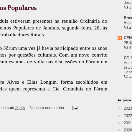
desta
s Populares
Há 3
Bras
duís estiveram presentes na reunião Ordinária do
Hoje
tos Populares de Janduís, segunda-feira, 28, às
Há 2
 Trabalhadores Rurais.
CEN
PEN
Há 4
no Fórum uma vez já havia participado entre os anos
mos por questões culturais. Com um novo convite
CG N
órum estamos de volta nas discussões do Fórum em
Home
estu
12 n
Há u
ara Alves e Elias Longim, forma escolhidos em
eles quem representa a Cia. Ciranduís no Fórum
Arquivo
nduís
às
20:45
Nenhum comentário:
►
202
►
202
►
202
►
202