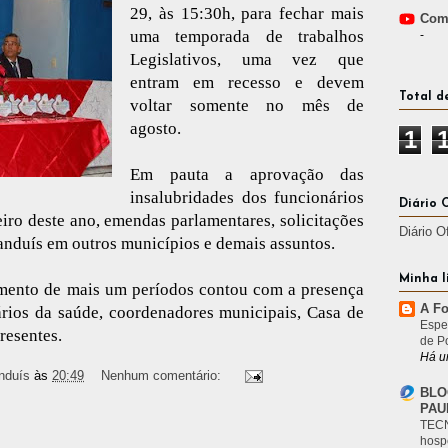
29, às 15:30h, para fechar mais
Comp
uma temporada de trabalhos
-
Legislativos, uma vez que
entram em recesso e devem
Total d
voltar somente no mês de
agosto.
1
Em pauta a aprovação das
insalubridades dos funcionários
Diário 
iro deste ano, emendas parlamentares, solicitações
Diário O
Janduís em outros municípios e demais assuntos.
Minha l
mento de mais um períodos contou com a presença
A Fo
rios da saúde, coordenadores municipais, Casa de
Espe
resentes.
de P
Há u
nduís
às
20:49
Nenhum comentário:
BLO
PAU
TECN
hosp