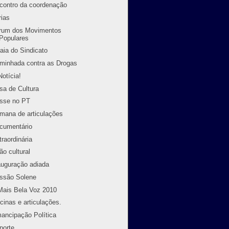
contro da coordenação
rias
rum dos Movimentos
Populares
raia do Sindicato
minhada contra as Drogas
Notícia!
sa de Cultura
sse no PT
mana de articulações
cumentário
traordinária
ão cultural
auguração adiada
ssão Solene
Mais Bela Voz 2010
icinas e articulações.
ancipação Política
porte