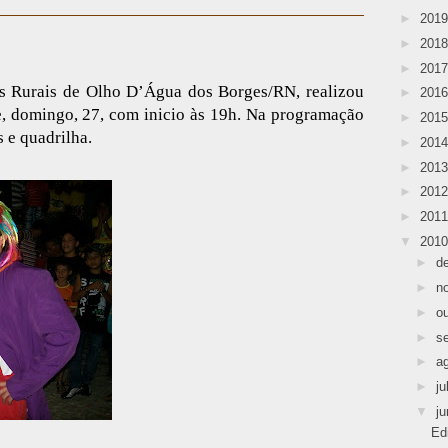
►
201
►
201
►
201
es Rurais de Olho D’Água dos Borges/RN, realizou
►
201
e, domingo, 27, com inicio às 19h. Na programação
►
201
s e quadrilha.
►
201
►
201
►
201
►
201
▼
201
►
d
►
n
►
o
►
s
►
a
►
ju
▼
j
Ed