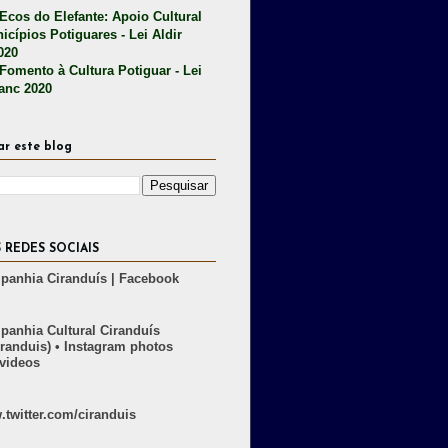
 Ecos do Elefante: Apoio Cultural
icípios Potiguares - Lei Aldir
020
 Fomento à Cultura Potiguar - Lei
lanc 2020
ar este blog
 REDES SOCIAIS
anhia Ciranduís | Facebook
anhia Cultural Ciranduís
randuis) • Instagram photos
videos
twitter.com/ciranduis