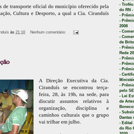
- Trofé
 de transporte oficial do município oferecido pela
do RN -
ação, Cultura e Desporto, a qual a Cia. Ciranduís
- Prêmi
- Prêmi
2008
- Comen
nduís
às
21:10
Nenhum comentário:
- Comen
de Brito
- Prêmio
Rede 20
- Prêmio
ção
- Prêmi
- Prêmi
- Certi
Ministé
A Direção Executiva da Cia.
- Prêmi
Ciranduís se encontrou terça-
pelo S
feira, 28, às 19h, na sede, para
- Lei E
discutir assuntos relativos à
de Arte
Bonecos
organização, disciplina e
- Subsí
caminhos culturais que o grupo
Dantas 
vai trilhar em julho.
- Edita
do Rio 
2020