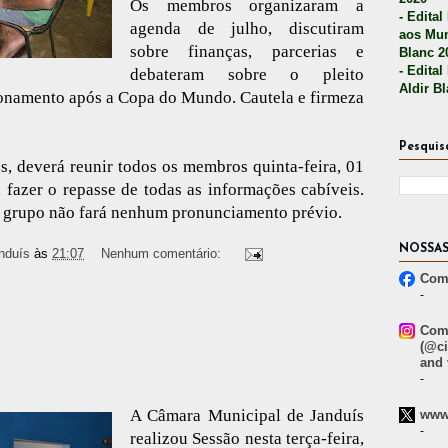
Os membros organizaram a
- Edital
agenda de julho, discutiram
aos Mun
sobre finanças, parcerias e
Blanc 2
- Edital
debateram sobre o pleito
Aldir B
ionamento após a Copa do Mundo. Cautela e firmeza
Pesquis
, deverá reunir todos os membros quinta-feira, 01
a fazer o repasse de todas as informações cabíveis.
o grupo não fará nenhum pronunciamento prévio.
NOSSAS
nduís
às
21:07
Nenhum comentário:
Comp
-
Comp
(@ci
and 
-
A Câmara Municipal de Janduís
www.
-
realizou Sessão nesta terça-feira,