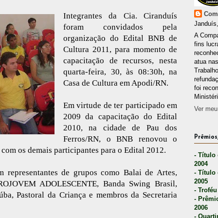
Comp
Integrantes da Cia. Ciranduís
Janduís,
foram convidados pela
A Compa
organização do Edital BNB de
fins lucr
Cultura 2011, para momento de
reconhec
capacitação de recursos, nesta
atua nas
Trabalh
quarta-feira, 30, às 08:30h, na
refunda
Casa de Cultura em Apodi/RN.
foi reco
Ministér
Em virtude de ter participado em
Ver meu 
2009 da capacitação do Edital
2010, na cidade de Pau dos
Ferros/RN, o BNB renovou o
Prêmios,
 com os demais participantes para o Edital 2012.
- Título
2004
m representantes de grupos como Balai de Artes,
- Título
2005
 PROJOVEM ADOLESCENTE, Banda Swing Brasil,
- Troféu
úba, Pastoral da Criança e membros da Secretaria
- Prêmi
2006
- Quarti