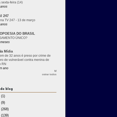
 sexta-feira (14)
 anos
il 247
 na TV 247 - 13 de março
 anos
OPOESIA DO BRASIL
SAMENTO ÚNICO?
 meses
a Mídia
m de 32 anos é preso por crime de
pro de vulnerável contra menina de
o RN
m ano
M
ostrar todos
 do blog
3
(1)
2
(9)
1
(268)
0
(139)