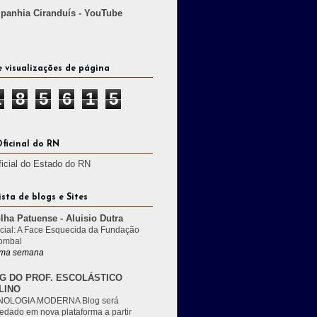
anhia Ciranduís - YouTube
e visualizações de página
1
8
5
6
1
5
Oficinal do RN
ficial do Estado do RN
ista de blogs e Sites
lha Patuense - Aluisio Dutra
cial: A Face Esquecida da Fundação
ombal
ma semana
G DO PROF. ESCOLÁSTICO
LINO
OLOGIA MODERNA Blog será
edado em nova plataforma a partir