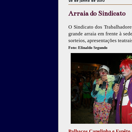
28 de junho de 2010
Arraia do Sindicato
O Sindicato dos Trabalhador
grande arraia em frente à sed
sorteios, apresentações teatrai
Foto: Elinaldo Segundo
Palhaços Canelinha e Espêto