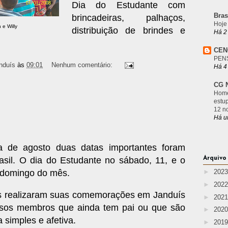
Dia do Estudante com
Bras
brincadeiras, palhaços,
Hoje
e Willy
distribuição de brindes e
Há 2
CEN
PEN
nduís
às
09:01
Nenhum comentário:
Há 4
CG N
Home
estu
12 n
Há u
a de agosto duas datas importantes foram
Arquivo
il. O dia do Estudante no sábado, 11, e o
 domingo do mês.
►
202
►
202
es realizaram suas comemorações em Janduís
►
202
ossos membros que ainda tem pai ou que são
►
202
simples e afetiva.
►
201