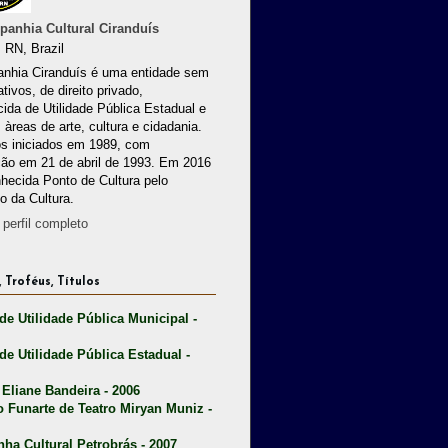
anhia Cultural Ciranduís
 RN, Brazil
nhia Ciranduís é uma entidade sem
ativos, de direito privado,
ida de Utilidade Pública Estadual e
 àreas de arte, cultura e cidadania.
os iniciados em 1989, com
ção em 21 de abril de 1993. Em 2016
nhecida Ponto de Cultura pelo
io da Cultura.
perfil completo
 Troféus, Títulos
 de Utilidade Pública Municipal -
 de Utilidade Pública Estadual -
 Eliane Bandeira - 2006
o Funarte de Teatro Miryan Muniz -
nha Cultural Petrobrás - 2007