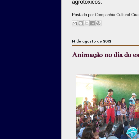
agrotóxicos.
Postado por
Companhia Cultural Cira
14 de agosto de 2012
Animação no dia do e