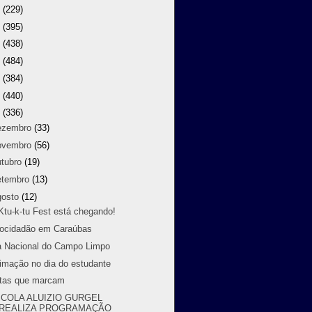
8
(229)
7
(395)
6
(438)
5
(484)
4
(384)
3
(440)
2
(336)
ezembro
(33)
ovembro
(56)
utubro
(19)
etembro
(13)
gosto
(12)
Ktu-k-tu Fest está chegando!
ocidadão em Caraúbas
a Nacional do Campo Limpo
imação no dia do estudante
tas que marcam
COLA ALUIZIO GURGEL
REALIZA PROGRAMAÇÃO