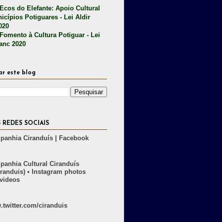
 Ecos do Elefante: Apoio Cultural
icípios Potiguares - Lei Aldir
020
 Fomento à Cultura Potiguar - Lei
lanc 2020
ar este blog
 REDES SOCIAIS
anhia Ciranduís | Facebook
anhia Cultural Ciranduís
randuis) • Instagram photos
videos
twitter.com/ciranduis