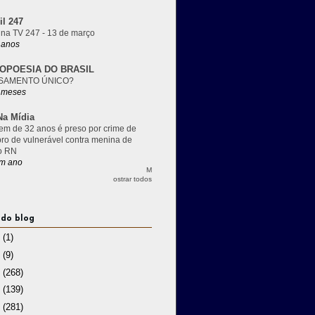
il 247
 na TV 247 - 13 de março
 anos
OPOESIA DO BRASIL
SAMENTO ÚNICO?
 meses
a Mídia
m de 32 anos é preso por crime de
pro de vulnerável contra menina de
o RN
m ano
M
ostrar todos
 do blog
3
(1)
2
(9)
1
(268)
0
(139)
9
(281)