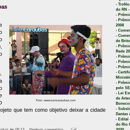
- Trofé
bas
do RN -
- Prêmi
- Prêmi
e
2008
- Comen
o
- Comen
o
de Brito
- Prêmio
,
Rede 20
o
- Prêmio
- Prêmi
- Prêmi
- Certi
.
Ministé
a
- Prêmi
o
pelo S
- Lei E
e
de Arte
Foto: www.icemcaraubas.com
O
Bonecos
- Subsí
ojeto que tem como objetivo deixar a cidade
Dantas 
- Edita
do Rio 
nduís
às
08:13
Nenhum comentário:
2020