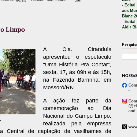
- Edital
aos Mun
Blanc 2
- Edital
Aldir B
po Limpo
Pesquis
A Cia. Ciranduís
apresentou o espetáculo
“Uma História Pra Contar”,
sexta, 17, às 09h e às 15h,
NOSSAS
na Fazenda Barrinha, em
Comp
Mossoró/RN.
-
A ação fez parte da
Comp
(@ci
comemoração ao Dia
and 
Nacional do Campo Limpo,
-
o
realizada pela empresas
www.
a Central de captação de vasilhames de
-