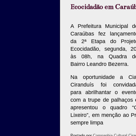
Ecocidadão em Caraú
A Prefeitura Municipal d
Caraúbas fez lançament
da 2ª Etapa do Projet
Ecocidadão, segunda, 20
às 08h, na Quadra d
Bairro Leandro Bezerra.
Na oportunidade a Cia
Ciranduís foi convidad
para abrilhantar o event
com a trupe de palhaços 
apresentou o quadro “
Lixeiro”, em menção ao Pr
sempre limpa
Postado por
Companhia Cultural Cira