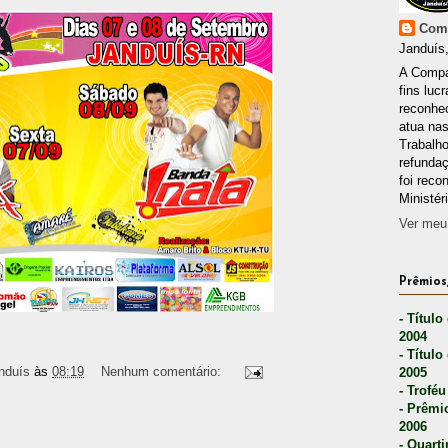
Comp
Janduís,
A Compa
fins lucr
reconhec
atua nas
Trabalh
refunda
foi reco
Ministér
Ver meu 
Prêmios,
- Título
2004
- Título
nduís
às
08:19
Nenhum comentário:
2005
- Troféu
- Prêmi
2006
- Quarti