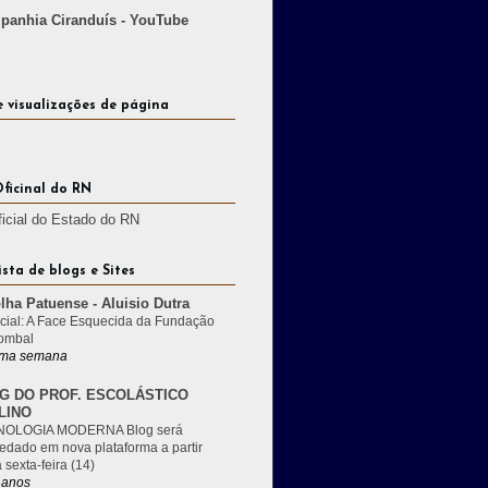
anhia Ciranduís - YouTube
e visualizações de página
Oficinal do RN
ficial do Estado do RN
ista de blogs e Sites
lha Patuense - Aluisio Dutra
cial: A Face Esquecida da Fundação
ombal
ma semana
G DO PROF. ESCOLÁSTICO
LINO
OLOGIA MODERNA Blog será
edado em nova plataforma a partir
 sexta-feira (14)
 anos