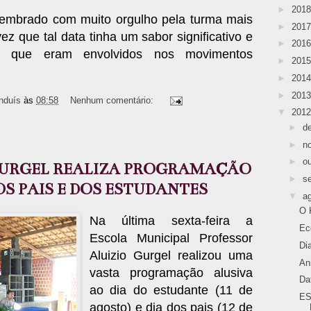
►
201
 lembrado com muito orgulho pela turma mais
►
201
ez que tal data tinha um sabor significativo e
►
201
s que eram envolvidos nos movimentos
►
201
►
201
►
201
nduís
às
08:58
Nenhum comentário:
▼
201
►
d
►
n
►
o
GURGEL REALIZA PROGRAMAÇÃO
►
s
OS PAIS E DOS ESTUDANTES
▼
a
O 
Na última sexta-feira a
Ec
Escola Municipal Professor
Di
Aluizio Gurgel realizou uma
An
vasta programação alusiva
Da
ao dia do estudante (11 de
ES
agosto) e dia dos pais (12 de