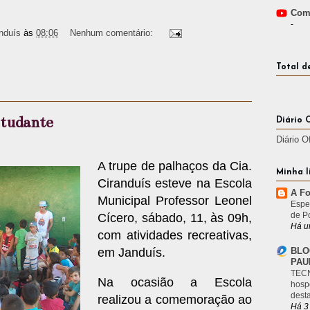
Comp
-
nduís
às
08:06
Nenhum comentário:
Total d
studante
Diário 
Diário O
A trupe de palhaços da Cia.
Minha l
Ciranduís esteve na Escola
A Fo
Municipal Professor Leonel
Espe
de P
Cícero, sábado, 11, às 09h,
Há u
com atividades recreativas,
BLO
em Janduís.
PAU
TECN
Na ocasião a Escola
hosp
desta
realizou a comemoração ao
Há 3