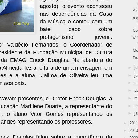
agosto), o evento aconteceu
Al
nas dependências da Casa
XX
da Música e contou com um
bate papo sobre
Co
protagonismo juvenil,
V 
or Valdécio Fernandes, o Coordenador de
Mo
Presidente da Fundação Municipal de Cultura
De
r da EMAG Enock Douglas. Na abertura do
ra Almeida fez a leitura de uma mensagem em
►
ju
es e a aluna Jailma de Oliveira leu uma
►
j
aos pais.
►
m
►
ab
tavam presentes, o Diretor Enock Douglas, a
►
m
ducação Martilene Duarte, a representante do
►
fe
►
ja
gel, o aluno Vitor Gomes representando os
nandes representando os professores.
►
201
►
201
nock Douglas falou sobre a importância da