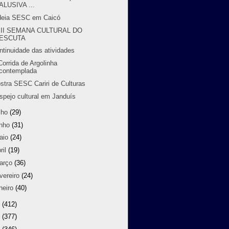
ALUSIVA ...
deia SESC em Caicó
II SEMANA CULTURAL DO
ESCUTA
ntinuidade das atividades
Corrida de Argolinha
contemplada
stra SESC Cariri de Culturas
spejo cultural em Janduís
lho
(29)
unho
(31)
aio
(24)
ril
(19)
arço
(36)
vereiro
(24)
neiro
(40)
1
(412)
0
(377)