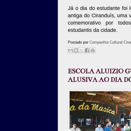
Já o dia do estudante foi
antiga do Ciranduís, uma v
comemorativo por todo
estudantis da cidade.
Postado por
Companhia Cultural Cira
ESCOLA ALUIZIO 
ALUSIVA AO DIA D