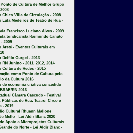
u Ponto de Cultura de Melhor Grupo
 2008
o Chico Villa de Circulação - 2008
o Lula Medeiros de Teatro de Rua -
da Francisco Luciano Alves - 2009
da Sindicalista Raimundo Canuto
 - 2009
 Areté - E
ventos Culturais em
10
 Deífilo Gurgel - 2013
o RN Junino - 2011, 2012, 2014
o Cultura de Redes - 2015
ficação como Ponto de Cultura pelo
rio da Cultura 2016
o de economia criativa concedido
EBRAE/RN 2016
stadual Câmara Cascudo - Festival
s Públicas de Rua: Teatro, Circo e
 - 2019
dio Cultural Rhuann Mallone
de Mello - Lei Aldir Blanc 2020
l de Apoio a Microprojetos Culturais
Grande do Norte - Lei Aldir Blanc -