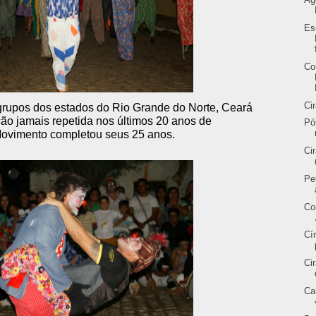
Es
Co
Ci
grupos dos estados do Rio Grande do Norte, Ceará
ção jamais repetida nos últimos 20 anos de
Pó
Movimento completou seus 25 anos.
Ci
Pe
Co
Cí
Ci
Ca