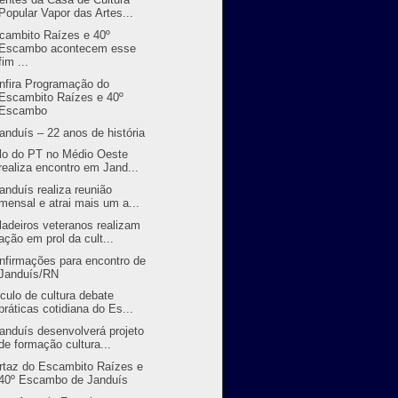
Popular Vapor das Artes...
cambito Raízes e 40º
Escambo acontecem esse
fim ...
nfira Programação do
Escambito Raízes e 40º
Escambo
randuís – 22 anos de história
lo do PT no Médio Oeste
realiza encontro em Jand...
randuís realiza reunião
mensal e atrai mais um a...
ladeiros veteranos realizam
ação em prol da cult...
nfirmações para encontro de
Janduís/RN
rculo de cultura debate
práticas cotidiana do Es...
randuís desenvolverá projeto
de formação cultura...
rtaz do Escambito Raízes e
40º Escambo de Janduís