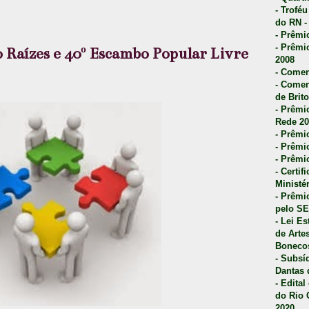
- Trofé
do RN -
- Prêmi
- Prêmi
 Raízes e 40º Escambo Popular Livre
2008
- Comen
- Comen
de Brito
- Prêmio
Rede 20
- Prêmio
- Prêmi
- Prêmi
- Certi
Ministé
- Prêmi
pelo S
- Lei E
de Arte
Bonecos
- Subsí
Dantas 
- Edita
do Rio 
2020