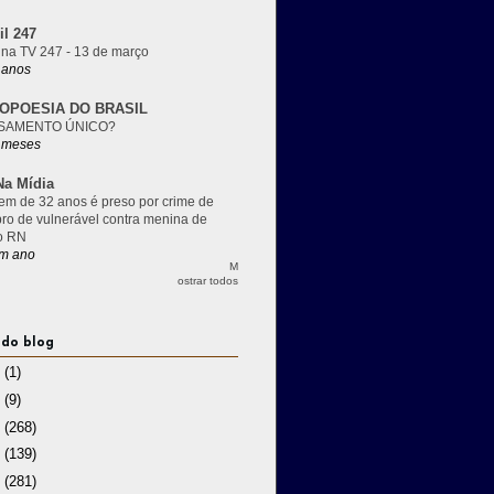
il 247
 na TV 247 - 13 de março
 anos
OPOESIA DO BRASIL
SAMENTO ÚNICO?
 meses
a Mídia
m de 32 anos é preso por crime de
pro de vulnerável contra menina de
o RN
m ano
M
ostrar todos
 do blog
3
(1)
2
(9)
1
(268)
0
(139)
9
(281)