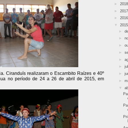
►
201
►
201
►
201
▼
201
►
d
►
n
►
o
►
s
►
a
►
ju
. Ciranduís realizaram o Escambito Raízes e 40º
►
j
ua no período de 24 a 26 de abril de 2015, em
►
m
▼
ab
Pa
Pa
Pr
Ag