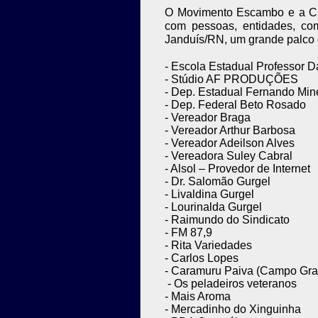
O Movimento Escambo e a Cia
com pessoas, entidades, co
Janduís/RN, um grande palco 
-
Escola Estadual Professor D
- Stúdio AF PRODUÇÕES
- Dep. Estadual Fernando Min
- Dep. Federal Beto Rosado
- Vereador Braga
- Vereador Arthur Barbosa
- Vereador Adeilson Alves
- Vereadora Suley Cabral
- Alsol – Provedor de Internet
- Dr. Salomão Gurgel
- Livaldina Gurgel
- Lourinalda Gurgel
- Raimundo do Sindicato
- FM 87,9
- Rita Variedades
- Carlos Lopes
- Caramuru Paiva (Campo Gr
- Os peladeiros veteranos
- Mais Aroma
- Mercadinho do Xinguinha