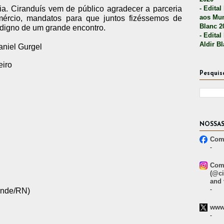
- Edital
. Ciranduís vem de público agradecer a parceria
aos Mun
mércio, mandatos para que juntos fizéssemos de
Blanc 2
digno de um grande encontro.
- Edital
Aldir B
aniel Gurgel
eiro
Pesquis
NOSSAS
Comp
-
Comp
(@ci
and 
-
ande/RN)
www.
-