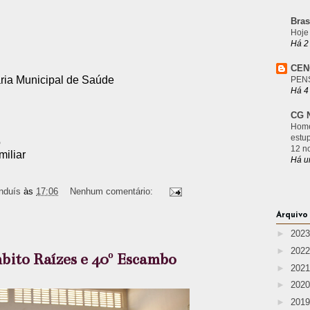
Bras
Hoje
Há 2
CEN
ária Municipal de Saúde
PEN
Há 4
CG N
Home
estu
o
12 n
miliar
Há u
nduís
às
17:06
Nenhum comentário:
Arquivo
►
202
►
202
bito Raízes e 40º Escambo
►
202
►
202
►
201