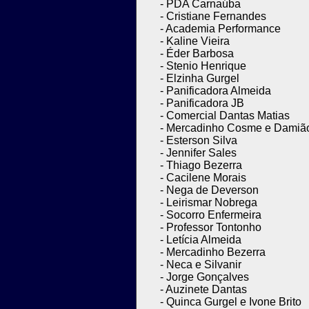
- PDA Carnaúba
- Cristiane Fernandes
- Academia Performance
- Kaline Vieira
- Éder Barbosa
- Stenio Henrique
- Elzinha Gurgel
- Panificadora Almeida
- Panificadora JB
-
Comercial Dantas Matias
- Mercadinho Cosme e Damiã
- Esterson Silva
- Jennifer Sales
- Thiago Bezerra
- Cacilene Morais
- Nega de Deverson
- Leirismar Nobrega
- Socorro Enfermeira
- Professor Tontonho
- Letícia Almeida
- Mercadinho Bezerra
- Neca e Silvanir
- Jorge Gonçalves
- Auzinete Dantas
- Quinca Gurgel e Ivone Brito