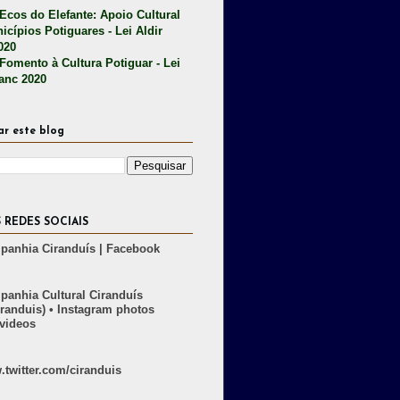
 Ecos do Elefante: Apoio Cultural
icípios Potiguares - Lei Aldir
020
 Fomento à Cultura Potiguar - Lei
lanc 2020
ar este blog
 REDES SOCIAIS
anhia Ciranduís | Facebook
anhia Cultural Ciranduís
randuis) • Instagram photos
videos
twitter.com/ciranduis