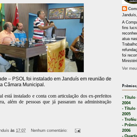
Comp
Janduís,
A Compa
fins lucr
reconhec
atua nas
Trabalh
refunda
foi reco
Ministér
Ver meu 
ade – PSOL foi instalado em Janduís em reunião de
 na Câmara Municipal.
Prêmios,
l está instalado e conta com articulação dos ex-prefeitos
- Título
a, além de pessoas que já passaram na administração
2004
- Título
2005
- Troféu
- Prêmi
2006
nduís
às
17:07
Nenhum comentário:
- Quarti