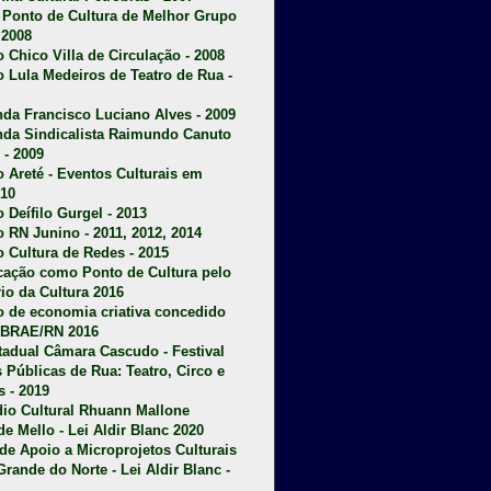
u Ponto de Cultura de Melhor Grupo
 2008
o Chico Villa de Circulação - 2008
o Lula Medeiros de Teatro de Rua -
da Francisco Luciano Alves - 2009
da Sindicalista Raimundo Canuto
 - 2009
 Areté - E
ventos Culturais em
10
 Deífilo Gurgel - 2013
o RN Junino - 2011, 2012, 2014
o Cultura de Redes - 2015
ficação como Ponto de Cultura pelo
rio da Cultura 2016
o de economia criativa concedido
EBRAE/RN 2016
stadual Câmara Cascudo - Festival
s Públicas de Rua: Teatro, Circo e
 - 2019
dio Cultural Rhuann Mallone
de Mello - Lei Aldir Blanc 2020
l de Apoio a Microprojetos Culturais
Grande do Norte - Lei Aldir Blanc -