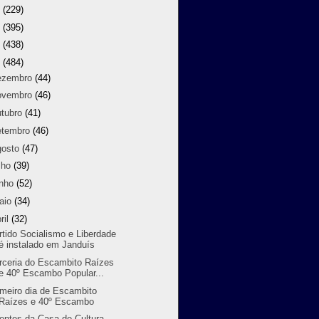
8
(229)
7
(395)
6
(438)
5
(484)
ezembro
(44)
ovembro
(46)
utubro
(41)
etembro
(46)
gosto
(47)
lho
(39)
unho
(52)
aio
(34)
ril
(32)
rtido Socialismo e Liberdade
é instalado em Janduís
rceria do Escambito Raízes
e 40º Escambo Popular...
imeiro dia de Escambito
Raízes e 40º Escambo
entes da Casa de Cultura