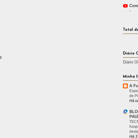
Comp
-
Total d
Diário 
o
Diário O
Minha l
A Fo
Espe
de P
Há u
BLO
PAU
TECN
hosp
desta
Há 3