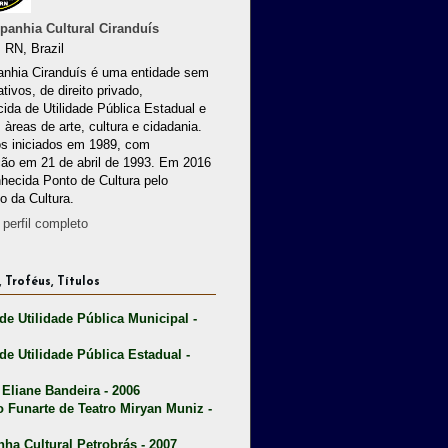
anhia Cultural Ciranduís
 RN, Brazil
nhia Ciranduís é uma entidade sem
ativos, de direito privado,
ida de Utilidade Pública Estadual e
 àreas de arte, cultura e cidadania.
os iniciados em 1989, com
ção em 21 de abril de 1993. Em 2016
nhecida Ponto de Cultura pelo
io da Cultura.
perfil completo
 Troféus, Títulos
 de Utilidade Pública Municipal -
 de Utilidade Pública Estadual -
 Eliane Bandeira - 2006
o Funarte de Teatro Miryan Muniz -
nha Cultural Petrobrás - 2007