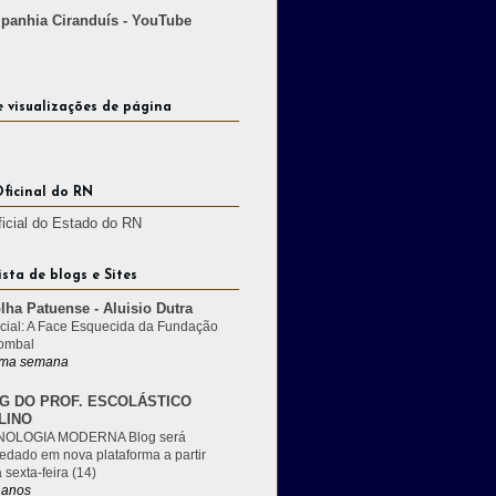
anhia Ciranduís - YouTube
e visualizações de página
Oficinal do RN
ficial do Estado do RN
ista de blogs e Sites
lha Patuense - Aluisio Dutra
cial: A Face Esquecida da Fundação
ombal
ma semana
G DO PROF. ESCOLÁSTICO
LINO
OLOGIA MODERNA Blog será
edado em nova plataforma a partir
 sexta-feira (14)
 anos