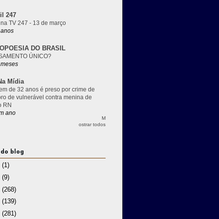
il 247
 na TV 247 - 13 de março
 anos
OPOESIA DO BRASIL
SAMENTO ÚNICO?
 meses
a Mídia
m de 32 anos é preso por crime de
pro de vulnerável contra menina de
o RN
m ano
M
ostrar todos
 do blog
3
(1)
2
(9)
1
(268)
0
(139)
9
(281)