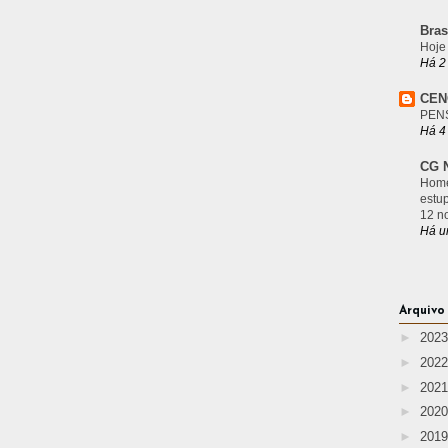
Bras
Hoje
Há 2
CEN
PEN
Há 4
CG N
Home
estu
12 n
Há u
Arquivo
►
202
►
202
►
202
►
202
►
201