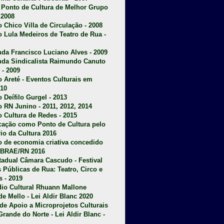
u Ponto de Cultura de Melhor Grupo
 2008
o Chico Villa de Circulação - 2008
o Lula Medeiros de Teatro de Rua -
da Francisco Luciano Alves - 2009
da Sindicalista Raimundo Canuto
 - 2009
 Areté - E
ventos Culturais em
10
 Deífilo Gurgel - 2013
o RN Junino - 2011, 2012, 2014
o Cultura de Redes - 2015
ficação como Ponto de Cultura pelo
rio da Cultura 2016
o de economia criativa concedido
EBRAE/RN 2016
stadual Câmara Cascudo - Festival
s Públicas de Rua: Teatro, Circo e
 - 2019
dio Cultural Rhuann Mallone
de Mello - Lei Aldir Blanc 2020
l de Apoio a Microprojetos Culturais
Grande do Norte - Lei Aldir Blanc -