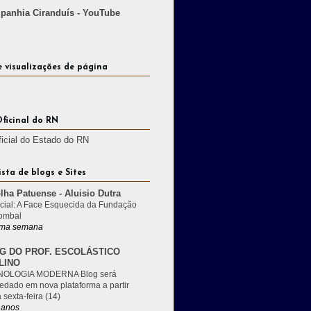
anhia Ciranduís - YouTube
e visualizações de página
Oficinal do RN
ficial do Estado do RN
ista de blogs e Sites
lha Patuense - Aluisio Dutra
cial: A Face Esquecida da Fundação
ombal
ma semana
G DO PROF. ESCOLÁSTICO
LINO
OLOGIA MODERNA Blog será
edado em nova plataforma a partir
 sexta-feira (14)
 anos