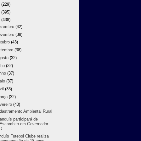
8
(229)
7
(395)
6
(438)
ezembro
(42)
ovembro
(38)
utubro
(43)
etembro
(38)
gosto
(32)
lho
(32)
unho
(37)
aio
(37)
ril
(33)
arço
(32)
vereiro
(40)
dastramento Ambiental Rural
randuís participará de
Escambito em Governador
D...
nduís Futebol Clube realiza
programação de 18 anos