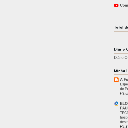
Comp
-
Total d
Diário 
Diário O
Minha l
A Fo
Espe
de P
Há u
BLO
PAU
TECN
hosp
desta
Há 3