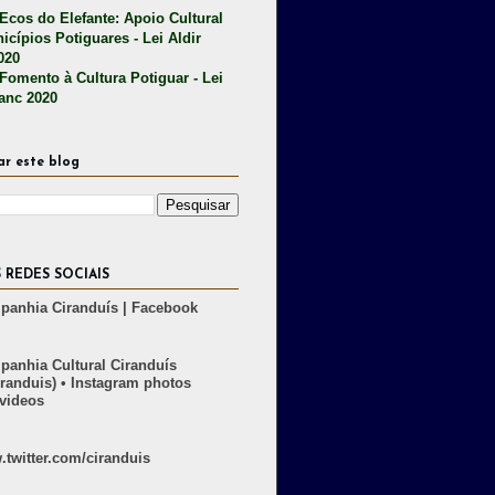
 Ecos do Elefante: Apoio Cultural
icípios Potiguares - Lei Aldir
020
 Fomento à Cultura Potiguar - Lei
lanc 2020
ar este blog
 REDES SOCIAIS
anhia Ciranduís | Facebook
anhia Cultural Ciranduís
randuis) • Instagram photos
videos
twitter.com/ciranduis