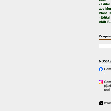
- Edital
aos Mun
Blanc 2
- Edital
Aldir B
Pesquis
NOSSAS
Comp
-
Comp
(@ci
and 
-
www.
-