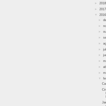
►
201
►
201
▼
201
►
d
►
n
►
o
►
s
►
a
►
ju
►
j
►
m
►
ab
►
m
▼
fe
Ca
Ci
Ja