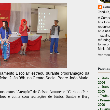
Comp
Janduís,
A Compa
fins lucr
reconhec
atua nas
Trabalh
refunda
foi reco
Ministér
Ver meu 
Prêmios,
ejamento Escolar” estreou durante programação da
eira, 2, às 08h, no Centro Social Padre João Maria,
- Título
2004
- Título
nos textos “Atenção” de Celson Antunes e “Carbono Para
2005
- Troféu
doro e conta com recriações de Júnios Santos e Berg
- Prêmi
2006
- Quarti