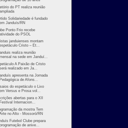
retório do PT realiza reunião
ampliada
rtido Solidariedade é fundado
em Janduís/RN
ube Ponto Frio recebe
atividade do PSOL
tistas janduienses montam
espetáculo Cristo – Et...
randuis realiza reunião
mensal na sede em Janduí...
petáculo A Paixão de Cristo
será realizado em Ja...
randuís apresenta na Jornada
Pedagógica de Afons...
saios do espetáculo o Lixo
em Versus e Prosa vol...
scrições abertas para o XII
Festival Internacion...
ogramação da mostra Tem
Arte no Alto - Mossoró/RN
nduís Futebol Clube prepara
programação de anive...