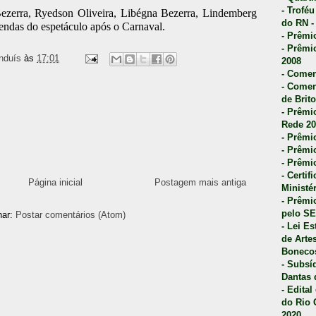
- Trofé
ezerra, Ryedson Oliveira, Libégna Bezerra, Lindemberg
do RN -
endas do espetáculo após o Carnaval.
- Prêmi
- Prêmi
nduís
às
17:01
2008
- Comen
- Comen
de Brito
- Prêmio
Rede 20
- Prêmio
- Prêmi
- Prêmi
- Certi
Página inicial
Postagem mais antiga
Ministé
- Prêmi
pelo S
nar:
Postar comentários (Atom)
- Lei E
de Arte
Bonecos
- Subsí
Dantas 
- Edita
do Rio 
2020