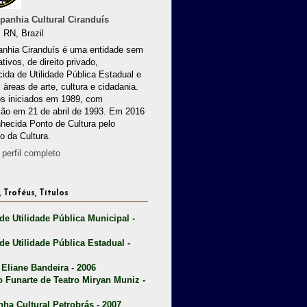
anhia Cultural Ciranduís
 RN, Brazil
nhia Ciranduís é uma entidade sem
ativos, de direito privado,
ida de Utilidade Pública Estadual e
 àreas de arte, cultura e cidadania.
os iniciados em 1989, com
ção em 21 de abril de 1993. Em 2016
nhecida Ponto de Cultura pelo
io da Cultura.
perfil completo
 Troféus, Títulos
 de Utilidade Pública Municipal -
 de Utilidade Pública Estadual -
 Eliane Bandeira - 2006
o Funarte de Teatro Miryan Muniz -
nha Cultural Petrobrás - 2007