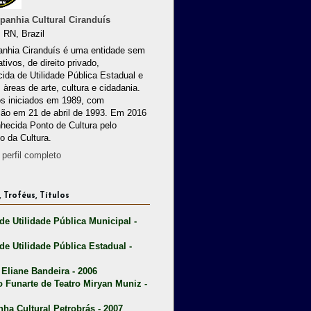
anhia Cultural Ciranduís
 RN, Brazil
nhia Ciranduís é uma entidade sem
ativos, de direito privado,
ida de Utilidade Pública Estadual e
 àreas de arte, cultura e cidadania.
os iniciados em 1989, com
ção em 21 de abril de 1993. Em 2016
nhecida Ponto de Cultura pelo
io da Cultura.
perfil completo
 Troféus, Títulos
 de Utilidade Pública Municipal -
 de Utilidade Pública Estadual -
 Eliane Bandeira - 2006
o Funarte de Teatro Miryan Muniz -
nha Cultural Petrobrás - 2007