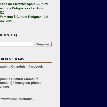
 Ecos do Elefante: Apoio Cultural
icípios Potiguares - Lei Aldir
020
 Fomento à Cultura Potiguar - Lei
lanc 2020
ar este blog
 REDES SOCIAIS
anhia Ciranduís | Facebook
anhia Cultural Ciranduís
randuis) • Instagram photos
videos
twitter.com/ciranduis