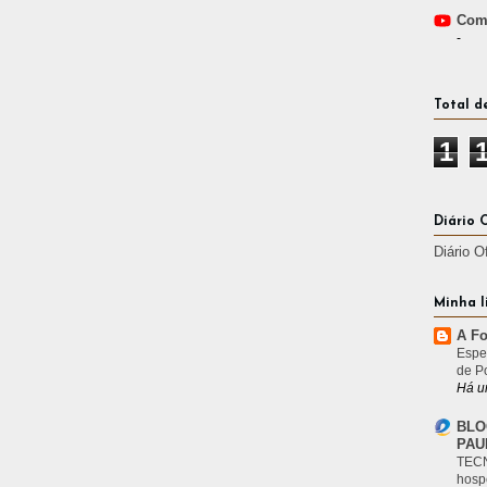
Comp
-
Total d
1
Diário 
Diário O
Minha l
A Fo
Espe
de P
Há u
BLO
PAU
TECN
hosp