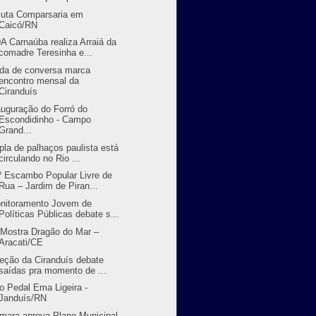
juta Comparsaria em
Caicó/RN
A Carnaúba realiza Arraiá da
comadre Teresinha e...
da de conversa marca
encontro mensal da
Ciranduís
auguração do Forró do
Escondidinho - Campo
Grand...
pla de palhaços paulista está
circulando no Rio ...
º Escambo Popular Livre de
Rua – Jardim de Piran...
nitoramento Jovem de
Políticas Públicas debate s...
 Mostra Dragão do Mar –
Aracati/CE
reção da Ciranduís debate
saídas pra momento de ...
o Pedal Ema Ligeira -
Janduís/RN
mara aprova Plano Municipal