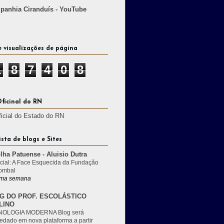
anhia Ciranduís - YouTube
e visualizações de página
1
8
7
4
0
8
Oficinal do RN
ficial do Estado do RN
ista de blogs e Sites
lha Patuense - Aluisio Dutra
cial: A Face Esquecida da Fundação
ombal
ma semana
G DO PROF. ESCOLÁSTICO
LINO
OLOGIA MODERNA Blog será
edado em nova plataforma a partir