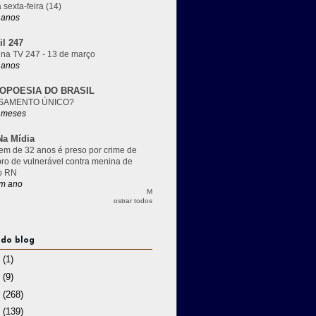
 sexta-feira (14)
 anos
il 247
 na TV 247 - 13 de março
 anos
OPOESIA DO BRASIL
SAMENTO ÚNICO?
 meses
a Mídia
m de 32 anos é preso por crime de
pro de vulnerável contra menina de
o RN
m ano
M
ostrar todos
 do blog
3
(1)
2
(9)
1
(268)
0
(139)