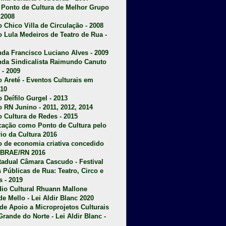
u Ponto de Cultura de Melhor Grupo
 2008
o Chico Villa de Circulação - 2008
o Lula Medeiros de Teatro de Rua -
da Francisco Luciano Alves - 2009
da Sindicalista Raimundo Canuto
 - 2009
 Areté - E
ventos Culturais em
10
 Deífilo Gurgel - 2013
o RN Junino - 2011, 2012, 2014
o Cultura de Redes - 2015
ficação como Ponto de Cultura pelo
rio da Cultura 2016
o de economia criativa concedido
EBRAE/RN 2016
stadual Câmara Cascudo - Festival
s Públicas de Rua: Teatro, Circo e
 - 2019
dio Cultural Rhuann Mallone
de Mello - Lei Aldir Blanc 2020
l de Apoio a Microprojetos Culturais
Grande do Norte - Lei Aldir Blanc -