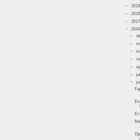
►
201
►
201
►
201
▼
201
►
d
►
n
►
o
►
s
►
a
►
ju
▼
j
Fa
Es
Ec
Ma
Op