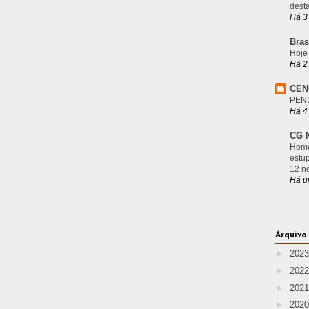
desta
Há 3
Bras
Hoje
Há 2
CEN
PEN
Há 4
CG N
Home
estu
12 n
Há u
Arquivo
►
202
►
202
►
202
►
202