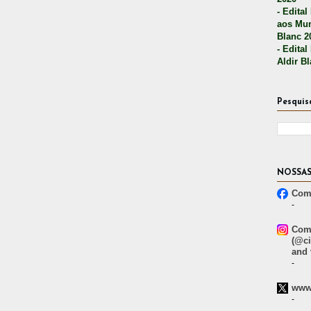
- Edital
aos Mun
Blanc 2
- Edital
Aldir B
Pesquis
NOSSAS
Comp
-
Comp
(@ci
and 
-
www.
-