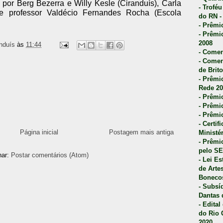
s por Berg Bezerra e Willy Kesle (Ciranduís), Carla
- Trofé
e professor Valdécio Fernandes Rocha (Escola
do RN -
- Prêmi
- Prêmi
2008
nduís
às
11:44
- Comen
- Comen
de Brito
- Prêmio
Rede 20
- Prêmio
- Prêmi
- Prêmi
- Certi
Página inicial
Postagem mais antiga
Ministé
- Prêmi
pelo S
nar:
Postar comentários (Atom)
- Lei E
de Arte
Bonecos
- Subsí
Dantas 
- Edita
do Rio 
2020