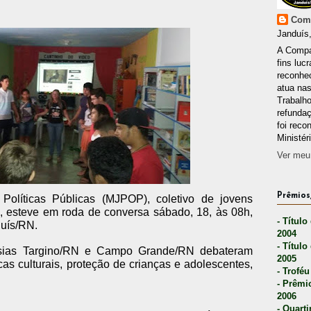
Comp
Janduís,
A Compa
fins lucr
reconhec
atua nas
Trabalh
refunda
foi reco
Ministér
Ver meu 
Prêmios,
olíticas Públicas (MJPOP), coletivo de jovens
l, esteve em roda de conversa sábado, 18, às 08h,
- Título
uís/RN.
2004
- Título
sias Targino/RN e Campo Grande/RN debateram
2005
cas culturais, proteção de crianças e adolescentes,
- Troféu
- Prêmi
2006
- Quarti