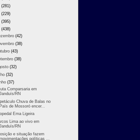
9
(281)
8
(229)
7
(395)
6
(438)
ezembro
(42)
ovembro
(38)
utubro
(43)
etembro
(38)
gosto
(32)
lho
(32)
unho
(37)
juta Comparsaria em
Janduís/RN
petáculo Chuva de Balas no
País de Mossoró encer...
opedal Ema Ligeira
rcos Lima ao vivo em
Janduís/RN
osição e situação fazem
movimentações políticas ...