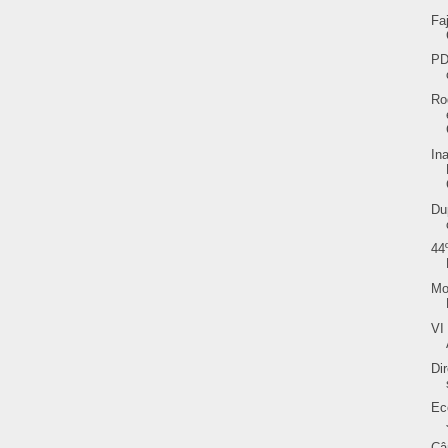
Fa
PD
Ro
In
Du
44
Mo
VI
Di
Ec
Câ