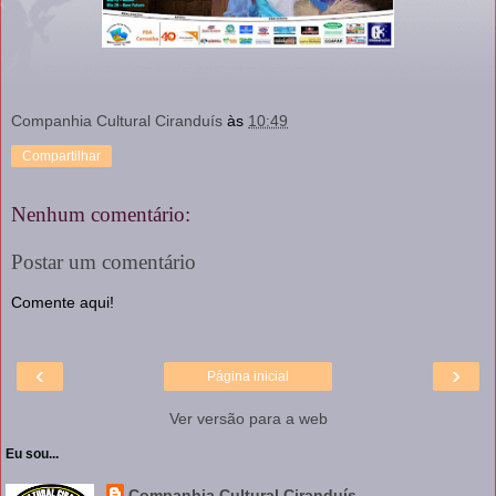
Companhia Cultural Ciranduís
às
10:49
Compartilhar
Nenhum comentário:
Postar um comentário
Comente aqui!
‹
›
Página inicial
Ver versão para a web
Eu sou...
Companhia Cultural Ciranduís