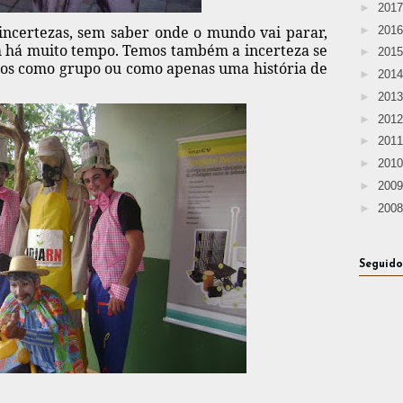
►
201
ncertezas, sem saber onde o mundo vai parar,
►
201
m há muito tempo. Temos também a incerteza se
►
201
os como grupo ou como apenas uma história de
►
201
►
201
►
201
►
201
►
201
►
200
►
200
Seguido