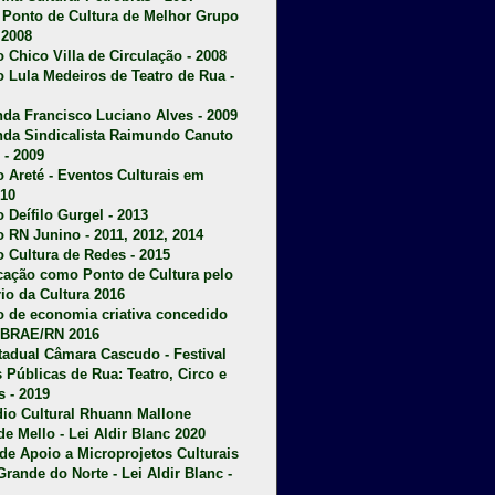
u Ponto de Cultura de Melhor Grupo
 2008
o Chico Villa de Circulação - 2008
o Lula Medeiros de Teatro de Rua -
da Francisco Luciano Alves - 2009
da Sindicalista Raimundo Canuto
 - 2009
 Areté - E
ventos Culturais em
10
 Deífilo Gurgel - 2013
o RN Junino - 2011, 2012, 2014
o Cultura de Redes - 2015
ficação como Ponto de Cultura pelo
rio da Cultura 2016
o de economia criativa concedido
EBRAE/RN 2016
stadual Câmara Cascudo - Festival
s Públicas de Rua: Teatro, Circo e
 - 2019
dio Cultural Rhuann Mallone
de Mello - Lei Aldir Blanc 2020
l de Apoio a Microprojetos Culturais
Grande do Norte - Lei Aldir Blanc -