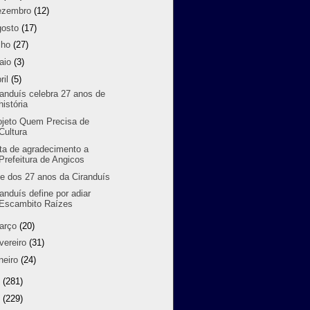
ezembro
(12)
gosto
(17)
lho
(27)
aio
(3)
ril
(5)
randuís celebra 27 anos de
história
ojeto Quem Precisa de
Cultura
ta de agradecimento a
Prefeitura de Angicos
ve dos 27 anos da Ciranduís
randuís define por adiar
Escambito Raízes
arço
(20)
vereiro
(31)
neiro
(24)
9
(281)
8
(229)