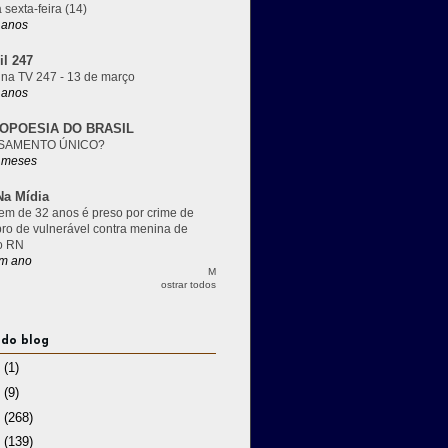
 sexta-feira (14)
 anos
il 247
 na TV 247 - 13 de março
 anos
OPOESIA DO BRASIL
SAMENTO ÚNICO?
 meses
a Mídia
m de 32 anos é preso por crime de
pro de vulnerável contra menina de
o RN
m ano
M
ostrar todos
 do blog
3
(1)
2
(9)
1
(268)
0
(139)