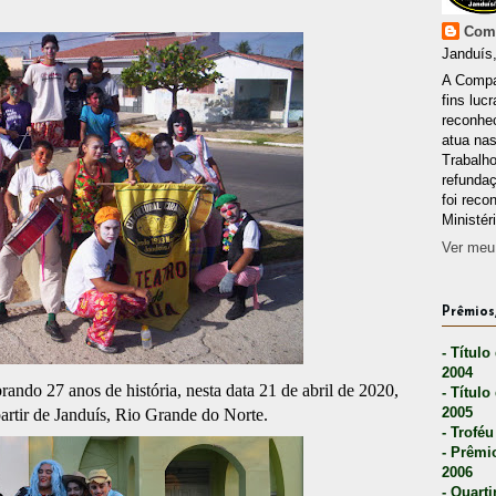
Comp
Janduís,
A Compa
fins lucr
reconhec
atua nas
Trabalh
refunda
foi reco
Ministér
Ver meu 
Prêmios,
- Título
2004
ando 27 anos de história, nesta data 21 de abril de 2020,
- Título
2005
partir de Janduís, Rio Grande do Norte.
- Troféu
- Prêmi
2006
- Quarti