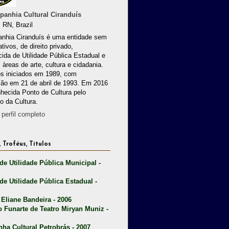
anhia Cultural Ciranduís
 RN, Brazil
nhia Ciranduís é uma entidade sem
ativos, de direito privado,
ida de Utilidade Pública Estadual e
 àreas de arte, cultura e cidadania.
os iniciados em 1989, com
ção em 21 de abril de 1993. Em 2016
nhecida Ponto de Cultura pelo
io da Cultura.
perfil completo
 Troféus, Títulos
 de Utilidade Pública Municipal -
 de Utilidade Pública Estadual -
 Eliane Bandeira - 2006
o Funarte de Teatro Miryan Muniz -
nha Cultural Petrobrás - 2007