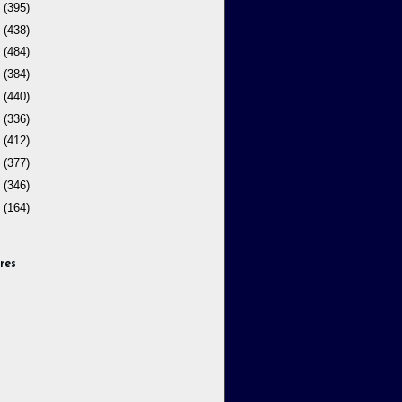
7
(395)
6
(438)
5
(484)
4
(384)
3
(440)
2
(336)
1
(412)
0
(377)
9
(346)
8
(164)
res