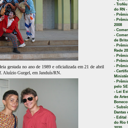
- Trofé
do RN -
- Prêmi
- Prêmi
2008
- Comen
- Comen
de Brito
- Prêmio
Rede 20
- Prêmio
- Prêmi
- Prêmi
a gestada no ano de 1989 e oficializada em 21 de abril
- Certi
f. Aluízio Gurgel, em Janduís/RN.
Ministé
- Prêmi
pelo S
- Lei E
de Arte
Bonecos
- Subsí
Dantas 
- Edita
do Rio 
2020