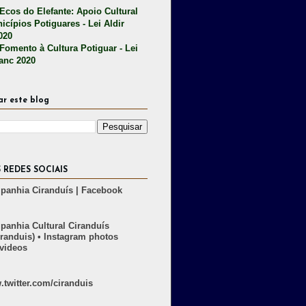
 Ecos do Elefante: Apoio Cultural
icípios Potiguares - Lei Aldir
020
 Fomento à Cultura Potiguar - Lei
lanc 2020
ar este blog
 REDES SOCIAIS
anhia Ciranduís | Facebook
anhia Cultural Ciranduís
randuis) • Instagram photos
videos
twitter.com/ciranduis