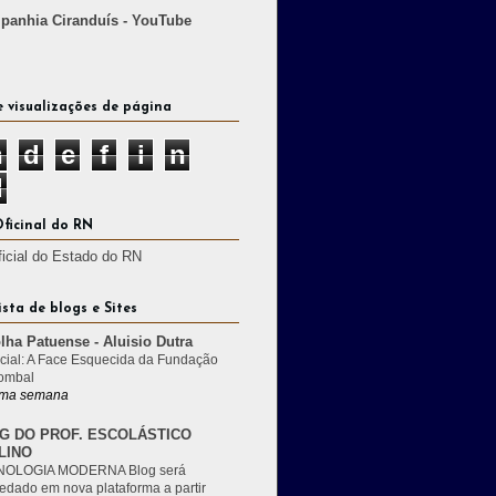
anhia Ciranduís - YouTube
e visualizações de página
n
d
e
f
i
n
d
Oficinal do RN
ficial do Estado do RN
ista de blogs e Sites
lha Patuense - Aluisio Dutra
cial: A Face Esquecida da Fundação
ombal
ma semana
G DO PROF. ESCOLÁSTICO
LINO
OLOGIA MODERNA Blog será
edado em nova plataforma a partir