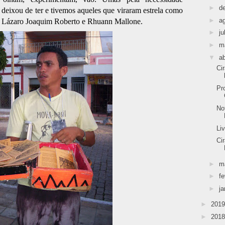
►
d
deixou de ter e tivemos aqueles que viraram estrela como
►
a
o, Lázaro Joaquim Roberto e Rhuann Mallone.
►
ju
►
m
▼
ab
Ci
Pr
No
Li
Ci
►
m
►
fe
►
ja
►
201
►
201