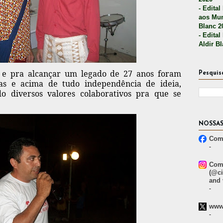
- Edital
aos Mun
Blanc 2
- Edital
Aldir B
 e pra alcançar um legado de 27 anos foram
Pesquis
ras e acima de tudo independência de ideia,
 diversos valores colaborativos pra que se
NOSSAS
Comp
-
Comp
(@ci
and 
-
www.
-