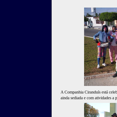
A Companhia Ciranduís está celebr
ainda sediada e com atividades a 