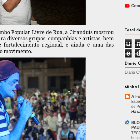
Comp
-
Total d
mbo Popular Livre de Rua, a Ciranduís mostrou
ra diversos grupos, companhias e artistas, bem
u
 fortalecimento regional, e ainda é uma das
do movimento.
e
Diário 
Diário O
Minha l
A Fo
Espe
de P
Há u
BLO
PAU
TECN
hosp