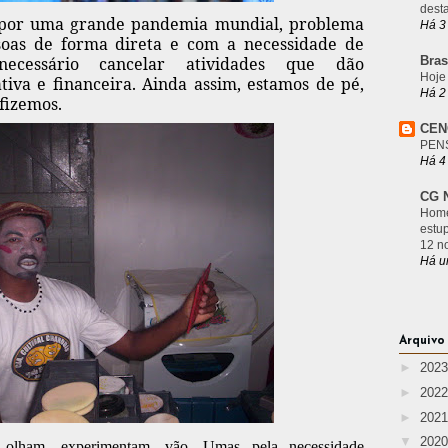
desta
 por uma grande pandemia mundial, problema
Há 3
ssoas de forma direta e com a necessidade de
 necessário cancelar atividades que dão
Bras
Hoje
tiva e financeira. Ainda assim, estamos de pé,
Há 2
fizemos.
CEN
PEN
Há 4
CG N
Home
estu
12 n
Há u
Arquivo
►
202
►
202
►
202
▼
202
 olham, experimentam, vão. Umas pela necessidade