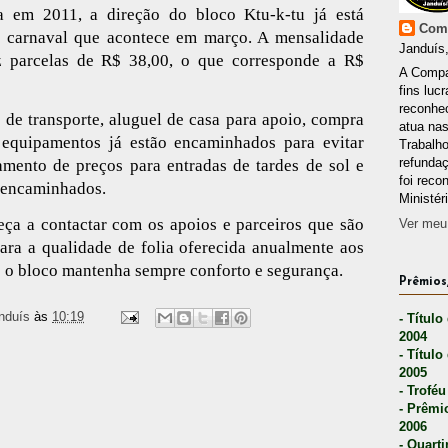
a em 2011, a direção do bloco Ktu-k-tu já está
Comp
o carnaval que acontece em março. A mensalidade
Janduís,
z parcelas de R$ 38,00, o que corresponde a R$
A Compa
fins lucr
reconhec
de transporte, aluguel de casa para apoio, compra
atua nas
 equipamentos já estão encaminhados para evitar
Trabalh
refunda
tamento de preços para entradas de tardes de sol e
foi reco
á encaminhados.
Ministér
ça a contactar com os apoios e parceiros que são
Ver meu 
ara a qualidade de folia oferecida anualmente aos
e o bloco mantenha sempre conforto e segurança.
Prêmios,
nduís
às
10:19
- Título
2004
- Título
2005
- Troféu
- Prêmi
2006
- Quarti