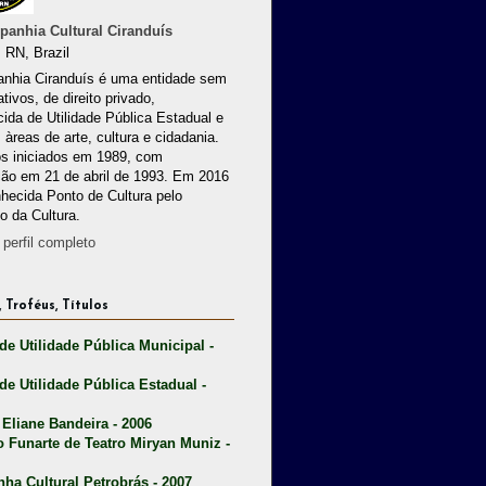
anhia Cultural Ciranduís
 RN, Brazil
nhia Ciranduís é uma entidade sem
ativos, de direito privado,
ida de Utilidade Pública Estadual e
 àreas de arte, cultura e cidadania.
os iniciados em 1989, com
ção em 21 de abril de 1993. Em 2016
nhecida Ponto de Cultura pelo
io da Cultura.
perfil completo
 Troféus, Títulos
 de Utilidade Pública Municipal -
 de Utilidade Pública Estadual -
 Eliane Bandeira - 2006
o Funarte de Teatro Miryan Muniz -
nha Cultural Petrobrás - 2007