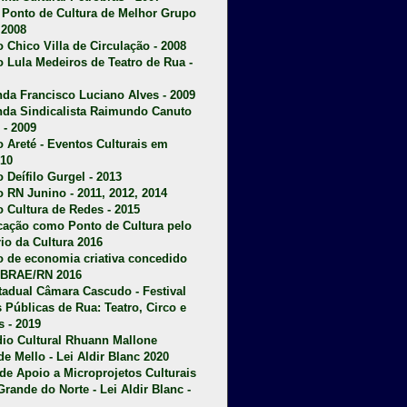
u Ponto de Cultura de Melhor Grupo
 2008
o Chico Villa de Circulação - 2008
o Lula Medeiros de Teatro de Rua -
da Francisco Luciano Alves - 2009
da Sindicalista Raimundo Canuto
 - 2009
 Areté - E
ventos Culturais em
10
 Deífilo Gurgel - 2013
o RN Junino - 2011, 2012, 2014
o Cultura de Redes - 2015
ficação como Ponto de Cultura pelo
rio da Cultura 2016
o de economia criativa concedido
EBRAE/RN 2016
stadual Câmara Cascudo - Festival
s Públicas de Rua: Teatro, Circo e
 - 2019
dio Cultural Rhuann Mallone
de Mello - Lei Aldir Blanc 2020
l de Apoio a Microprojetos Culturais
Grande do Norte - Lei Aldir Blanc -