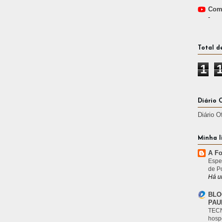
Comp
-
Total d
1
Diário 
Diário O
Minha l
A Fo
Espe
de P
Há u
BLO
PAU
TECN
hosp