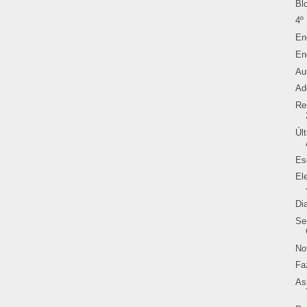
Bl
4º
En
En
Au
Ad
Re
Úl
Es
El
Di
Se
No
Fa
As