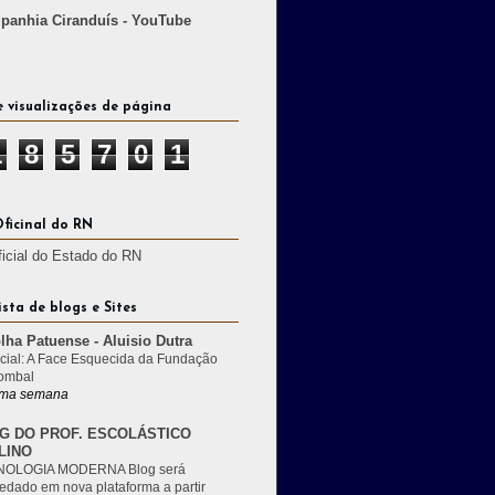
anhia Ciranduís - YouTube
e visualizações de página
1
8
5
7
0
1
Oficinal do RN
ficial do Estado do RN
ista de blogs e Sites
lha Patuense - Aluisio Dutra
cial: A Face Esquecida da Fundação
ombal
ma semana
G DO PROF. ESCOLÁSTICO
LINO
OLOGIA MODERNA Blog será
edado em nova plataforma a partir