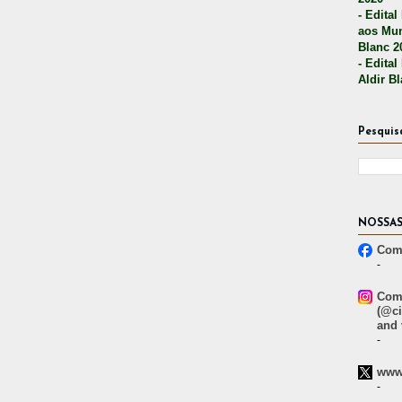
- Edital
aos Mun
Blanc 2
- Edital
Aldir B
Pesquis
NOSSAS
Comp
-
Comp
(@ci
and 
-
www.
-