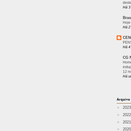
desta
Há 3
Bras
Hoje
Há 2
CEN
PEN
Há 4
CG N
Home
estu
12 n
Há u
Arquivo
►
202
►
202
►
202
►
202