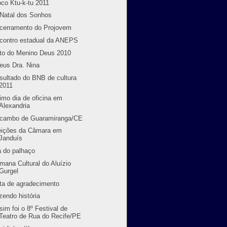
oco Ktu-k-tu 2011
 Natal dos Sonhos
cerramento do Projovem
contro estadual da ANEPS
to do Menino Deus 2010
eus Dra. Nina
sultado do BNB de cultura
2011
timo dia de oficina em
Alexandria
cambo de Guaramiranga/CE
eições da Câmara em
Janduís
a do palhaço
mana Cultural do Aluízio
Gurgel
ta de agradecimento
zendo história
sim foi o 8º Festival de
Teatro de Rua do Recife/PE