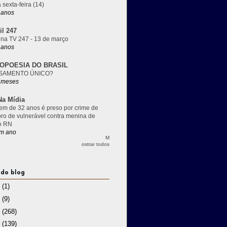
 sexta-feira (14)
 anos
il 247
 na TV 247 - 13 de março
 anos
OPOESIA DO BRASIL
SAMENTO ÚNICO?
 meses
a Mídia
m de 32 anos é preso por crime de
pro de vulnerável contra menina de
o RN
m ano
M
ostrar todos
 do blog
3
(1)
2
(9)
1
(268)
0
(139)