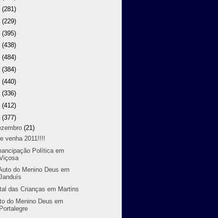
9
(281)
8
(229)
7
(395)
6
(438)
5
(484)
4
(384)
3
(440)
2
(336)
1
(412)
0
(377)
ezembro
(21)
e venha 2011!!!!
ancipação Política em
Viçosa
Auto do Menino Deus em
Janduís
tal das Crianças em Martins
to do Menino Deus em
Portalegre