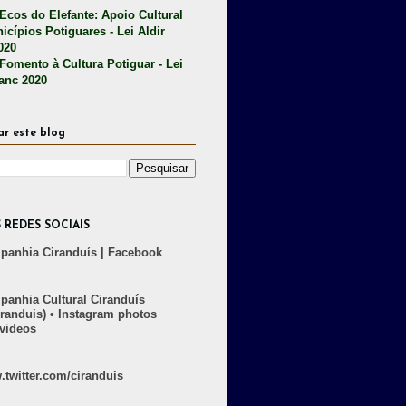
 Ecos do Elefante: Apoio Cultural
icípios Potiguares - Lei Aldir
020
 Fomento à Cultura Potiguar - Lei
lanc 2020
ar este blog
 REDES SOCIAIS
anhia Ciranduís | Facebook
anhia Cultural Ciranduís
randuis) • Instagram photos
videos
twitter.com/ciranduis