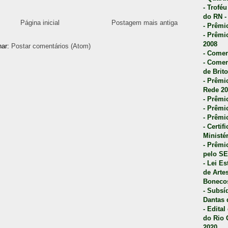
- Trofé
do RN -
Página inicial
Postagem mais antiga
- Prêmi
- Prêmi
2008
nar:
Postar comentários (Atom)
- Comen
- Comen
de Brito
- Prêmio
Rede 20
- Prêmio
- Prêmi
- Prêmi
- Certi
Ministé
- Prêmi
pelo S
- Lei E
de Arte
Bonecos
- Subsí
Dantas 
- Edita
do Rio 
2020