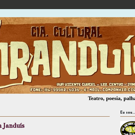
Teatro, poesia, palhaçaria, 
Eu sou...
 Janduís