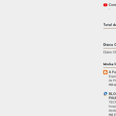
Comp
-
Total d
Diário 
Diário O
Minha l
A Fo
Espe
de P
Há u
BLO
PAU
TECN
hosp
desta
Há 3