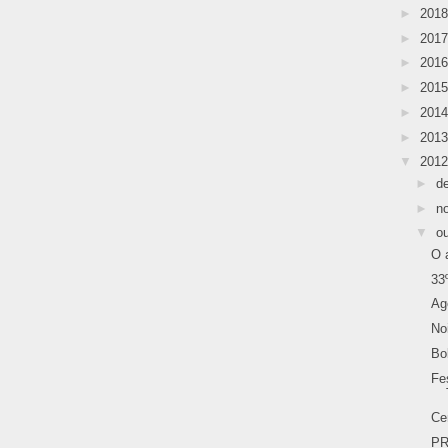
►
201
►
201
►
201
►
201
►
201
►
201
▼
201
►
d
►
n
▼
o
O 
33
Ag
No
Bo
Fe
Ce
PR