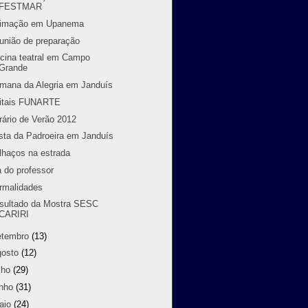
FESTMAR
imação em Upanema
união de preparação
icina teatral em Campo
Grande
mana da Alegria em Janduís
itais FUNARTE
rário de Verão 2012
sta da Padroeira em Janduís
lhaços na estrada
a do professor
rmalidades
sultado da Mostra SESC
CARIRI
etembro
(13)
gosto
(12)
lho
(29)
unho
(31)
aio
(24)