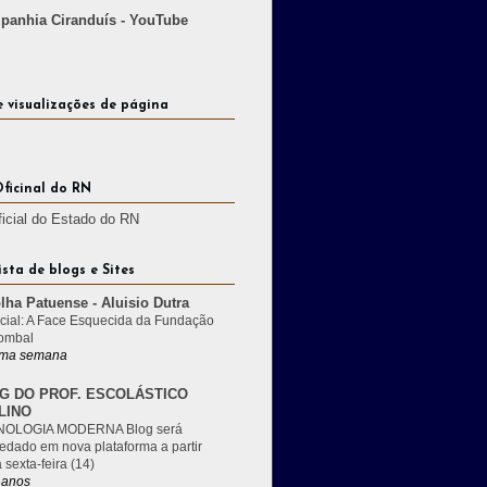
anhia Ciranduís - YouTube
e visualizações de página
Oficinal do RN
ficial do Estado do RN
ista de blogs e Sites
lha Patuense - Aluisio Dutra
cial: A Face Esquecida da Fundação
ombal
ma semana
G DO PROF. ESCOLÁSTICO
LINO
OLOGIA MODERNA Blog será
edado em nova plataforma a partir
 sexta-feira (14)
 anos