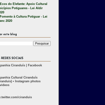
 Ecos do Elefante: Apoio Cultural
icípios Potiguares - Lei Aldir
020
 Fomento à Cultura Potiguar - Lei
lanc 2020
ar este blog
 REDES SOCIAIS
anhia Ciranduís | Facebook
anhia Cultural Ciranduís
randuis) • Instagram photos
videos
twitter.com/ciranduis