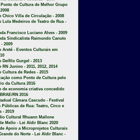
u Ponto de Cultura de Melhor Grupo
 2008
o Chico Villa de Circulação - 2008
o Lula Medeiros de Teatro de Rua -
da Francisco Luciano Alves - 2009
da Sindicalista Raimundo Canuto
 - 2009
 Areté - E
ventos Culturais em
10
 Deífilo Gurgel - 2013
o RN Junino - 2011, 2012, 2014
o Cultura de Redes - 2015
ficação como Ponto de Cultura pelo
rio da Cultura 2016
o de economia criativa concedido
EBRAE/RN 2016
stadual Câmara Cascudo - Festival
s Públicas de Rua: Teatro, Circo e
 - 2019
dio Cultural Rhuann Mallone
de Mello - Lei Aldir Blanc 2020
l de Apoio a Microprojetos Culturais
Grande do Norte - Lei Aldir Blanc -