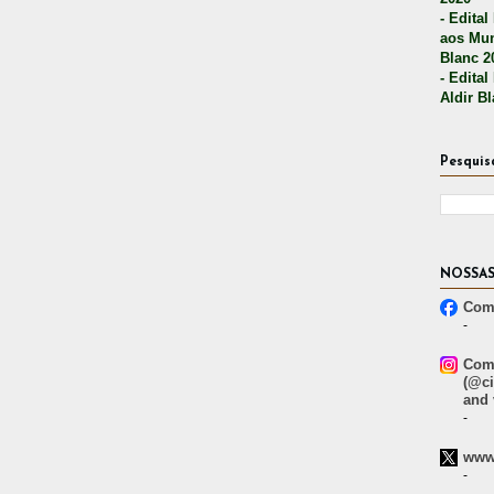
- Edital
aos Mun
Blanc 2
- Edital
Aldir B
Pesquis
NOSSAS
Comp
-
Comp
(@ci
and 
-
www.
-