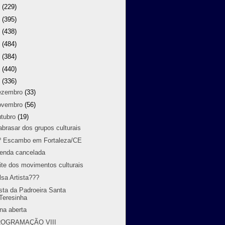
8
(229)
7
(395)
6
(438)
5
(484)
4
(384)
3
(440)
2
(336)
ezembro
(33)
ovembro
(56)
utubro
(19)
abrasar dos grupos culturais
º Escambo em Fortaleza/CE
enda cancelada
ite dos movimentos culturais
lsa Artista???
sta da Padroeira Santa
Teresinha
na aberta
OGRAMAÇÃO VIII