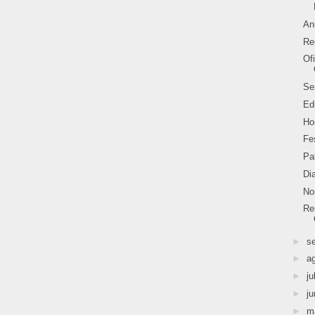
An
Re
Of
Se
Ed
Ho
Fe
Pa
Di
No
Re
►
s
►
a
►
ju
►
j
►
m