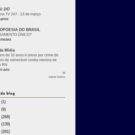
il 247
 na TV 247 - 13 de março
 anos
OPOESIA DO BRASIL
SAMENTO ÚNICO?
 meses
a Mídia
m de 32 anos é preso por crime de
pro de vulnerável contra menina de
o RN
m ano
M
ostrar todos
 do blog
3
(1)
2
(9)
1
(268)
0
(139)
9
(281)