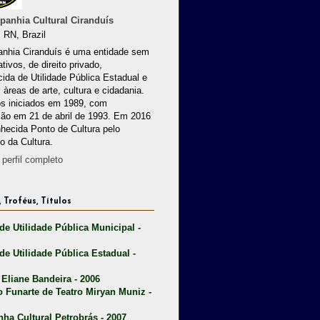
anhia Cultural Ciranduís
 RN, Brazil
nhia Ciranduís é uma entidade sem
ativos, de direito privado,
ida de Utilidade Pública Estadual e
 àreas de arte, cultura e cidadania.
os iniciados em 1989, com
ção em 21 de abril de 1993. Em 2016
nhecida Ponto de Cultura pelo
io da Cultura.
perfil completo
 Troféus, Títulos
 de Utilidade Pública Municipal -
 de Utilidade Pública Estadual -
 Eliane Bandeira - 2006
o Funarte de Teatro Miryan Muniz -
nha Cultural Petrobrás - 2007