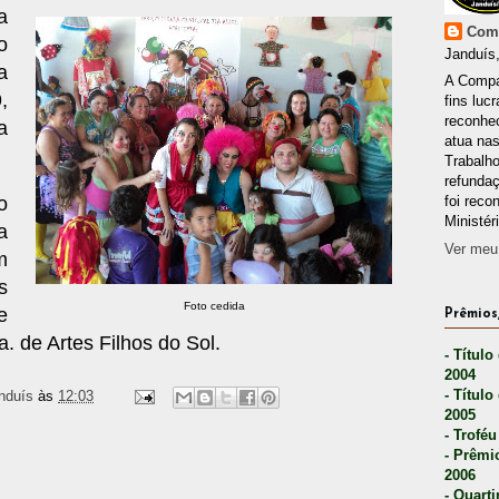
a
Comp
o
Janduís,
a
A Compa
,
fins lucr
reconhec
a
atua nas
Trabalh
refunda
o
foi reco
Ministér
a
Ver meu 
m
s
Foto cedida
e
Prêmios,
a. de Artes Filhos do Sol.
- Título
2004
- Título
nduís
às
12:03
2005
- Troféu
- Prêmi
2006
- Quarti