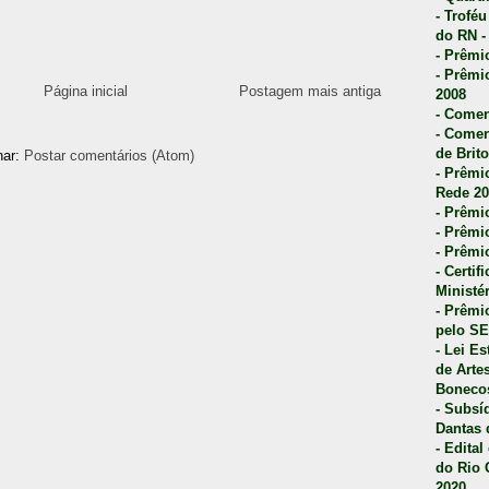
- Trofé
do RN -
- Prêmi
- Prêmi
Página inicial
Postagem mais antiga
2008
- Comen
- Comen
de Brito
nar:
Postar comentários (Atom)
- Prêmio
Rede 20
- Prêmio
- Prêmi
- Prêmi
- Certi
Ministé
- Prêmi
pelo S
- Lei E
de Arte
Bonecos
- Subsí
Dantas 
- Edita
do Rio 
2020