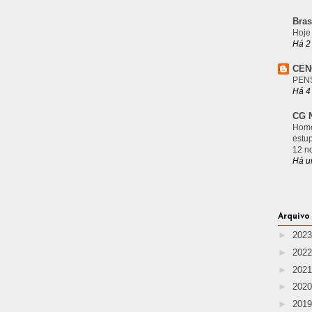
Bras
Hoje
Há 2
CEN
PEN
Há 4
CG N
Home
estu
12 n
Há u
Arquivo
►
202
►
202
►
202
►
202
►
201