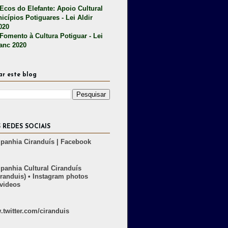
 Ecos do Elefante: Apoio Cultural
icípios Potiguares - Lei Aldir
020
 Fomento à Cultura Potiguar - Lei
lanc 2020
ar este blog
 REDES SOCIAIS
anhia Ciranduís | Facebook
anhia Cultural Ciranduís
randuis) • Instagram photos
videos
twitter.com/ciranduis