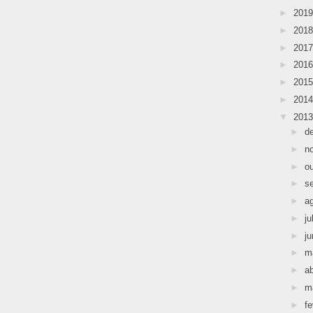
►
201
►
201
►
201
►
201
►
201
►
201
▼
201
►
d
►
n
►
o
►
s
►
a
►
ju
►
j
►
m
►
ab
►
m
►
fe