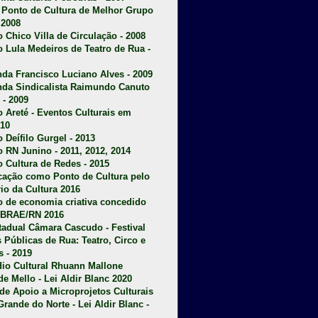
u Ponto de Cultura de Melhor Grupo
 2008
o Chico Villa de Circulação - 2008
o Lula Medeiros de Teatro de Rua -
da Francisco Luciano Alves - 2009
da Sindicalista Raimundo Canuto
 - 2009
 Areté - E
ventos Culturais em
10
 Deífilo Gurgel - 2013
o RN Junino - 2011, 2012, 2014
o Cultura de Redes - 2015
ficação como Ponto de Cultura pelo
rio da Cultura 2016
o de economia criativa concedido
EBRAE/RN 2016
stadual Câmara Cascudo - Festival
s Públicas de Rua: Teatro, Circo e
 - 2019
dio Cultural Rhuann Mallone
de Mello - Lei Aldir Blanc 2020
l de Apoio a Microprojetos Culturais
Grande do Norte - Lei Aldir Blanc -