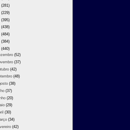
9
(281)
8
(229)
7
(395)
6
(438)
5
(484)
4
(384)
3
(440)
ezembro
(52)
ovembro
(37)
utubro
(42)
etembro
(48)
gosto
(38)
lho
(37)
unho
(20)
aio
(29)
ril
(30)
arço
(34)
vereiro
(42)