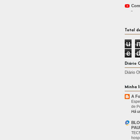
Comp
-
Total d
u
e
Diário 
Diário O
Minha l
A Fo
Espe
de P
Há u
BLO
PAU
TECN
hosp