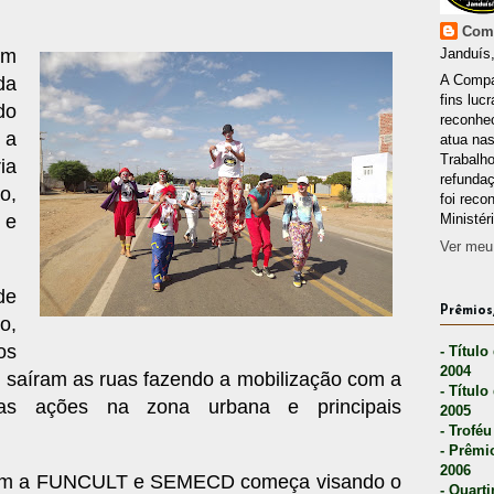
Comp
em
Janduís,
A Compa
da
fins lucr
do
reconhec
 a
atua nas
Trabalh
ia
refunda
o,
foi reco
 e
Ministér
Ver meu 
de
Prêmios,
o,
os
- Título
2004
s saíram as ruas fazendo a mobilização com a
- Título
tas ações na zona urbana e principais
2005
- Troféu
- Prêmi
2006
 com a FUNCULT e SEMECD começa visando o
- Quarti