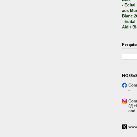
- Edital
aos Mun
Blanc 2
- Edital
Aldir B
Pesquis
NOSSAS
Comp
-
Comp
(@ci
and 
-
www.
-