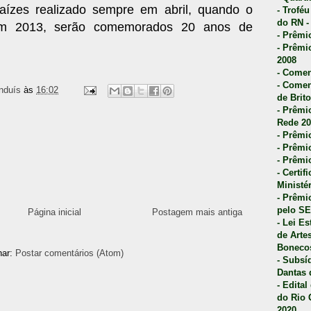
aízes realizado sempre em abril, quando o
- Trofé
do RN -
 Em 2013, serão comemorados 20 anos de
- Prêmi
- Prêmi
2008
- Comen
- Comen
nduís
às
16:02
de Brito
- Prêmio
Rede 20
- Prêmio
- Prêmi
- Prêmi
- Certi
Ministé
- Prêmi
pelo S
Página inicial
Postagem mais antiga
- Lei E
de Arte
Bonecos
nar:
Postar comentários (Atom)
- Subsí
Dantas 
- Edita
do Rio 
2020