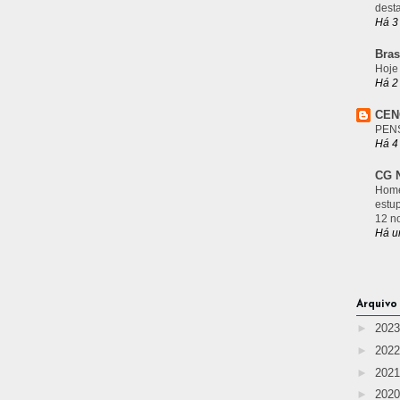
desta
Há 3
Bras
Hoje
Há 2
CEN
PEN
Há 4
CG N
Home
estu
12 n
Há u
Arquivo
►
202
►
202
►
202
►
202