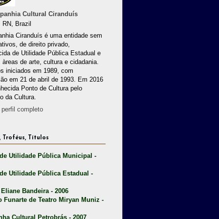
anhia Cultural Ciranduís
 RN, Brazil
nhia Ciranduís é uma entidade sem
ativos, de direito privado,
ida de Utilidade Pública Estadual e
 àreas de arte, cultura e cidadania.
os iniciados em 1989, com
ção em 21 de abril de 1993. Em 2016
nhecida Ponto de Cultura pelo
io da Cultura.
perfil completo
 Troféus, Títulos
 de Utilidade Pública Municipal -
 de Utilidade Pública Estadual -
 Eliane Bandeira - 2006
o Funarte de Teatro Miryan Muniz -
nha Cultural Petrobrás - 2007