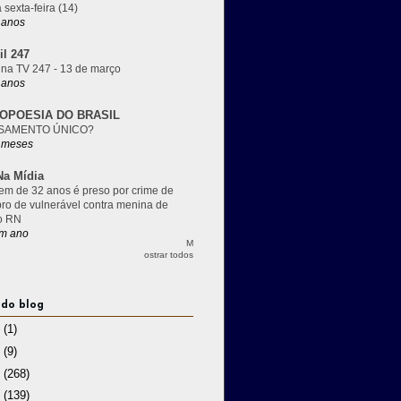
 sexta-feira (14)
 anos
il 247
 na TV 247 - 13 de março
 anos
OPOESIA DO BRASIL
SAMENTO ÚNICO?
 meses
a Mídia
m de 32 anos é preso por crime de
pro de vulnerável contra menina de
o RN
m ano
M
ostrar todos
 do blog
3
(1)
2
(9)
1
(268)
0
(139)