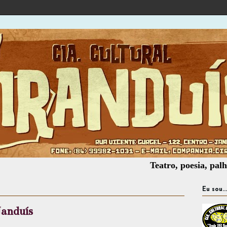
Teatro, poesia, palhaçaria, 
Eu sou...
Janduís