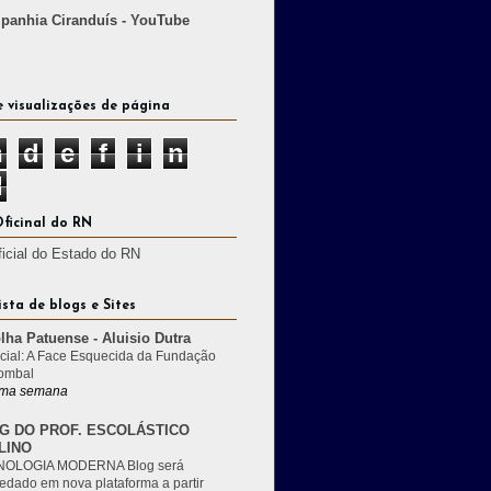
anhia Ciranduís - YouTube
e visualizações de página
n
d
e
f
i
n
d
Oficinal do RN
ficial do Estado do RN
ista de blogs e Sites
lha Patuense - Aluisio Dutra
cial: A Face Esquecida da Fundação
ombal
ma semana
G DO PROF. ESCOLÁSTICO
LINO
OLOGIA MODERNA Blog será
edado em nova plataforma a partir