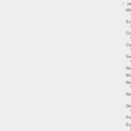
▼
ja
Mi
Es
Ci
Ca
Se
Re
Bl
Re
Re
Di
Pr
Es