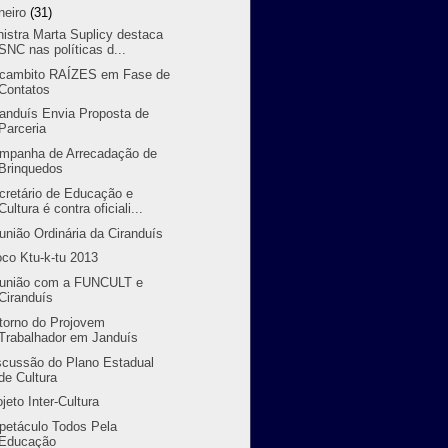
neiro
(31)
nistra Marta Suplicy destaca
SNC nas políticas d...
cambito RAÍZES em Fase de
Contatos
randuís Envia Proposta de
Parceria
mpanha de Arrecadação de
Brinquedos
cretário de Educação e
Cultura é contra oficiali...
união Ordinária da Ciranduís
oco Ktu-k-tu 2013
união com a FUNCULT e
Ciranduís
torno do Projovem
Trabalhador em Janduís
scussão do Plano Estadual
de Cultura
ojeto Inter-Cultura
petáculo Todos Pela
Educação