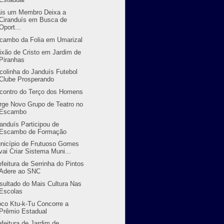
is um Membro Deixa a
Ciranduís em Busca de
Oport...
cambo da Folia em Umarizal
ixão de Cristo em Jardim de
Piranhas
colinha do Janduís Futebol
Clube Prosperando
contro do Terço dos Homens
rge Novo Grupo de Teatro no
Escambo
randuís Participou de
Escambo de Formação
nicípio de Frutuoso Gomes
vai Criar Sistema Muni...
efeitura de Serrinha do Pintos
Adere ao SNC
sultado do Mais Cultura Nas
Escolas
oco Ktu-k-Tu Concorre a
Prêmio Estadual
efeitura de Jardim de