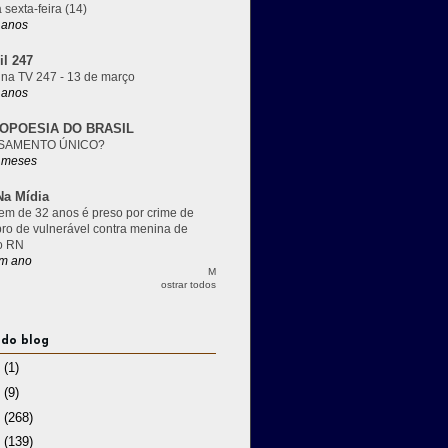
 sexta-feira (14)
 anos
il 247
 na TV 247 - 13 de março
 anos
OPOESIA DO BRASIL
SAMENTO ÚNICO?
 meses
a Mídia
m de 32 anos é preso por crime de
pro de vulnerável contra menina de
o RN
m ano
M
ostrar todos
 do blog
3
(1)
2
(9)
1
(268)
0
(139)