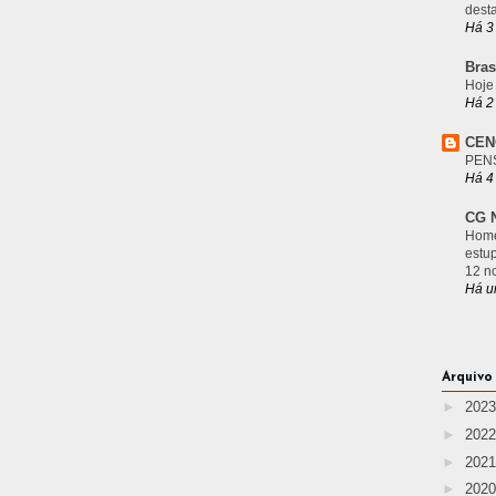
desta
Há 3
Bras
Hoje
Há 2
CEN
PEN
Há 4
CG N
Home
estu
12 n
Há u
Arquivo
►
202
►
202
►
202
►
202