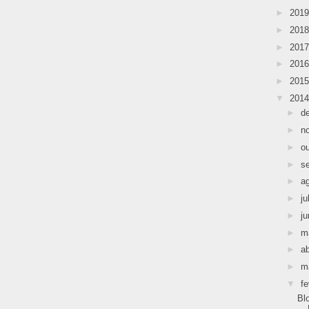
►
201
►
201
►
201
►
201
►
201
▼
201
►
d
►
n
►
o
►
s
►
a
►
ju
►
j
►
m
►
ab
►
m
▼
fe
Bl