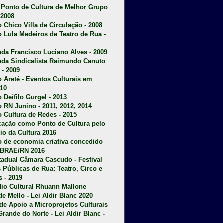
u Ponto de Cultura de Melhor Grupo
 2008
o Chico Villa de Circulação - 2008
o Lula Medeiros de Teatro de Rua -
da Francisco Luciano Alves - 2009
da Sindicalista Raimundo Canuto
 - 2009
 Areté - E
ventos Culturais em
10
 Deífilo Gurgel - 2013
o RN Junino - 2011, 2012, 2014
o Cultura de Redes - 2015
ficação como Ponto de Cultura pelo
rio da Cultura 2016
o de economia criativa concedido
EBRAE/RN 2016
stadual Câmara Cascudo - Festival
s Públicas de Rua: Teatro, Circo e
 - 2019
dio Cultural Rhuann Mallone
de Mello - Lei Aldir Blanc 2020
l de Apoio a Microprojetos Culturais
Grande do Norte - Lei Aldir Blanc -