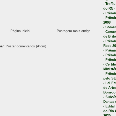
- Trofé
do RN -
- Prêmi
- Prêmi
2008
- Comen
Página inicial
Postagem mais antiga
- Comen
de Brito
- Prêmio
Rede 20
nar:
Postar comentários (Atom)
- Prêmio
- Prêmi
- Prêmi
- Certi
Ministé
- Prêmi
pelo S
- Lei E
de Arte
Bonecos
- Subsí
Dantas 
- Edita
do Rio 
2020