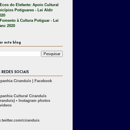
 Ecos do Elefante: Apoio Cultural
icípios Potiguares - Lei Aldir
020
 Fomento à Cultura Potiguar - Lei
lanc 2020
ar este blog
 REDES SOCIAIS
anhia Ciranduís | Facebook
anhia Cultural Ciranduís
randuis) • Instagram photos
videos
twitter.com/ciranduis