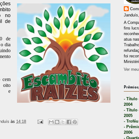
ições
Comp
mbito
o no
Janduís,
il de
A Compa
fins lucr
reconhec
10 de
atua nas
 o dia
Trabalh
indo
refunda
mento
foi reco
Ministér
Ver meu 
o cem
oito
Prêmios,
os e
- Título
2004
- Título
2005
- Troféu
nduís
às
14:18
- Prêmi
2006
- Quarti