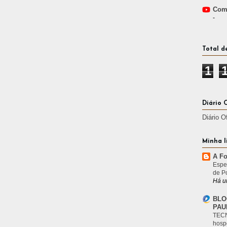
Comp
-
Total d
1
Diário 
Diário O
Minha l
A Fo
Espe
de P
Há u
BLO
PAU
TECN
hosp