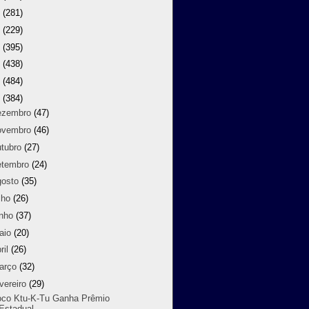
9
(281)
8
(229)
7
(395)
6
(438)
5
(484)
4
(384)
ezembro
(47)
ovembro
(46)
utubro
(27)
etembro
(24)
gosto
(35)
lho
(26)
unho
(37)
aio
(20)
ril
(26)
arço
(32)
vereiro
(29)
oco Ktu-K-Tu Ganha Prêmio
Estadual