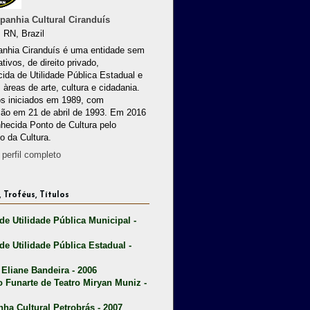
anhia Cultural Ciranduís
 RN, Brazil
nhia Ciranduís é uma entidade sem
ativos, de direito privado,
ida de Utilidade Pública Estadual e
 àreas de arte, cultura e cidadania.
os iniciados em 1989, com
ção em 21 de abril de 1993. Em 2016
nhecida Ponto de Cultura pelo
io da Cultura.
perfil completo
 Troféus, Títulos
 de Utilidade Pública Municipal -
 de Utilidade Pública Estadual -
 Eliane Bandeira - 2006
o Funarte de Teatro Miryan Muniz -
nha Cultural Petrobrás - 2007