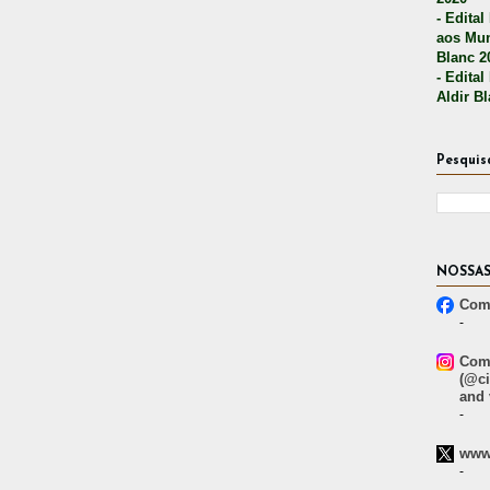
- Edital
aos Mun
Blanc 2
- Edital
Aldir B
Pesquis
NOSSAS
Comp
-
Comp
(@ci
and 
-
www.
-