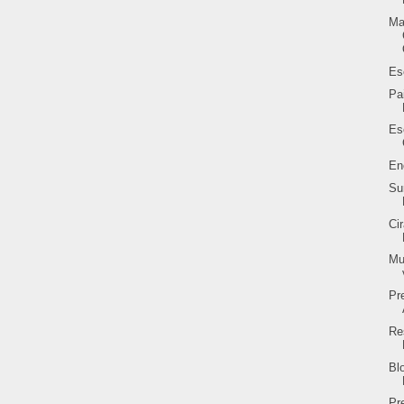
Ma
Es
Pa
Es
En
Su
Ci
Mu
Pr
Re
Bl
Pr