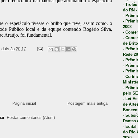
pelo reencontro da maioria que abrilhantou o espetáculo
- Trofé
do RN -
- Prêmi
- Prêmi
e o espetáculo tivesse o brilho que teve, assim como, o
2008
ode Público local e da equipe contendo Rogério Silva,
- Comen
ac Araújo, foi fundamental.
- Comen
de Brito
- Prêmio
nduís
às
20:17
Rede 20
- Prêmio
- Prêmi
- Prêmi
- Certi
Ministé
- Prêmi
pelo S
- Lei E
Página inicial
Postagem mais antiga
de Arte
Bonecos
- Subsí
nar:
Postar comentários (Atom)
Dantas 
- Edita
do Rio 
2020