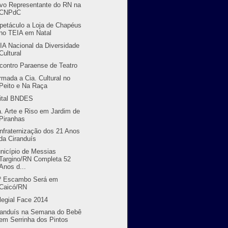
vo Representante do RN na
CNPdC
petáculo a Loja de Chapéus
no TEIA em Natal
IA Nacional da Diversidade
Cultural
contro Paraense de Teatro
rmada a Cia. Cultural no
Peito e Na Raça
ital BNDES
a. Arte e Riso em Jardim de
Piranhas
nfraternização dos 21 Anos
da Ciranduís
nicípio de Messias
Targino/RN Completa 52
Anos d...
º Escambo Será em
Caicó/RN
legial Face 2014
randuís na Semana do Bebê
em Serrinha dos Pintos