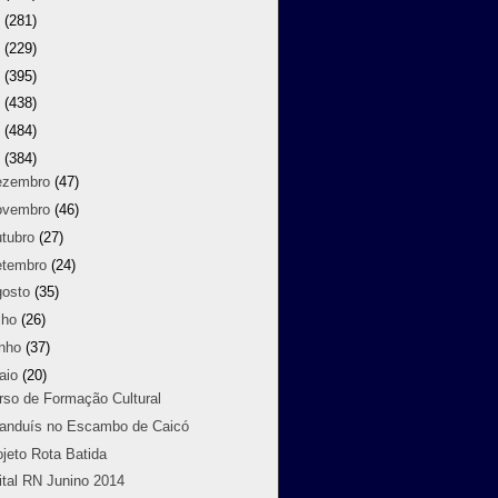
9
(281)
8
(229)
7
(395)
6
(438)
5
(484)
4
(384)
ezembro
(47)
ovembro
(46)
utubro
(27)
etembro
(24)
gosto
(35)
lho
(26)
unho
(37)
aio
(20)
rso de Formação Cultural
randuís no Escambo de Caicó
ojeto Rota Batida
ital RN Junino 2014