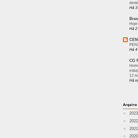
desta
Há 3
Bras
Hoje
Há 2
CEN
PEN
Há 4
CG N
Home
estu
12 n
Há u
Arquivo
►
202
►
202
►
202
►
202