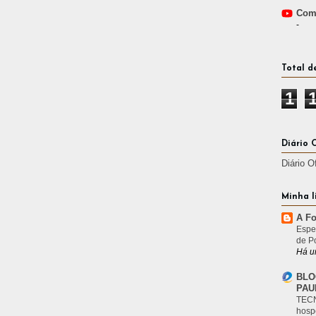
Comp
-
Total d
1
Diário 
Diário O
Minha l
A Fo
Espe
de P
Há u
BLO
PAU
TECN
hosp