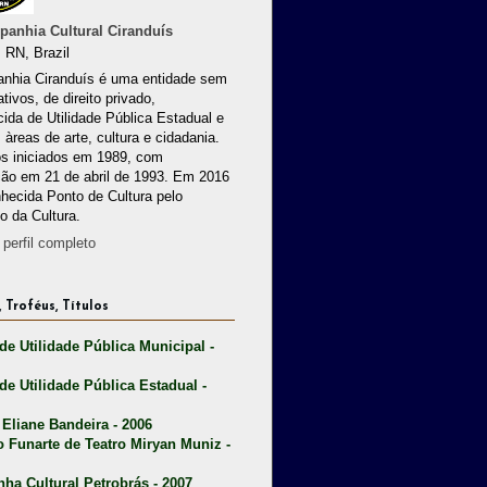
anhia Cultural Ciranduís
 RN, Brazil
nhia Ciranduís é uma entidade sem
ativos, de direito privado,
ida de Utilidade Pública Estadual e
 àreas de arte, cultura e cidadania.
os iniciados em 1989, com
ção em 21 de abril de 1993. Em 2016
nhecida Ponto de Cultura pelo
io da Cultura.
perfil completo
 Troféus, Títulos
 de Utilidade Pública Municipal -
 de Utilidade Pública Estadual -
 Eliane Bandeira - 2006
o Funarte de Teatro Miryan Muniz -
nha Cultural Petrobrás - 2007