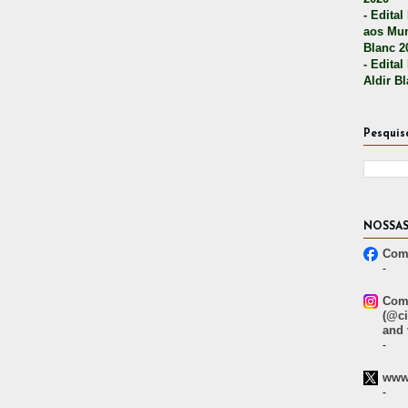
- Edital
aos Mun
Blanc 2
- Edital
Aldir B
Pesquis
NOSSAS
Comp
-
Comp
(@ci
and 
-
www.
-