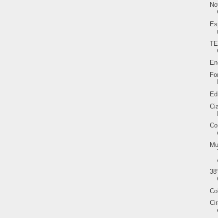
No
Es
TE
En
Fo
Ed
Ci
Co
Mu
38
Co
Ci