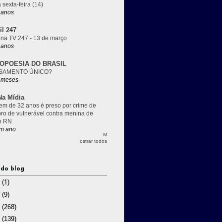
 sexta-feira (14)
 anos
il 247
 na TV 247 - 13 de março
 anos
OPOESIA DO BRASIL
SAMENTO ÚNICO?
 meses
a Mídia
m de 32 anos é preso por crime de
pro de vulnerável contra menina de
o RN
m ano
M
ostrar todos
 do blog
3
(1)
2
(9)
1
(268)
0
(139)