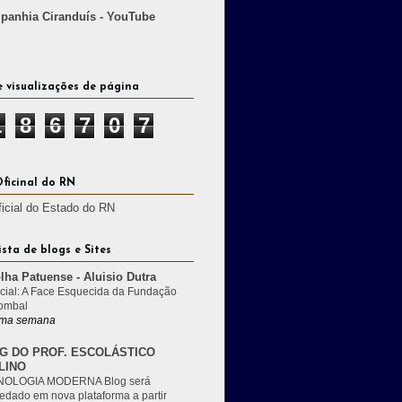
anhia Ciranduís - YouTube
e visualizações de página
1
8
6
7
0
7
Oficinal do RN
ficial do Estado do RN
ista de blogs e Sites
lha Patuense - Aluisio Dutra
cial: A Face Esquecida da Fundação
ombal
ma semana
G DO PROF. ESCOLÁSTICO
LINO
OLOGIA MODERNA Blog será
edado em nova plataforma a partir