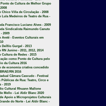
u Ponto de Cultura de Melhor Grupo
 2008
o Chico Villa de Circulação - 2008
o Lula Medeiros de Teatro de Rua -
da Francisco Luciano Alves - 2009
da Sindicalista Raimundo Canuto
 - 2009
 Areté - E
ventos Culturais em
10
 Deífilo Gurgel - 2013
o RN Junino - 2011, 2012, 2014
o Cultura de Redes - 2015
ficação como Ponto de Cultura pelo
rio da Cultura 2016
o de economia criativa concedido
EBRAE/RN 2016
stadual Câmara Cascudo - Festival
s Públicas de Rua: Teatro, Circo e
 - 2019
dio Cultural Rhuann Mallone
de Mello - Lei Aldir Blanc 2020
l de Apoio a Microprojetos Culturais
Grande do Norte - Lei Aldir Blanc -