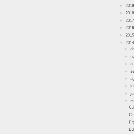
►
201
►
201
►
201
►
201
►
201
▼
201
►
d
►
n
►
o
►
s
►
a
►
ju
►
j
▼
m
Cu
Ci
Pr
Ed