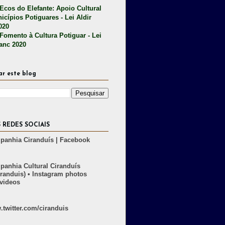
 Ecos do Elefante: Apoio Cultural
icípios Potiguares - Lei Aldir
020
 Fomento à Cultura Potiguar - Lei
lanc 2020
ar este blog
 REDES SOCIAIS
anhia Ciranduís | Facebook
anhia Cultural Ciranduís
randuis) • Instagram photos
videos
twitter.com/ciranduis