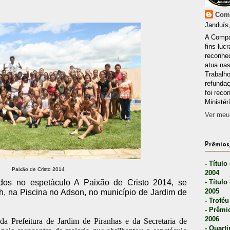
Comp
Janduís,
A Compa
fins lucr
reconhec
atua nas
Trabalh
refunda
foi reco
Ministér
Ver meu 
Prêmios,
- Título
Paixão de Cristo 2014
2004
- Título
idos no espetáculo A Paixão de Cristo 2014, se
2005
h, na Piscina no Adson, no município de Jardim de
- Troféu
- Prêmi
2006
a Prefeitura de Jardim de Piranhas e da Secretaria de
- Quarti