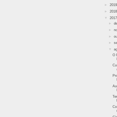
►
201
►
201
▼
201
►
d
►
n
►
o
►
s
▼
a
O 
Cu
Pr
Au
Te
Co