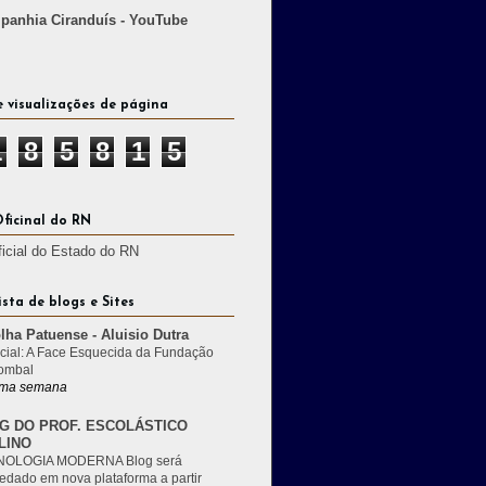
anhia Ciranduís - YouTube
e visualizações de página
1
8
5
8
1
5
Oficinal do RN
ficial do Estado do RN
ista de blogs e Sites
lha Patuense - Aluisio Dutra
cial: A Face Esquecida da Fundação
ombal
ma semana
G DO PROF. ESCOLÁSTICO
LINO
OLOGIA MODERNA Blog será
edado em nova plataforma a partir