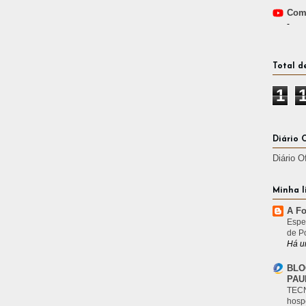
Comp
-
Total d
1
Diário 
Diário O
Minha l
A Fo
Espe
de P
Há u
BLO
PAU
TECN
hosp