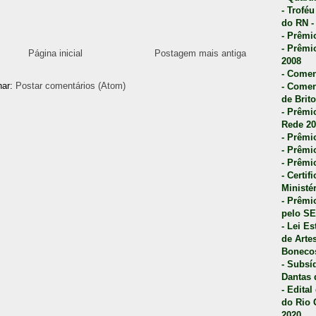
- Trofé
do RN -
- Prêmi
- Prêmi
Página inicial
Postagem mais antiga
2008
- Comen
nar:
Postar comentários (Atom)
- Comen
de Brito
- Prêmio
Rede 20
- Prêmio
- Prêmi
- Prêmi
- Certi
Ministé
- Prêmi
pelo S
- Lei E
de Arte
Bonecos
- Subsí
Dantas 
- Edita
do Rio 
2020