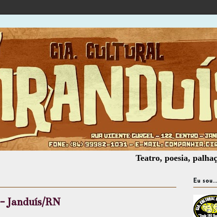
Teatro, poesia, palhaçaria, of
Eu sou...
 - Janduís/RN