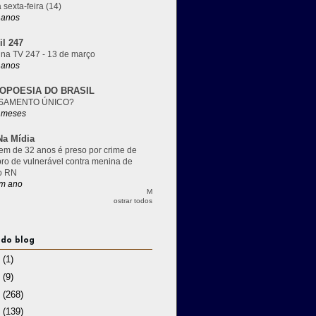
 sexta-feira (14)
 anos
il 247
 na TV 247 - 13 de março
 anos
OPOESIA DO BRASIL
SAMENTO ÚNICO?
 meses
a Mídia
m de 32 anos é preso por crime de
pro de vulnerável contra menina de
o RN
m ano
M
ostrar todos
 do blog
3
(1)
2
(9)
1
(268)
0
(139)