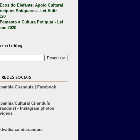
 Ecos do Elefante: Apoio Cultural
icípios Potiguares - Lei Aldir
020
 Fomento à Cultura Potiguar - Lei
lanc 2020
ar este blog
 REDES SOCIAIS
anhia Ciranduís | Facebook
anhia Cultural Ciranduís
randuis) • Instagram photos
videos
twitter.com/ciranduis