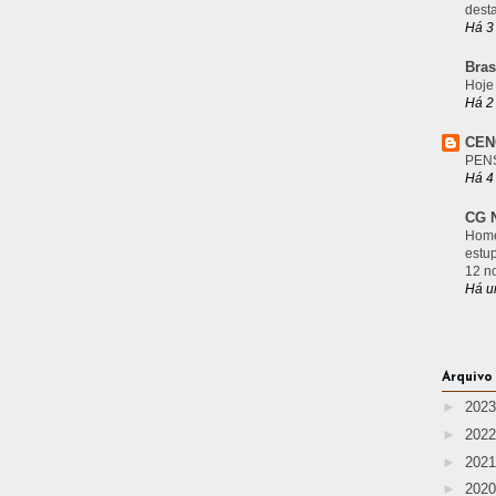
desta
Há 3
Bras
Hoje
Há 2
CEN
PEN
Há 4
CG N
Home
estu
12 n
Há u
Arquivo
►
202
►
202
►
202
►
202