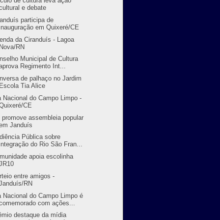
rculo de cultura leva ação
cultural e debate
randuís participa de
inauguração em Quixeré/CE
enda da Ciranduís - Lagoa
Nova/RN
nselho Municipal de Cultura
aprova Regimento Int...
nversa de palhaço no Jardim
Escola Tia Alice
a Nacional do Campo Limpo -
Quixeré/CE
 promove assembleia popular
em Janduís
diência Pública sobre
integração do Rio São Fran...
munidade apoia escolinha
JR10
rteio entre amigos -
Janduís/RN
a Nacional do Campo Limpo é
comemorado com ações...
êmio destaque da mídia