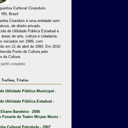
anhia Cultural Ciranduís
 RN, Brazil
nhia Ciranduís é uma entidade sem
ativos, de direito privado,
ida de Utilidade Pública Estadual e
 àreas de arte, cultura e cidadania.
os iniciados em 1989, com
ção em 21 de abril de 1993. Em 2016
nhecida Ponto de Cultura pelo
io da Cultura.
perfil completo
 Troféus, Títulos
 de Utilidade Pública Municipal -
 de Utilidade Pública Estadual -
 Eliane Bandeira - 2006
o Funarte de Teatro Miryan Muniz -
nha Cultural Petrobrás - 2007