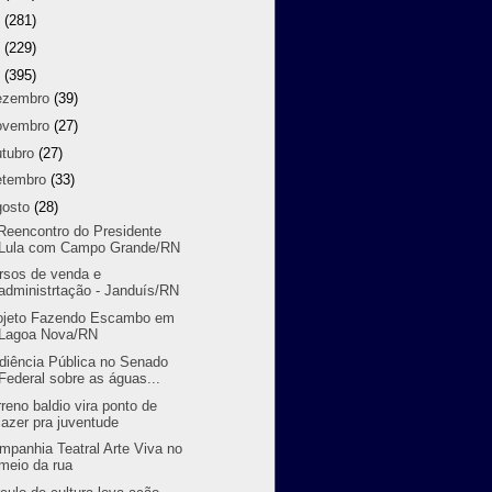
9
(281)
8
(229)
7
(395)
ezembro
(39)
ovembro
(27)
utubro
(27)
etembro
(33)
gosto
(28)
Reencontro do Presidente
Lula com Campo Grande/RN
rsos de venda e
administrtação - Janduís/RN
ojeto Fazendo Escambo em
Lagoa Nova/RN
diência Pública no Senado
Federal sobre as águas...
rreno baldio vira ponto de
lazer pra juventude
mpanhia Teatral Arte Viva no
meio da rua