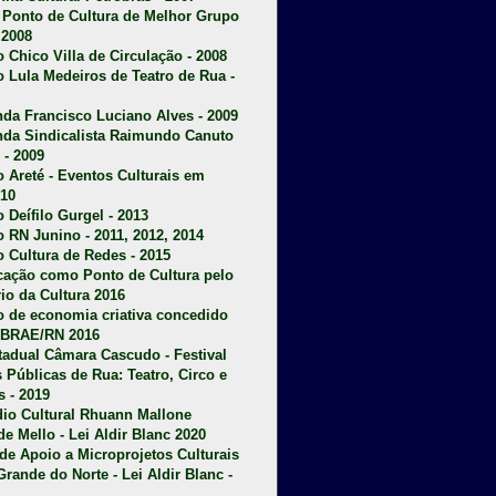
u Ponto de Cultura de Melhor Grupo
 2008
o Chico Villa de Circulação - 2008
o Lula Medeiros de Teatro de Rua -
da Francisco Luciano Alves - 2009
da Sindicalista Raimundo Canuto
 - 2009
 Areté - E
ventos Culturais em
10
 Deífilo Gurgel - 2013
o RN Junino - 2011, 2012, 2014
o Cultura de Redes - 2015
ficação como Ponto de Cultura pelo
rio da Cultura 2016
o de economia criativa concedido
EBRAE/RN 2016
stadual Câmara Cascudo - Festival
s Públicas de Rua: Teatro, Circo e
 - 2019
dio Cultural Rhuann Mallone
de Mello - Lei Aldir Blanc 2020
l de Apoio a Microprojetos Culturais
Grande do Norte - Lei Aldir Blanc -