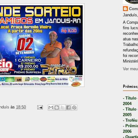
Comp
Janduís,
A Compa
fins lucr
reconhec
atua nas
Trabalh
refunda
foi reco
Ministér
Ver meu 
Prêmios,
- Título
2004
nduís
às
18:50
- Título
2005
- Troféu
- Prêmi
2006
- Quarti