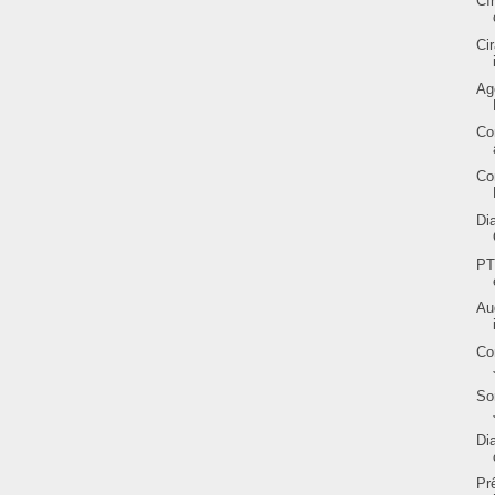
Cí
Ci
Ag
Co
Co
Di
PT
Au
Co
So
Di
Pr