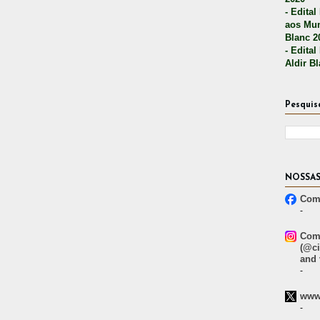
- Edital
aos Mun
Blanc 2
- Edital
Aldir B
Pesquis
NOSSAS
Comp
-
Comp
(@ci
and 
-
www.
-