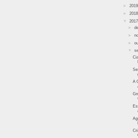
►
201
►
201
▼
201
►
d
►
n
►
o
▼
s
Ci
Se
A 
Gr
Es
Ag
Cr