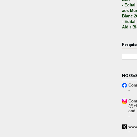
- Edital
aos Mun
Blanc 2
- Edital
Aldir B
Pesquis
NOSSAS
Comp
-
Comp
(@ci
and 
-
www.
-