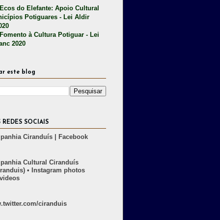
 Ecos do Elefante: Apoio Cultural
icípios Potiguares - Lei Aldir
020
 Fomento à Cultura Potiguar - Lei
lanc 2020
ar este blog
 REDES SOCIAIS
anhia Ciranduís | Facebook
anhia Cultural Ciranduís
randuis) • Instagram photos
videos
twitter.com/ciranduis