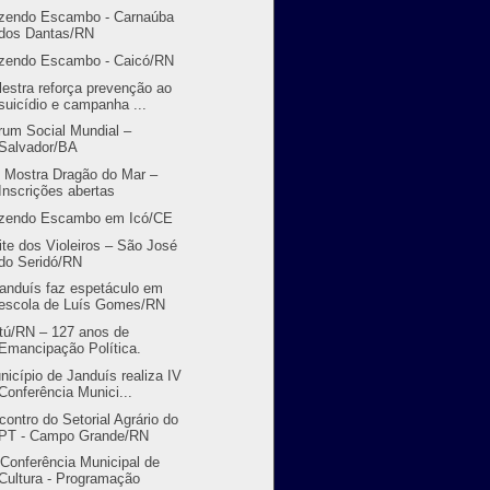
zendo Escambo - Carnaúba
dos Dantas/RN
zendo Escambo - Caicó/RN
lestra reforça prevenção ao
suicídio e campanha ...
rum Social Mundial –
Salvador/BA
I Mostra Dragão do Mar –
Inscrições abertas
zendo Escambo em Icó/CE
ite dos Violeiros – São José
do Seridó/RN
randuís faz espetáculo em
escola de Luís Gomes/RN
tú/RN – 127 anos de
Emancipação Política.
nicípio de Janduís realiza IV
Conferência Munici...
contro do Setorial Agrário do
PT - Campo Grande/RN
 Conferência Municipal de
Cultura - Programação