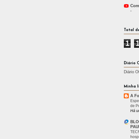
Comp
-
Total d
1
Diário 
Diário O
Minha l
A Fo
Espe
de P
Há u
BLO
PAU
TECN
hosp