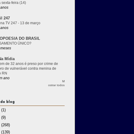
 sexta-feira (14)
 anos
il 247
 na TV 247 - 13 de março
 anos
OPOESIA DO BRASIL
SAMENTO ÚNICO?
 meses
a Mídia
m de 32 anos é preso por crime de
pro de vulnerável contra menina de
o RN
m ano
M
ostrar todos
 do blog
3
(1)
2
(9)
1
(268)
0
(139)