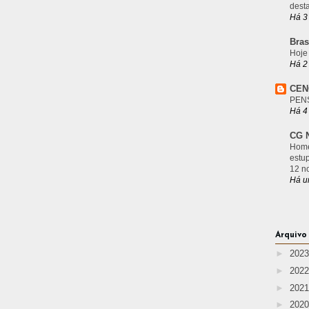
desta
Há 3
Bras
Hoje
Há 2
CEN
PEN
Há 4
CG N
Home
estu
12 n
Há u
Arquivo
►
202
►
202
►
202
►
202