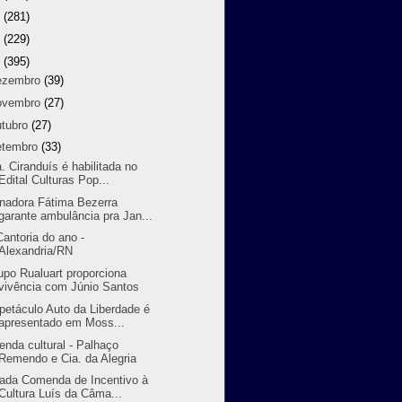
9
(281)
8
(229)
7
(395)
ezembro
(39)
ovembro
(27)
utubro
(27)
etembro
(33)
a. Ciranduís é habilitada no
Edital Culturas Pop...
nadora Fátima Bezerra
garante ambulância pra Jan...
Cantoria do ano -
Alexandria/RN
upo Rualuart proporciona
vivência com Júnio Santos
petáculo Auto da Liberdade é
apresentado em Moss...
enda cultural - Palhaço
Remendo e Cia. da Alegria
iada Comenda de Incentivo à
Cultura Luís da Câma...