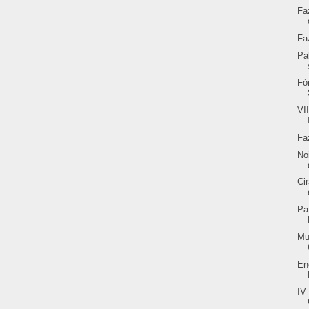
Fa
Fa
Pa
Fó
VI
Fa
No
Ci
Pa
Mu
En
IV