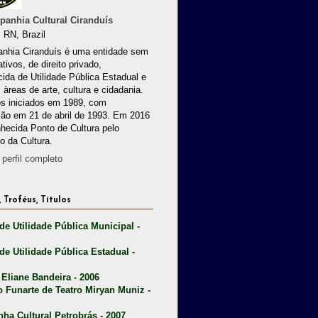
anhia Cultural Ciranduís
 RN, Brazil
nhia Ciranduís é uma entidade sem
ativos, de direito privado,
ida de Utilidade Pública Estadual e
 àreas de arte, cultura e cidadania.
os iniciados em 1989, com
ção em 21 de abril de 1993. Em 2016
nhecida Ponto de Cultura pelo
io da Cultura.
perfil completo
 Troféus, Títulos
 de Utilidade Pública Municipal -
 de Utilidade Pública Estadual -
 Eliane Bandeira - 2006
o Funarte de Teatro Miryan Muniz -
nha Cultural Petrobrás - 2007