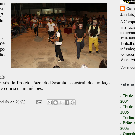
om
Comp
os,
17,
Janduís,
do,
A Compa
fins lucr
reconhec
la
atua nas
de
Trabalh
upo
refunda
ito
foi reco
Ministér
Ver meu 
uís
través do Projeto Fazendo Escambo, construindo um laço
Prêmios,
e e com seus munícipes.
- Título
2004
nduís
às
21:22
- Título
2005
- Troféu
- Prêmi
2006
- Quarti