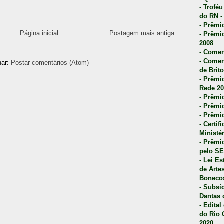
- Trofé
do RN -
- Prêmi
Página inicial
Postagem mais antiga
- Prêmi
2008
- Comen
- Comen
nar:
Postar comentários (Atom)
de Brito
- Prêmio
Rede 20
- Prêmio
- Prêmi
- Prêmi
- Certi
Ministé
- Prêmi
pelo S
- Lei E
de Arte
Bonecos
- Subsí
Dantas 
- Edita
do Rio 
2020