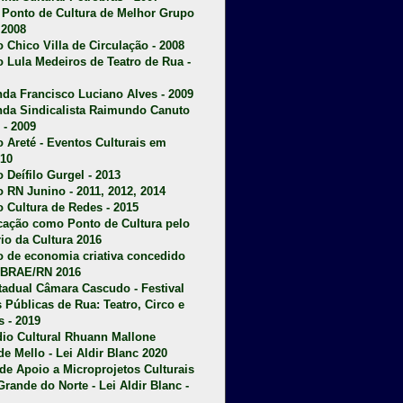
u Ponto de Cultura de Melhor Grupo
 2008
o Chico Villa de Circulação - 2008
o Lula Medeiros de Teatro de Rua -
da Francisco Luciano Alves - 2009
da Sindicalista Raimundo Canuto
 - 2009
 Areté - E
ventos Culturais em
10
 Deífilo Gurgel - 2013
o RN Junino - 2011, 2012, 2014
o Cultura de Redes - 2015
ficação como Ponto de Cultura pelo
rio da Cultura 2016
o de economia criativa concedido
EBRAE/RN 2016
stadual Câmara Cascudo - Festival
s Públicas de Rua: Teatro, Circo e
 - 2019
dio Cultural Rhuann Mallone
de Mello - Lei Aldir Blanc 2020
l de Apoio a Microprojetos Culturais
Grande do Norte - Lei Aldir Blanc -