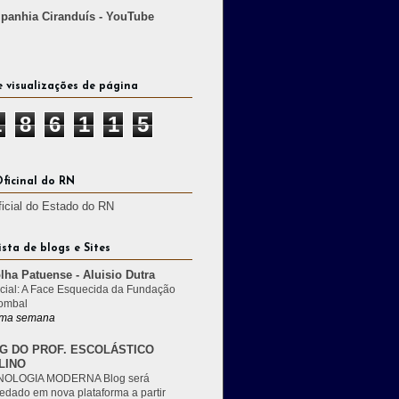
anhia Ciranduís - YouTube
e visualizações de página
1
8
6
1
1
5
Oficinal do RN
ficial do Estado do RN
ista de blogs e Sites
lha Patuense - Aluisio Dutra
cial: A Face Esquecida da Fundação
ombal
ma semana
G DO PROF. ESCOLÁSTICO
LINO
OLOGIA MODERNA Blog será
edado em nova plataforma a partir