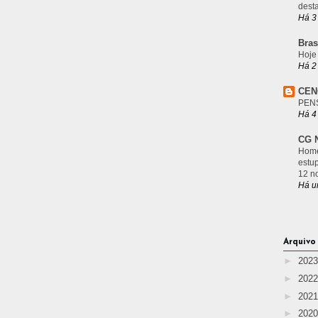
desta
Há 3
Bras
Hoje
Há 2
CEN
PEN
Há 4
CG N
Home
estu
12 n
Há u
Arquivo
►
202
►
202
►
202
►
202