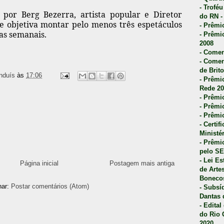
- Trofé
 por Berg Bezerra, artista popular e Diretor
do RN -
 objetiva montar pelo menos três espetáculos
- Prêmi
nas semanais.
- Prêmi
2008
- Comen
- Comen
de Brito
nduís
às
17:06
- Prêmio
Rede 20
- Prêmio
- Prêmi
- Prêmi
- Certi
Ministé
- Prêmi
pelo S
- Lei E
Página inicial
Postagem mais antiga
de Arte
Bonecos
nar:
Postar comentários (Atom)
- Subsí
Dantas 
- Edita
do Rio 
2020