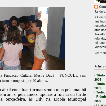
Comp
Janduís,
A Compa
fins lucr
reconhec
atua nas
Trabalh
refunda
foi reco
Ministér
Ver meu 
Prêmios,
s da Fundação Cultural Mestre Dadá – FUNCULT, vem
- Título
2004
a turma composta por 20 alunos.
- Título
2005
 em abril com duas turmas sendo uma pela manhã
- Troféu
sistiram e permanece apenas a turma da tarde
- Prêmi
a terça-feira, às 14h, na Escola Municipal
2006
- Quarti