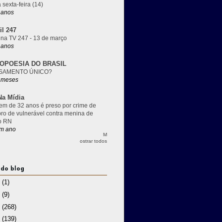
 sexta-feira (14)
 anos
il 247
 na TV 247 - 13 de março
 anos
OPOESIA DO BRASIL
SAMENTO ÚNICO?
 meses
a Mídia
m de 32 anos é preso por crime de
pro de vulnerável contra menina de
o RN
m ano
M
ostrar todos
 do blog
3
(1)
2
(9)
1
(268)
0
(139)