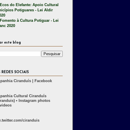
 Ecos do Elefante: Apoio Cultural
icípios Potiguares - Lei Aldir
020
 Fomento à Cultura Potiguar - Lei
lanc 2020
ar este blog
 REDES SOCIAIS
anhia Ciranduís | Facebook
anhia Cultural Ciranduís
randuis) • Instagram photos
videos
twitter.com/ciranduis