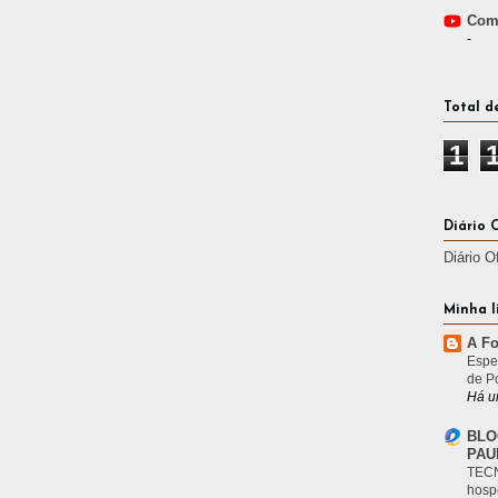
Comp
-
Total d
1
Diário 
Diário O
Minha l
A Fo
Espe
de P
Há u
BLO
PAU
TECN
hosp