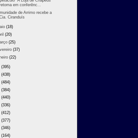
petáculo “A Loja de Chapéus”
retoma em conferênc...
munidade de Arrimo recebe a
Cia. Ciranduís
aio
(18)
ril
(20)
arço
(25)
vereiro
(37)
neiro
(22)
7
(395)
6
(438)
5
(484)
4
(384)
3
(440)
2
(336)
1
(412)
0
(377)
9
(346)
8
(164)