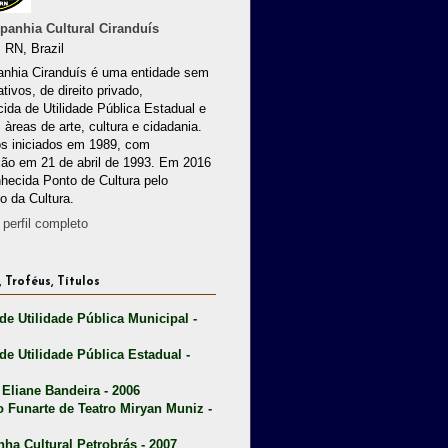
anhia Cultural Ciranduís
 RN, Brazil
nhia Ciranduís é uma entidade sem
ativos, de direito privado,
ida de Utilidade Pública Estadual e
 àreas de arte, cultura e cidadania.
os iniciados em 1989, com
ção em 21 de abril de 1993. Em 2016
nhecida Ponto de Cultura pelo
io da Cultura.
perfil completo
 Troféus, Títulos
 de Utilidade Pública Municipal -
 de Utilidade Pública Estadual -
 Eliane Bandeira - 2006
o Funarte de Teatro Miryan Muniz -
nha Cultural Petrobrás - 2007