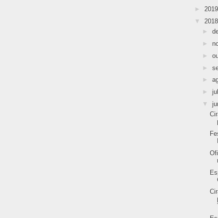
►
201
▼
201
►
d
►
n
►
o
►
s
►
a
►
ju
▼
j
Ci
Fe
Of
Es
Ci