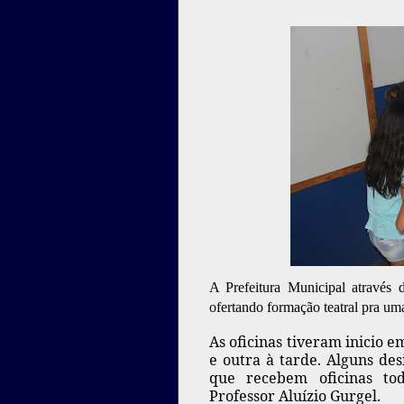
A Prefeitura Municipal atravé
ofertando formação teatral pra um
As oficinas tiveram inicio
e outra à tarde. Alguns de
que recebem oficinas tod
Professor Aluízio Gurgel.