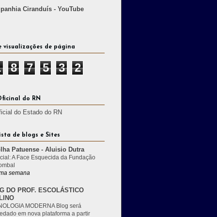
anhia Ciranduís - YouTube
e visualizações de página
1
8
7
5
3
2
Oficinal do RN
ficial do Estado do RN
ista de blogs e Sites
lha Patuense - Aluisio Dutra
cial: A Face Esquecida da Fundação
ombal
ma semana
G DO PROF. ESCOLÁSTICO
LINO
OLOGIA MODERNA Blog será
edado em nova plataforma a partir