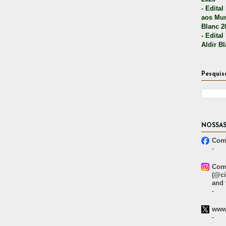
- Edital
aos Mun
Blanc 2
- Edital
Aldir B
Pesquis
NOSSAS
Comp
-
Comp
(@ci
and 
-
www.
-