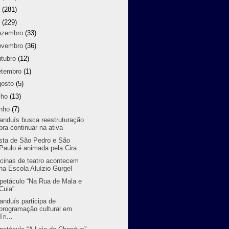
9
(281)
8
(229)
ezembro
(33)
ovembro
(36)
utubro
(12)
etembro
(1)
gosto
(5)
lho
(13)
unho
(7)
randuís busca reestruturação
pra continuar na ativa
sta de São Pedro e São
Paulo é animada pela Cira...
icinas de teatro acontecem
na Escola Aluízio Gurgel
petáculo “Na Rua de Mala e
Cuia”.
randuís participa de
programação cultural em
Tri...