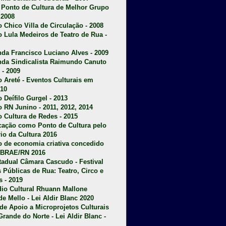
u Ponto de Cultura de Melhor Grupo
 2008
o Chico Villa de Circulação - 2008
o Lula Medeiros de Teatro de Rua -
da Francisco Luciano Alves - 2009
da Sindicalista Raimundo Canuto
 - 2009
 Areté - E
ventos Culturais em
10
 Deífilo Gurgel - 2013
o RN Junino - 2011, 2012, 2014
o Cultura de Redes - 2015
ficação como Ponto de Cultura pelo
rio da Cultura 2016
o de economia criativa concedido
EBRAE/RN 2016
stadual Câmara Cascudo - Festival
s Públicas de Rua: Teatro, Circo e
 - 2019
dio Cultural Rhuann Mallone
de Mello - Lei Aldir Blanc 2020
l de Apoio a Microprojetos Culturais
Grande do Norte - Lei Aldir Blanc -