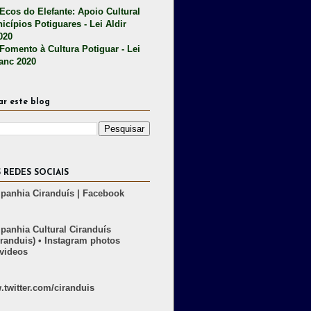
 Ecos do Elefante: Apoio Cultural
icípios Potiguares - Lei Aldir
020
 Fomento à Cultura Potiguar - Lei
lanc 2020
ar este blog
 REDES SOCIAIS
anhia Ciranduís | Facebook
anhia Cultural Ciranduís
randuis) • Instagram photos
videos
twitter.com/ciranduis