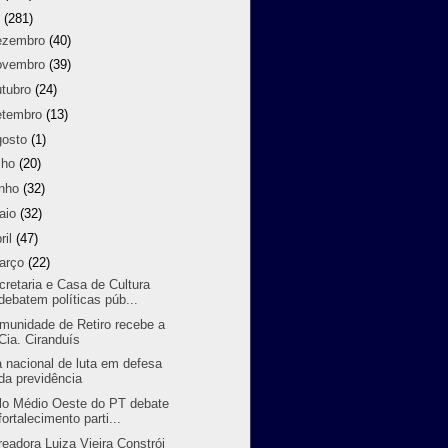
9
(281)
ezembro
(40)
ovembro
(39)
utubro
(24)
etembro
(13)
gosto
(1)
lho
(20)
unho
(32)
aio
(32)
ril
(47)
arço
(22)
cretaria e Casa de Cultura
debatem políticas púb...
munidade de Retiro recebe a
Cia. Ciranduís
a nacional de luta em defesa
da previdência
lo Médio Oeste do PT debate
fortalecimento parti...
readora Luiza Vieira Constrói