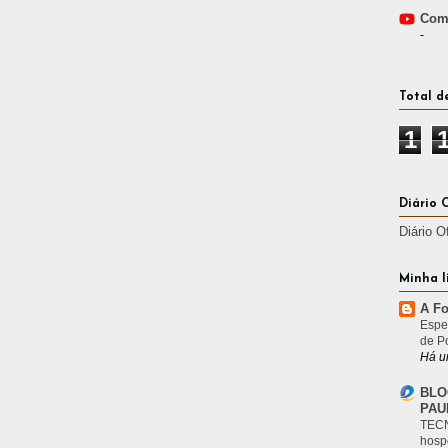
Comp
-
Total d
1
Diário 
Diário O
Minha l
A Fo
Espe
de P
Há u
BLO
PAU
TECN
hosp