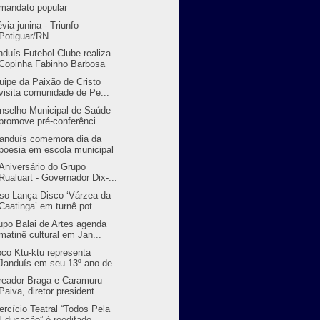
mandato popular
évia junina - Triunfo
Potiguar/RN
nduís Futebol Clube realiza
Copinha Fabinho Barbosa
uipe da Paixão de Cristo
visita comunidade de Pe...
nselho Municipal de Saúde
promove pré-conferênci...
randuís comemora dia da
poesia em escola municipal
 Aniversário do Grupo
Rualuart - Governador Dix-...
so Lança Disco ‘Várzea da
Caatinga’ em turnê pot...
upo Balai de Artes agenda
matinê cultural em Jan...
oco Ktu-ktu representa
Janduís em seu 13º ano de...
reador Braga e Caramuru
Paiva, diretor president...
ercício Teatral “Todos Pela
Educação” é reeditado