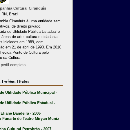
anhia Cultural Ciranduís
 RN, Brazil
nhia Ciranduís é uma entidade sem
ativos, de direito privado,
ida de Utilidade Pública Estadual e
 àreas de arte, cultura e cidadania.
os iniciados em 1989, com
ção em 21 de abril de 1993. Em 2016
nhecida Ponto de Cultura pelo
io da Cultura.
perfil completo
 Troféus, Títulos
 de Utilidade Pública Municipal -
 de Utilidade Pública Estadual -
 Eliane Bandeira - 2006
o Funarte de Teatro Miryan Muniz -
nha Cultural Petrobrás - 2007