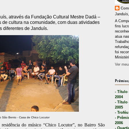
Comp
Janduís,
duís, através da Fundação Cultural Mestre Dadá –
A Compa
 de cultura na comunidade, com duas atividades
fins lucr
s diferentes de Janduís.
reconhec
atua nas
Trabalh
refunda
foi reco
Ministér
Ver meu 
Prêmios,
- Título
2004
- Título
2005
- Troféu
- Prêmi
ro São Bento - Casa de Chico Locutor
2006
a residência do músico “Chico Locutor”, no Bairro São
- Quarti