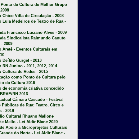
u Ponto de Cultura de Melhor Grupo
 2008
o Chico Villa de Circulação - 2008
o Lula Medeiros de Teatro de Rua -
da Francisco Luciano Alves - 2009
da Sindicalista Raimundo Canuto
 - 2009
 Areté - E
ventos Culturais em
10
 Deífilo Gurgel - 2013
o RN Junino - 2011, 2012, 2014
o Cultura de Redes - 2015
ficação como Ponto de Cultura pelo
rio da Cultura 2016
o de economia criativa concedido
EBRAE/RN 2016
stadual Câmara Cascudo - Festival
s Públicas de Rua: Teatro, Circo e
 - 2019
dio Cultural Rhuann Mallone
de Mello - Lei Aldir Blanc 2020
l de Apoio a Microprojetos Culturais
Grande do Norte - Lei Aldir Blanc -