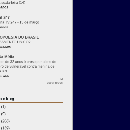
 sexta-feira (14)
 anos
il 247
 na TV 247 - 13 de março
 anos
OPOESIA DO BRASIL
SAMENTO ÚNICO?
 meses
a Mídia
m de 32 anos é preso por crime de
pro de vulnerável contra menina de
o RN
m ano
M
ostrar todos
 do blog
3
(1)
2
(9)
1
(268)
0
(139)