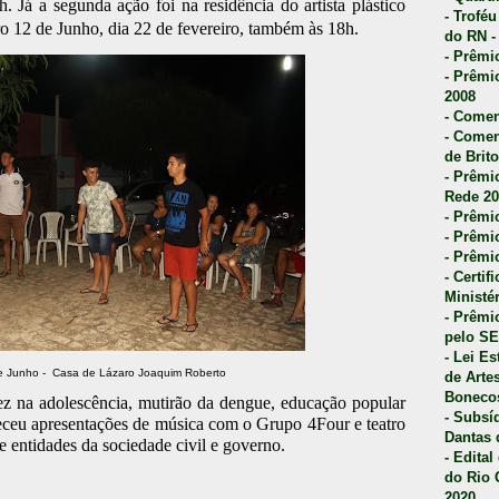
h. Já a segunda ação foi na residência do artista plástico
- Trofé
o 12 de Junho, dia 22 de fevereiro, também às 18h.
do RN -
- Prêmi
- Prêmi
2008
- Comen
- Comen
de Brito
- Prêmio
Rede 20
- Prêmio
- Prêmi
- Prêmi
- Certi
Ministé
- Prêmi
pelo S
- Lei E
de Junho - Casa de Lázaro Joaquim Roberto
de Arte
Bonecos
z na adolescência, mutirão da dengue, educação popular
- Subsí
ceu apresentações de música com o Grupo 4Four e teatro
Dantas 
e entidades da sociedade civil e governo.
- Edita
do Rio 
2020