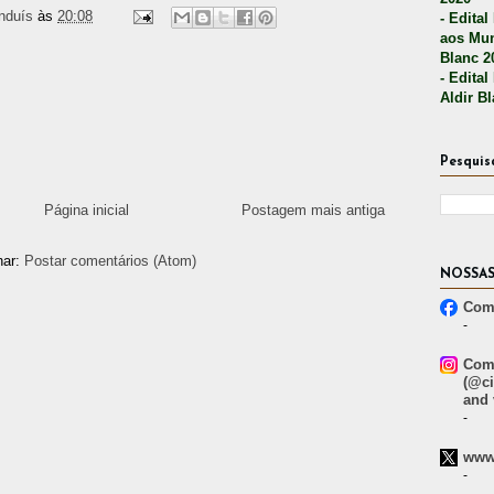
nduís
às
20:08
- Edital
aos Mun
Blanc 2
- Edital
Aldir B
Pesquis
Página inicial
Postagem mais antiga
nar:
Postar comentários (Atom)
NOSSAS
Comp
-
Comp
(@ci
and 
-
www.
-