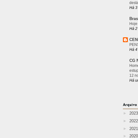
desta
Há 3
Bras
Hoje
Há 2
CEN
PEN
Há 4
CG N
Home
estu
12 n
Há u
Arquivo
►
202
►
202
►
202
►
202