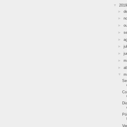
▼
201
►
d
►
n
►
o
►
s
►
a
►
ju
►
j
►
m
►
ab
▼
m
Se
Co
Di
Pó
Ve