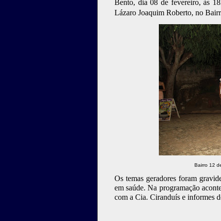
Bento, dia 08 de fevereiro, às 18
Lázaro Joaquim Roberto, no Bairr
Bairro 12 
Os temas geradores foram gravide
em saúde. Na programação aconte
com a Cia. Ciranduís e informes d