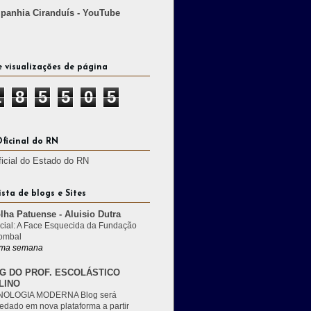
anhia Ciranduís - YouTube
e visualizações de página
1
8
5
5
0
5
Oficinal do RN
ficial do Estado do RN
ista de blogs e Sites
lha Patuense - Aluisio Dutra
cial: A Face Esquecida da Fundação
ombal
ma semana
G DO PROF. ESCOLÁSTICO
LINO
OLOGIA MODERNA Blog será
edado em nova plataforma a partir