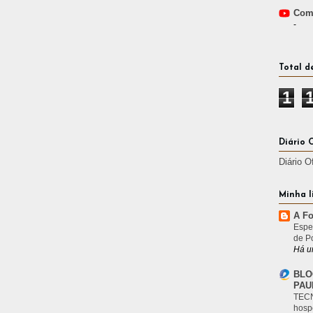
Comp
-
Total d
1
Diário 
Diário O
Minha l
A Fo
Espe
de P
Há u
BLO
PAU
TECN
hosp