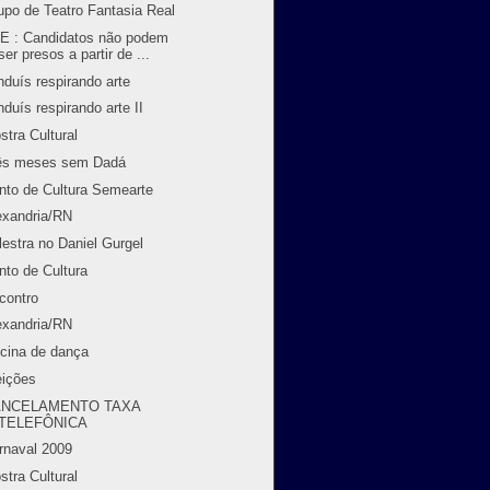
upo de Teatro Fantasia Real
E : Candidatos não podem
ser presos a partir de ...
nduís respirando arte
nduís respirando arte II
stra Cultural
ês meses sem Dadá
nto de Cultura Semearte
exandria/RN
lestra no Daniel Gurgel
nto de Cultura
contro
exandria/RN
icina de dança
eições
ANCELAMENTO TAXA
TELEFÔNICA
rnaval 2009
stra Cultural