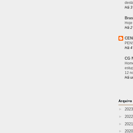
desta
Há 3
Bras
Hoje
Há 2
CEN
PEN
Há 4
CG N
Home
estu
12 n
Há u
Arquivo
►
202
►
202
►
202
►
202