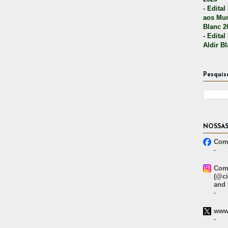
- Edital
aos Mun
Blanc 2
- Edital
Aldir B
Pesquis
NOSSAS
Comp
-
Comp
(@ci
and 
-
www.
-