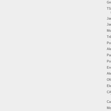
Gr
TS
Ja
Ja
Mo
Tr
Po
Al
Pa
Po
En
Al
Of
El
C
Ca
Mo