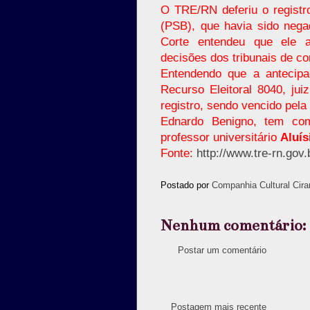
O TRE/RN deferiu o registr
(PSB), que havia sido negad
Corte entendeu que ele ao
decisões dos tribunais de co
Entendendo que a antecipaç
Recurso Eleitoral 8040, ju
registro, sendo
vencido pela
Ednardo Benigno, tem com
professor universitário
Aluís
Fonte:
http://www.tre-rn.gov.
Postado por
Companhia Cultural Cira
Nenhum comentário:
Postar um comentário
Postagem mais recente