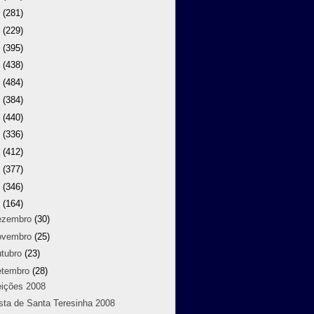
9
(281)
8
(229)
7
(395)
6
(438)
5
(484)
4
(384)
3
(440)
2
(336)
1
(412)
0
(377)
9
(346)
8
(164)
ezembro
(30)
ovembro
(25)
utubro
(23)
etembro
(28)
eições 2008
sta de Santa Teresinha 2008