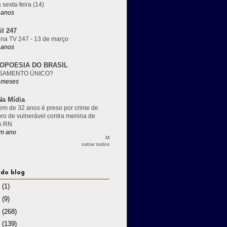
 sexta-feira (14)
 anos
il 247
 na TV 247 - 13 de março
 anos
OPOESIA DO BRASIL
SAMENTO ÚNICO?
 meses
a Mídia
m de 32 anos é preso por crime de
pro de vulnerável contra menina de
o RN
m ano
M
ostrar todos
 do blog
3
(1)
2
(9)
1
(268)
0
(139)