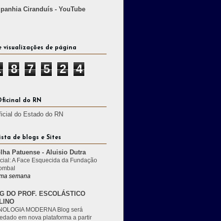
anhia Ciranduís - YouTube
e visualizações de página
1
8
7
5
2
4
Oficinal do RN
ficial do Estado do RN
ista de blogs e Sites
lha Patuense - Aluisio Dutra
cial: A Face Esquecida da Fundação
ombal
ma semana
G DO PROF. ESCOLÁSTICO
LINO
OLOGIA MODERNA Blog será
edado em nova plataforma a partir