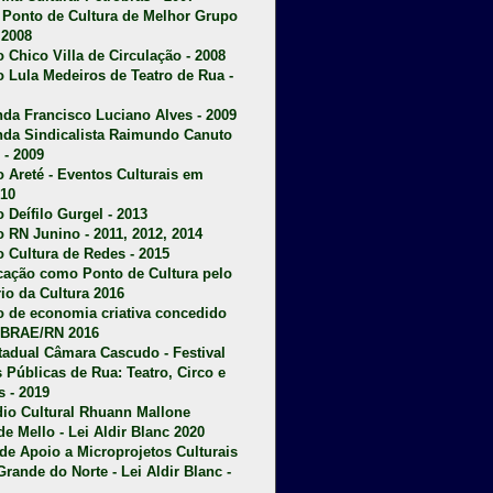
u Ponto de Cultura de Melhor Grupo
 2008
o Chico Villa de Circulação - 2008
o Lula Medeiros de Teatro de Rua -
da Francisco Luciano Alves - 2009
da Sindicalista Raimundo Canuto
 - 2009
 Areté - E
ventos Culturais em
10
 Deífilo Gurgel - 2013
o RN Junino - 2011, 2012, 2014
o Cultura de Redes - 2015
ficação como Ponto de Cultura pelo
rio da Cultura 2016
o de economia criativa concedido
EBRAE/RN 2016
stadual Câmara Cascudo - Festival
s Públicas de Rua: Teatro, Circo e
 - 2019
dio Cultural Rhuann Mallone
de Mello - Lei Aldir Blanc 2020
l de Apoio a Microprojetos Culturais
Grande do Norte - Lei Aldir Blanc -