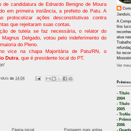
o de candidatura de Ednardo Benigno de Moura
Comp
o em primeira instância, a prefeito de Patu. A
Janduís,
 protocolizar ações desconstitutivas contra
A Compa
ntas que rejeitaram suas contas.
fins lucr
ão de tutela se faz necessária, o relator do
reconhec
atua nas
iz Magnus Delgado, votou pelo indeferimento do
Trabalh
 maioria do Pleno.
refunda
o vice na chapa Majoritária de Patu/RN, o
foi reco
io Dutra
, que é presidente local do PT.
Ministér
br/
Ver meu 
nduís
às
14:04
Prêmios,
- Título
2004
- Título
2005
- Troféu
- Prêmi
2006
Página inicial
Postagem mais antiga
- Quarti