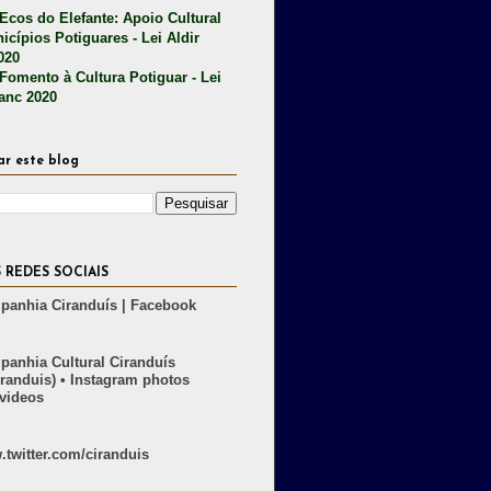
 Ecos do Elefante: Apoio Cultural
icípios Potiguares - Lei Aldir
020
 Fomento à Cultura Potiguar - Lei
lanc 2020
ar este blog
 REDES SOCIAIS
anhia Ciranduís | Facebook
anhia Cultural Ciranduís
randuis) • Instagram photos
videos
twitter.com/ciranduis