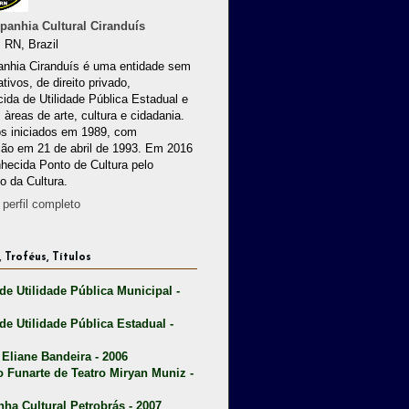
anhia Cultural Ciranduís
 RN, Brazil
nhia Ciranduís é uma entidade sem
ativos, de direito privado,
ida de Utilidade Pública Estadual e
 àreas de arte, cultura e cidadania.
os iniciados em 1989, com
ção em 21 de abril de 1993. Em 2016
nhecida Ponto de Cultura pelo
io da Cultura.
perfil completo
 Troféus, Títulos
 de Utilidade Pública Municipal -
 de Utilidade Pública Estadual -
 Eliane Bandeira - 2006
o Funarte de Teatro Miryan Muniz -
nha Cultural Petrobrás - 2007