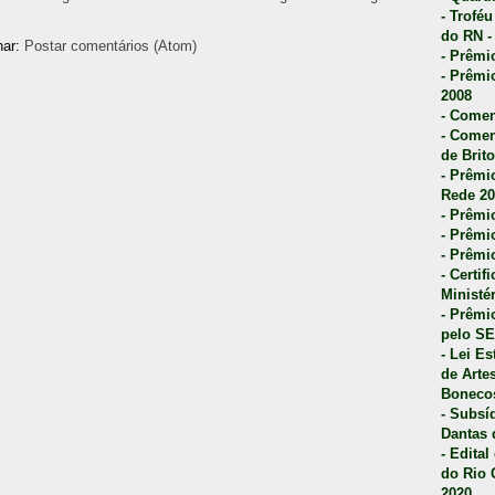
- Trofé
do RN -
nar:
Postar comentários (Atom)
- Prêmi
- Prêmi
2008
- Comen
- Comen
de Brito
- Prêmio
Rede 20
- Prêmio
- Prêmi
- Prêmi
- Certi
Ministé
- Prêmi
pelo S
- Lei E
de Arte
Bonecos
- Subsí
Dantas 
- Edita
do Rio 
2020