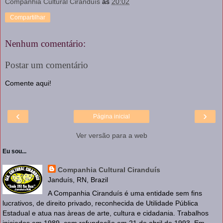
Companhia Cultural Ciranduís
às
20:02
Compartilhar
Nenhum comentário:
Postar um comentário
Comente aqui!
‹
›
Página inicial
Ver versão para a web
Eu sou...
Companhia Cultural Ciranduís
Janduís, RN, Brazil
A Companhia Ciranduís é uma entidade sem fins
lucrativos, de direito privado, reconhecida de Utilidade Pública
Estadual e atua nas àreas de arte, cultura e cidadania. Trabalhos
iniciados em 1989, com refundação em 21 de abril de 1993. Em