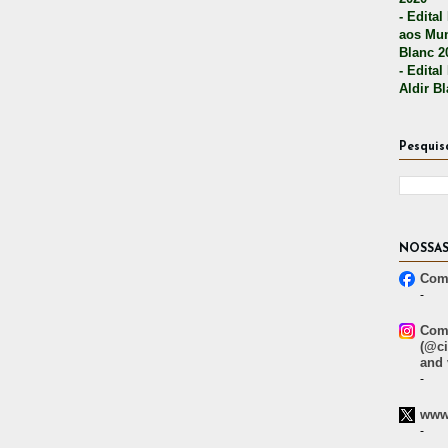
- Edital
aos Mun
Blanc 2
- Edital
Aldir B
Pesquis
NOSSAS
Comp
-
Comp
(@ci
and 
-
www.
-