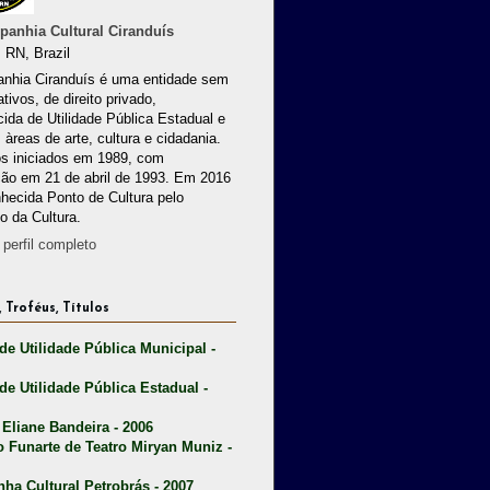
anhia Cultural Ciranduís
 RN, Brazil
nhia Ciranduís é uma entidade sem
ativos, de direito privado,
ida de Utilidade Pública Estadual e
 àreas de arte, cultura e cidadania.
os iniciados em 1989, com
ção em 21 de abril de 1993. Em 2016
nhecida Ponto de Cultura pelo
io da Cultura.
perfil completo
 Troféus, Títulos
 de Utilidade Pública Municipal -
 de Utilidade Pública Estadual -
 Eliane Bandeira - 2006
o Funarte de Teatro Miryan Muniz -
nha Cultural Petrobrás - 2007