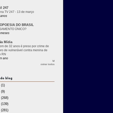
il 247
 na TV 247 - 13 de março
 anos
OPOESIA DO BRASIL
SAMENTO ÚNICO?
 meses
a Mídia
m de 32 anos é preso por crime de
pro de vulnerável contra menina de
o RN
m ano
M
ostrar todos
 do blog
3
(1)
2
(9)
1
(268)
0
(139)
9
(281)