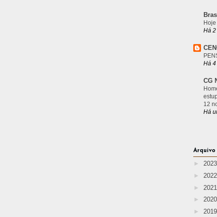
Bras
Hoje
Há 2
CEN
PEN
Há 4
CG N
Home
estu
12 n
Há u
Arquivo
►
202
►
202
►
202
►
202
►
201