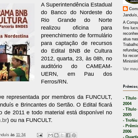
A Superintendência Estadual
Comp
do Banco do Nordeste do
Janduís,
Rio Grande do Norte
A Compa
realizou oficina para
fins lucr
reconhec
preenchimento de formulário
atua nas
para captação de recursos
Trabalh
do Edital BNB de Cultura
refunda
foi reco
2012, quarta, 23, às 08h, no
Ministér
auditório do CAMEAM-
Ver meu 
UERN, em Pau dos
Ferros/RN.
Prêmios,
eve representada por membros da FUNCULT,
- Título
2004
nduís e Brincantes do Sertão. O Edital ficará
- Título
 de 2011 e todo material está disponível no
2005
.br
) ou na FUNCULT.
- Troféu
- Prêmi
2006
nduís
às
11:34
- Quarti