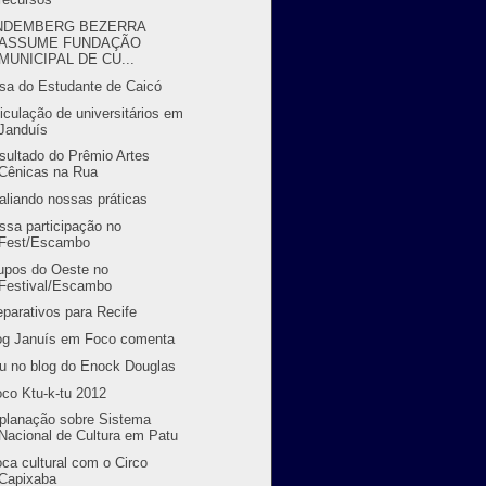
INDEMBERG BEZERRA
ASSUME FUNDAÇÃO
MUNICIPAL DE CU...
sa do Estudante de Caicó
ticulação de universitários em
Janduís
sultado do Prêmio Artes
Cênicas na Rua
aliando nossas práticas
ssa participação no
Fest/Escambo
upos do Oeste no
Festival/Escambo
eparativos para Recife
og Januís em Foco comenta
u no blog do Enock Douglas
oco Ktu-k-tu 2012
planação sobre Sistema
Nacional de Cultura em Patu
oca cultural com o Circo
Capixaba