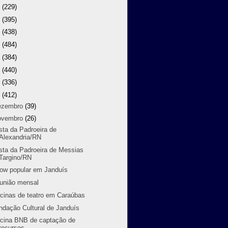
8
(229)
7
(395)
6
(438)
5
(484)
4
(384)
3
(440)
2
(336)
1
(412)
ezembro
(39)
ovembro
(26)
sta da Padroeira de
Alexandria/RN
sta da Padroeira de Messias
Targino/RN
ow popular em Janduís
união mensal
icinas de teatro em Caraúbas
ndação Cultural de Janduís
icina BNB de captação de
recursos