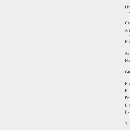
L
Ca
Ar
Re
Av
No
Gr
Pr
Bl
De
Bl
Ex
Tr