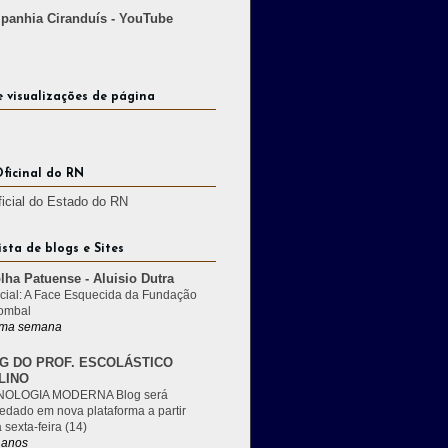
anhia Ciranduís - YouTube
e visualizações de página
Oficinal do RN
ficial do Estado do RN
ista de blogs e Sites
lha Patuense - Aluisio Dutra
cial: A Face Esquecida da Fundação
ombal
ma semana
G DO PROF. ESCOLÁSTICO
LINO
OLOGIA MODERNA Blog será
edado em nova plataforma a partir
 sexta-feira (14)
 anos