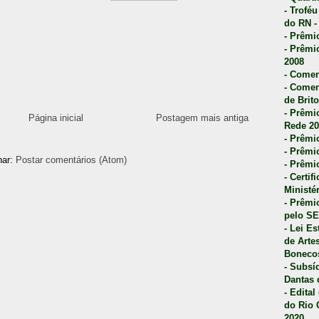
- Trofé
do RN -
- Prêmi
- Prêmi
2008
- Comen
- Comen
de Brito
- Prêmio
Página inicial
Postagem mais antiga
Rede 20
- Prêmio
- Prêmi
nar:
Postar comentários (Atom)
- Prêmi
- Certi
Ministé
- Prêmi
pelo S
- Lei E
de Arte
Bonecos
- Subsí
Dantas 
- Edita
do Rio 
2020