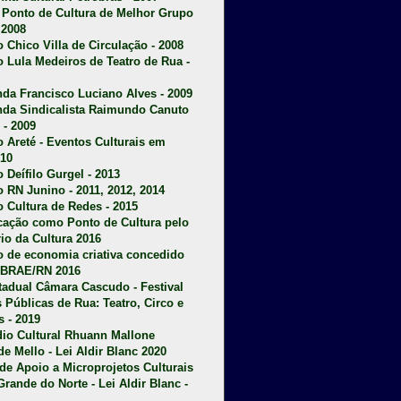
u Ponto de Cultura de Melhor Grupo
 2008
o Chico Villa de Circulação - 2008
o Lula Medeiros de Teatro de Rua -
da Francisco Luciano Alves - 2009
da Sindicalista Raimundo Canuto
 - 2009
 Areté - E
ventos Culturais em
10
 Deífilo Gurgel - 2013
o RN Junino - 2011, 2012, 2014
o Cultura de Redes - 2015
ficação como Ponto de Cultura pelo
rio da Cultura 2016
o de economia criativa concedido
EBRAE/RN 2016
stadual Câmara Cascudo - Festival
s Públicas de Rua: Teatro, Circo e
 - 2019
dio Cultural Rhuann Mallone
de Mello - Lei Aldir Blanc 2020
l de Apoio a Microprojetos Culturais
Grande do Norte - Lei Aldir Blanc -