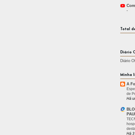
Comp
-
Total d
Diário 
Diário O
Minha l
A Fo
Espe
de P
Há u
BLO
PAU
TECN
hosp
desta
Há 3