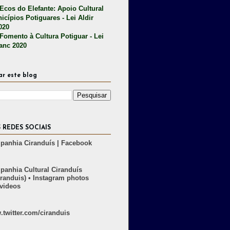
 Ecos do Elefante: Apoio Cultural
icípios Potiguares - Lei Aldir
020
 Fomento à Cultura Potiguar - Lei
lanc 2020
ar este blog
 REDES SOCIAIS
anhia Ciranduís | Facebook
anhia Cultural Ciranduís
randuis) • Instagram photos
videos
twitter.com/ciranduis