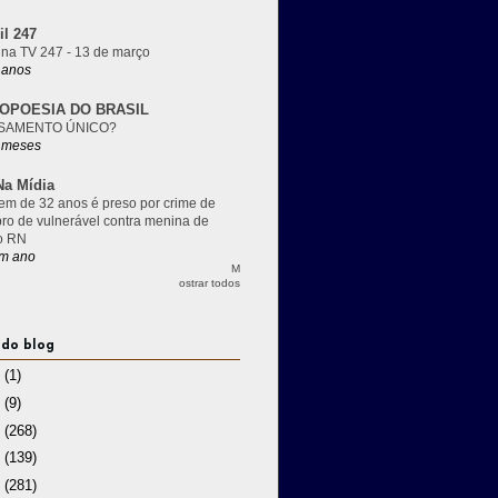
il 247
 na TV 247 - 13 de março
 anos
OPOESIA DO BRASIL
SAMENTO ÚNICO?
 meses
a Mídia
m de 32 anos é preso por crime de
pro de vulnerável contra menina de
o RN
m ano
M
ostrar todos
 do blog
3
(1)
2
(9)
1
(268)
0
(139)
9
(281)