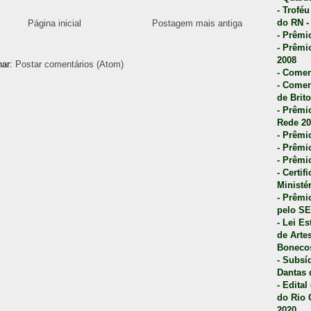
- Trofé
do RN -
Página inicial
Postagem mais antiga
- Prêmi
- Prêmi
2008
nar:
Postar comentários (Atom)
- Comen
- Comen
de Brito
- Prêmio
Rede 20
- Prêmio
- Prêmi
- Prêmi
- Certi
Ministé
- Prêmi
pelo S
- Lei E
de Arte
Bonecos
- Subsí
Dantas 
- Edita
do Rio 
2020