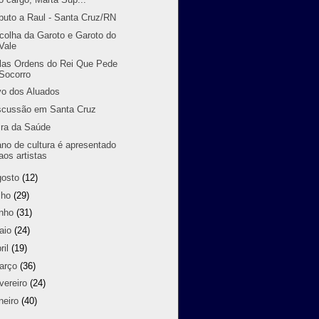
ibuto a Raul - Santa Cruz/RN
colha da Garoto e Garoto do
Vale
las Ordens do Rei Que Pede
Socorro
vo dos Aluados
scussão em Santa Cruz
ira da Saúde
ano de cultura é apresentado
aos artistas
gosto
(12)
lho
(29)
unho
(31)
aio
(24)
ril
(19)
arço
(36)
vereiro
(24)
neiro
(40)