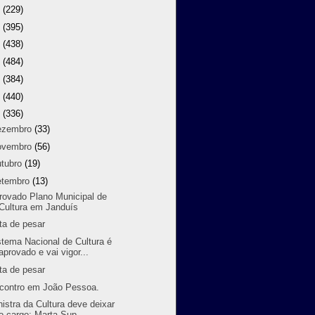
8
(229)
7
(395)
6
(438)
5
(484)
4
(384)
3
(440)
2
(336)
ezembro
(33)
ovembro
(56)
utubro
(19)
etembro
(13)
rovado Plano Municipal de
Cultura em Janduís
ta de pesar
stema Nacional de Cultura é
aprovado e vai vigor...
ta de pesar
contro em João Pessoa.
nistra da Cultura deve deixar
o cargo; Marta Sup...