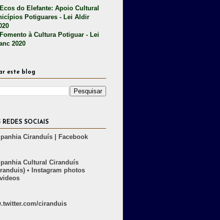
 Ecos do Elefante: Apoio Cultural
icípios Potiguares - Lei Aldir
020
 Fomento à Cultura Potiguar - Lei
lanc 2020
ar este blog
 REDES SOCIAIS
anhia Ciranduís | Facebook
anhia Cultural Ciranduís
randuis) • Instagram photos
videos
twitter.com/ciranduis