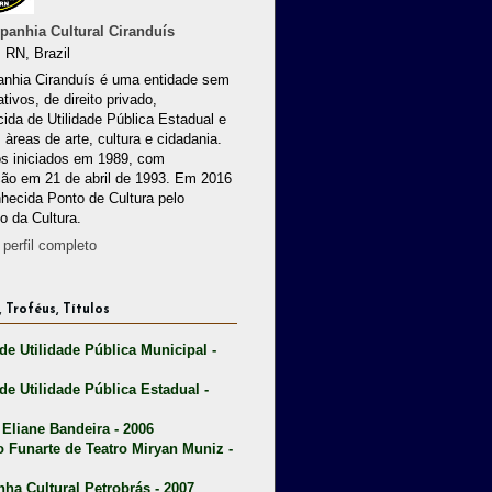
anhia Cultural Ciranduís
 RN, Brazil
nhia Ciranduís é uma entidade sem
ativos, de direito privado,
ida de Utilidade Pública Estadual e
 àreas de arte, cultura e cidadania.
os iniciados em 1989, com
ção em 21 de abril de 1993. Em 2016
nhecida Ponto de Cultura pelo
io da Cultura.
perfil completo
 Troféus, Títulos
 de Utilidade Pública Municipal -
 de Utilidade Pública Estadual -
 Eliane Bandeira - 2006
o Funarte de Teatro Miryan Muniz -
nha Cultural Petrobrás - 2007