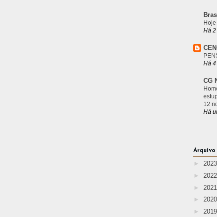
Bras
Hoje
Há 2
CEN
PEN
Há 4
CG N
Home
estu
12 n
Há u
Arquivo
►
202
►
202
►
202
►
202
►
201