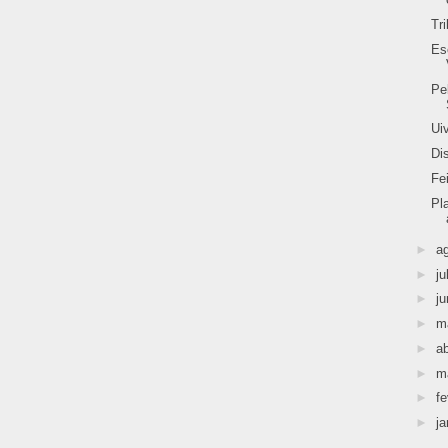
Tr
Es
Pe
Ui
Di
Fe
Pl
►
a
►
ju
►
j
►
m
►
ab
►
m
►
fe
►
ja