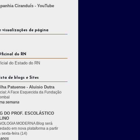
anhia Ciranduís - YouTube
e visualizações de página
Oficinal do RN
ficial do Estado do RN
ista de blogs e Sites
lha Patuense - Aluisio Dutra
cial: A Face Esquecida da Fundação
ombal
ma semana
G DO PROF. ESCOLÁSTICO
LINO
OLOGIA MODERNA Blog será
edado em nova plataforma a partir
 sexta-feira (14)
 anos