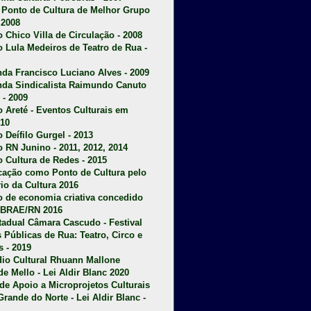
u Ponto de Cultura de Melhor Grupo
 2008
o Chico Villa de Circulação - 2008
o Lula Medeiros de Teatro de Rua -
da Francisco Luciano Alves - 2009
da Sindicalista Raimundo Canuto
 - 2009
 Areté - E
ventos Culturais em
10
 Deífilo Gurgel - 2013
o RN Junino - 2011, 2012, 2014
o Cultura de Redes - 2015
ficação como Ponto de Cultura pelo
rio da Cultura 2016
o de economia criativa concedido
EBRAE/RN 2016
stadual Câmara Cascudo - Festival
s Públicas de Rua: Teatro, Circo e
 - 2019
dio Cultural Rhuann Mallone
de Mello - Lei Aldir Blanc 2020
l de Apoio a Microprojetos Culturais
Grande do Norte - Lei Aldir Blanc -