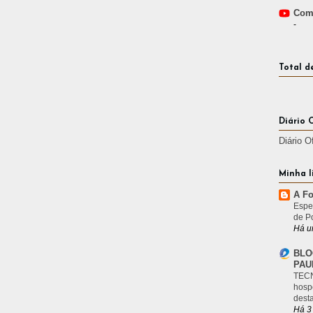
Comp
-
Total d
Diário 
Diário O
Minha l
A Fo
Espe
de P
Há u
BLO
PAU
TECN
hosp
desta
Há 3