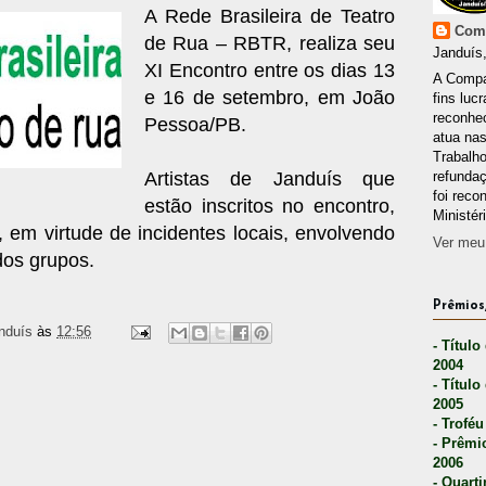
A Rede Brasileira de Teatro
Comp
de Rua – RBTR, realiza seu
Janduís,
XI Encontro entre os dias 13
A Compa
e 16 de setembro, em João
fins lucr
reconhec
Pessoa/PB.
atua nas
Trabalh
Artistas de Janduís que
refunda
foi reco
estão inscritos no encontro,
Ministér
, em virtude de incidentes locais, envolvendo
Ver meu 
dos grupos.
Prêmios,
nduís
às
12:56
- Título
2004
- Título
2005
- Troféu
- Prêmi
2006
- Quarti