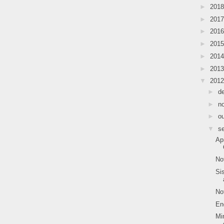
►
201
►
201
►
201
►
201
►
201
►
201
▼
201
►
d
►
n
►
o
▼
s
Ap
No
Si
No
En
Mi