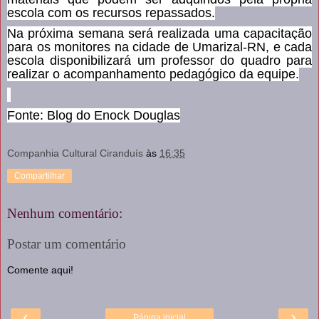
escola com os recursos repassados.
Na próxima semana será realizada uma capacitação
para os monitores na cidade de Umarizal-RN, e cada
escola disponibilizará um professor do quadro para
realizar o acompanhamento pedagógico da equipe.
Fonte: Blog do E
nock Douglas
Companhia Cultural Ciranduís
às
16:35
Compartilhar
Nenhum comentário:
Postar um comentário
Comente aqui!
‹
›
Página inicial