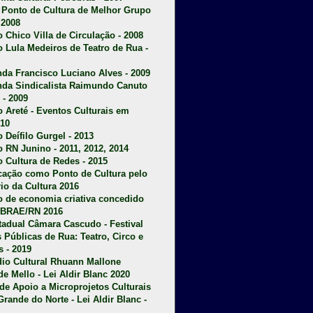
u Ponto de Cultura de Melhor Grupo
 2008
o Chico Villa de Circulação - 2008
o Lula Medeiros de Teatro de Rua -
da Francisco Luciano Alves - 2009
da Sindicalista Raimundo Canuto
 - 2009
 Areté - E
ventos Culturais em
10
 Deífilo Gurgel - 2013
o RN Junino - 2011, 2012, 2014
o Cultura de Redes - 2015
ficação como Ponto de Cultura pelo
rio da Cultura 2016
o de economia criativa concedido
EBRAE/RN 2016
stadual Câmara Cascudo - Festival
s Públicas de Rua: Teatro, Circo e
 - 2019
dio Cultural Rhuann Mallone
de Mello - Lei Aldir Blanc 2020
l de Apoio a Microprojetos Culturais
Grande do Norte - Lei Aldir Blanc -