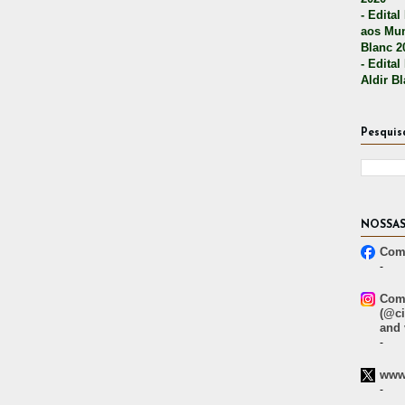
- Edital
aos Mun
Blanc 2
- Edital
Aldir B
Pesquis
NOSSAS
Comp
-
Comp
(@ci
and 
-
www.
-