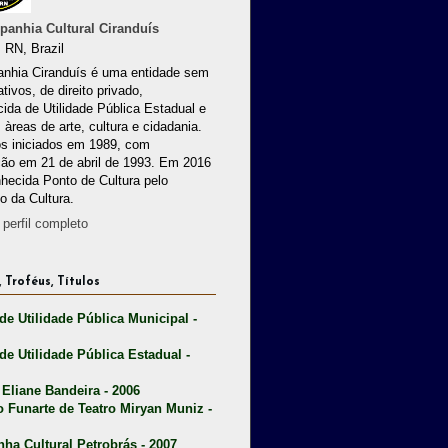
anhia Cultural Ciranduís
 RN, Brazil
nhia Ciranduís é uma entidade sem
ativos, de direito privado,
ida de Utilidade Pública Estadual e
 àreas de arte, cultura e cidadania.
os iniciados em 1989, com
ção em 21 de abril de 1993. Em 2016
nhecida Ponto de Cultura pelo
io da Cultura.
perfil completo
 Troféus, Títulos
 de Utilidade Pública Municipal -
 de Utilidade Pública Estadual -
 Eliane Bandeira - 2006
o Funarte de Teatro Miryan Muniz -
nha Cultural Petrobrás - 2007