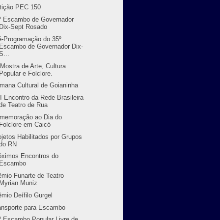
tição PEC 150
º Escambo de Governador
Dix-Sept Rosado
é-Programação do 35º
Escambo de Governador Dix-
S...
 Mostra de Arte, Cultura
Popular e Folclore.
mana Cultural de Goianinha
II Encontro da Rede Brasileira
de Teatro de Rua
memoração ao Dia do
Folclore em Caicó
ojetos Habilitados por Grupos
do RN
óximos Encontros do
Escambo
êmio Funarte de Teatro
Myrian Muniz
êmio Deífilo Gurgel
ansporte para Escambo
º Escambo Popular Livre de