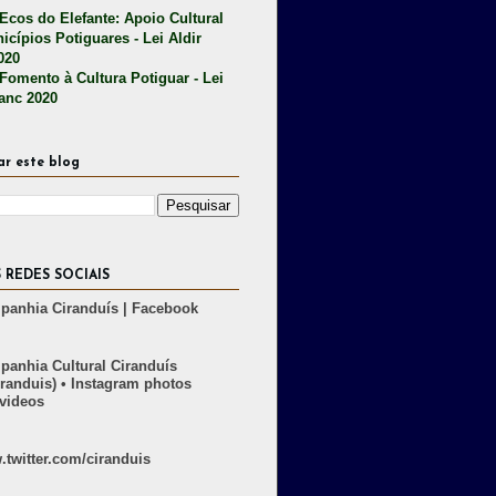
 Ecos do Elefante: Apoio Cultural
icípios Potiguares - Lei Aldir
020
 Fomento à Cultura Potiguar - Lei
lanc 2020
ar este blog
 REDES SOCIAIS
anhia Ciranduís | Facebook
anhia Cultural Ciranduís
randuis) • Instagram photos
videos
twitter.com/ciranduis