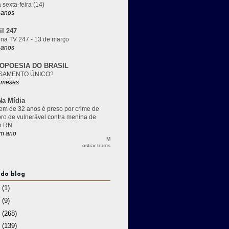
 sexta-feira (14)
 anos
il 247
 na TV 247 - 13 de março
 anos
OPOESIA DO BRASIL
SAMENTO ÚNICO?
 meses
a Mídia
m de 32 anos é preso por crime de
pro de vulnerável contra menina de
o RN
m ano
M
ostrar todos
 do blog
3
(1)
2
(9)
1
(268)
0
(139)