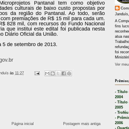
Microprojetos Pantanal tem como objetivo
idades culturais de baixo custo propostas por
Comp
rupos da região do Pantanal. Ao todo, serão
Janduís,
, com premiações de R$ 15 mil para cada um.
A Compa
 R$ 828 mil, com recursos do Fundo Nacional
fins lucr
a que institui este edital foi publicada nesta
reconhec
no Diário Oficial da União.
atua nas
Trabalh
ia 5 de setembro de 2013.
refunda
foi reco
Ministér
gov.br
Ver meu 
nduís
às
11:27
Prêmios,
- Título
2004
- Título
2005
- Troféu
- Prêmi
2006
Página inicial
Postagem mais antiga
- Quarti