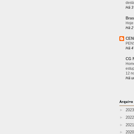
desta
Há 3
Bras
Hoje
Há 2
CEN
PEN
Há 4
CG N
Home
estu
12 n
Há u
Arquivo
►
202
►
202
►
202
►
202