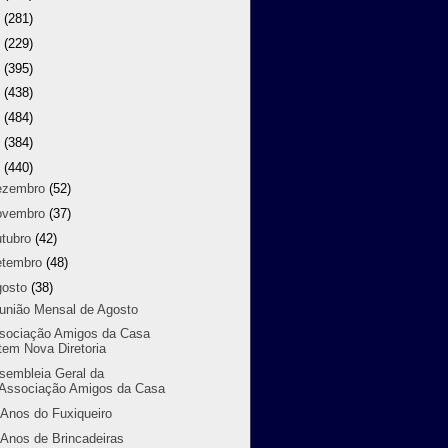
9
(281)
8
(229)
7
(395)
6
(438)
5
(484)
4
(384)
3
(440)
ezembro
(52)
ovembro
(37)
utubro
(42)
etembro
(48)
gosto
(38)
união Mensal de Agosto
sociação Amigos da Casa
tem Nova Diretoria
sembleia Geral da
Associação Amigos da Casa
 Anos do Fuxiqueiro
 Anos de Brincadeiras