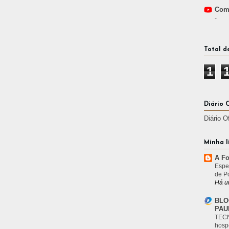
Comp
-
Total d
1
Diário 
Diário O
Minha l
A Fo
Espe
de P
Há u
BLO
PAU
TECN
hosp