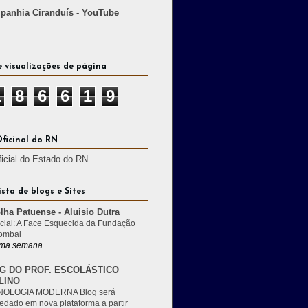
anhia Ciranduís - YouTube
e visualizações de página
1
8
6
6
1
9
Oficinal do RN
ficial do Estado do RN
ista de blogs e Sites
lha Patuense - Aluisio Dutra
cial: A Face Esquecida da Fundação
ombal
ma semana
G DO PROF. ESCOLÁSTICO
LINO
OLOGIA MODERNA Blog será
edado em nova plataforma a partir