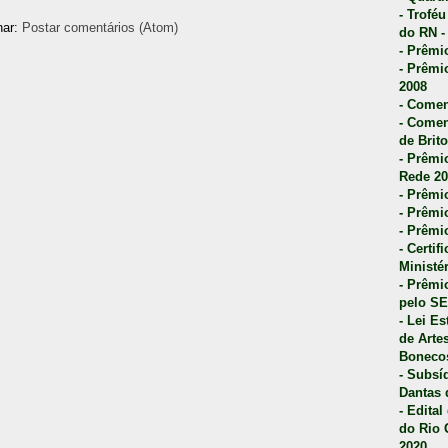
- Trofé
nar:
Postar comentários (Atom)
do RN -
- Prêmi
- Prêmi
2008
- Comen
- Comen
de Brito
- Prêmio
Rede 20
- Prêmio
- Prêmi
- Prêmi
- Certi
Ministé
- Prêmi
pelo S
- Lei E
de Arte
Bonecos
- Subsí
Dantas 
- Edita
do Rio 
2020