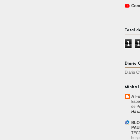
Comp
-
Total d
1
Diário 
Diário O
Minha l
A Fo
Espe
de P
Há u
BLO
PAU
TECN
hosp