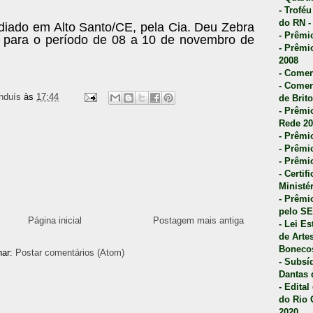
- Trofé
do RN -
diado em Alto Santo/CE, pela Cia. Deu Zebra
- Prêmi
to para o período de 08 a 10 de novembro de
- Prêmi
2008
- Comen
- Comen
nduís
às
17:44
de Brito
- Prêmio
Rede 20
- Prêmio
- Prêmi
- Prêmi
- Certi
Ministé
- Prêmi
pelo S
Página inicial
Postagem mais antiga
- Lei E
de Arte
Bonecos
nar:
Postar comentários (Atom)
- Subsí
Dantas 
- Edita
do Rio 
2020