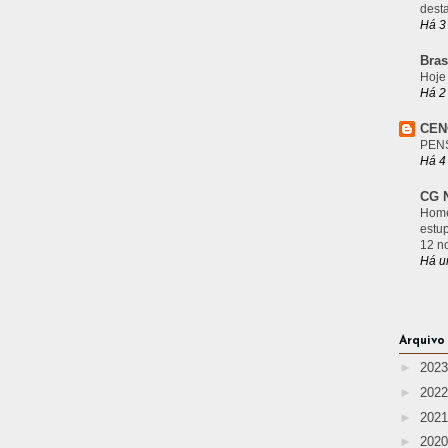
desta
Há 3
Bras
Hoje
Há 2
CEN
PEN
Há 4
CG N
Home
estu
12 n
Há u
Arquivo
►
202
►
202
►
202
►
202