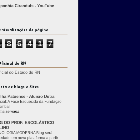
anhia Ciranduís - YouTube
e visualizações de página
1
8
6
4
1
7
Oficinal do RN
ficial do Estado do RN
ista de blogs e Sites
lha Patuense - Aluisio Dutra
cial: A Face Esquecida da Fundação
ombal
ma semana
G DO PROF. ESCOLÁSTICO
LINO
OLOGIA MODERNA Blog será
edado em nova plataforma a partir