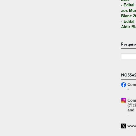
- Edital
aos Mun
Blanc 2
- Edital
Aldir B
Pesquis
NOSSAS
Comp
-
Comp
(@ci
and 
-
www.
-