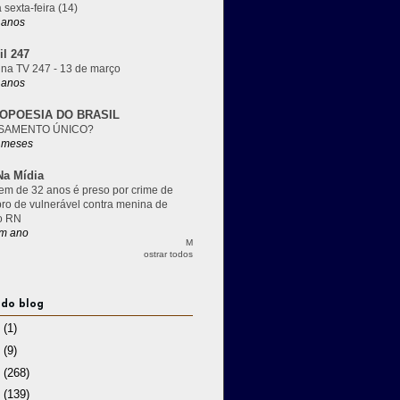
 sexta-feira (14)
 anos
il 247
 na TV 247 - 13 de março
 anos
OPOESIA DO BRASIL
SAMENTO ÚNICO?
 meses
a Mídia
m de 32 anos é preso por crime de
pro de vulnerável contra menina de
o RN
m ano
M
ostrar todos
 do blog
3
(1)
2
(9)
1
(268)
0
(139)