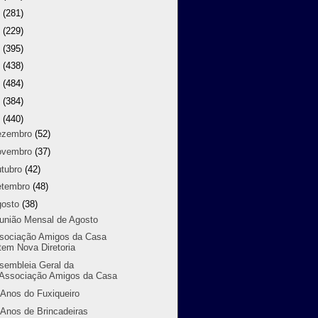
9
(281)
8
(229)
7
(395)
6
(438)
5
(484)
4
(384)
3
(440)
ezembro
(52)
ovembro
(37)
utubro
(42)
etembro
(48)
gosto
(38)
união Mensal de Agosto
sociação Amigos da Casa
tem Nova Diretoria
sembleia Geral da
Associação Amigos da Casa
 Anos do Fuxiqueiro
 Anos de Brincadeiras