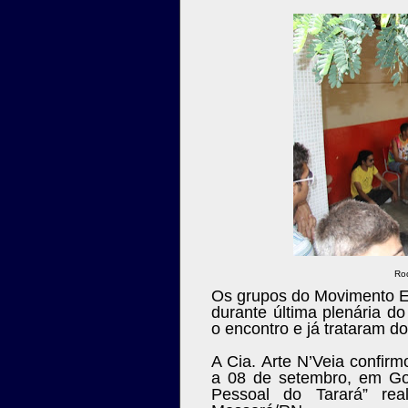
Rod
Os grupos do Movimento E
durante última plenária 
o encontro e já trataram d
A Cia. Arte N’Veia confir
a 08 de setembro, em Go
Pessoal do Tarará” re