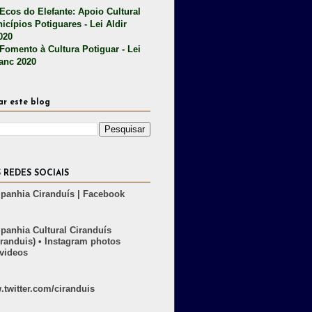
 Ecos do Elefante: Apoio Cultural
icípios Potiguares - Lei Aldir
020
 Fomento à Cultura Potiguar - Lei
lanc 2020
ar este blog
 REDES SOCIAIS
anhia Ciranduís | Facebook
anhia Cultural Ciranduís
randuis) • Instagram photos
videos
twitter.com/ciranduis