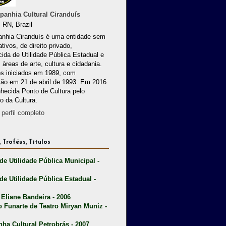
anhia Cultural Ciranduís
 RN, Brazil
nhia Ciranduís é uma entidade sem
ativos, de direito privado,
ida de Utilidade Pública Estadual e
 àreas de arte, cultura e cidadania.
os iniciados em 1989, com
ção em 21 de abril de 1993. Em 2016
nhecida Ponto de Cultura pelo
io da Cultura.
perfil completo
 Troféus, Títulos
 de Utilidade Pública Municipal -
 de Utilidade Pública Estadual -
 Eliane Bandeira - 2006
o Funarte de Teatro Miryan Muniz -
nha Cultural Petrobrás - 2007