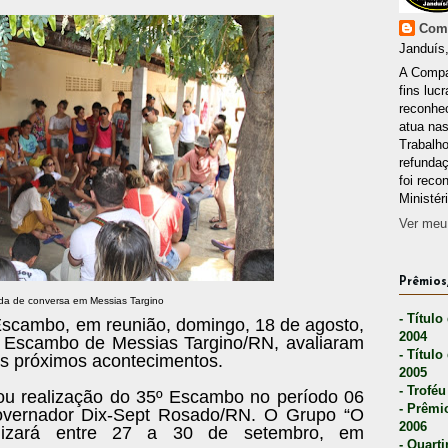
Comp
Janduís,
A Compa
fins lucr
reconhec
atua nas
Trabalh
refunda
foi reco
Ministér
Ver meu 
Prêmios,
a de conversa em Messias Targino
- Título
scambo, em reunião, domingo, 18 de agosto,
2004
do Escambo de Messias Targino/RN, avaliaram
- Título
os próximos acontecimentos.
2005
- Troféu
mou realização do 35º Escambo no período 06
- Prêmi
vernador Dix-Sept Rosado/RN. O Grupo “O
2006
alizará entre 27 a 30 de setembro, em
- Quarti