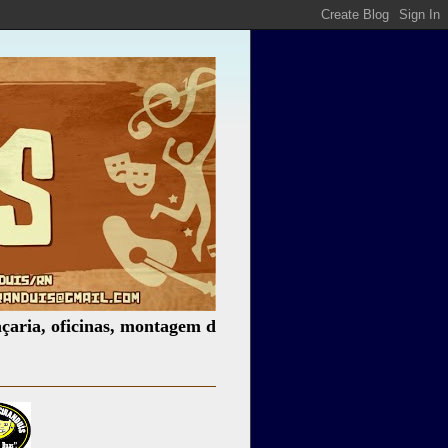
ficinas, montagem de espetáculos, assessoria cultural, pale