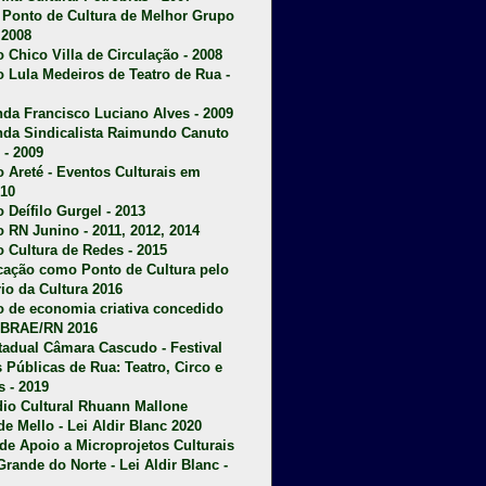
u Ponto de Cultura de Melhor Grupo
 2008
o Chico Villa de Circulação - 2008
o Lula Medeiros de Teatro de Rua -
da Francisco Luciano Alves - 2009
da Sindicalista Raimundo Canuto
 - 2009
 Areté - E
ventos Culturais em
10
 Deífilo Gurgel - 2013
o RN Junino - 2011, 2012, 2014
o Cultura de Redes - 2015
ficação como Ponto de Cultura pelo
rio da Cultura 2016
o de economia criativa concedido
EBRAE/RN 2016
stadual Câmara Cascudo - Festival
s Públicas de Rua: Teatro, Circo e
 - 2019
dio Cultural Rhuann Mallone
de Mello - Lei Aldir Blanc 2020
l de Apoio a Microprojetos Culturais
Grande do Norte - Lei Aldir Blanc -