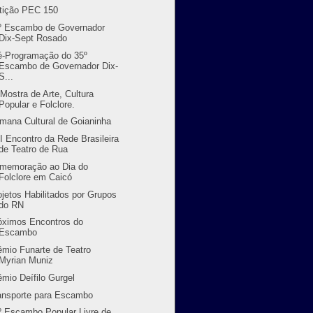
tição PEC 150
º Escambo de Governador
Dix-Sept Rosado
é-Programação do 35º
Escambo de Governador Dix-
S...
 Mostra de Arte, Cultura
Popular e Folclore.
mana Cultural de Goianinha
II Encontro da Rede Brasileira
de Teatro de Rua
memoração ao Dia do
Folclore em Caicó
ojetos Habilitados por Grupos
do RN
óximos Encontros do
Escambo
êmio Funarte de Teatro
Myrian Muniz
êmio Deífilo Gurgel
ansporte para Escambo
º Escambo Popular Livre de