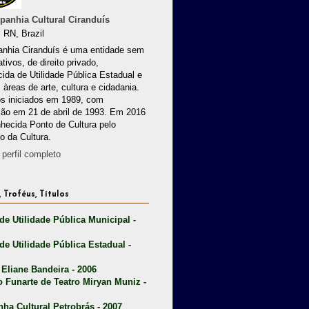
anhia Cultural Ciranduís
 RN, Brazil
nhia Ciranduís é uma entidade sem
ativos, de direito privado,
ida de Utilidade Pública Estadual e
 àreas de arte, cultura e cidadania.
os iniciados em 1989, com
ção em 21 de abril de 1993. Em 2016
nhecida Ponto de Cultura pelo
io da Cultura.
perfil completo
 Troféus, Títulos
 de Utilidade Pública Municipal -
 de Utilidade Pública Estadual -
 Eliane Bandeira - 2006
o Funarte de Teatro Miryan Muniz -
nha Cultural Petrobrás - 2007