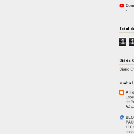
Comp
-
Total d
1
Diário 
Diário O
Minha l
A Fo
Espe
de P
Há u
BLO
PAU
TECN
hosp