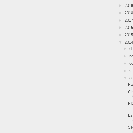
►
201
►
201
►
201
►
201
►
201
▼
201
►
d
►
n
►
o
►
s
▼
a
Pa
Ci
PD
Es
Se