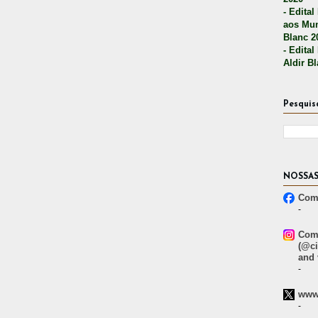
- Edital
aos Mun
Blanc 2
- Edital
Aldir B
Pesquis
NOSSAS
Comp
-
Comp
(@ci
and 
-
www.
-