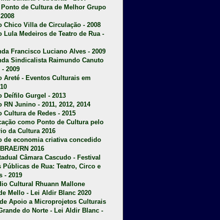
u Ponto de Cultura de Melhor Grupo
 2008
o Chico Villa de Circulação - 2008
o Lula Medeiros de Teatro de Rua -
da Francisco Luciano Alves - 2009
da Sindicalista Raimundo Canuto
 - 2009
 Areté - E
ventos Culturais em
10
 Deífilo Gurgel - 2013
o RN Junino - 2011, 2012, 2014
o Cultura de Redes - 2015
ficação como Ponto de Cultura pelo
rio da Cultura 2016
o de economia criativa concedido
EBRAE/RN 2016
stadual Câmara Cascudo - Festival
s Públicas de Rua: Teatro, Circo e
 - 2019
dio Cultural Rhuann Mallone
de Mello - Lei Aldir Blanc 2020
l de Apoio a Microprojetos Culturais
Grande do Norte - Lei Aldir Blanc -