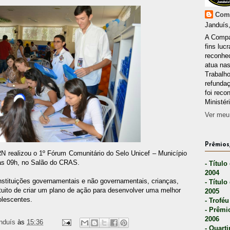
Comp
Janduís,
A Compa
fins lucr
reconhec
atua nas
Trabalh
refunda
foi reco
Ministér
Ver meu 
Prêmios,
N realizou o 1º Fórum Comunitário do Selo Unicef – Município
 às 09h, no Salão do CRAS.
- Título
2004
stituições governamentais e não governamentais, crianças,
- Título
tuito de criar um plano de ação para desenvolver uma melhor
2005
olescentes.
- Troféu
- Prêmi
2006
nduís
às
15:36
- Quarti