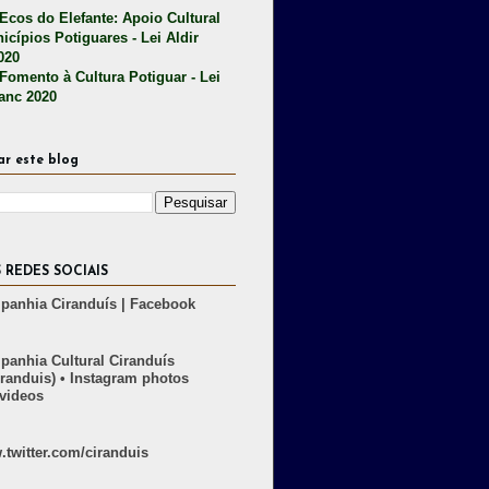
 Ecos do Elefante: Apoio Cultural
icípios Potiguares - Lei Aldir
020
 Fomento à Cultura Potiguar - Lei
lanc 2020
ar este blog
 REDES SOCIAIS
anhia Ciranduís | Facebook
anhia Cultural Ciranduís
randuis) • Instagram photos
videos
twitter.com/ciranduis