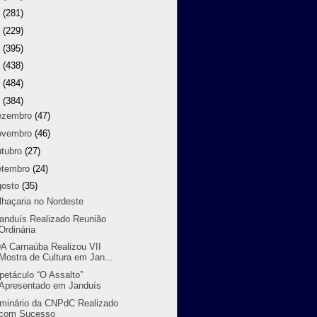
9
(281)
8
(229)
7
(395)
6
(438)
5
(484)
4
(384)
ezembro
(47)
ovembro
(46)
utubro
(27)
etembro
(24)
gosto
(35)
lhaçaria no Nordeste
randuís Realizado Reunião
Ordinária
A Carnaúba Realizou VII
Mostra de Cultura em Jan...
petáculo “O Assalto”
Apresentado em Janduís
minário da CNPdC Realizado
com Sucesso