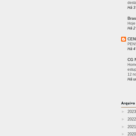
desta
Há 3
Bras
Hoje
Há 2
CEN
PEN
Há 4
CG N
Home
estu
12 n
Há u
Arquivo
►
202
►
202
►
202
►
202