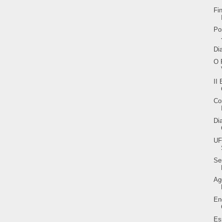
Fi
Po
Di
O 
II
Co
Di
UF
Se
Ag
En
Es