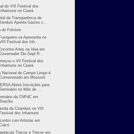
nal do VIII Festival dos
Inhamuns no Ceará
rtal da Transparência de
Janduís Aponta Gastos c...
a do Folclore
Fuxiqueiro se Apresenta no
VIII Festival dos Inh...
 Encontro Artes na Veia em
Governador Dix-Sept R...
meçou o VII Festival dos
Inhamuns no Ceará
a Nacional do Campo Limpo é
Comemorado em Mossoró
ERSA Abrirá Inscrições para
Seminário no Mês de ...
minário da CNPdC em
Brasília
enda da Ciranduis no VIII
Festival dos Inhamuns
contro com Artistas em
Caicó
petáculo Trecos e Trecos em