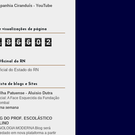
anhia Ciranduís - YouTube
e visualizações de página
1
8
6
6
0
2
Oficinal do RN
ficial do Estado do RN
ista de blogs e Sites
lha Patuense - Aluisio Dutra
cial: A Face Esquecida da Fundação
ombal
ma semana
G DO PROF. ESCOLÁSTICO
LINO
OLOGIA MODERNA Blog será
edado em nova plataforma a partir