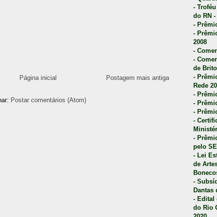
- Trofé
do RN -
- Prêmi
- Prêmi
2008
- Comen
- Comen
de Brito
- Prêmio
Página inicial
Postagem mais antiga
Rede 20
- Prêmio
nar:
Postar comentários (Atom)
- Prêmi
- Prêmi
- Certi
Ministé
- Prêmi
pelo S
- Lei E
de Arte
Bonecos
- Subsí
Dantas 
- Edita
do Rio 
2020