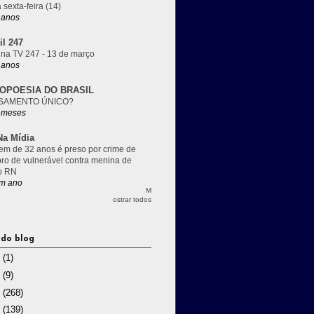
 sexta-feira (14)
 anos
il 247
 na TV 247 - 13 de março
 anos
OPOESIA DO BRASIL
SAMENTO ÚNICO?
 meses
a Mídia
m de 32 anos é preso por crime de
pro de vulnerável contra menina de
o RN
m ano
M
ostrar todos
 do blog
3
(1)
2
(9)
1
(268)
0
(139)