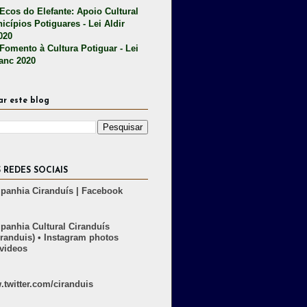
 Ecos do Elefante: Apoio Cultural
icípios Potiguares - Lei Aldir
020
 Fomento à Cultura Potiguar - Lei
lanc 2020
ar este blog
 REDES SOCIAIS
anhia Ciranduís | Facebook
anhia Cultural Ciranduís
randuis) • Instagram photos
videos
twitter.com/ciranduis