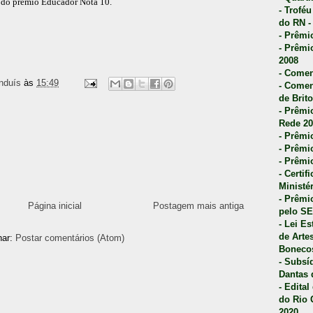
de do prêmio Educador Nota 10.
- Trofé
do RN -
- Prêmi
- Prêmi
2008
- Comen
nduís
às
15:49
- Comen
de Brito
- Prêmio
Rede 20
- Prêmio
- Prêmi
- Prêmi
- Certi
Ministé
- Prêmi
Página inicial
Postagem mais antiga
pelo S
- Lei E
de Arte
nar:
Postar comentários (Atom)
Bonecos
- Subsí
Dantas 
- Edita
do Rio 
2020