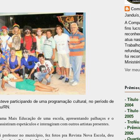
Comp
Janduís,
A Compa
fins lucr
reconhec
atua nas
Trabalh
refunda
foi reco
Ministér
Ver meu 
Prêmios,
- Título
steve participando de uma programação cultural, no período de
2004
au/RN.
- Título
2005
rama Mais Educação de uma escola, apresentando palhaços e o
- Troféu
sistiram espetáculos e interagiram com outros artistas presentes.
- Prêmi
2006
 professor no município, fez fotos pra Revista Nova Escola, deu
- Quarti