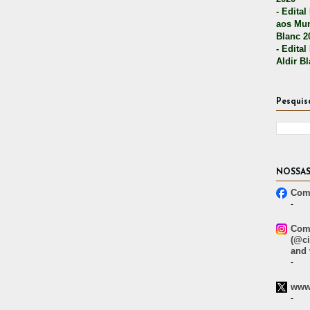
- Edital
aos Mun
Blanc 2
- Edital
Aldir B
Pesquis
NOSSAS
Comp
-
Comp
(@ci
and 
-
www.
-