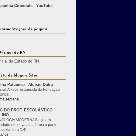
anhia Ciranduís - YouTube
e visualizações de página
Oficinal do RN
ficial do Estado do RN
ista de blogs e Sites
lha Patuense - Aluisio Dutra
cial: A Face Esquecida da Fundação
ombal
ma semana
G DO PROF. ESCOLÁSTICO
LINO
OLOGIA MODERNA Blog será
edado em nova plataforma a partir
 sexta-feira (14)
 anos