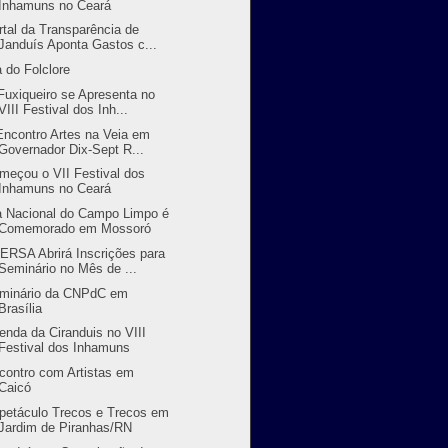
Inhamuns no Ceará
rtal da Transparência de
Janduís Aponta Gastos c...
a do Folclore
Fuxiqueiro se Apresenta no
VIII Festival dos Inh...
 Encontro Artes na Veia em
Governador Dix-Sept R...
meçou o VII Festival dos
Inhamuns no Ceará
a Nacional do Campo Limpo é
Comemorado em Mossoró
ERSA Abrirá Inscrições para
Seminário no Mês de ...
minário da CNPdC em
Brasília
enda da Ciranduis no VIII
Festival dos Inhamuns
contro com Artistas em
Caicó
petáculo Trecos e Trecos em
Jardim de Piranhas/RN