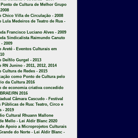
u Ponto de Cultura de Melhor Grupo
 2008
o Chico Villa de Circulação - 2008
o Lula Medeiros de Teatro de Rua -
da Francisco Luciano Alves - 2009
da Sindicalista Raimundo Canuto
 - 2009
 Areté - E
ventos Culturais em
10
 Deífilo Gurgel - 2013
o RN Junino - 2011, 2012, 2014
o Cultura de Redes - 2015
ficação como Ponto de Cultura pelo
rio da Cultura 2016
o de economia criativa concedido
EBRAE/RN 2016
stadual Câmara Cascudo - Festival
s Públicas de Rua: Teatro, Circo e
 - 2019
dio Cultural Rhuann Mallone
de Mello - Lei Aldir Blanc 2020
l de Apoio a Microprojetos Culturais
Grande do Norte - Lei Aldir Blanc -