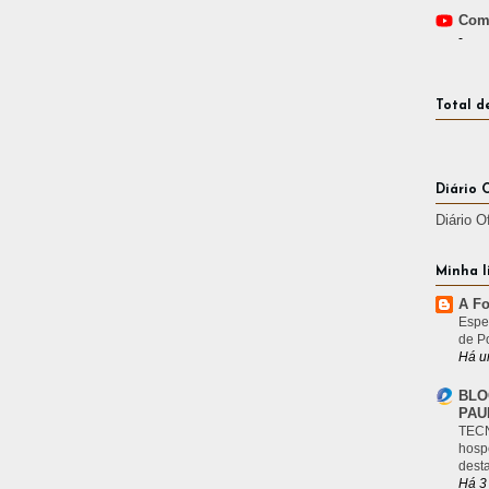
Comp
-
Total d
Diário 
Diário O
Minha l
A Fo
Espe
de P
Há u
BLO
PAU
TECN
hosp
desta
Há 3