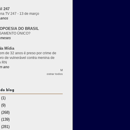
il 247
 na TV 247 - 13 de março
 anos
OPOESIA DO BRASIL
SAMENTO ÚNICO?
 meses
a Mídia
m de 32 anos é preso por crime de
pro de vulnerável contra menina de
o RN
m ano
M
ostrar todos
 do blog
3
(1)
2
(9)
1
(268)
0
(139)
9
(281)