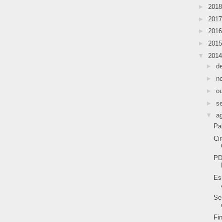
►
201
►
201
►
201
►
201
▼
201
►
d
►
n
►
o
►
s
▼
a
Pa
Ci
PD
Es
Se
Fi