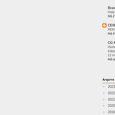
Bras
Hoje
Há 2
CEN
PEN
Há 4
CG N
Home
estu
12 n
Há u
Arquivo
►
202
►
202
►
202
►
202
►
201