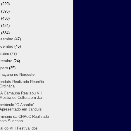
8
(229)
7
(395)
6
(438)
5
(484)
4
(384)
ezembro
(47)
ovembro
(46)
utubro
(27)
etembro
(24)
gosto
(35)
lhaçaria no Nordeste
randuís Realizado Reunião
Ordinária
A Carnaúba Realizou VII
Mostra de Cultura em Jan...
petáculo “O Assalto”
Apresentado em Janduís
minário da CNPdC Realizado
com Sucesso
nal do VIII Festival dos