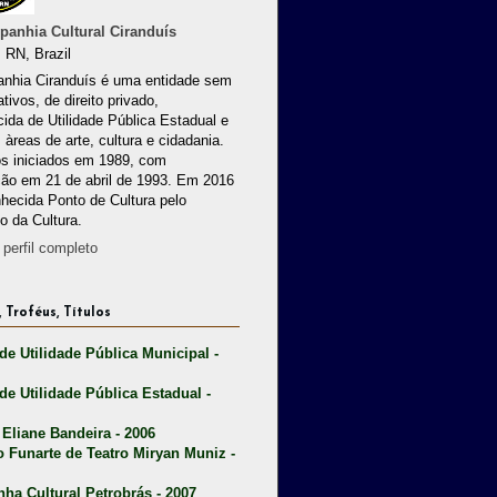
anhia Cultural Ciranduís
 RN, Brazil
nhia Ciranduís é uma entidade sem
ativos, de direito privado,
ida de Utilidade Pública Estadual e
 àreas de arte, cultura e cidadania.
os iniciados em 1989, com
ção em 21 de abril de 1993. Em 2016
nhecida Ponto de Cultura pelo
io da Cultura.
perfil completo
 Troféus, Títulos
 de Utilidade Pública Municipal -
 de Utilidade Pública Estadual -
 Eliane Bandeira - 2006
o Funarte de Teatro Miryan Muniz -
nha Cultural Petrobrás - 2007