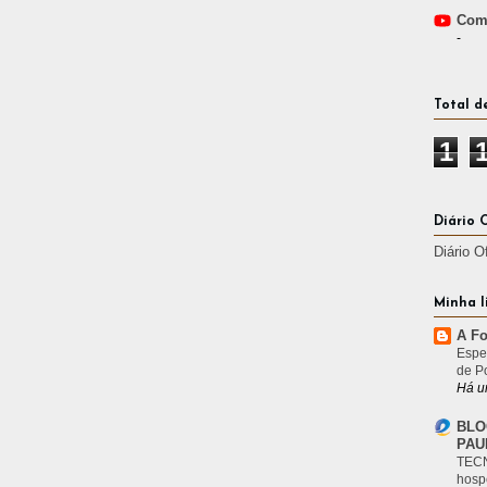
Comp
-
Total d
1
Diário 
Diário O
Minha l
A Fo
Espe
de P
Há u
BLO
PAU
TECN
hosp