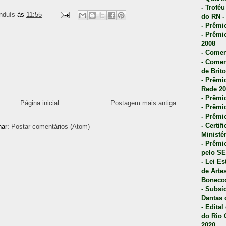
- Trofé
nduís
às
11:55
do RN -
- Prêmi
- Prêmi
2008
- Comen
- Comen
de Brito
- Prêmio
Rede 20
- Prêmio
Página inicial
Postagem mais antiga
- Prêmi
- Prêmi
- Certi
nar:
Postar comentários (Atom)
Ministé
- Prêmi
pelo S
- Lei E
de Arte
Bonecos
- Subsí
Dantas 
- Edita
do Rio 
2020