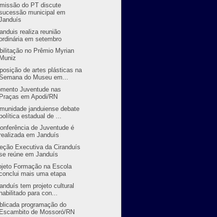
missão do PT discute
sucessão municipal em
Janduís
randuis realiza reunião
ordinária em setembro
bilitação no Prêmio Myrian
Muniz
posição de artes plásticas na
Semana do Museu em...
mento Juventude nas
Praças em Apodi/RN
munidade janduiense debate
política estadual de ...
Conferência de Juventude é
realizada em Janduís
reção Executiva da Ciranduís
se reúne em Janduís
ojeto Formação na Escola
conclui mais uma etapa
randuís tem projeto cultural
habilitado para con...
blicada programação do
Escambito de Mossoró/RN