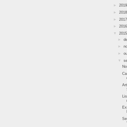
►
201
►
201
►
201
►
201
▼
201
►
d
►
n
►
o
▼
s
No
Ca
Ar
Li
Ex
Se