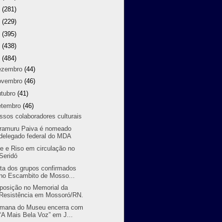
9
(281)
8
(229)
7
(395)
6
(438)
5
(484)
ezembro
(44)
ovembro
(46)
utubro
(41)
etembro
(46)
ssos colaboradores culturais
ramuru Paiva é nomeado
delegado federal do MDA
te e Riso em circulação no
Seridó
sta dos grupos confirmados
no Escambito de Mosso...
posição no Memorial da
Resistência em Mossoró/RN.
mana do Museu encerra com
“A Mais Bela Voz” em J...