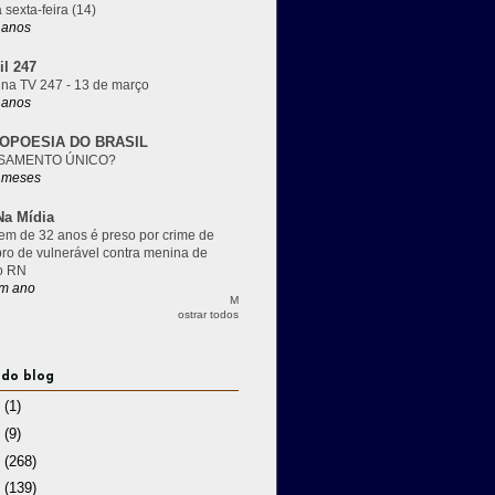
 sexta-feira (14)
 anos
il 247
 na TV 247 - 13 de março
 anos
OPOESIA DO BRASIL
SAMENTO ÚNICO?
 meses
a Mídia
m de 32 anos é preso por crime de
pro de vulnerável contra menina de
o RN
m ano
M
ostrar todos
 do blog
3
(1)
2
(9)
1
(268)
0
(139)