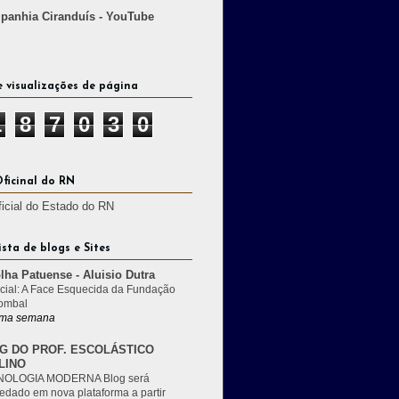
anhia Ciranduís - YouTube
e visualizações de página
1
8
7
0
3
0
Oficinal do RN
ficial do Estado do RN
ista de blogs e Sites
lha Patuense - Aluisio Dutra
cial: A Face Esquecida da Fundação
ombal
ma semana
G DO PROF. ESCOLÁSTICO
LINO
OLOGIA MODERNA Blog será
edado em nova plataforma a partir