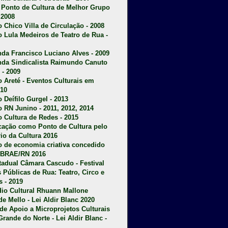
u Ponto de Cultura de Melhor Grupo
 2008
o Chico Villa de Circulação - 2008
o Lula Medeiros de Teatro de Rua -
da Francisco Luciano Alves - 2009
da Sindicalista Raimundo Canuto
 - 2009
 Areté - E
ventos Culturais em
10
 Deífilo Gurgel - 2013
o RN Junino - 2011, 2012, 2014
o Cultura de Redes - 2015
ficação como Ponto de Cultura pelo
rio da Cultura 2016
o de economia criativa concedido
EBRAE/RN 2016
stadual Câmara Cascudo - Festival
s Públicas de Rua: Teatro, Circo e
 - 2019
dio Cultural Rhuann Mallone
de Mello - Lei Aldir Blanc 2020
l de Apoio a Microprojetos Culturais
Grande do Norte - Lei Aldir Blanc -