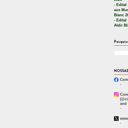
- Edital
aos Mun
Blanc 2
- Edital
Aldir B
Pesquis
NOSSAS
Comp
-
Comp
(@ci
and 
-
www.
-