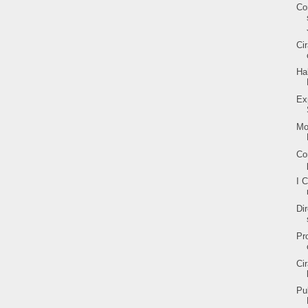
Co
Ci
Ha
Ex
Mo
Co
I 
Di
Pr
Ci
Pu