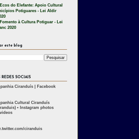
 Ecos do Elefante: Apoio Cultural
icípios Potiguares - Lei Aldir
020
 Fomento à Cultura Potiguar - Lei
lanc 2020
ar este blog
 REDES SOCIAIS
anhia Ciranduís | Facebook
anhia Cultural Ciranduís
randuis) • Instagram photos
videos
twitter.com/ciranduis