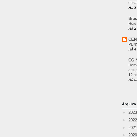
desta
Há 3
Bras
Hoje
Há 2
CEN
PEN
Há 4
CG N
Home
estu
12 n
Há u
Arquivo
►
202
►
202
►
202
►
202