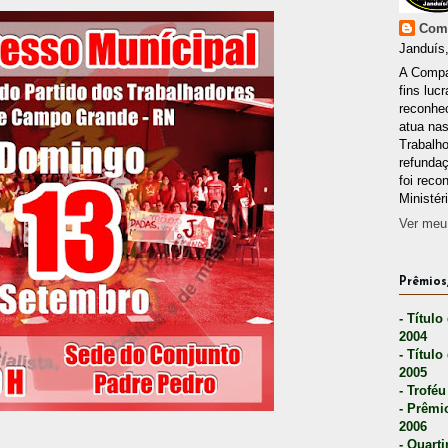
Comp
Janduís,
A Compa
fins lucr
reconhec
atua nas
Trabalh
refunda
foi reco
Ministér
Ver meu 
Prêmios,
- Título
2004
- Título
2005
- Troféu
- Prêmi
2006
- Quarti