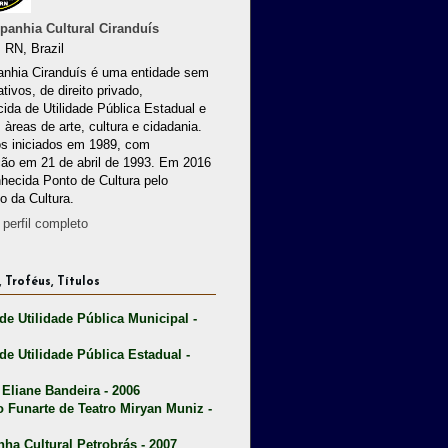
anhia Cultural Ciranduís
 RN, Brazil
nhia Ciranduís é uma entidade sem
ativos, de direito privado,
ida de Utilidade Pública Estadual e
 àreas de arte, cultura e cidadania.
os iniciados em 1989, com
ção em 21 de abril de 1993. Em 2016
nhecida Ponto de Cultura pelo
io da Cultura.
perfil completo
 Troféus, Títulos
 de Utilidade Pública Municipal -
 de Utilidade Pública Estadual -
 Eliane Bandeira - 2006
o Funarte de Teatro Miryan Muniz -
nha Cultural Petrobrás - 2007