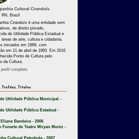
anhia Cultural Ciranduís
 RN, Brazil
nhia Ciranduís é uma entidade sem
ativos, de direito privado,
ida de Utilidade Pública Estadual e
 àreas de arte, cultura e cidadania.
os iniciados em 1989, com
ção em 21 de abril de 1993. Em 2016
nhecida Ponto de Cultura pelo
io da Cultura.
perfil completo
 Troféus, Títulos
 de Utilidade Pública Municipal -
 de Utilidade Pública Estadual -
 Eliane Bandeira - 2006
o Funarte de Teatro Miryan Muniz -
nha Cultural Petrobrás - 2007