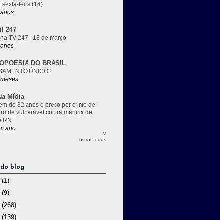
 sexta-feira (14)
 anos
il 247
 na TV 247 - 13 de março
 anos
OPOESIA DO BRASIL
SAMENTO ÚNICO?
 meses
a Mídia
m de 32 anos é preso por crime de
pro de vulnerável contra menina de
o RN
m ano
M
ostrar todos
 do blog
3
(1)
2
(9)
1
(268)
0
(139)