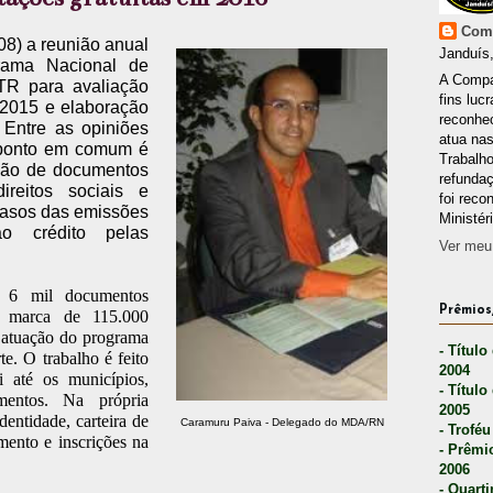
Comp
08) a reunião anual
Janduís,
rama Nacional de
A Compa
R para avaliação
fins lucr
 2015 e elaboração
reconhec
Entre as opiniões
atua nas
l ponto em comum é
Trabalh
são de documentos
refunda
reitos sociais e
foi reco
casos das emissões
Ministér
 crédito pelas
Ver meu 
6 mil documentos
Prêmios,
a marca de 115.000
 atuação do programa
- Título
. O trabalho é feito
2004
 até os municípios,
- Título
mentos. Na própria
2005
identidade, carteira de
Caramuru Paiva - Delegado do MDA/RN
- Troféu
mento e inscrições na
- Prêmi
2006
- Quarti