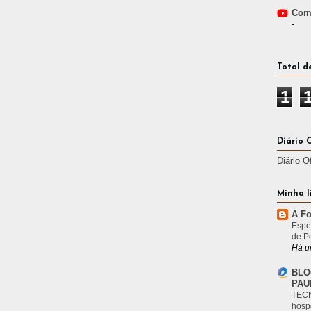
Comp
-
Total d
1
Diário 
Diário O
Minha l
A Fo
Espe
de P
Há u
BLO
PAU
TECN
hosp