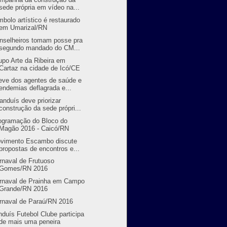
sede própria em vídeo na...
mbolo artístico é restaurado
em Umarizal/RN
nselheiros tomam posse pra
segundo mandado do CM...
upo Arte da Ribeira em
Cartaz na cidade de Icó/CE
eve dos agentes de saúde e
endemias deflagrada e...
randuís deve priorizar
construção da sede própri...
ogramação do Bloco do
Magão 2016 - Caicó/RN
vimento Escambo discute
propostas de encontros e...
rnaval de Frutuoso
Gomes/RN 2016
rnaval de Prainha em Campo
Grande/RN 2016
rnaval de Paraú/RN 2016
nduís Futebol Clube participa
de mais uma peneira