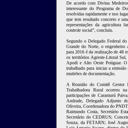
De acordo com Divina Medeiros
interessante do Programa de D
resolvidas rapidamente e nos luga
que tem resultado concreto e uma
representações da agricultura fa
controle social”, concluiu.
Segundo o Delegado Federal do
Grande do Norte, o engenheiro 
para 2016 é da realização de 48 
os territórios Agreste-Litoral S
Apodi e Alto Oeste Potiguar. O
trabalhado para iniciar a emissão
mutirões de documentação.
A Reunião do Comitê Gestor 
Trabalhadora Rural ocorreu 
participações de Caramurú Paiv
Andrade, Delegado Adjunto do 
Oliveira, Coordenadora do PNDTR
Raimundo Costa, Secretário Est
Secretário do CEDRUS; Conceiç
Souza, da FETARN; José August
Luiz Antonio Soares, diretor do 