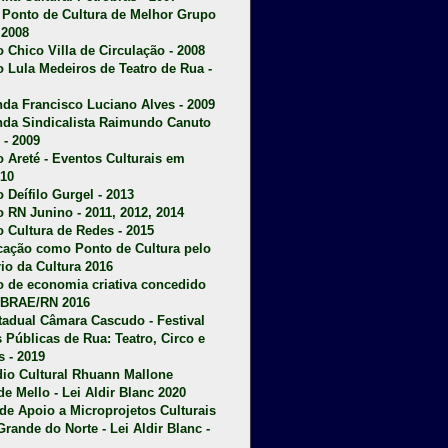
u Ponto de Cultura de Melhor Grupo
 2008
o Chico Villa de Circulação - 2008
o Lula Medeiros de Teatro de Rua -
da Francisco Luciano Alves - 2009
da Sindicalista Raimundo Canuto
 - 2009
 Areté - E
ventos Culturais em
10
 Deífilo Gurgel - 2013
o RN Junino - 2011, 2012, 2014
o Cultura de Redes - 2015
ficação como Ponto de Cultura pelo
rio da Cultura 2016
o de economia criativa concedido
EBRAE/RN 2016
stadual Câmara Cascudo - Festival
s Públicas de Rua: Teatro, Circo e
 - 2019
dio Cultural Rhuann Mallone
de Mello - Lei Aldir Blanc 2020
l de Apoio a Microprojetos Culturais
Grande do Norte - Lei Aldir Blanc -