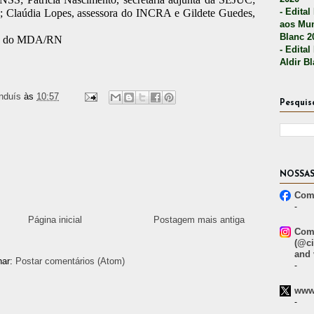
- Edital
EP; Claúdia Lopes, assessora do INCRA e Gildete Guedes,
aos Mun
Blanc 2
ção do MDA/RN
- Edital
Aldir B
nduís
às
10:57
Pesquis
NOSSAS
Comp
-
Página inicial
Postagem mais antiga
Comp
(@ci
and 
nar:
Postar comentários (Atom)
-
www.
-