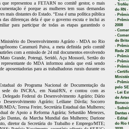
 que representou a FETARN no comitê gestor, o mais
- Trofé
ocumentação é porque as mulheres tem suas demandas
do RN -
res mais distantes do Estado. “Essa é uma política pública
- Prêmi
 das diferenças dela é que o governo escuta e inclui as
- Prêmi
miliar para participar de todas as etapas garantindo o
2008
- Comen
- Comen
de Brito
 Ministério do Desenvolvimento Agrário - MDA no Rio
- Prêmio
agrônomo Caramurú Paiva, a meta definida pelo comitê
Rede 20
mutirões com a emissão de 24 mil documentos envolvendo
- Prêmio
ul, Mato Grande, Potengi, Seridó, Açu Mossoró, Sertão do
- Prêmi
 representante do MDA informou ainda que está sendo
- Prêmi
 de aposentadorias para as trabalhadoras rurais durante os
- Certi
Ministé
- Prêmi
Estadual do Programa Nacional de Documentação da
pelo S
na sede do INCRA, em Natal/RN, e contou com as
- Lei E
a, Delegado Federal do Desenvolvimento Agrário; Dário
de Arte
Desenvolvimento Agrário; Leiliane Dávila; Socorro
Bonecos
/MDA; Teresa Freire, Secretária Estadual das Mulheres;
- Subsí
adual de Apoio a Reforma Agrária; Sebastião Menezes,
Dantas 
ão Dantas, da Marcha Mundial das Mulheres; Darione
- Edita
o, diretor da Secretária do Trabalho e Emprego/MTE;
do Rio 
INSS; Patrícia Nascimento, secretária adjunta da SEJUC;
2020