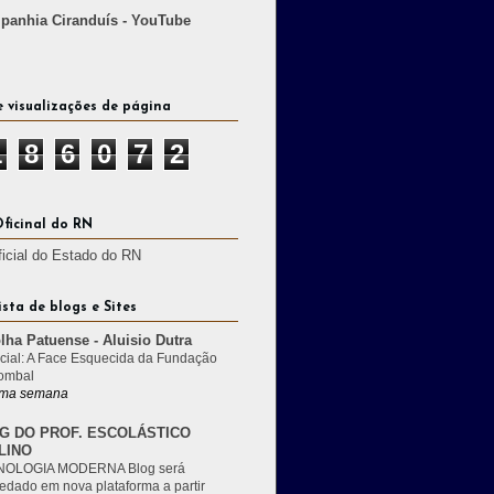
anhia Ciranduís - YouTube
e visualizações de página
1
8
6
0
7
2
Oficinal do RN
ficial do Estado do RN
ista de blogs e Sites
lha Patuense - Aluisio Dutra
cial: A Face Esquecida da Fundação
ombal
ma semana
G DO PROF. ESCOLÁSTICO
LINO
OLOGIA MODERNA Blog será
edado em nova plataforma a partir