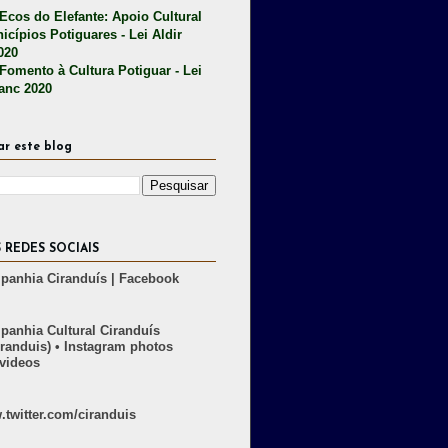
 Ecos do Elefante: Apoio Cultural
icípios Potiguares - Lei Aldir
020
 Fomento à Cultura Potiguar - Lei
lanc 2020
ar este blog
 REDES SOCIAIS
anhia Ciranduís | Facebook
anhia Cultural Ciranduís
randuis) • Instagram photos
videos
twitter.com/ciranduis