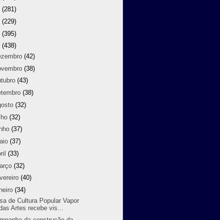
9
(281)
8
(229)
7
(395)
6
(438)
ezembro
(42)
ovembro
(38)
utubro
(43)
etembro
(38)
gosto
(32)
lho
(32)
unho
(37)
aio
(37)
ril
(33)
arço
(32)
vereiro
(40)
neiro
(34)
sa de Cultura Popular Vapor
das Artes recebe vis...
mpanha da construção da