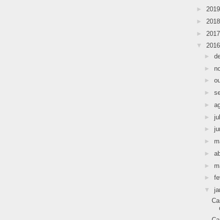
►
201
►
201
►
201
▼
201
►
d
►
n
►
o
►
s
►
a
►
ju
►
j
►
m
►
ab
►
m
►
fe
▼
ja
Ca
Ca