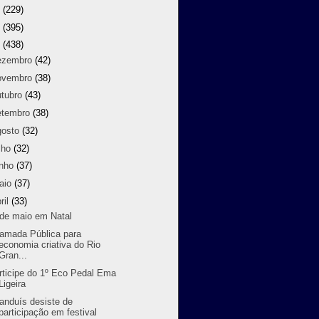
8
(229)
7
(395)
6
(438)
ezembro
(42)
ovembro
(38)
utubro
(43)
etembro
(38)
gosto
(32)
lho
(32)
unho
(37)
aio
(37)
ril
(33)
 de maio em Natal
amada Pública para
economia criativa do Rio
Gran...
rticipe do 1º Eco Pedal Ema
Ligeira
randuís desiste de
participação em festival