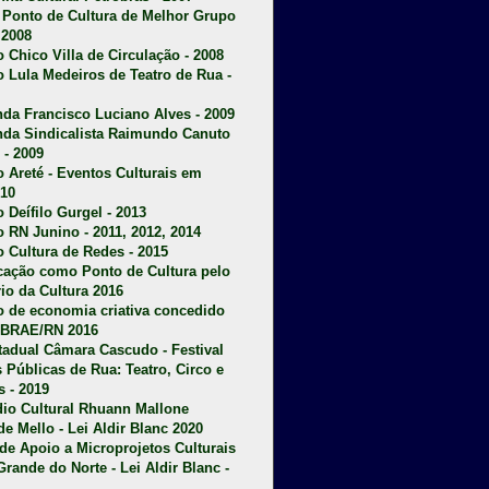
u Ponto de Cultura de Melhor Grupo
 2008
o Chico Villa de Circulação - 2008
o Lula Medeiros de Teatro de Rua -
da Francisco Luciano Alves - 2009
da Sindicalista Raimundo Canuto
 - 2009
 Areté - E
ventos Culturais em
10
 Deífilo Gurgel - 2013
o RN Junino - 2011, 2012, 2014
o Cultura de Redes - 2015
ficação como Ponto de Cultura pelo
rio da Cultura 2016
o de economia criativa concedido
EBRAE/RN 2016
stadual Câmara Cascudo - Festival
s Públicas de Rua: Teatro, Circo e
 - 2019
dio Cultural Rhuann Mallone
de Mello - Lei Aldir Blanc 2020
l de Apoio a Microprojetos Culturais
Grande do Norte - Lei Aldir Blanc -