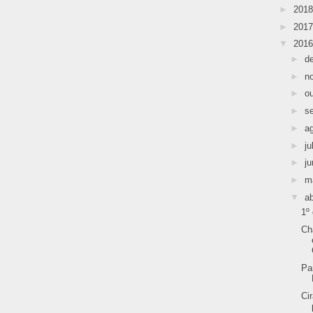
►
201
►
201
▼
201
►
d
►
n
►
o
►
s
►
a
►
ju
►
j
►
m
▼
ab
1º
Ch
Pa
Ci