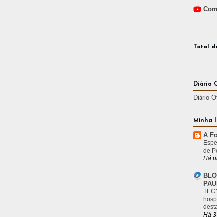
Comp
-
Total d
Diário 
Diário O
Minha l
A Fo
Espe
de P
Há u
BLO
PAU
TECN
hosp
desta
Há 3