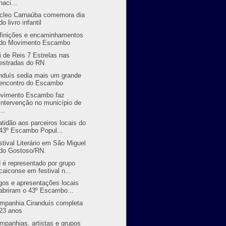
naci...
cleo Carnaúba comemora dia
do livro infantil
finições e encaminhamentos
do Movimento Escambo
i de Reis 7 Estrelas nas
estradas do RN
nduís sedia mais um grande
encontro do Escambo
vimento Escambo faz
intervenção no município de
...
atidão aos parceiros locais do
43º Escambo Popul...
stival Literário em São Miguel
do Gostoso/RN.
 é representado por grupo
caiconse em festival n...
gos e apresentações locais
abriram o 43º Escambo...
mpanhia Ciranduís completa
23 anos
mpanhias, artistas e grupos