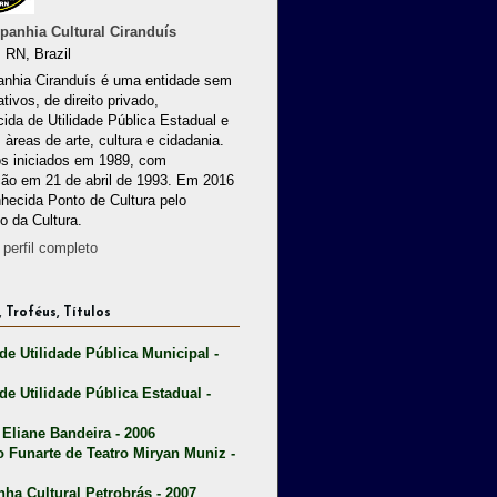
anhia Cultural Ciranduís
 RN, Brazil
nhia Ciranduís é uma entidade sem
ativos, de direito privado,
ida de Utilidade Pública Estadual e
 àreas de arte, cultura e cidadania.
os iniciados em 1989, com
ção em 21 de abril de 1993. Em 2016
nhecida Ponto de Cultura pelo
io da Cultura.
perfil completo
 Troféus, Títulos
 de Utilidade Pública Municipal -
 de Utilidade Pública Estadual -
 Eliane Bandeira - 2006
o Funarte de Teatro Miryan Muniz -
nha Cultural Petrobrás - 2007