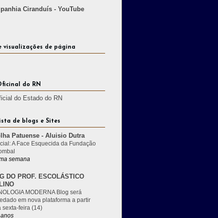
anhia Ciranduís - YouTube
e visualizações de página
Oficinal do RN
ficial do Estado do RN
ista de blogs e Sites
lha Patuense - Aluisio Dutra
cial: A Face Esquecida da Fundação
ombal
ma semana
G DO PROF. ESCOLÁSTICO
LINO
OLOGIA MODERNA Blog será
edado em nova plataforma a partir
 sexta-feira (14)
 anos