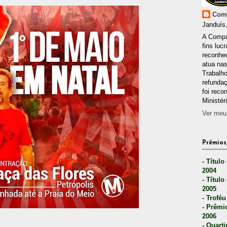
Comp
Janduís,
A Compa
fins lucr
reconhec
atua nas
Trabalh
refunda
foi reco
Ministér
Ver meu 
Prêmios,
- Título
2004
- Título
2005
- Troféu
- Prêmi
2006
- Quarti