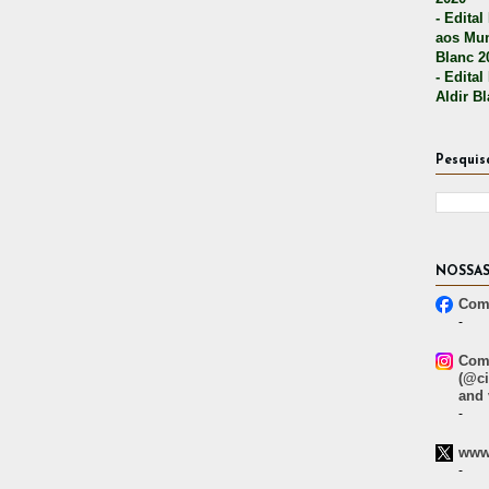
- Edital
aos Mun
Blanc 2
- Edital
Aldir B
Pesquis
NOSSAS
Comp
-
Comp
(@ci
and 
-
www.
-