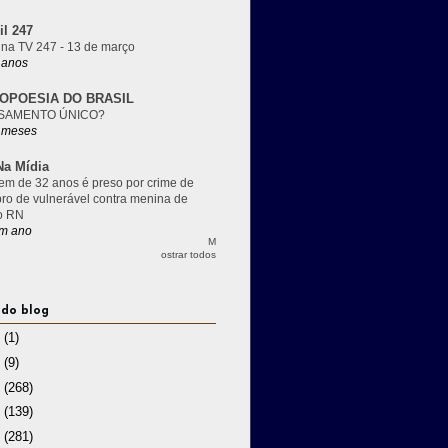
il 247
 na TV 247 - 13 de março
 anos
OPOESIA DO BRASIL
SAMENTO ÚNICO?
 meses
a Mídia
m de 32 anos é preso por crime de
pro de vulnerável contra menina de
o RN
m ano
M
ostrar todos
 do blog
3
(1)
2
(9)
1
(268)
0
(139)
9
(281)