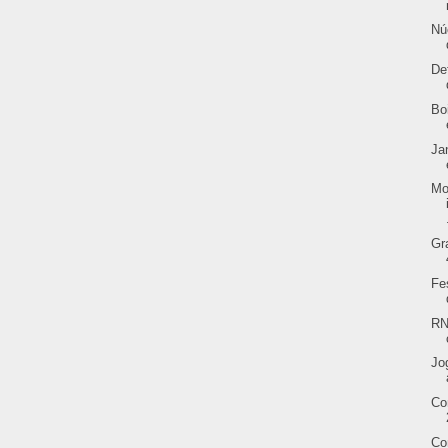
Nú
De
Bo
Ja
Mo
Gr
Fe
RN
Jo
Co
Co