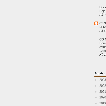
Bras
Hoje
Há 2
CEN
PEN
Há 4
CG N
Home
estu
12 n
Há u
Arquivo
►
202
►
202
►
202
►
202
►
201