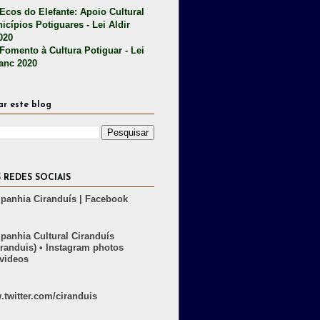
 Ecos do Elefante: Apoio Cultural
icípios Potiguares - Lei Aldir
020
 Fomento à Cultura Potiguar - Lei
lanc 2020
ar este blog
 REDES SOCIAIS
anhia Ciranduís | Facebook
anhia Cultural Ciranduís
randuis) • Instagram photos
videos
twitter.com/ciranduis