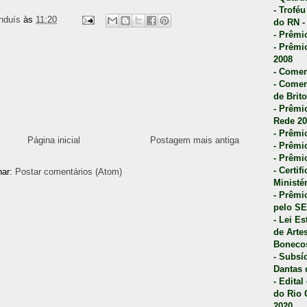
- Trofé
nduís
às
11:20
do RN -
- Prêmi
- Prêmi
2008
- Comen
- Comen
de Brito
- Prêmio
Rede 20
- Prêmio
Página inicial
Postagem mais antiga
- Prêmi
- Prêmi
- Certi
nar:
Postar comentários (Atom)
Ministé
- Prêmi
pelo S
- Lei E
de Arte
Bonecos
- Subsí
Dantas 
- Edita
do Rio 
2020