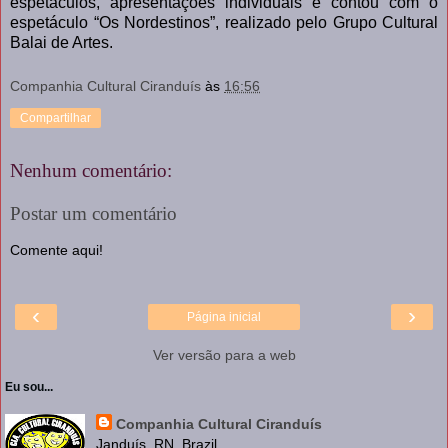
espetáculos, apresentações individuais e contou com o
espetáculo “Os Nordestinos”, realizado pelo Grupo Cultural
Balai de Artes.
Companhia Cultural Ciranduís
às
16:56
Compartilhar
Nenhum comentário:
Postar um comentário
Comente aqui!
‹
›
Página inicial
Ver versão para a web
Eu sou...
Companhia Cultural Ciranduís
Janduís, RN, Brazil