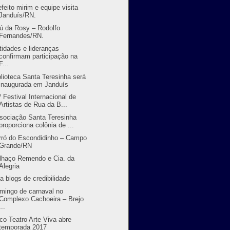
efeito mirim e equipe visita
Janduís/RN.
ú da Rosy – Rodolfo
Fernandes/RN.
tidades e lideranças
confirmam participação na
F...
blioteca Santa Teresinha será
inaugurada em Janduís
º Festival Internacional de
Artistas de Rua da B...
sociação Santa Teresinha
proporciona colônia de ...
rró do Escondidinho – Campo
Grande/RN
lhaço Remendo e Cia. da
Alegria
ia blogs de credibilidade
mingo de carnaval no
Complexo Cachoeira – Brejo
...
rco Teatro Arte Viva abre
temporada 2017