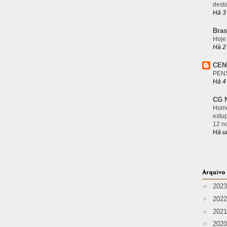
desta
Há 3
Bras
Hoje
Há 2
CEN
PEN
Há 4
CG N
Home
estu
12 n
Há u
Arquivo
►
202
►
202
►
202
►
202