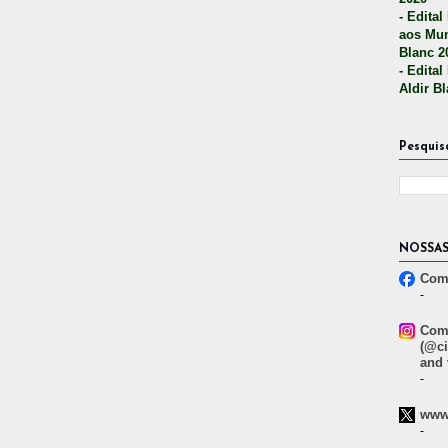
- Edital
aos Mun
Blanc 2
- Edital
Aldir B
Pesquis
NOSSAS
Comp
-
Comp
(@ci
and 
-
www.
-