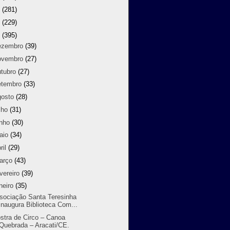
9
(281)
8
(229)
7
(395)
ezembro
(39)
ovembro
(27)
utubro
(27)
etembro
(33)
gosto
(28)
lho
(31)
unho
(30)
aio
(34)
ril
(29)
arço
(43)
vereiro
(39)
neiro
(35)
sociação Santa Teresinha
inaugura Biblioteca Com...
stra de Circo – Canoa
Quebrada – Aracati/CE.