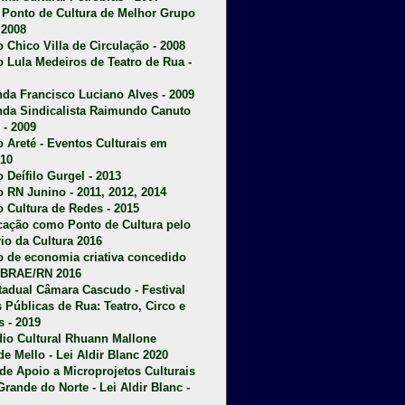
u Ponto de Cultura de Melhor Grupo
 2008
o Chico Villa de Circulação - 2008
o Lula Medeiros de Teatro de Rua -
da Francisco Luciano Alves - 2009
da Sindicalista Raimundo Canuto
 - 2009
 Areté - E
ventos Culturais em
10
 Deífilo Gurgel - 2013
o RN Junino - 2011, 2012, 2014
o Cultura de Redes - 2015
ficação como Ponto de Cultura pelo
rio da Cultura 2016
o de economia criativa concedido
EBRAE/RN 2016
stadual Câmara Cascudo - Festival
s Públicas de Rua: Teatro, Circo e
 - 2019
dio Cultural Rhuann Mallone
de Mello - Lei Aldir Blanc 2020
l de Apoio a Microprojetos Culturais
Grande do Norte - Lei Aldir Blanc -