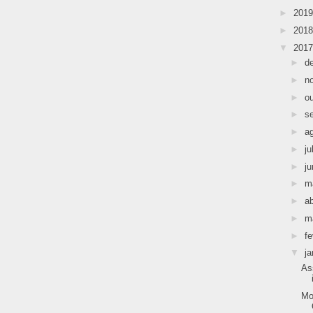
►
201
►
201
▼
201
►
d
►
n
►
o
►
s
►
a
►
ju
►
j
►
m
►
ab
►
m
►
fe
▼
ja
As
Mo