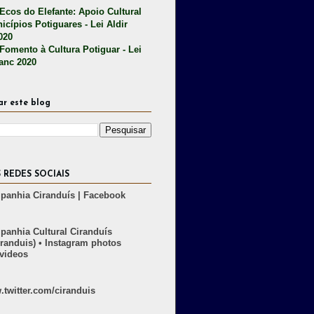
 Ecos do Elefante: Apoio Cultural
icípios Potiguares - Lei Aldir
020
 Fomento à Cultura Potiguar - Lei
lanc 2020
ar este blog
 REDES SOCIAIS
anhia Ciranduís | Facebook
anhia Cultural Ciranduís
randuis) • Instagram photos
videos
twitter.com/ciranduis