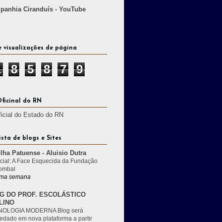
anhia Ciranduís - YouTube
e visualizações de página
1
8
5
8
7
9
Oficinal do RN
ficial do Estado do RN
ista de blogs e Sites
lha Patuense - Aluisio Dutra
cial: A Face Esquecida da Fundação
ombal
ma semana
G DO PROF. ESCOLÁSTICO
LINO
OLOGIA MODERNA Blog será
edado em nova plataforma a partir