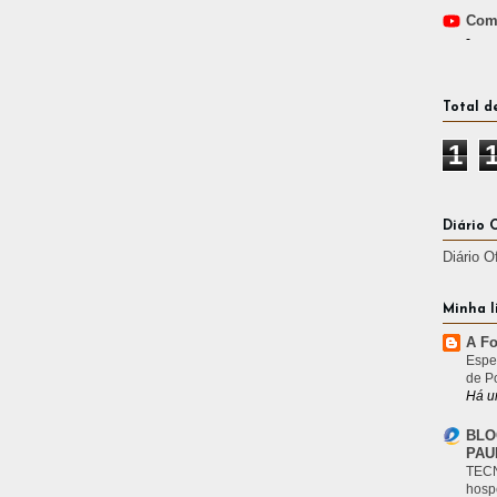
Comp
-
Total d
1
Diário 
Diário O
Minha l
A Fo
Espe
de P
Há u
BLO
PAU
TECN
hosp