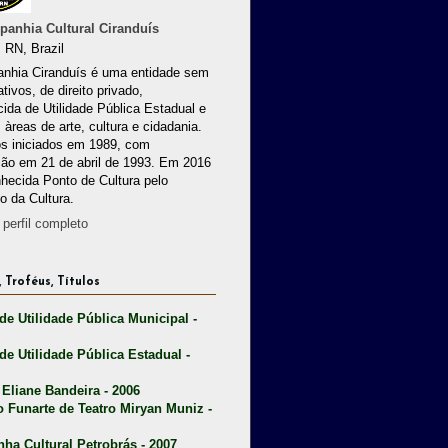
anhia Cultural Ciranduís
 RN, Brazil
nhia Ciranduís é uma entidade sem
ativos, de direito privado,
ida de Utilidade Pública Estadual e
 àreas de arte, cultura e cidadania.
os iniciados em 1989, com
ção em 21 de abril de 1993. Em 2016
nhecida Ponto de Cultura pelo
io da Cultura.
perfil completo
 Troféus, Títulos
 de Utilidade Pública Municipal -
 de Utilidade Pública Estadual -
 Eliane Bandeira - 2006
o Funarte de Teatro Miryan Muniz -
nha Cultural Petrobrás - 2007