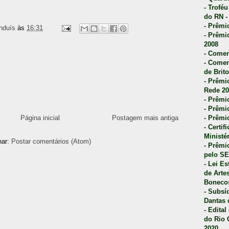
- Trofé
do RN -
- Prêmi
nduís
às
16:31
- Prêmi
2008
- Comen
- Comen
de Brito
- Prêmio
Rede 20
- Prêmio
- Prêmi
- Prêmi
Página inicial
Postagem mais antiga
- Certi
Ministé
nar:
Postar comentários (Atom)
- Prêmi
pelo S
- Lei E
de Arte
Bonecos
- Subsí
Dantas 
- Edita
do Rio 
2020