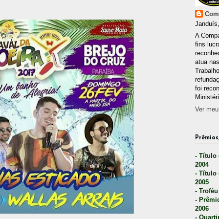
Comp
Janduís,
A Compa
fins lucr
reconhec
atua nas
Trabalh
refunda
foi reco
Ministér
Ver meu 
Prêmios,
- Título
2004
- Título
2005
- Troféu
- Prêmi
2006
- Quarti