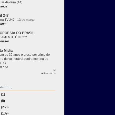
 sexta-feira (14)
 anos
il 247
 na TV 247 - 13 de março
 anos
OPOESIA DO BRASIL
SAMENTO ÚNICO?
 meses
a Mídia
m de 32 anos é preso por crime de
pro de vulnerável contra menina de
o RN
m ano
M
ostrar todos
 do blog
3
(1)
2
(9)
1
(268)
0
(139)