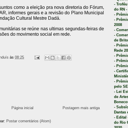
- Trofé
suntos como a eleição pra nova diretoria do Fórum,
do RN -
R, informes gerais e a revisão do Plano Municipal
- Prêmi
undação Cultural Mestre Dadá.
- Prêmi
2008
nitárias se reúne nas ultimas segundas-feiras de
- Comen
sões do movimento social em rede.
- Comen
de Brito
- Prêmio
Rede 20
- Prêmio
nduís
às
08:25
- Prêmi
- Prêmi
- Certi
Ministé
- Prêmi
pelo S
- Lei E
de Arte
Bonecos
- Subsí
Página inicial
Postagem mais antiga
Dantas 
- Edita
nar:
Postar comentários (Atom)
do Rio 
2020