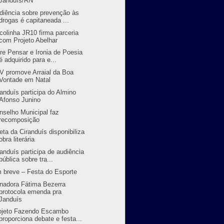
Janduís/RN
diência sobre prevenção às
drogas é capitaneada ...
colinha JR10 firma parceria
com Projeto Abelhar
vre Pensar e Ironia de Poesia
é adquirido para e...
V promove Arraial da Boa
Vontade em Natal
randuís participa do Almino
Afonso Junino
nselho Municipal faz
recomposição
eta da Ciranduís disponibiliza
obra literária
randuís participa de audiência
pública sobre tra...
 breve – Festa do Esporte
nadora Fátima Bezerra
protocola emenda pra
Janduís
ojeto Fazendo Escambo
proporciona debate e festa...