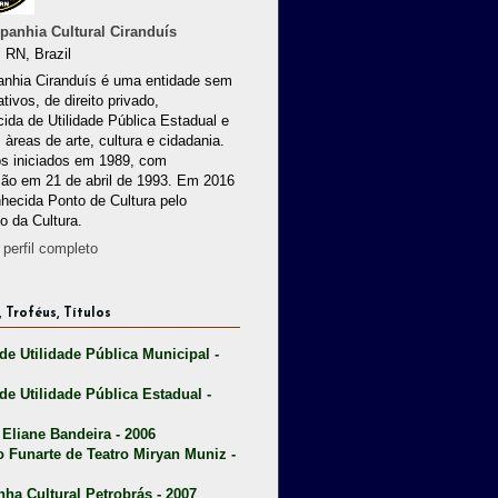
anhia Cultural Ciranduís
 RN, Brazil
nhia Ciranduís é uma entidade sem
ativos, de direito privado,
ida de Utilidade Pública Estadual e
 àreas de arte, cultura e cidadania.
os iniciados em 1989, com
ção em 21 de abril de 1993. Em 2016
nhecida Ponto de Cultura pelo
io da Cultura.
perfil completo
 Troféus, Títulos
 de Utilidade Pública Municipal -
 de Utilidade Pública Estadual -
 Eliane Bandeira - 2006
o Funarte de Teatro Miryan Muniz -
nha Cultural Petrobrás - 2007