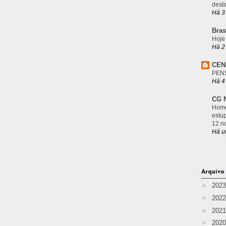
desta
Há 3
Bras
Hoje
Há 2
CEN
PEN
Há 4
CG N
Home
estu
12 n
Há u
Arquivo
►
202
►
202
►
202
►
202