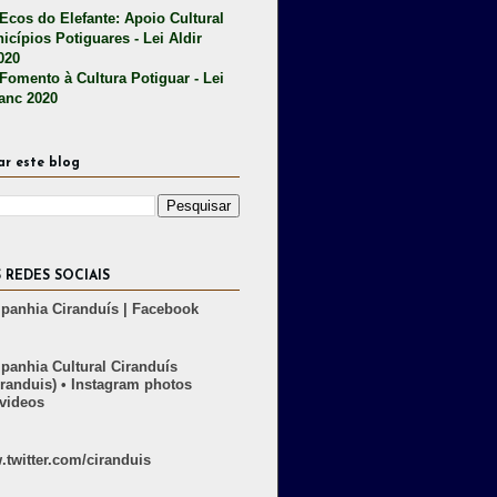
 Ecos do Elefante: Apoio Cultural
icípios Potiguares - Lei Aldir
020
 Fomento à Cultura Potiguar - Lei
lanc 2020
ar este blog
 REDES SOCIAIS
anhia Ciranduís | Facebook
anhia Cultural Ciranduís
randuis) • Instagram photos
videos
twitter.com/ciranduis