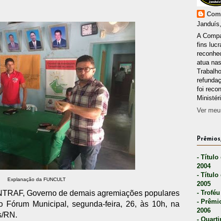
Comp
Janduís,
A Compa
fins lucr
reconhec
atua nas
Trabalh
refunda
foi reco
Ministér
Ver meu 
Prêmios,
- Título
2004
- Título
Explanação da FUNCULT
2005
- Troféu
INTRAF, Governo de demais agremiações populares
- Prêmi
o Fórum Municipal, segunda-feira, 26, às 10h, na
2006
s/RN.
- Quarti