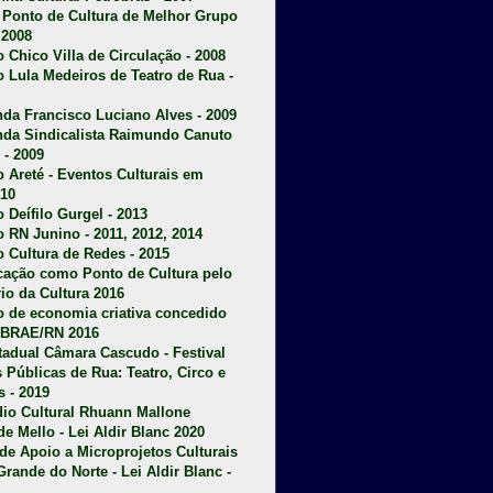
u Ponto de Cultura de Melhor Grupo
 2008
o Chico Villa de Circulação - 2008
o Lula Medeiros de Teatro de Rua -
da Francisco Luciano Alves - 2009
da Sindicalista Raimundo Canuto
 - 2009
 Areté - E
ventos Culturais em
10
 Deífilo Gurgel - 2013
o RN Junino - 2011, 2012, 2014
o Cultura de Redes - 2015
ficação como Ponto de Cultura pelo
rio da Cultura 2016
o de economia criativa concedido
EBRAE/RN 2016
stadual Câmara Cascudo - Festival
s Públicas de Rua: Teatro, Circo e
 - 2019
dio Cultural Rhuann Mallone
de Mello - Lei Aldir Blanc 2020
l de Apoio a Microprojetos Culturais
Grande do Norte - Lei Aldir Blanc -