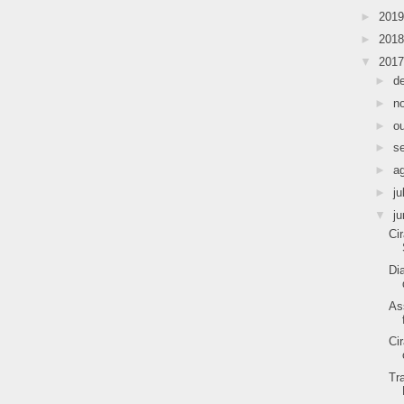
►
201
►
201
▼
201
►
d
►
n
►
o
►
s
►
a
►
ju
▼
j
Ci
Di
As
Ci
Tr