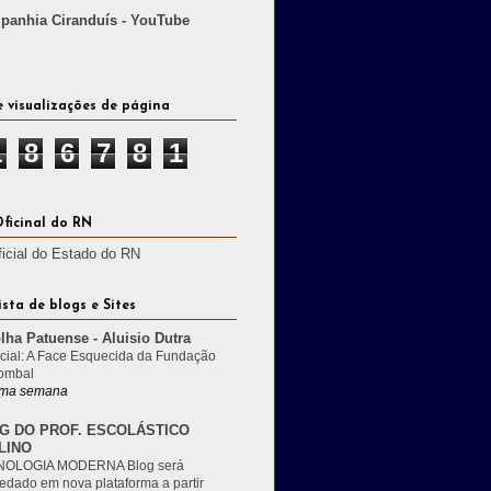
anhia Ciranduís - YouTube
e visualizações de página
1
8
6
7
8
1
Oficinal do RN
ficial do Estado do RN
ista de blogs e Sites
lha Patuense - Aluisio Dutra
cial: A Face Esquecida da Fundação
ombal
ma semana
G DO PROF. ESCOLÁSTICO
LINO
OLOGIA MODERNA Blog será
edado em nova plataforma a partir