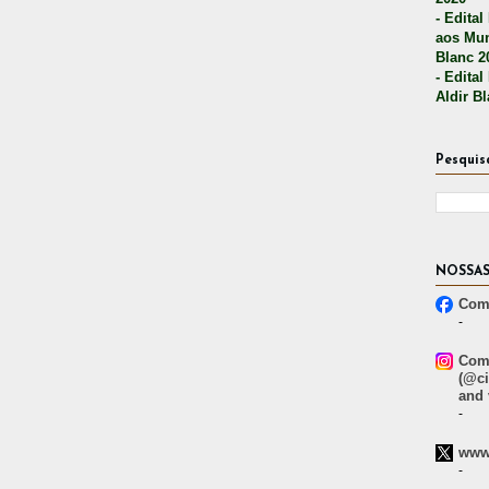
- Edital
aos Mun
Blanc 2
- Edital
Aldir B
Pesquis
NOSSAS
Comp
-
Comp
(@ci
and 
-
www.
-