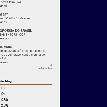
 sexta-feira (14)
 anos
il 247
 na TV 247 - 13 de março
 anos
OPOESIA DO BRASIL
SAMENTO ÚNICO?
 meses
a Mídia
m de 32 anos é preso por crime de
pro de vulnerável contra menina de
o RN
m ano
M
ostrar todos
 do blog
3
(1)
2
(9)
1
(268)
0
(139)