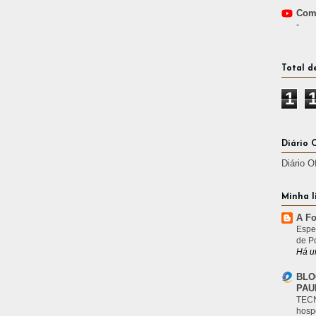
Comp
-
Total d
1
Diário 
Diário O
Minha l
A Fo
Espe
de P
Há u
BLO
PAU
TECN
hosp