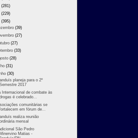
9
(281)
8
(229)
7
(395)
ezembro
(39)
ovembro
(27)
utubro
(27)
etembro
(33)
gosto
(28)
lho
(31)
unho
(30)
randuís planeja para o 2º
Semestre 2017
a Internacional de combate às
drogas é celebrado...
sociações comunitárias se
fortalecem em fórum de...
randuís realiza reunião
ordinária mensal
adicional São Pedro
Minervino Matias -