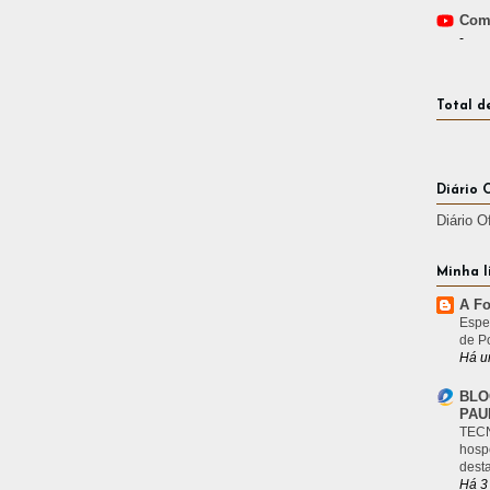
Comp
-
Total d
Diário 
Diário O
Minha l
A Fo
Espe
de P
Há u
BLO
PAU
TECN
hosp
desta
Há 3