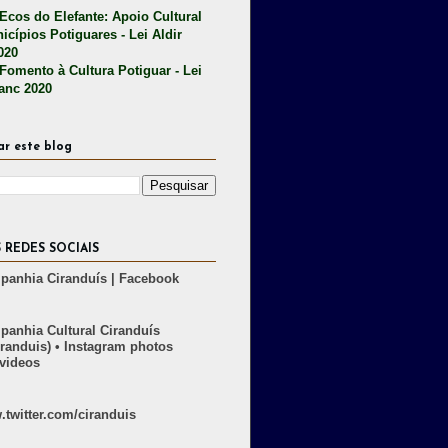
 Ecos do Elefante: Apoio Cultural
icípios Potiguares - Lei Aldir
020
 Fomento à Cultura Potiguar - Lei
lanc 2020
ar este blog
 REDES SOCIAIS
anhia Ciranduís | Facebook
anhia Cultural Ciranduís
randuis) • Instagram photos
videos
twitter.com/ciranduis