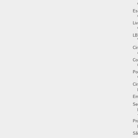
Es
Li
LB
Ci
Co
Po
Ci
Em
Se
Pr
Sã