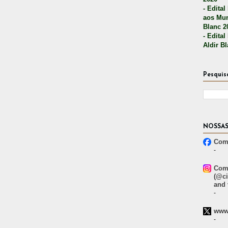
- Edital
aos Mun
Blanc 2
- Edital
Aldir B
Pesquis
NOSSAS
Comp
-
Comp
(@ci
and 
-
www.
-