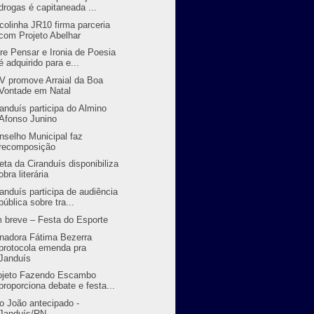
drogas é capitaneada ...
colinha JR10 firma parceria
com Projeto Abelhar
vre Pensar e Ironia de Poesia
é adquirido para e...
V promove Arraial da Boa
Vontade em Natal
randuís participa do Almino
Afonso Junino
nselho Municipal faz
recomposição
eta da Ciranduís disponibiliza
obra literária
randuís participa de audiência
pública sobre tra...
 breve – Festa do Esporte
nadora Fátima Bezerra
protocola emenda pra
Janduís
ojeto Fazendo Escambo
proporciona debate e festa...
o João antecipado -
Janduís/RN