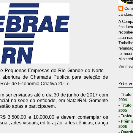
Comp
Janduís,
A Compa
fins lucr
reconhec
atua nas
Trabalh
refunda
foi reco
Ministér
Ver meu 
o e Pequenas Empresas do Rio Grande do Norte –
 abertura de Chamada Pública para seleção de
EBRAE de Economia Criativa 2017.
Prêmios,
em ser enviadas até o dia 30 de junho de 2017 com
- Título
2004
encial na sede da entidade, em Natal/RN. Somente
- Título
estão aptas a participarem.
2005
- Troféu
 R$ 3.500,00 e 10.000,00 e devem contemplar os
- Prêmi
al, artes visuais, editoração, artes cênicas, dança
2006
- Quarti