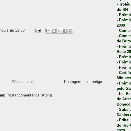
- Trofé
do RN -
- Prêmi
- Prêmi
2008
nduís
às
21:58
- Comen
- Comen
de Brito
- Prêmio
Rede 20
- Prêmio
- Prêmi
- Prêmi
- Certi
Ministé
Página inicial
Postagem mais antiga
- Prêmi
pelo S
- Lei E
nar:
Postar comentários (Atom)
de Arte
Bonecos
- Subsí
Dantas 
- Edita
do Rio 
2020