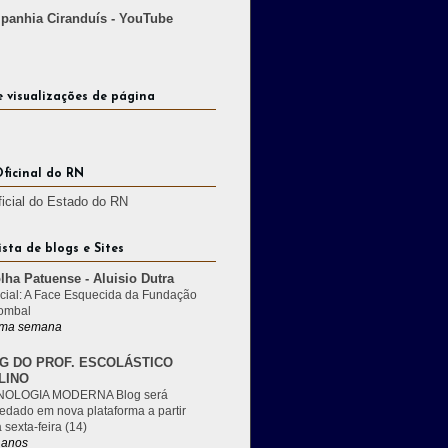
anhia Ciranduís - YouTube
e visualizações de página
Oficinal do RN
ficial do Estado do RN
ista de blogs e Sites
lha Patuense - Aluisio Dutra
cial: A Face Esquecida da Fundação
ombal
ma semana
G DO PROF. ESCOLÁSTICO
LINO
OLOGIA MODERNA Blog será
edado em nova plataforma a partir
 sexta-feira (14)
 anos