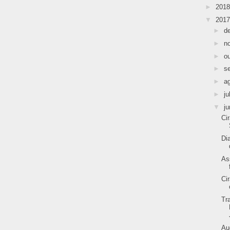
►
201
▼
201
►
d
►
n
►
o
►
s
►
a
►
ju
▼
j
Ci
Di
As
Ci
Tr
Au