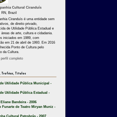
anhia Cultural Ciranduís
 RN, Brazil
nhia Ciranduís é uma entidade sem
ativos, de direito privado,
ida de Utilidade Pública Estadual e
 àreas de arte, cultura e cidadania.
os iniciados em 1989, com
ção em 21 de abril de 1993. Em 2016
nhecida Ponto de Cultura pelo
io da Cultura.
perfil completo
 Troféus, Títulos
 de Utilidade Pública Municipal -
 de Utilidade Pública Estadual -
 Eliane Bandeira - 2006
o Funarte de Teatro Miryan Muniz -
nha Cultural Petrobrás - 2007