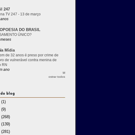
il 247
 na TV 247 - 13 de março
 anos
OPOESIA DO BRASIL
SAMENTO ÚNICO?
 meses
a Mídia
m de 32 anos é preso por crime de
pro de vulnerável contra menina de
o RN
m ano
M
ostrar todos
 do blog
3
(1)
2
(9)
1
(268)
0
(139)
9
(281)