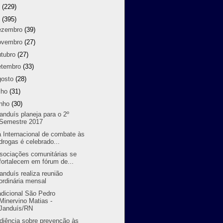
8
(229)
7
(395)
ezembro
(39)
ovembro
(27)
utubro
(27)
etembro
(33)
gosto
(28)
lho
(31)
unho
(30)
randuís planeja para o 2º
Semestre 2017
a Internacional de combate às
drogas é celebrado...
sociações comunitárias se
fortalecem em fórum de...
randuís realiza reunião
ordinária mensal
adicional São Pedro
Minervino Matias -
Janduís/RN
diência sobre prevenção às