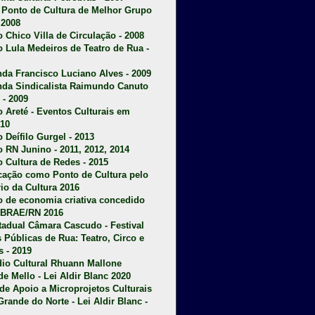
u Ponto de Cultura de Melhor Grupo
 2008
o Chico Villa de Circulação - 2008
o Lula Medeiros de Teatro de Rua -
da Francisco Luciano Alves - 2009
da Sindicalista Raimundo Canuto
 - 2009
 Areté - E
ventos Culturais em
10
 Deífilo Gurgel - 2013
o RN Junino - 2011, 2012, 2014
o Cultura de Redes - 2015
ficação como Ponto de Cultura pelo
rio da Cultura 2016
o de economia criativa concedido
EBRAE/RN 2016
stadual Câmara Cascudo - Festival
s Públicas de Rua: Teatro, Circo e
 - 2019
dio Cultural Rhuann Mallone
de Mello - Lei Aldir Blanc 2020
l de Apoio a Microprojetos Culturais
Grande do Norte - Lei Aldir Blanc -