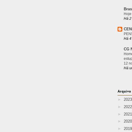
Bras
Hoje
Há 2
CEN
PEN
Há 4
CG N
Home
estu
12 n
Há u
Arquivo
►
202
►
202
►
202
►
202
►
201