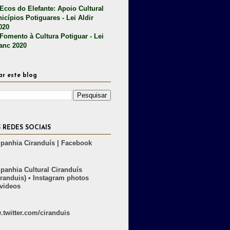
 Ecos do Elefante: Apoio Cultural
icípios Potiguares - Lei Aldir
020
 Fomento à Cultura Potiguar - Lei
lanc 2020
ar este blog
 REDES SOCIAIS
anhia Ciranduís | Facebook
anhia Cultural Ciranduís
randuis) • Instagram photos
videos
twitter.com/ciranduis