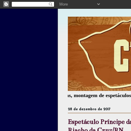
ia, palhaçaria, oficinas, montagem de espetáculos, assesso
28 de dezembro de 2017
Espetáculo Príncipe 
Riacho da Cruz/RN