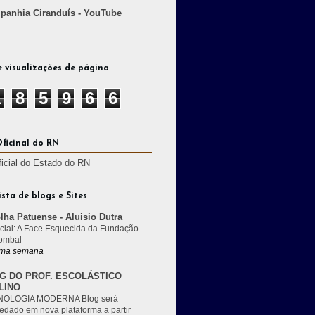
anhia Ciranduís - YouTube
e visualizações de página
1
8
5
9
6
6
Oficinal do RN
ficial do Estado do RN
ista de blogs e Sites
lha Patuense - Aluisio Dutra
cial: A Face Esquecida da Fundação
ombal
ma semana
G DO PROF. ESCOLÁSTICO
LINO
OLOGIA MODERNA Blog será
edado em nova plataforma a partir