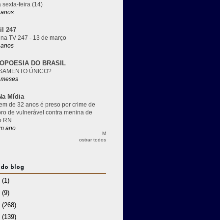
 sexta-feira (14)
 anos
il 247
 na TV 247 - 13 de março
 anos
OPOESIA DO BRASIL
SAMENTO ÚNICO?
 meses
a Mídia
m de 32 anos é preso por crime de
pro de vulnerável contra menina de
o RN
m ano
M
ostrar todos
 do blog
3
(1)
2
(9)
1
(268)
0
(139)