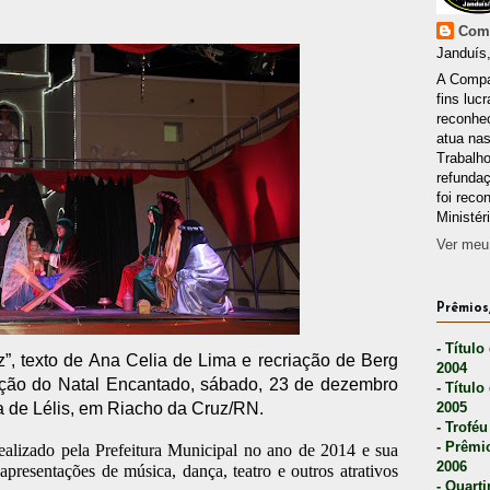
Comp
Janduís,
A Compa
fins lucr
reconhec
atua nas
Trabalh
refunda
foi reco
Ministér
Ver meu 
Prêmios,
- Título
”, texto de Ana Celia de Lima e recriação de Berg
2004
mação do Natal Encantado, sábado, 23 de dezembro
- Título
a de Lélis, em Riacho da Cruz/RN.
2005
- Troféu
- Prêmi
ealizado pela Prefeitura Municipal no ano de 2014 e sua
2006
presentações de música, dança, teatro e outros atrativos
- Quarti