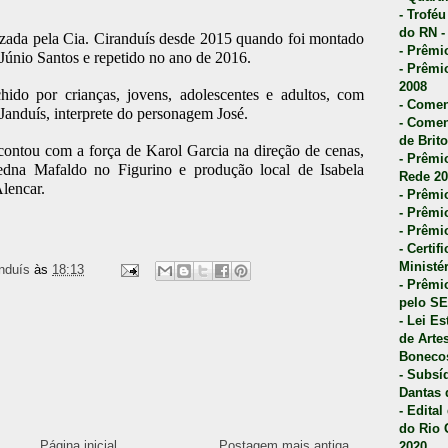
- Trofé
do RN -
zada pela Cia. Ciranduís desde 2015 quando foi montado
- Prêmi
Júnio Santos e repetido no ano de 2016.
- Prêmi
2008
ido por crianças, jovens, adolescentes e adultos, com
- Comen
 Janduís, interprete do personagem José.
- Comen
de Brito
contou com a força de Karol Garcia na direção de cenas,
- Prêmio
dna Mafaldo no Figurino e produção local de Isabela
Rede 20
lencar.
- Prêmio
- Prêmi
- Prêmi
- Certi
Ministé
nduís
às
18:13
- Prêmi
pelo S
- Lei E
de Arte
Bonecos
- Subsí
Dantas 
- Edita
do Rio 
Página inicial
Postagem mais antiga
2020