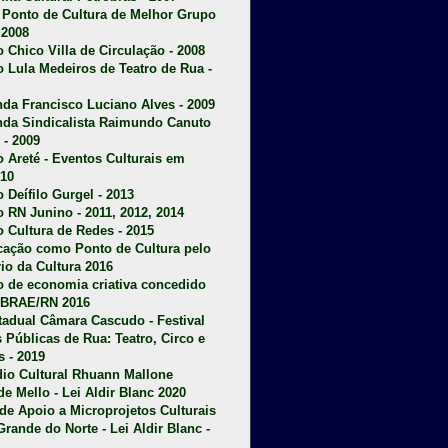
u Ponto de Cultura de Melhor Grupo
 2008
o Chico Villa de Circulação - 2008
o Lula Medeiros de Teatro de Rua -
da Francisco Luciano Alves - 2009
da Sindicalista Raimundo Canuto
 - 2009
 Areté - E
ventos Culturais em
10
 Deífilo Gurgel - 2013
o RN Junino - 2011, 2012, 2014
o Cultura de Redes - 2015
ficação como Ponto de Cultura pelo
rio da Cultura 2016
o de economia criativa concedido
EBRAE/RN 2016
stadual Câmara Cascudo - Festival
s Públicas de Rua: Teatro, Circo e
 - 2019
dio Cultural Rhuann Mallone
de Mello - Lei Aldir Blanc 2020
l de Apoio a Microprojetos Culturais
Grande do Norte - Lei Aldir Blanc -