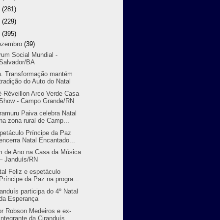
9
(281)
8
(229)
7
(395)
ezembro
(39)
rum Social Mundial -
Salvador/BA
a. Transformação mantém
tradição do Auto do Natal
é-Réveillon Arco Verde Casa
Show - Campo Grande/RN
ramuru Paiva celebra Natal
na zona rural de Camp...
petáculo Príncipe da Paz
encerra Natal Encantado...
m de Ano na Casa da Música
– Janduís/RN
tal Feliz e espetáculo
Príncipe da Paz na progra...
randuís participa do 4º Natal
da Esperança
or Robson Medeiros e ex-
integrante da Ciranduís ...