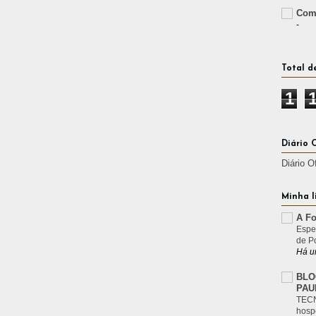
Comp
-
Total d
1
Diário 
Diário O
Minha l
A Fo
Espe
de P
Há u
BLO
PAU
TECN
hosp