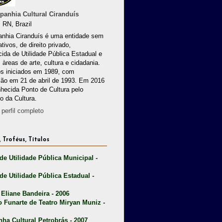
anhia Cultural Ciranduís
 RN, Brazil
nhia Ciranduís é uma entidade sem
ativos, de direito privado,
ida de Utilidade Pública Estadual e
 àreas de arte, cultura e cidadania.
os iniciados em 1989, com
ção em 21 de abril de 1993. Em 2016
nhecida Ponto de Cultura pelo
io da Cultura.
perfil completo
 Troféus, Títulos
 de Utilidade Pública Municipal -
 de Utilidade Pública Estadual -
 Eliane Bandeira - 2006
o Funarte de Teatro Miryan Muniz -
nha Cultural Petrobrás - 2007