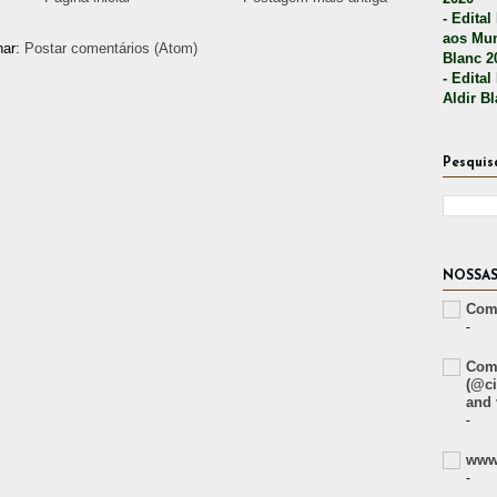
- Edital
aos Mun
nar:
Postar comentários (Atom)
Blanc 2
- Edital
Aldir B
Pesquis
NOSSAS
Comp
-
Comp
(@ci
and 
-
www.
-