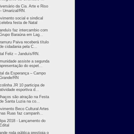
iversário da Cia. Arte e Riso
– Umarizal/RN.
vimento social e sindical
celebra festa de Natal
randuís faz intercambio com
Grupo Baraúna em Lag...
ramuru Paiva receberá título
de cidadania pela C...
tal Feliz – Janduís/RN.
munidade assiste a segunda
apresentação do espet...
tal da Esperança – Campo
Grande/RN
colinha JR 10 participa de
atividade esportiva d...
lhaços são atração na Festa
de Santa Luzia na co...
vimento Beco Cultural Artes
nas Ruas faz campanh...
lipa 2018 - Lançamento do
Edital
ande roda pública prestigia o