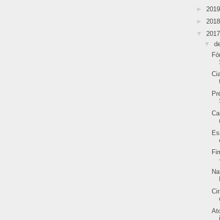
►
201
►
201
▼
201
▼
d
Fó
Ci
Pr
Ca
Es
Fi
Na
Ci
At