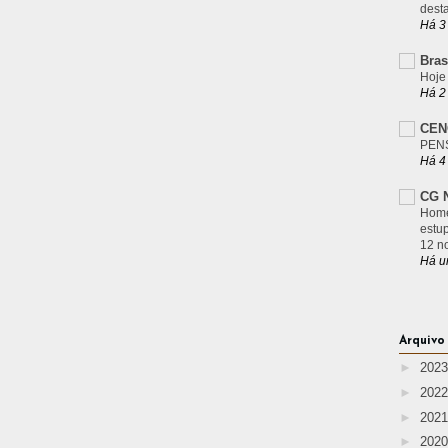
desta
Há 3
Bras
Hoje
Há 2
CEN
PEN
Há 4
CG N
Home
estu
12 n
Há u
Arquivo
►
202
►
202
►
202
►
202