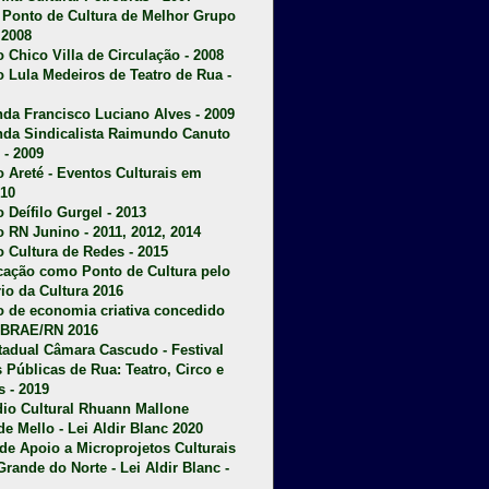
u Ponto de Cultura de Melhor Grupo
 2008
o Chico Villa de Circulação - 2008
o Lula Medeiros de Teatro de Rua -
da Francisco Luciano Alves - 2009
da Sindicalista Raimundo Canuto
 - 2009
 Areté - E
ventos Culturais em
10
 Deífilo Gurgel - 2013
o RN Junino - 2011, 2012, 2014
o Cultura de Redes - 2015
ficação como Ponto de Cultura pelo
rio da Cultura 2016
o de economia criativa concedido
EBRAE/RN 2016
stadual Câmara Cascudo - Festival
s Públicas de Rua: Teatro, Circo e
 - 2019
dio Cultural Rhuann Mallone
de Mello - Lei Aldir Blanc 2020
l de Apoio a Microprojetos Culturais
Grande do Norte - Lei Aldir Blanc -