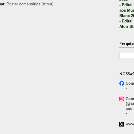
nar:
Postar comentários (Atom)
- Edital
aos Mun
Blanc 2
- Edital
Aldir B
Pesquis
NOSSAS
Comp
-
Comp
(@ci
and 
-
www.
-