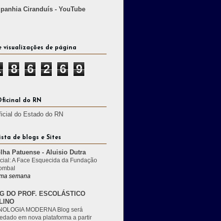
anhia Ciranduís - YouTube
e visualizações de página
1
8
6
2
6
9
Oficinal do RN
ficial do Estado do RN
ista de blogs e Sites
lha Patuense - Aluisio Dutra
cial: A Face Esquecida da Fundação
ombal
ma semana
G DO PROF. ESCOLÁSTICO
LINO
OLOGIA MODERNA Blog será
edado em nova plataforma a partir