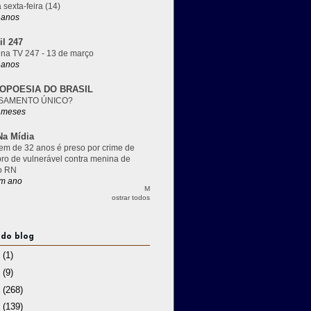
 sexta-feira (14)
 anos
il 247
 na TV 247 - 13 de março
 anos
OPOESIA DO BRASIL
SAMENTO ÚNICO?
 meses
a Mídia
m de 32 anos é preso por crime de
pro de vulnerável contra menina de
o RN
m ano
M
ostrar todos
 do blog
3
(1)
2
(9)
1
(268)
0
(139)