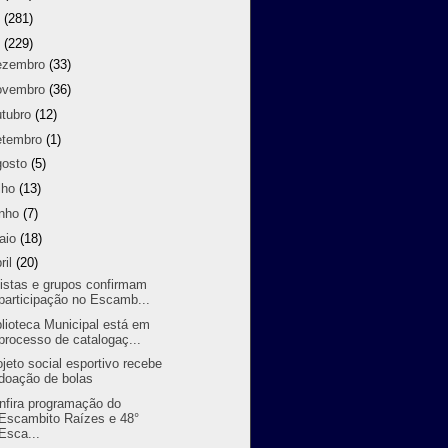
9
(281)
8
(229)
ezembro
(33)
ovembro
(36)
utubro
(12)
etembro
(1)
gosto
(5)
lho
(13)
unho
(7)
aio
(18)
ril
(20)
tistas e grupos confirmam
participação no Escamb...
blioteca Municipal está em
processo de catalogaç...
ojeto social esportivo recebe
doação de bolas
nfira programação do
Escambito Raízes e 48°
Esca...