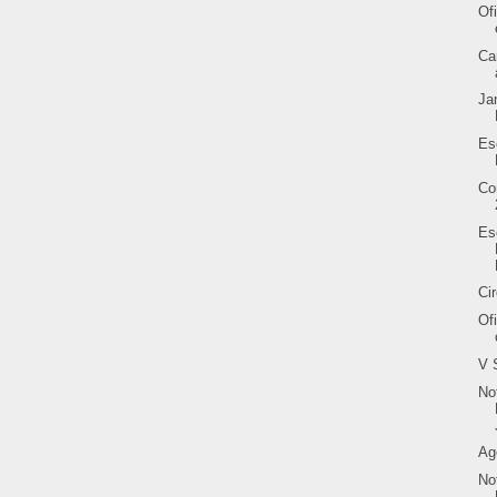
Of
Ca
Ja
Es
Co
Es
Ci
Of
V 
No
Ag
No