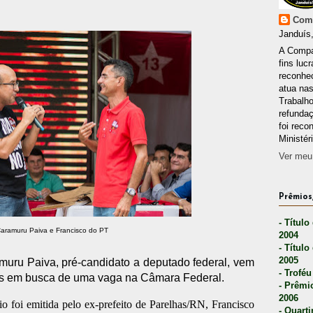
Comp
Janduís,
A Compa
fins lucr
reconhec
atua nas
Trabalh
refunda
foi reco
Ministér
Ver meu 
Prêmios,
- Título
aramuru Paiva e Francisco do PT
2004
- Título
2005
uru Paiva, pré-candidato a deputado federal, vem
- Troféu
os em busca de uma vaga na Câmara Federal.
- Prêmi
2006
o foi emitida pelo ex-prefeito de Parelhas/RN, Francisco
- Quarti