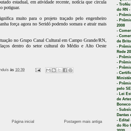
tado estadual, em atividade recente, notícia que circula
- Trofé
o potiguar.
do RN -
- Prêmi
nifica muito para o projeto traçado pelo engenheiro
- Prêmi
nha força agora no Seridó podendo somara e atrair mais
2008
- Comen
- Comen
 atuação no Grupo Canal Cultural em Campo Grande/RN,
de Brito
 laços dentro do setor cultural do Médio e Alto Oeste
- Prêmio
Rede 20
- Prêmio
- Prêmi
- Prêmi
nduís
às
10:39
- Certi
Ministé
- Prêmi
pelo S
- Lei E
de Arte
Bonecos
- Subsí
Dantas 
- Edita
Página inicial
Postagem mais antiga
do Rio 
2020