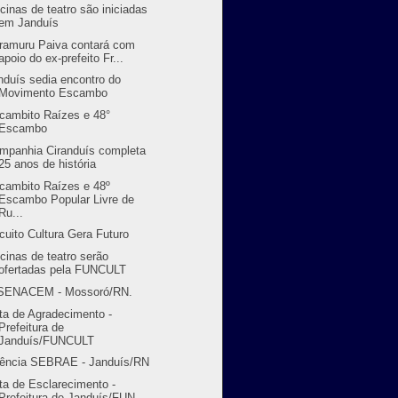
icinas de teatro são iniciadas
em Janduís
ramuru Paiva contará com
apoio do ex-prefeito Fr...
nduís sedia encontro do
Movimento Escambo
cambito Raízes e 48°
Escambo
mpanhia Ciranduís completa
25 anos de história
cambito Raízes e 48º
Escambo Popular Livre de
Ru...
rcuito Cultura Gera Futuro
icinas de teatro serão
ofertadas pela FUNCULT
SENACEM - Mossoró/RN.
ta de Agradecimento -
Prefeitura de
Janduís/FUNCULT
ência SEBRAE - Janduís/RN
ta de Esclarecimento -
Prefeitura de Janduís/FUN...