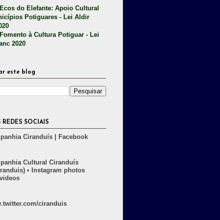
 Ecos do Elefante: Apoio Cultural
icípios Potiguares - Lei Aldir
020
 Fomento à Cultura Potiguar - Lei
lanc 2020
ar este blog
 REDES SOCIAIS
anhia Ciranduís | Facebook
anhia Cultural Ciranduís
randuis) • Instagram photos
videos
twitter.com/ciranduis