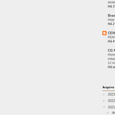
desta
Há 3
Bras
Hoje
Há 2
CEN
PEN
Há 4
CG N
Home
estu
12 n
Há u
Arquivo
►
202
►
202
▼
202
►
d