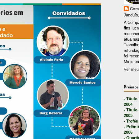
Comp
Janduís,
A Compa
fins lucr
reconhec
atua nas
Trabalh
refunda
foi reco
Ministér
Ver meu 
Prêmios,
- Título
2004
- Título
2005
- Troféu
- Prêmi
2006
- Quarti