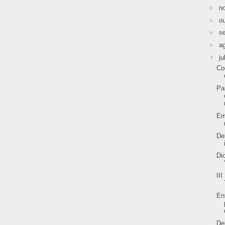
►
n
►
o
►
s
►
a
▼
ju
Co
Pa
Em
De
Di
II
En
De