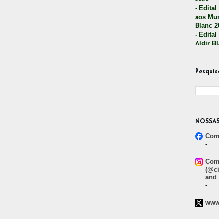
- Edital
aos Mun
Blanc 2
- Edital
Aldir B
Pesquis
NOSSAS
Comp
-
Comp
(@ci
and 
-
www.
-