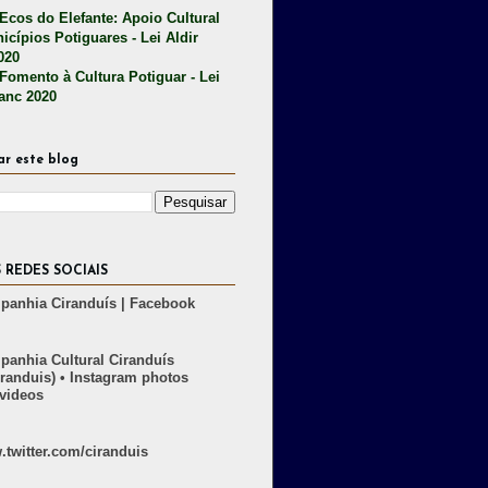
 Ecos do Elefante: Apoio Cultural
icípios Potiguares - Lei Aldir
020
 Fomento à Cultura Potiguar - Lei
lanc 2020
ar este blog
 REDES SOCIAIS
anhia Ciranduís | Facebook
anhia Cultural Ciranduís
randuis) • Instagram photos
videos
twitter.com/ciranduis