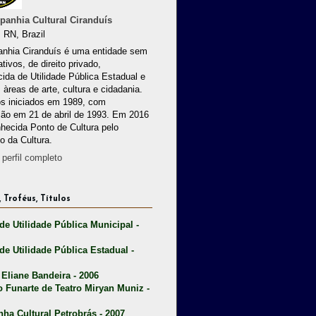
anhia Cultural Ciranduís
 RN, Brazil
nhia Ciranduís é uma entidade sem
ativos, de direito privado,
ida de Utilidade Pública Estadual e
 àreas de arte, cultura e cidadania.
os iniciados em 1989, com
ção em 21 de abril de 1993. Em 2016
nhecida Ponto de Cultura pelo
io da Cultura.
perfil completo
 Troféus, Títulos
 de Utilidade Pública Municipal -
 de Utilidade Pública Estadual -
 Eliane Bandeira - 2006
o Funarte de Teatro Miryan Muniz -
nha Cultural Petrobrás - 2007