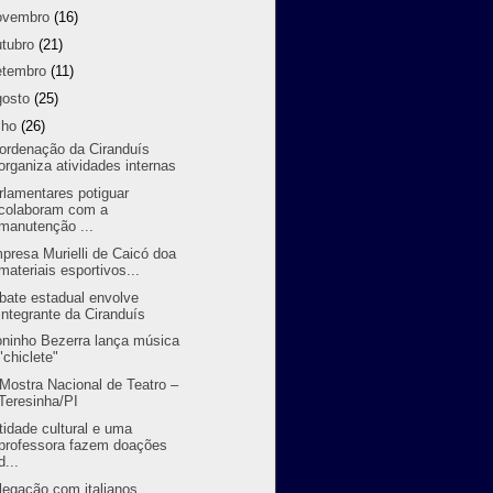
ovembro
(16)
utubro
(21)
etembro
(11)
gosto
(25)
lho
(26)
ordenação da Ciranduís
organiza atividades internas
rlamentares potiguar
colaboram com a
manutenção ...
presa Murielli de Caicó doa
materiais esportivos...
bate estadual envolve
integrante da Ciranduís
oninho Bezerra lança música
"chiclete"
I Mostra Nacional de Teatro –
Teresinha/PI
tidade cultural e uma
professora fazem doações
d...
legação com italianos