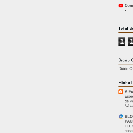
Comp
-
Total d
1
Diário 
Diário O
Minha l
A Fo
Espe
de P
Há u
BLO
PAU
TECN
hosp