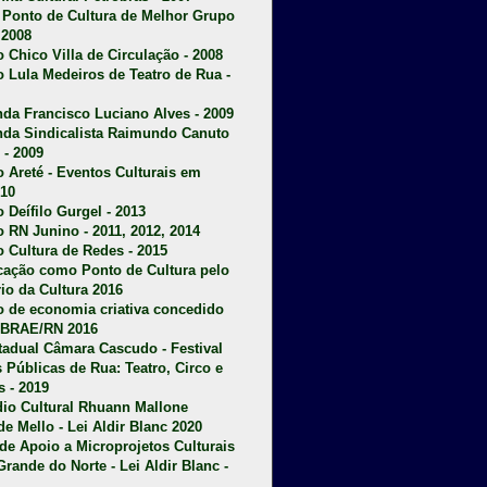
u Ponto de Cultura de Melhor Grupo
 2008
o Chico Villa de Circulação - 2008
o Lula Medeiros de Teatro de Rua -
da Francisco Luciano Alves - 2009
da Sindicalista Raimundo Canuto
 - 2009
 Areté - E
ventos Culturais em
10
 Deífilo Gurgel - 2013
o RN Junino - 2011, 2012, 2014
o Cultura de Redes - 2015
ficação como Ponto de Cultura pelo
rio da Cultura 2016
o de economia criativa concedido
EBRAE/RN 2016
stadual Câmara Cascudo - Festival
s Públicas de Rua: Teatro, Circo e
 - 2019
dio Cultural Rhuann Mallone
de Mello - Lei Aldir Blanc 2020
l de Apoio a Microprojetos Culturais
Grande do Norte - Lei Aldir Blanc -