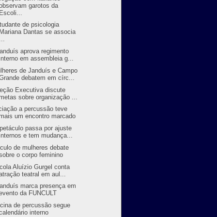
observam garotos da
Escoli...
tudante de psicologia
Mariana Dantas se associa
...
randuís aprova regimento
interno em assembleia g...
lheres de Janduís e Campo
Grande debatem em círc...
reção Executiva discute
metas sobre organização ...
iciação a percussão teve
mais um encontro marcado
petáculo passa por ajuste
internos e tem mudança...
rculo de mulheres debate
sobre o corpo feminino
cola Aluízio Gurgel conta
atração teatral em aul...
randuís marca presença em
evento da FUNCULT
icina de percussão segue
calendário interno