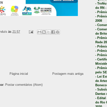
- Trofé
do RN -
- Prêmi
- Prêmi
2008
- Comen
- Comen
nduís
às
21:57
de Brito
- Prêmio
Rede 20
- Prêmio
- Prêmi
- Prêmi
- Certi
Ministé
- Prêmi
pelo S
Página inicial
Postagem mais antiga
- Lei E
de Arte
nar:
Postar comentários (Atom)
Bonecos
- Subsí
Dantas 
- Edita
do Rio 
2020