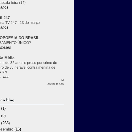
 sexta-feira (14)
 anos
il 247
 na TV 247 - 13 de março
 anos
OPOESIA DO BRASIL
SAMENTO ÚNICO?
 meses
a Mídia
m de 32 anos é preso por crime de
pro de vulnerável contra menina de
o RN
m ano
M
ostrar todos
 do blog
3
(1)
2
(9)
1
(268)
ezembro
(16)