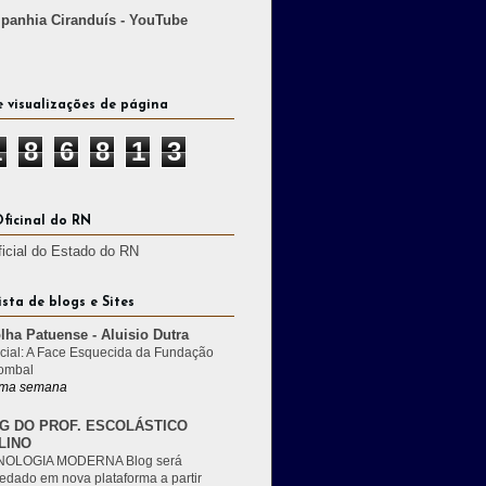
anhia Ciranduís - YouTube
e visualizações de página
1
8
6
8
1
3
Oficinal do RN
ficial do Estado do RN
ista de blogs e Sites
lha Patuense - Aluisio Dutra
cial: A Face Esquecida da Fundação
ombal
ma semana
G DO PROF. ESCOLÁSTICO
LINO
OLOGIA MODERNA Blog será
edado em nova plataforma a partir