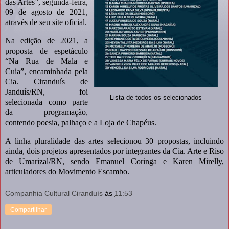
das Artes”, segunda-feira,
09 de agosto de 2021,
através de seu site oficial.
Na edição de 2021, a
proposta de espetáculo
“Na Rua de Mala e
Cuia”, encaminhada pela
Cia. Ciranduís de
Janduís/RN, foi
Lista de todos os selecionados
selecionada como parte
da programação,
contendo poesia, palhaço e a Loja de Chapéus.
A linha pluralidade das artes selecionou 30 propostas, incluindo
ainda, dois projetos apresentados por integrantes da Cia. Arte e Riso
de Umarizal/RN, sendo Emanuel Coringa e Karen Mirelly,
articuladores do Movimento Escambo.
Companhia Cultural Ciranduís
às
11:53
Compartilhar