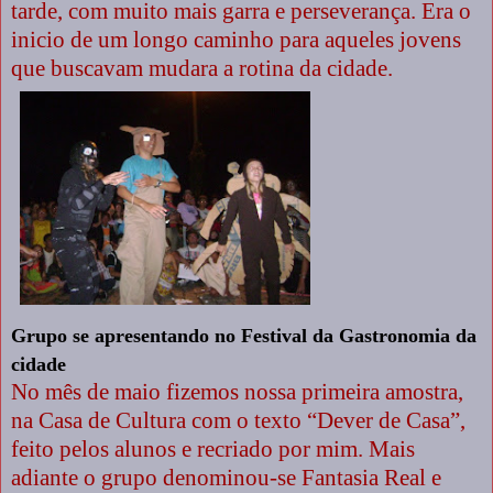
tarde, com muito mais garra e perseverança. Era o
inicio de um longo caminho para aqueles jovens
que buscavam mudara a rotina da cidade.
Grupo se apresentando no Festival da Gastronomia da
cidade
No mês de maio fizemos nossa primeira amostra,
na Casa de Cultura com o texto “Dever de Casa”,
feito pelos alunos e recriado por mim. Mais
adiante o grupo denominou-se Fantasia Real e