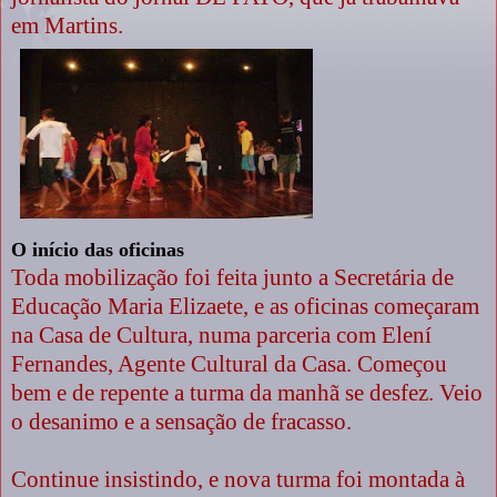
em Martins.
O início das oficinas
Toda mobilização foi feita junto a Secretária de
Educação Maria Elizaete, e as oficinas começaram
na Casa de Cultura, numa parceria com Elení
Fernandes, Agente Cultural da Casa. Começou
bem e de repente a turma da manhã se desfez. Veio
o desanimo e a sensação de fracasso.
Continue insistindo, e nova turma foi montada à