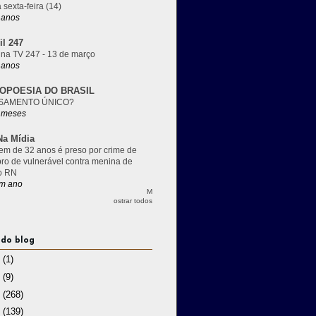
 sexta-feira (14)
 anos
il 247
 na TV 247 - 13 de março
 anos
OPOESIA DO BRASIL
SAMENTO ÚNICO?
 meses
a Mídia
m de 32 anos é preso por crime de
pro de vulnerável contra menina de
o RN
m ano
M
ostrar todos
 do blog
3
(1)
2
(9)
1
(268)
0
(139)