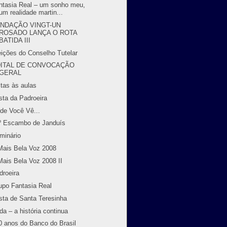
ntasia Real – um sonho meu,
um realidade martin...
NDAÇÃO VINGT-UN
ROSADO LANÇA O ROTA
BATIDA III
eições do Conselho Tutelar
ITAL DE CONVOCAÇÃO
GERAL
ltas às aulas
sta da Padroeira
de Você Vê...
º Escambo de Janduís
minário
Mais Bela Voz 2008
Mais Bela Voz 2008 II
droeira
upo Fantasia Real
sta de Santa Teresinha
da – a história continua
0 anos do Banco do Brasil