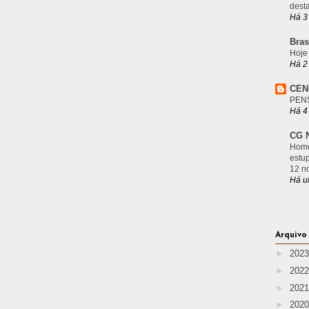
desta
Há 3
Bras
Hoje
Há 2
CEN
PEN
Há 4
CG N
Home
estu
12 n
Há u
Arquivo
►
202
►
202
►
202
►
202