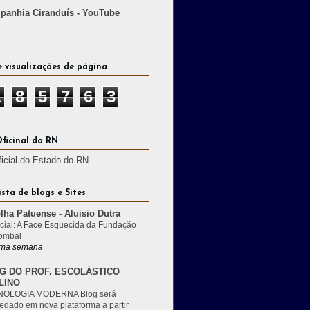
anhia Ciranduís - YouTube
e visualizações de página
1
8
5
7
6
3
Oficinal do RN
ficial do Estado do RN
ista de blogs e Sites
lha Patuense - Aluisio Dutra
cial: A Face Esquecida da Fundação
ombal
ma semana
G DO PROF. ESCOLÁSTICO
LINO
OLOGIA MODERNA Blog será
edado em nova plataforma a partir