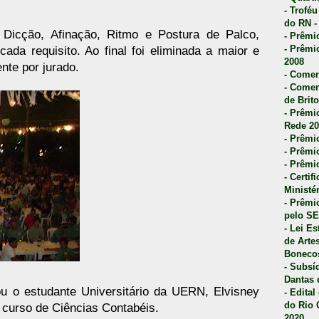
- Trofé
do RN -
 Dicção, Afinação, Ritmo e Postura de Palco,
- Prêmi
- Prêmi
ada requisito. Ao final foi eliminada a maior e
2008
nte por jurado.
- Comen
- Comen
de Brito
- Prêmio
Rede 20
- Prêmio
- Prêmi
- Prêmi
- Certi
Ministé
- Prêmi
pelo S
- Lei E
de Arte
Bonecos
- Subsí
Dantas 
u o estudante Universitário da UERN, Elvisney
- Edita
do Rio 
 curso de Ciências Contabéis.
2020