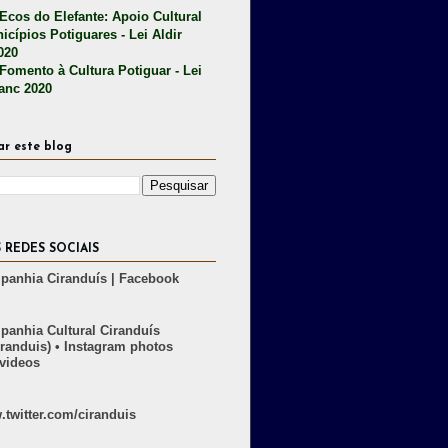
 Ecos do Elefante: Apoio Cultural
icípios Potiguares - Lei Aldir
020
 Fomento à Cultura Potiguar - Lei
lanc 2020
ar este blog
 REDES SOCIAIS
anhia Ciranduís | Facebook
anhia Cultural Ciranduís
randuis) • Instagram photos
videos
twitter.com/ciranduis