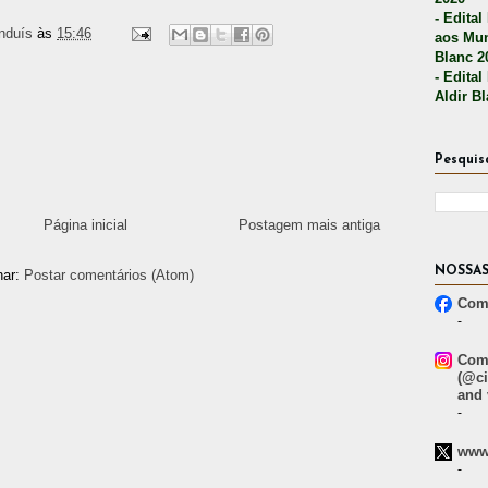
- Edital
nduís
às
15:46
aos Mun
Blanc 2
- Edital
Aldir B
Pesquis
Página inicial
Postagem mais antiga
NOSSAS
nar:
Postar comentários (Atom)
Comp
-
Comp
(@ci
and 
-
www.
-