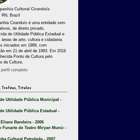
anhia Cultural Ciranduís
 RN, Brazil
nhia Ciranduís é uma entidade sem
ativos, de direito privado,
ida de Utilidade Pública Estadual e
 àreas de arte, cultura e cidadania.
os iniciados em 1989, com
ção em 21 de abril de 1993. Em 2016
nhecida Ponto de Cultura pelo
io da Cultura.
perfil completo
 Troféus, Títulos
 de Utilidade Pública Municipal -
 de Utilidade Pública Estadual -
 Eliane Bandeira - 2006
o Funarte de Teatro Miryan Muniz -
nha Cultural Petrobrás - 2007