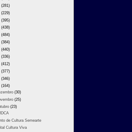
9
(281)
8
(229)
7
(395)
6
(438)
5
(484)
4
(384)
3
(440)
2
(336)
1
(412)
0
(377)
9
(346)
8
(164)
ezembro
(30)
ovembro
(25)
utubro
(23)
MDCA
nto de Cultura Semearte
ital Cultura Viva