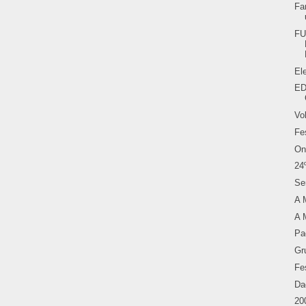
Fa
FU
El
ED
Vo
Fe
On
24
Se
A 
A 
Pa
Gr
Fe
Da
20