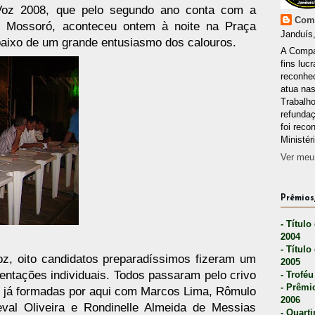
oz 2008, que pelo segundo ano conta com a
Comp
e Mossoró, aconteceu ontem à noite na Praça
Janduís,
baixo de um grande entusiasmo dos calouros.
A Compa
fins lucr
reconhec
atua nas
Trabalh
refunda
foi reco
Ministér
Ver meu 
Prêmios,
- Título
2004
- Título
z, oito candidatos preparadíssimos fizeram um
2005
ntações individuais. Todos passaram pelo crivo
- Troféu
- Prêmi
já formadas por aqui com Marcos Lima, Rômulo
2006
eval Oliveira e Rondinelle Almeida de Messias
- Quarti