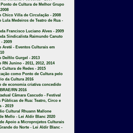
u Ponto de Cultura de Melhor Grupo
 2008
o Chico Villa de Circulação - 2008
o Lula Medeiros de Teatro de Rua -
da Francisco Luciano Alves - 2009
da Sindicalista Raimundo Canuto
 - 2009
 Areté - E
ventos Culturais em
10
 Deífilo Gurgel - 2013
o RN Junino - 2011, 2012, 2014
o Cultura de Redes - 2015
ficação como Ponto de Cultura pelo
rio da Cultura 2016
o de economia criativa concedido
EBRAE/RN 2016
stadual Câmara Cascudo - Festival
s Públicas de Rua: Teatro, Circo e
 - 2019
dio Cultural Rhuann Mallone
de Mello - Lei Aldir Blanc 2020
l de Apoio a Microprojetos Culturais
Grande do Norte - Lei Aldir Blanc -