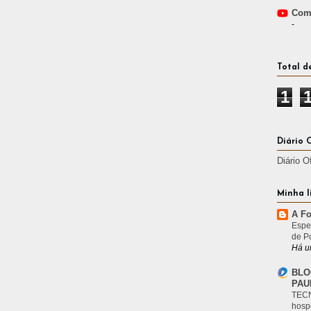
Comp
-
Total d
1
Diário 
Diário O
Minha l
A Fo
Espe
de P
Há u
BLO
PAU
TECN
hosp