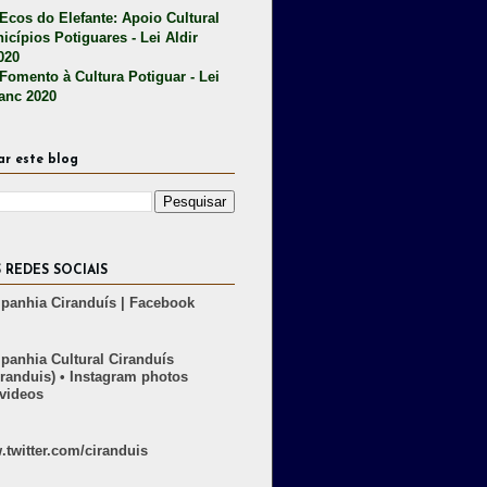
 Ecos do Elefante: Apoio Cultural
icípios Potiguares - Lei Aldir
020
 Fomento à Cultura Potiguar - Lei
lanc 2020
ar este blog
 REDES SOCIAIS
anhia Ciranduís | Facebook
anhia Cultural Ciranduís
randuis) • Instagram photos
videos
twitter.com/ciranduis