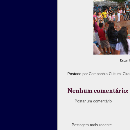
Escamb
Postado por
Companhia Cultural Cira
Nenhum comentário:
Postar um comentário
Postagem mais recente