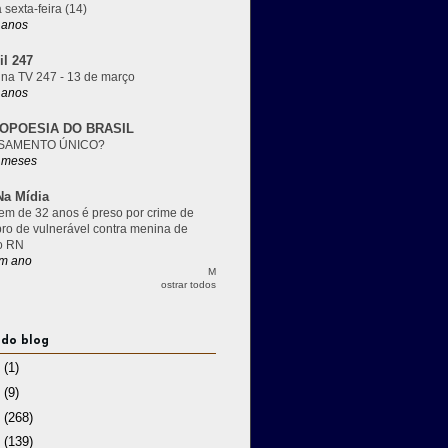
 sexta-feira (14)
 anos
il 247
 na TV 247 - 13 de março
 anos
OPOESIA DO BRASIL
SAMENTO ÚNICO?
 meses
a Mídia
m de 32 anos é preso por crime de
pro de vulnerável contra menina de
o RN
m ano
M
ostrar todos
 do blog
3
(1)
2
(9)
1
(268)
0
(139)