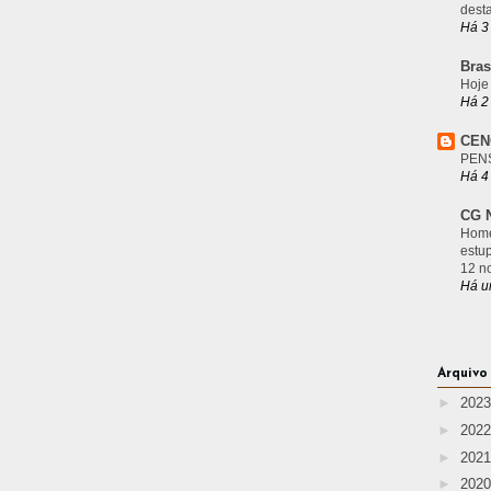
desta
Há 3
Bras
Hoje
Há 2
CEN
PEN
Há 4
CG N
Home
estu
12 n
Há u
Arquivo
►
202
►
202
►
202
►
202