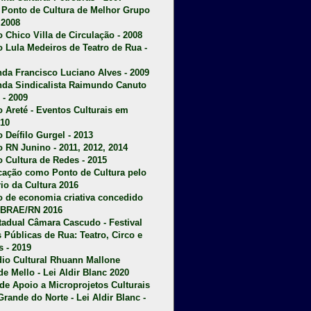
u Ponto de Cultura de Melhor Grupo
 2008
o Chico Villa de Circulação - 2008
o Lula Medeiros de Teatro de Rua -
da Francisco Luciano Alves - 2009
da Sindicalista Raimundo Canuto
 - 2009
 Areté - E
ventos Culturais em
10
 Deífilo Gurgel - 2013
o RN Junino - 2011, 2012, 2014
o Cultura de Redes - 2015
ficação como Ponto de Cultura pelo
rio da Cultura 2016
o de economia criativa concedido
EBRAE/RN 2016
stadual Câmara Cascudo - Festival
s Públicas de Rua: Teatro, Circo e
 - 2019
dio Cultural Rhuann Mallone
de Mello - Lei Aldir Blanc 2020
l de Apoio a Microprojetos Culturais
Grande do Norte - Lei Aldir Blanc -