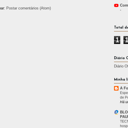
Comp
nar:
Postar comentários (Atom)
-
Total d
1
Diário 
Diário O
Minha l
A Fo
Espe
de P
Há u
BLO
PAU
TECN
hosp