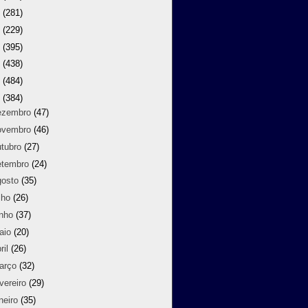
9
(281)
8
(229)
7
(395)
6
(438)
5
(484)
4
(384)
ezembro
(47)
ovembro
(46)
utubro
(27)
etembro
(24)
gosto
(35)
lho
(26)
unho
(37)
aio
(20)
ril
(26)
arço
(32)
vereiro
(29)
neiro
(35)