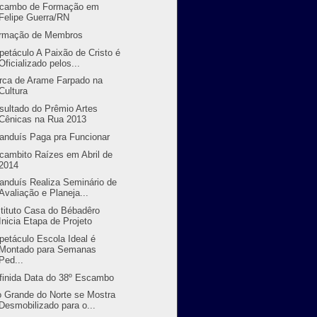
cambo de Formação em
Felipe Guerra/RN
rmação de Membros
petáculo A Paixão de Cristo é
Oficializado pelos...
rca de Arame Farpado na
Cultura
sultado do Prêmio Artes
Cênicas na Rua 2013
randuís Paga pra Funcionar
cambito Raízes em Abril de
2014
randuís Realiza Seminário de
Avaliação e Planeja...
stituto Casa do Bébadêro
Inicia Etapa de Projeto
petáculo Escola Ideal é
Montado para Semanas
Ped...
finida Data do 38º Escambo
o Grande do Norte se Mostra
Desmobilizado para o...