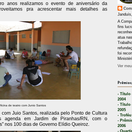
ro anos realizamos o evento de aniversário da
Comp
oveitamos pra acrescentar mais detalhes as
Janduís,
A Compa
fins lucr
reconhec
atua nas
Trabalh
refunda
foi reco
Ministér
Ver meu 
Prêmios,
- Título
2004
- Título
ficina de teatro com Junio Santos
2005
o com Juio Santos, realizada pelo Ponto de Cultura
- Troféu
 agenda em Jardim de Piranhas/RN, com o
- Prêmi
s” nos 100 dias de Govern
o Elídio Queiroz.
2006
- Quarti