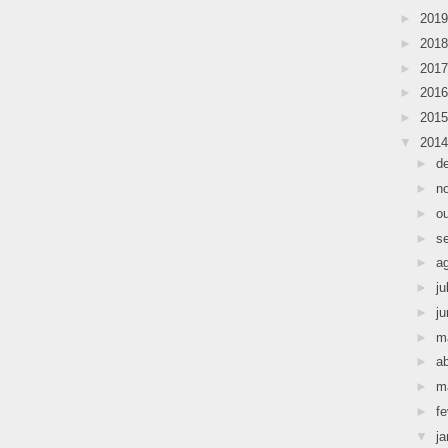
►
201
►
201
►
201
►
201
►
201
▼
201
►
d
►
n
►
o
►
s
►
a
►
ju
►
j
►
m
►
ab
►
m
►
fe
▼
ja