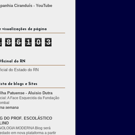
anhia Ciranduís - YouTube
e visualizações de página
1
8
6
1
0
3
Oficinal do RN
ficial do Estado do RN
ista de blogs e Sites
lha Patuense - Aluisio Dutra
cial: A Face Esquecida da Fundação
ombal
ma semana
G DO PROF. ESCOLÁSTICO
LINO
OLOGIA MODERNA Blog será
edado em nova plataforma a partir