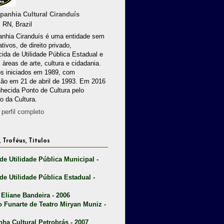
anhia Cultural Ciranduís
 RN, Brazil
nhia Ciranduís é uma entidade sem
ativos, de direito privado,
ida de Utilidade Pública Estadual e
 àreas de arte, cultura e cidadania.
os iniciados em 1989, com
ção em 21 de abril de 1993. Em 2016
nhecida Ponto de Cultura pelo
io da Cultura.
perfil completo
 Troféus, Títulos
 de Utilidade Pública Municipal -
 de Utilidade Pública Estadual -
 Eliane Bandeira - 2006
o Funarte de Teatro Miryan Muniz -
nha Cultural Petrobrás - 2007