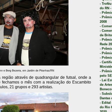
- Trofé
do RN -
- Prêmi
- Prêmi
2008
- Comen
- Comen
de Brito
- Prêmio
Rede 20
- Prêmio
- Prêmi
- Prêmi
- Certi
Ministé
nn e Berg Bezerra, em Jardim de Piranhas/RN
- Prêmi
pelo S
 região através de quadrangular de futsal, onde a
- Lei E
 e fechamos o mês com a realização do Escambito
de Arte
los, 21 grupos e 293 artistas.
Bonecos
- Subsí
Dantas 
- Edita
do Rio 
2020