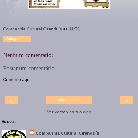
Companhia Cultural Ciranduís
às
11:56
Compartilhar
Nenhum comentário:
Postar um comentário
Comente aqui!
‹
›
Página inicial
Ver versão para a web
Eu sou...
Companhia Cultural Ciranduís