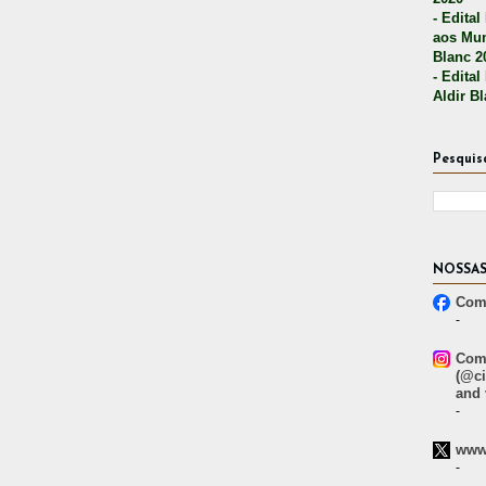
- Edital
aos Mun
Blanc 2
- Edital
Aldir B
Pesquis
NOSSAS
Comp
-
Comp
(@ci
and 
-
www.
-