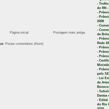
- Trofé
do RN -
- Prêmi
- Prêmi
2008
- Comen
- Comen
Página inicial
Postagem mais antiga
de Brito
- Prêmio
Rede 20
nar:
Postar comentários (Atom)
- Prêmio
- Prêmi
- Prêmi
- Certi
Ministé
- Prêmi
pelo S
- Lei E
de Arte
Bonecos
- Subsí
Dantas 
- Edita
do Rio 
2020