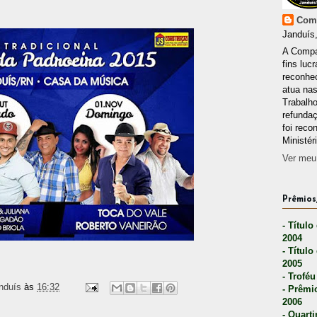
Comp
Janduís,
A Compa
fins lucr
reconhec
atua nas
Trabalh
refunda
foi reco
Ministér
Ver meu 
Prêmios,
- Título
2004
- Título
2005
- Troféu
nduís
às
16:32
- Prêmi
2006
- Quarti