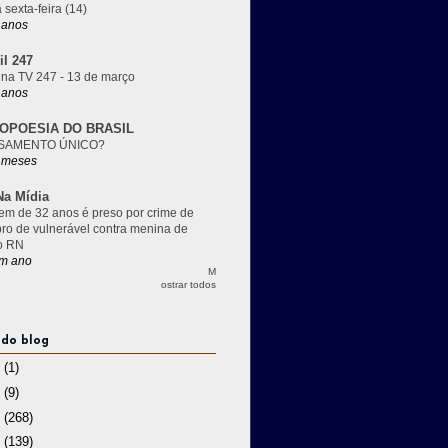
 sexta-feira (14)
 anos
il 247
 na TV 247 - 13 de março
 anos
OPOESIA DO BRASIL
SAMENTO ÚNICO?
 meses
a Mídia
m de 32 anos é preso por crime de
pro de vulnerável contra menina de
o RN
m ano
M
ostrar todos
 do blog
3
(1)
2
(9)
1
(268)
0
(139)