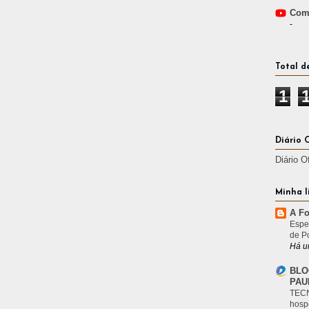
Comp
-
Total d
1
Diário 
Diário O
Minha l
A Fo
Espe
de P
Há u
BLO
PAU
TECN
hosp