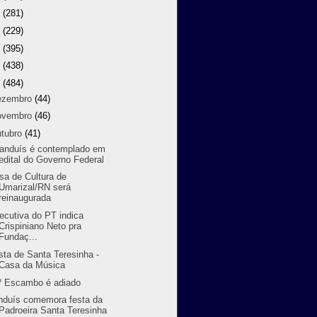
9
(281)
8
(229)
7
(395)
6
(438)
5
(484)
ezembro
(44)
ovembro
(46)
utubro
(41)
randuís é contemplado em
edital do Governo Federal
sa de Cultura de
Umarizal/RN será
reinaugurada
ecutiva do PT indica
Crispiniano Neto pra
Fundaç...
sta de Santa Teresinha -
Casa da Música
º Escambo é adiado
nduís comemora festa da
Padroeira Santa Teresinha