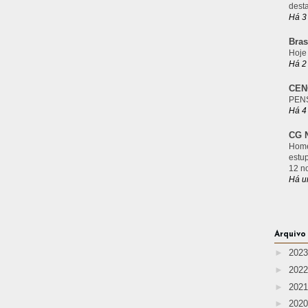
desta
Há 3
Bras
Hoje
Há 2
CEN
PEN
Há 4
CG N
Home
estu
12 n
Há u
Arquivo
►
202
►
202
►
202
►
202