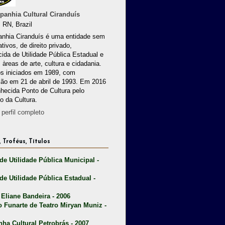
anhia Cultural Ciranduís
 RN, Brazil
nhia Ciranduís é uma entidade sem
ativos, de direito privado,
ida de Utilidade Pública Estadual e
 àreas de arte, cultura e cidadania.
os iniciados em 1989, com
ção em 21 de abril de 1993. Em 2016
nhecida Ponto de Cultura pelo
io da Cultura.
perfil completo
 Troféus, Títulos
 de Utilidade Pública Municipal -
 de Utilidade Pública Estadual -
 Eliane Bandeira - 2006
o Funarte de Teatro Miryan Muniz -
nha Cultural Petrobrás - 2007