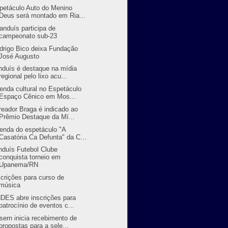
petáculo Auto do Menino
Deus será montado em Ria...
randuís participa de
campeonato sub-23
drigo Bico deixa Fundação
José Augusto
nduís é destaque na mídia
regional pelo lixo acu...
enda cultural no Espetáculo
Espaço Cênico em Mos...
reador Braga é indicado ao
Prêmio Destaque da Mí...
enda do espetáculo "A
Casatória Ca Defunta" da C...
nduís Futebol Clube
conquista torneio em
Upanema/RN
scrições para curso de
música
DES abre inscrições para
patrocínio de eventos c...
sern inicia recebimento de
propostas para a sele...