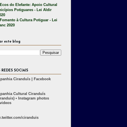
 Ecos do Elefante: Apoio Cultural
icípios Potiguares - Lei Aldir
020
 Fomento à Cultura Potiguar - Lei
lanc 2020
ar este blog
 REDES SOCIAIS
anhia Ciranduís | Facebook
anhia Cultural Ciranduís
randuis) • Instagram photos
videos
twitter.com/ciranduis