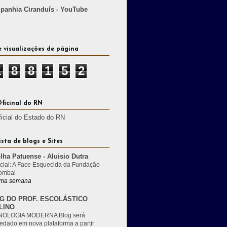
anhia Ciranduís - YouTube
e visualizações de página
1
8
8
1
5
2
Oficinal do RN
ficial do Estado do RN
ista de blogs e Sites
lha Patuense - Aluisio Dutra
cial: A Face Esquecida da Fundação
ombal
ma semana
G DO PROF. ESCOLÁSTICO
LINO
OLOGIA MODERNA Blog será
edado em nova plataforma a partir