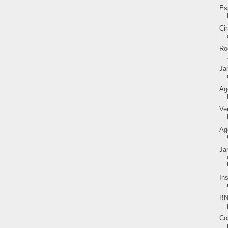
Es
Ci
Ro
Ja
Ag
Ve
Ag
Ja
In
BN
Co