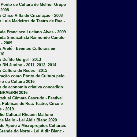
u Ponto de Cultura de Melhor Grupo
 2008
o Chico Villa de Circulação - 2008
o Lula Medeiros de Teatro de Rua -
da Francisco Luciano Alves - 2009
da Sindicalista Raimundo Canuto
 - 2009
 Areté - E
ventos Culturais em
10
 Deífilo Gurgel - 2013
o RN Junino - 2011, 2012, 2014
o Cultura de Redes - 2015
ficação como Ponto de Cultura pelo
rio da Cultura 2016
o de economia criativa concedido
EBRAE/RN 2016
stadual Câmara Cascudo - Festival
s Públicas de Rua: Teatro, Circo e
 - 2019
dio Cultural Rhuann Mallone
de Mello - Lei Aldir Blanc 2020
l de Apoio a Microprojetos Culturais
Grande do Norte - Lei Aldir Blanc -