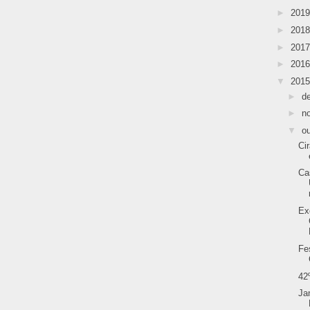
►
201
►
201
►
201
►
201
▼
201
►
d
►
n
▼
o
Ci
Ca
Ex
Fe
42
Ja