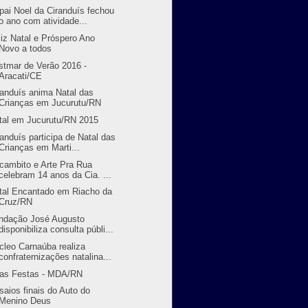
pai Noel da Ciranduís fechou
o ano com atividade...
liz Natal e Próspero Ano
Novo a todos
stmar de Verão 2016 -
Aracati/CE
randuís anima Natal das
Crianças em Jucurutu/RN
tal em Jucurutu/RN 2015
randuís participa de Natal das
Crianças em Marti...
cambito e Arte Pra Rua
celebram 14 anos da Cia. ...
tal Encantado em Riacho da
Cruz/RN
ndação José Augusto
disponibiliza consulta públi...
cleo Carnaúba realiza
confraternizações natalina...
as Festas - MDA/RN
saios finais do Auto do
Menino Deus