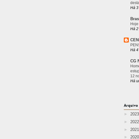
desta
Há 3
Bras
Hoje
Há 2
CEN
PEN
Há 4
CG N
Home
estu
12 n
Há u
Arquivo
►
202
►
202
►
202
►
202