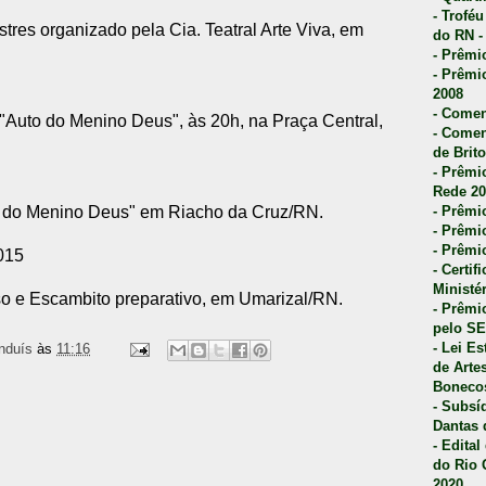
- Trofé
tres organizado pela Cia. Teatral Arte Viva, em
do RN -
- Prêmi
- Prêmi
2008
- Comen
"Auto do Menino Deus", às 20h, na Praça Central,
- Comen
de Brito
- Prêmio
Rede 20
o do Menino Deus" em Riacho da Cruz/RN.
- Prêmio
- Prêmi
- Prêmi
015
- Certi
Ministé
iso e Escambito preparativo, em Umarizal/RN.
- Prêmi
pelo S
- Lei E
nduís
às
11:16
de Arte
Bonecos
- Subsí
Dantas 
- Edita
do Rio 
2020