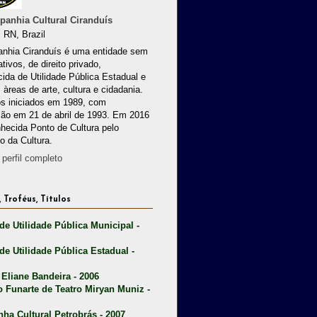
anhia Cultural Ciranduís
 RN, Brazil
nhia Ciranduís é uma entidade sem
ativos, de direito privado,
ida de Utilidade Pública Estadual e
 àreas de arte, cultura e cidadania.
os iniciados em 1989, com
ção em 21 de abril de 1993. Em 2016
nhecida Ponto de Cultura pelo
io da Cultura.
perfil completo
 Troféus, Títulos
 de Utilidade Pública Municipal -
 de Utilidade Pública Estadual -
 Eliane Bandeira - 2006
o Funarte de Teatro Miryan Muniz -
nha Cultural Petrobrás - 2007