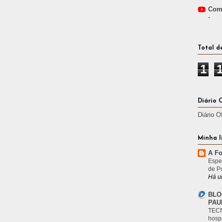
Comp
-
Total d
1
Diário 
Diário O
Minha l
A Fo
Espe
de P
Há u
BLO
PAU
TECN
hosp