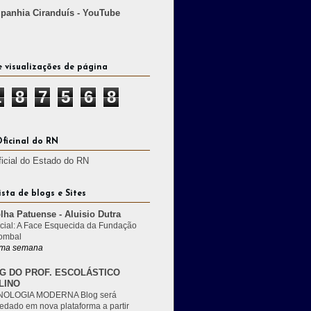
anhia Ciranduís - YouTube
e visualizações de página
1
8
7
5
6
8
Oficinal do RN
ficial do Estado do RN
ista de blogs e Sites
lha Patuense - Aluisio Dutra
cial: A Face Esquecida da Fundação
ombal
ma semana
G DO PROF. ESCOLÁSTICO
LINO
OLOGIA MODERNA Blog será
edado em nova plataforma a partir