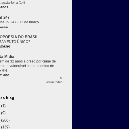
 sexta-feira (14)
 anos
il 247
 na TV 247 - 13 de março
 anos
OPOESIA DO BRASIL
SAMENTO ÚNICO?
 meses
a Mídia
m de 32 anos é preso por crime de
pro de vulnerável contra menina de
o RN
m ano
M
ostrar todos
 do blog
3
(1)
2
(9)
1
(268)
0
(139)