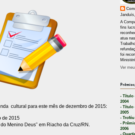
Comp
Janduís,
A Compa
fins lucr
reconhec
atua nas
Trabalh
refunda
foi reco
Ministér
Ver meu 
Prêmios,
- Título
2004
enda
cultural para este mês de dezembro de 2015:
- Título
2005
o de 2015
- Troféu
- Prêmi
o do Menino Deus" em Riacho da Cruz/RN.
2006
- Quarti