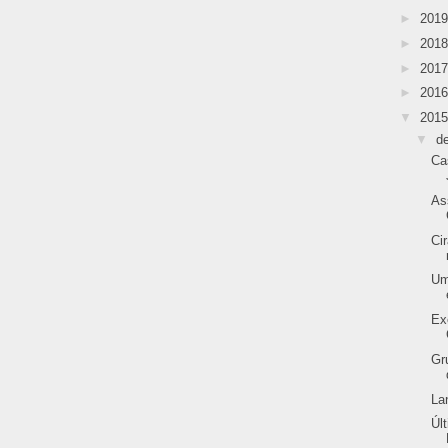
►
201
►
201
►
201
►
201
▼
201
▼
d
Ca
As
Ci
Um
Ex
Gr
La
Úl