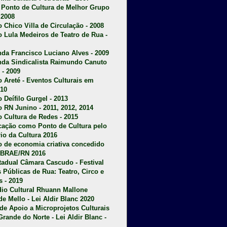
u Ponto de Cultura de Melhor Grupo
 2008
o Chico Villa de Circulação - 2008
o Lula Medeiros de Teatro de Rua -
da Francisco Luciano Alves - 2009
da Sindicalista Raimundo Canuto
 - 2009
 Areté - E
ventos Culturais em
10
 Deífilo Gurgel - 2013
o RN Junino - 2011, 2012, 2014
o Cultura de Redes - 2015
ficação como Ponto de Cultura pelo
rio da Cultura 2016
o de economia criativa concedido
EBRAE/RN 2016
stadual Câmara Cascudo - Festival
s Públicas de Rua: Teatro, Circo e
 - 2019
dio Cultural Rhuann Mallone
de Mello - Lei Aldir Blanc 2020
l de Apoio a Microprojetos Culturais
Grande do Norte - Lei Aldir Blanc -