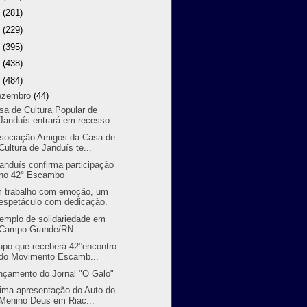
9
(281)
8
(229)
7
(395)
6
(438)
5
(484)
ezembro
(44)
sa de Cultura Popular de
Janduís entrará em recesso
sociação Amigos da Casa de
Cultura de Janduís te...
randuís confirma participação
no 42° Escambo
 trabalho com emoção, um
espetáculo com dedicação.
emplo de solidariedade em
Campo Grande/RN.
upo que receberá 42°encontro
do Movimento Escamb...
nçamento do Jornal "O Galo"
tima apresentação do Auto do
Menino Deus em Riac...