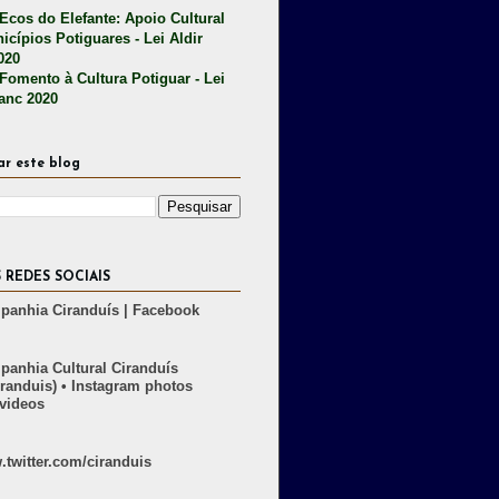
 Ecos do Elefante: Apoio Cultural
icípios Potiguares - Lei Aldir
020
 Fomento à Cultura Potiguar - Lei
lanc 2020
ar este blog
 REDES SOCIAIS
anhia Ciranduís | Facebook
anhia Cultural Ciranduís
randuis) • Instagram photos
videos
twitter.com/ciranduis