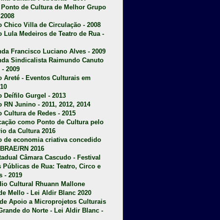
u Ponto de Cultura de Melhor Grupo
 2008
o Chico Villa de Circulação - 2008
o Lula Medeiros de Teatro de Rua -
da Francisco Luciano Alves - 2009
da Sindicalista Raimundo Canuto
 - 2009
 Areté - E
ventos Culturais em
10
 Deífilo Gurgel - 2013
o RN Junino - 2011, 2012, 2014
o Cultura de Redes - 2015
ficação como Ponto de Cultura pelo
rio da Cultura 2016
o de economia criativa concedido
EBRAE/RN 2016
stadual Câmara Cascudo - Festival
s Públicas de Rua: Teatro, Circo e
 - 2019
dio Cultural Rhuann Mallone
de Mello - Lei Aldir Blanc 2020
l de Apoio a Microprojetos Culturais
Grande do Norte - Lei Aldir Blanc -