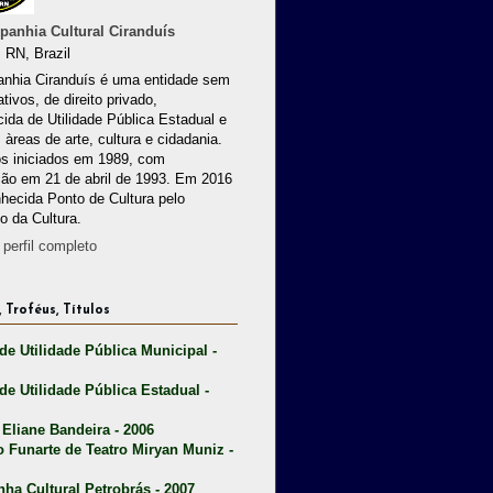
anhia Cultural Ciranduís
 RN, Brazil
nhia Ciranduís é uma entidade sem
ativos, de direito privado,
ida de Utilidade Pública Estadual e
 àreas de arte, cultura e cidadania.
os iniciados em 1989, com
ção em 21 de abril de 1993. Em 2016
nhecida Ponto de Cultura pelo
io da Cultura.
perfil completo
 Troféus, Títulos
 de Utilidade Pública Municipal -
 de Utilidade Pública Estadual -
 Eliane Bandeira - 2006
o Funarte de Teatro Miryan Muniz -
nha Cultural Petrobrás - 2007