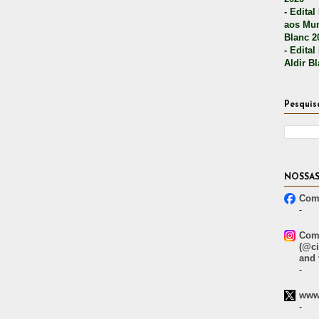
- Edital
aos Mun
Blanc 2
- Edital
Aldir B
Pesquis
NOSSAS
Comp
-
Comp
(@ci
and 
-
www.
-