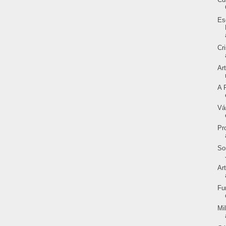
Es
Cr
Ar
A 
Vá
Pr
So
Ar
Fu
Mi