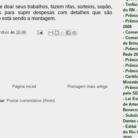
- Trofé
 doar seus trabalhos, fazem rifas, sorteios, sopão,
do RN -
s para suprir despesas com detalhes que são
- Prêmi
e está sendo a montagem.
- Prêmi
2008
nduís
às
16:49
- Comen
- Comen
de Brito
- Prêmio
Rede 20
- Prêmio
- Prêmi
- Prêmi
- Certi
Ministé
Página inicial
Postagem mais antiga
- Prêmi
pelo S
- Lei E
nar:
Postar comentários (Atom)
de Arte
Bonecos
- Subsí
Dantas 
- Edita
do Rio 
2020