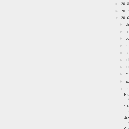
►
201
►
201
▼
201
►
d
►
n
►
o
►
s
►
a
►
ju
►
j
►
m
►
ab
▼
m
Pr
Sa
Jo
Cu