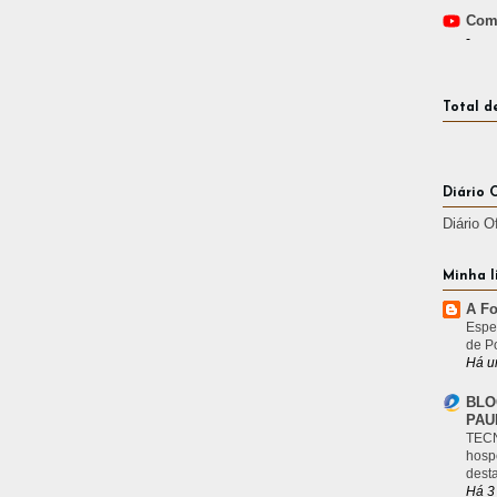
Comp
-
Total d
Diário 
Diário O
Minha l
A Fo
Espe
de P
Há u
BLO
PAU
TECN
hosp
desta
Há 3