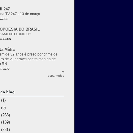
il 247
 na TV 247 - 13 de março
 anos
OPOESIA DO BRASIL
SAMENTO ÚNICO?
 meses
a Mídia
m de 32 anos é preso por crime de
pro de vulnerável contra menina de
o RN
m ano
M
ostrar todos
 do blog
3
(1)
2
(9)
1
(268)
0
(139)
9
(281)