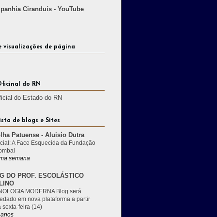
anhia Ciranduís - YouTube
e visualizações de página
Oficinal do RN
ficial do Estado do RN
ista de blogs e Sites
lha Patuense - Aluisio Dutra
cial: A Face Esquecida da Fundação
ombal
ma semana
G DO PROF. ESCOLÁSTICO
LINO
OLOGIA MODERNA Blog será
edado em nova plataforma a partir
 sexta-feira (14)
 anos