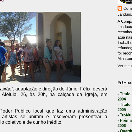
Comp
Janduís,
A Compa
fins lucr
reconhec
atua nas
Trabalh
refunda
foi reco
Ministér
Ver meu 
Prêmios,
aixão”, adaptação e direção de Júnior Félix, deverá
- Título
Aleluia, 26, às 20h, na calçada da igreja, em
2004
- Título
2005
 Poder Público local que faz uma administração
- Troféu
artistas se uniram e resolveram presentear a
- Prêmi
 coletivo e de cunho inédito.
2006
- Quarti