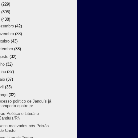
8
(229)
7
(395)
6
(438)
ezembro
(42)
ovembro
(38)
utubro
(43)
etembro
(38)
gosto
(32)
lho
(32)
unho
(37)
aio
(37)
ril
(33)
arço
(32)
ocesso político de Janduís já
comporta quatro pr...
rau Poético e Literário -
Janduís/RN
vens motivados pós Paixão
de Cristo
rso Livre de Teatro -