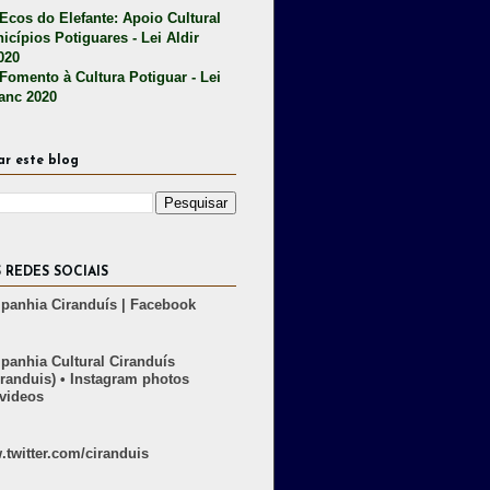
 Ecos do Elefante: Apoio Cultural
icípios Potiguares - Lei Aldir
020
 Fomento à Cultura Potiguar - Lei
lanc 2020
ar este blog
 REDES SOCIAIS
anhia Ciranduís | Facebook
anhia Cultural Ciranduís
randuis) • Instagram photos
videos
twitter.com/ciranduis