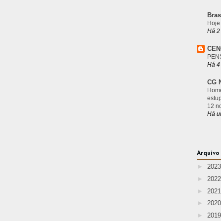
Bras
Hoje
Há 2
CEN
PEN
Há 4
CG N
Home
estu
12 n
Há u
Arquivo
►
202
►
202
►
202
►
202
►
201