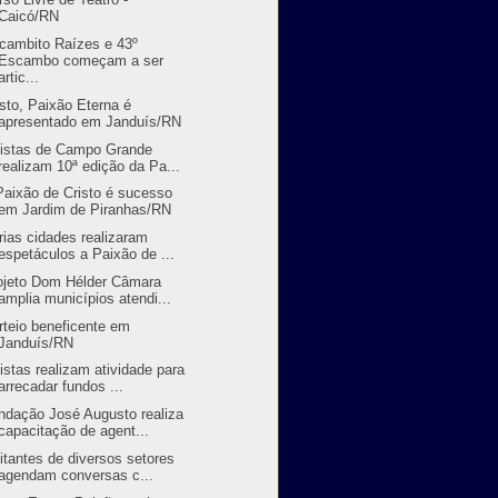
Caicó/RN
cambito Raízes e 43º
Escambo começam a ser
artic...
isto, Paixão Eterna é
apresentado em Janduís/RN
tistas de Campo Grande
realizam 10ª edição da Pa...
Paixão de Cristo é sucesso
em Jardim de Piranhas/RN
rias cidades realizaram
espetáculos a Paixão de ...
ojeto Dom Hélder Câmara
amplia municípios atendi...
rteio beneficente em
Janduís/RN
tistas realizam atividade para
arrecadar fundos ...
ndação José Augusto realiza
capacitação de agent...
litantes de diversos setores
agendam conversas c...