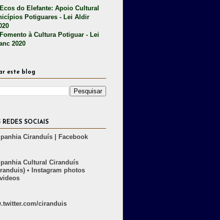
 Ecos do Elefante: Apoio Cultural
icípios Potiguares - Lei Aldir
020
 Fomento à Cultura Potiguar - Lei
lanc 2020
ar este blog
 REDES SOCIAIS
anhia Ciranduís | Facebook
anhia Cultural Ciranduís
randuis) • Instagram photos
videos
twitter.com/ciranduis