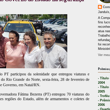
Comp
Janduís,
A Compa
fins lucr
reconhec
atua nas
Trabalh
refunda
foi reco
Ministér
Ver meu 
Prêmios,
o PT participou da solenidade que entregou viaturas e
- Título
 do Rio Grande do Norte, sexta-feira, 28 de fevereiro de
2004
 de Governo, em Natal/RN.
- Título
2005
overnadora Fátima Bezerra (PT) entregou 70 viaturas do
- Troféu
tes regiões do Estado, além de armamentos e coletes de
- Prêmi
2006
- Quarti