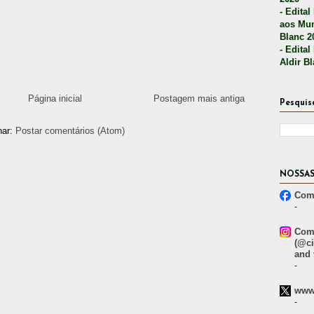
- Edital
aos Mun
Blanc 2
- Edital
Aldir B
Página inicial
Postagem mais antiga
Pesquis
nar:
Postar comentários (Atom)
NOSSAS
Comp
-
Comp
(@ci
and 
-
www.
-