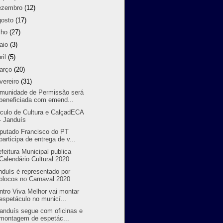
ezembro
(12)
gosto
(17)
lho
(27)
aio
(3)
ril
(5)
arço
(20)
vereiro
(31)
munidade de Permissão será
beneficiada com emend...
rculo de Cultura e CalçadECA
- Janduís
putado Francisco do PT
participa de entrega de v...
efeitura Municipal publica
Calendário Cultural 2020
nduís é representado por
blocos no Carnaval 2020
ntro Viva Melhor vai montar
espetáculo no municí...
randuís segue com oficinas e
montagem de espetác...