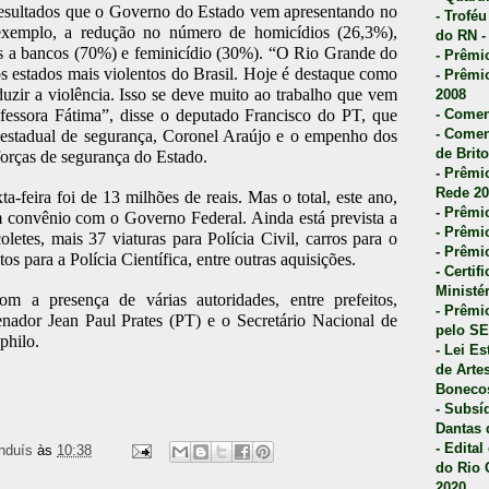
resultados que o Governo do Estado vem apresentando no
- Trofé
exemplo, a redução no número de homicídios (26,3%),
do RN -
os a bancos (70%) e feminicídio (30%). “O Rio Grande do
- Prêmi
s estados mais violentos do Brasil. Hoje é destaque como
- Prêmi
zir a violência. Isso se deve muito ao trabalho que vem
2008
fessora Fátima”, disse o deputado Francisco do PT, que
- Comen
- Comen
 estadual de segurança, Coronel Araújo e o empenho dos
de Brito
orças de segurança do Estado.
- Prêmio
Rede 20
a-feira foi de 13 milhões de reais. Mas o total, este ano,
- Prêmio
m convênio com o Governo Federal. Ainda está prevista a
- Prêmi
oletes, mais 37 viaturas para Polícia Civil, carros para o
- Prêmi
 para a Polícia Científica, entre outras aquisições.
- Certi
Ministé
m a presença de várias autoridades, entre prefeitos,
- Prêmi
senador Jean Paul Prates (PT) e o Secretário Nacional de
pelo S
philo.
- Lei E
de Arte
Bonecos
- Subsí
Dantas 
- Edita
nduís
às
10:38
do Rio 
2020