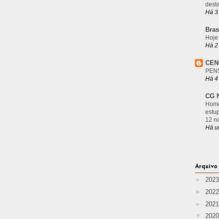
desta
Há 3
Bras
Hoje
Há 2
CEN
PEN
Há 4
CG N
Home
estu
12 n
Há u
Arquivo
►
202
►
202
►
202
▼
202