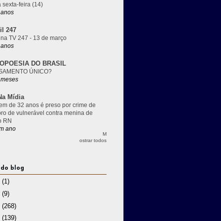
 sexta-feira (14)
 anos
il 247
 na TV 247 - 13 de março
 anos
OPOESIA DO BRASIL
SAMENTO ÚNICO?
 meses
a Mídia
m de 32 anos é preso por crime de
pro de vulnerável contra menina de
o RN
m ano
M
ostrar todos
 do blog
3
(1)
2
(9)
1
(268)
0
(139)