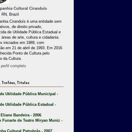
anhia Cultural Ciranduís
 RN, Brazil
nhia Ciranduís é uma entidade sem
ativos, de direito privado,
ida de Utilidade Pública Estadual e
 àreas de arte, cultura e cidadania.
os iniciados em 1989, com
ção em 21 de abril de 1993. Em 2016
nhecida Ponto de Cultura pelo
io da Cultura.
perfil completo
 Troféus, Títulos
 de Utilidade Pública Municipal -
 de Utilidade Pública Estadual -
 Eliane Bandeira - 2006
o Funarte de Teatro Miryan Muniz -
nha Cultural Petrobrás - 2007