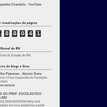
anhia Ciranduís - YouTube
e visualizações de página
1
8
8
0
4
1
Oficinal do RN
ficial do Estado do RN
ista de blogs e Sites
lha Patuense - Aluisio Dutra
cial: A Face Esquecida da Fundação
ombal
ma semana
G DO PROF. ESCOLÁSTICO
LINO
OLOGIA MODERNA Blog será
edado em nova plataforma a partir