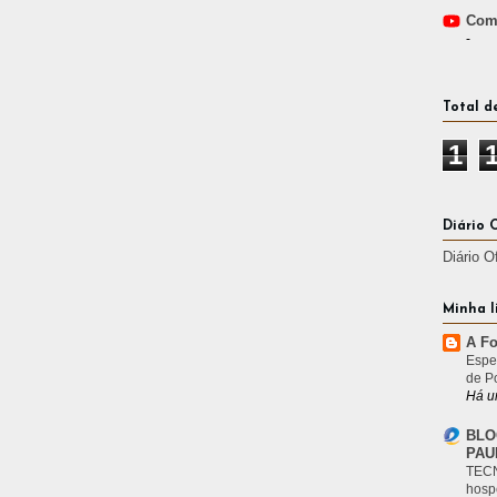
Comp
-
Total d
1
Diário 
Diário O
Minha l
A Fo
Espe
de P
Há u
BLO
PAU
TECN
hosp