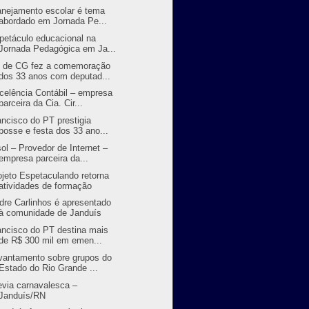
anejamento escolar é tema
abordado em Jornada Pe...
petáculo educacional na
Jornada Pedagógica em Ja...
 de CG fez a comemoração
dos 33 anos com deputad...
celência Contábil – empresa
parceira da Cia. Cir...
ancisco do PT prestigia
posse e festa dos 33 ano...
sol – Provedor de Internet –
empresa parceira da...
ojeto Espetaculando retorna
atividades de formação
dre Carlinhos é apresentado
à comunidade de Janduís
ancisco do PT destina mais
de R$ 300 mil em emen...
vantamento sobre grupos do
Estado do Rio Grande ...
evia carnavalesca –
Janduís/RN