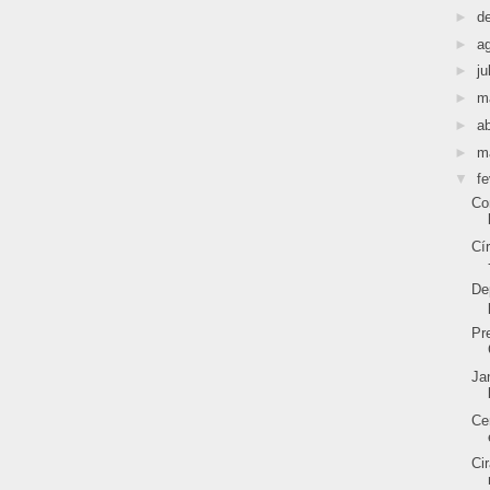
►
d
►
a
►
ju
►
m
►
ab
►
m
▼
fe
Co
Cí
De
Pr
Ja
Ce
Ci