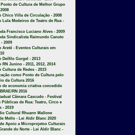
u Ponto de Cultura de Melhor Grupo
 2008
o Chico Villa de Circulação - 2008
o Lula Medeiros de Teatro de Rua -
da Francisco Luciano Alves - 2009
da Sindicalista Raimundo Canuto
 - 2009
 Areté - E
ventos Culturais em
10
 Deífilo Gurgel - 2013
o RN Junino - 2011, 2012, 2014
o Cultura de Redes - 2015
ficação como Ponto de Cultura pelo
rio da Cultura 2016
o de economia criativa concedido
EBRAE/RN 2016
stadual Câmara Cascudo - Festival
s Públicas de Rua: Teatro, Circo e
 - 2019
dio Cultural Rhuann Mallone
de Mello - Lei Aldir Blanc 2020
l de Apoio a Microprojetos Culturais
Grande do Norte - Lei Aldir Blanc -