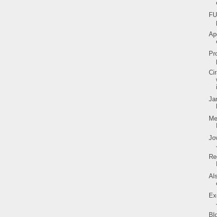
FU
Ap
Pr
Ci
Ja
Me
Jo
Re
Al
Ex
Bl