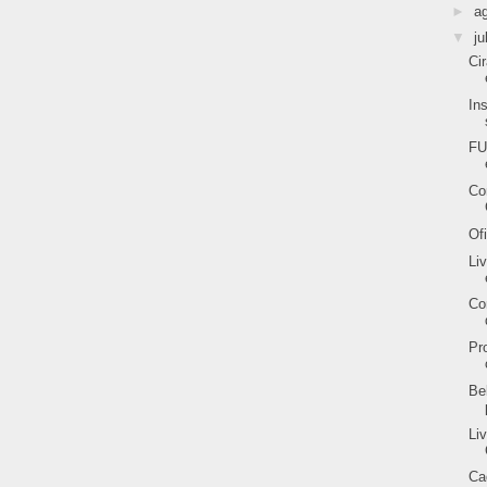
►
a
▼
ju
Ci
In
FU
Co
Of
Li
Co
Pr
Be
Li
Ca