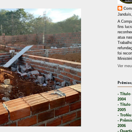
Comp
Janduís,
A Compa
fins lucr
reconhec
atua nas
Trabalh
refunda
foi reco
Ministér
Ver meu 
Prêmios,
- Título
2004
- Título
2005
- Troféu
- Prêmi
2006
- Quarti