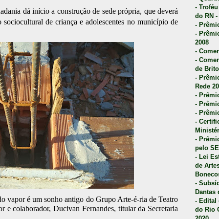
- Trofé
dania dá início a construção de sede própria, que deverá
do RN -
 sociocultural de criança e adolescentes no município de
- Prêmi
- Prêmi
2008
- Comen
- Comen
de Brito
- Prêmio
Rede 20
- Prêmio
- Prêmi
- Prêmi
- Certi
Ministé
- Prêmi
pelo S
- Lei E
de Arte
Bonecos
- Subsí
Dantas 
do vapor é um sonho antigo do Grupo Arte-é-ria de Teatro
- Edita
 e colaborador, Ducivan Fernandes, titular da Secretaria
do Rio 
2020