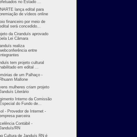
efetuados no Estado ...
NARTE lança edital para
premiação de vídeos online
oio financeiro por meio de
edital será concedido...
ojeto da Ciranduís aprovado
pela Lei Câmara
randuís realiza
webconferência entre
integrantes
nduís tem projeto cultural
habilitado em edital ...
mórias de um Palhaço -
Rhuann Mallone
vens mulheres criam projeto
Janduís Literário
gimento Interno da Comissão
Especial do Fundo de...
sol - Provedor de Internet -
empresa parceira
celência Contábil -
Janduís/RN
og Cultura de Janduís RN é