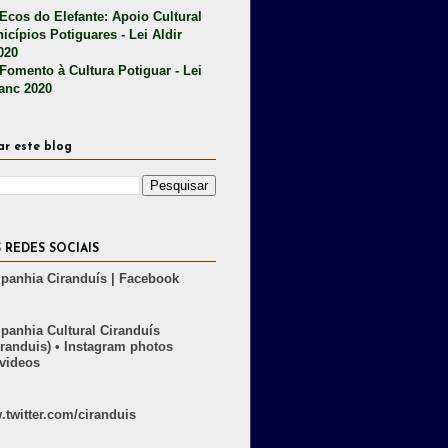
 Ecos do Elefante: Apoio Cultural
icípios Potiguares - Lei Aldir
020
 Fomento à Cultura Potiguar - Lei
lanc 2020
ar este blog
 REDES SOCIAIS
anhia Ciranduís | Facebook
anhia Cultural Ciranduís
randuis) • Instagram photos
videos
twitter.com/ciranduis