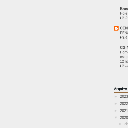
Bras
Hoje
Há 2
CEN
PEN
Há 4
CG N
Home
estu
12 n
Há u
Arquivo
►
202
►
202
►
202
▼
202
►
d