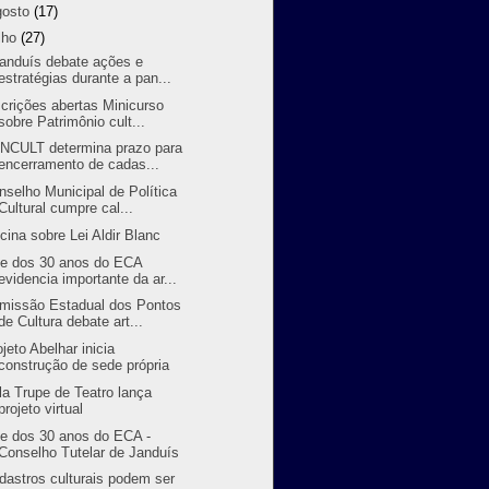
gosto
(17)
lho
(27)
randuís debate ações e
estratégias durante a pan...
scrições abertas Minicurso
sobre Patrimônio cult...
NCULT determina prazo para
encerramento de cadas...
nselho Municipal de Política
Cultural cumpre cal...
icina sobre Lei Aldir Blanc
ve dos 30 anos do ECA
evidencia importante da ar...
missão Estadual dos Pontos
de Cultura debate art...
ojeto Abelhar inicia
construção de sede própria
la Trupe de Teatro lança
projeto virtual
ve dos 30 anos do ECA -
Conselho Tutelar de Janduís
dastros culturais podem ser