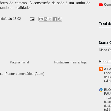
dores do entorno. A construção da sede é um sonho de
Comp
mando em realidade.
-
nduís
às
15:02
Total d
Diário 
Diário O
Minha l
Página inicial
Postagem mais antiga
A Fo
Espe
nar:
Postar comentários (Atom)
de P
Há u
BLO
PAU
TECN
hosp
desta
Há 3