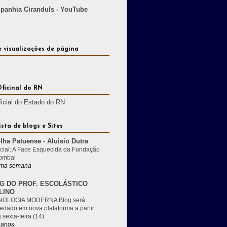
anhia Ciranduís - YouTube
e visualizações de página
Oficinal do RN
ficial do Estado do RN
ista de blogs e Sites
lha Patuense - Aluisio Dutra
cial: A Face Esquecida da Fundação
ombal
ma semana
G DO PROF. ESCOLÁSTICO
LINO
OLOGIA MODERNA Blog será
edado em nova plataforma a partir
 sexta-feira (14)
 anos