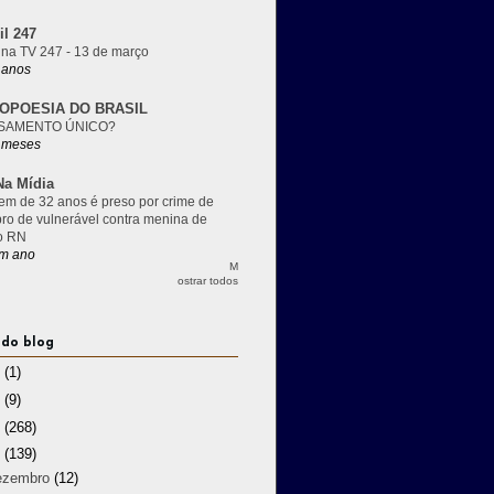
il 247
 na TV 247 - 13 de março
 anos
OPOESIA DO BRASIL
SAMENTO ÚNICO?
 meses
a Mídia
m de 32 anos é preso por crime de
pro de vulnerável contra menina de
o RN
m ano
M
ostrar todos
 do blog
3
(1)
2
(9)
1
(268)
0
(139)
ezembro
(12)