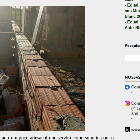
- Edital
aos Mun
Blanc 2
- Edital
Aldir B
Pesquis
NOSSAS
Comp
-
Comp
(@ci
and 
-
www.
-
urado um poço artesanal que servirá como suporte para o