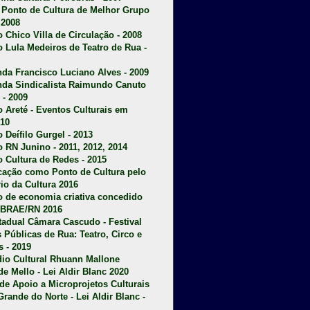
u Ponto de Cultura de Melhor Grupo
 2008
o Chico Villa de Circulação - 2008
o Lula Medeiros de Teatro de Rua -
da Francisco Luciano Alves - 2009
da Sindicalista Raimundo Canuto
 - 2009
 Areté - E
ventos Culturais em
10
 Deífilo Gurgel - 2013
o RN Junino - 2011, 2012, 2014
o Cultura de Redes - 2015
ficação como Ponto de Cultura pelo
rio da Cultura 2016
o de economia criativa concedido
EBRAE/RN 2016
stadual Câmara Cascudo - Festival
s Públicas de Rua: Teatro, Circo e
 - 2019
dio Cultural Rhuann Mallone
de Mello - Lei Aldir Blanc 2020
l de Apoio a Microprojetos Culturais
Grande do Norte - Lei Aldir Blanc -