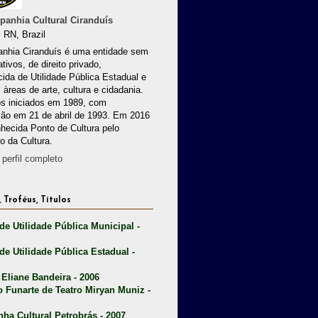
anhia Cultural Ciranduís
 RN, Brazil
nhia Ciranduís é uma entidade sem
ativos, de direito privado,
ida de Utilidade Pública Estadual e
 àreas de arte, cultura e cidadania.
os iniciados em 1989, com
ção em 21 de abril de 1993. Em 2016
nhecida Ponto de Cultura pelo
io da Cultura.
perfil completo
 Troféus, Títulos
 de Utilidade Pública Municipal -
 de Utilidade Pública Estadual -
 Eliane Bandeira - 2006
o Funarte de Teatro Miryan Muniz -
nha Cultural Petrobrás - 2007