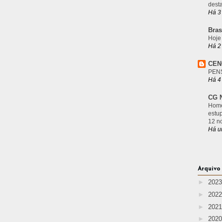
desta
Há 3
Bras
Hoje
Há 2
CEN
PEN
Há 4
CG N
Home
estu
12 n
Há u
Arquivo
►
202
►
202
►
202
►
202