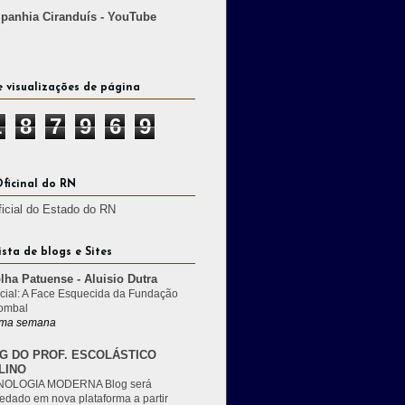
anhia Ciranduís - YouTube
e visualizações de página
1
8
7
9
6
9
Oficinal do RN
ficial do Estado do RN
ista de blogs e Sites
lha Patuense - Aluisio Dutra
cial: A Face Esquecida da Fundação
ombal
ma semana
G DO PROF. ESCOLÁSTICO
LINO
OLOGIA MODERNA Blog será
edado em nova plataforma a partir