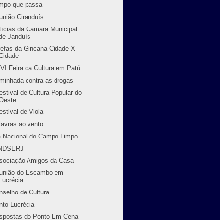
mpo que passa
união Ciranduís
tícias da Câmara Municipal
de Janduís
refas da Gincana Cidade X
Cidade
VI Feira da Cultura em Patú
minhada contra as drogas
Festival de Cultura Popular do
Oeste
Festival de Viola
lavras ao vento
a Nacional do Campo Limpo
NDSERJ
sociação Amigos da Casa
união do Escambo em
Lucrécia
nselho de Cultura
nto Lucrécia
spostas do Ponto Em Cena