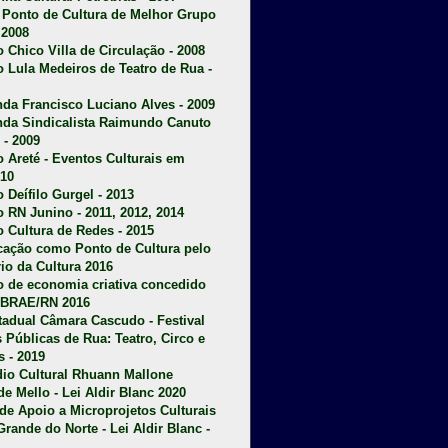
u Ponto de Cultura de Melhor Grupo
 2008
o Chico Villa de Circulação - 2008
o Lula Medeiros de Teatro de Rua -
da Francisco Luciano Alves - 2009
da Sindicalista Raimundo Canuto
 - 2009
 Areté - E
ventos Culturais em
10
 Deífilo Gurgel - 2013
o RN Junino - 2011, 2012, 2014
o Cultura de Redes - 2015
ficação como Ponto de Cultura pelo
rio da Cultura 2016
o de economia criativa concedido
EBRAE/RN 2016
stadual Câmara Cascudo - Festival
s Públicas de Rua: Teatro, Circo e
 - 2019
dio Cultural Rhuann Mallone
de Mello - Lei Aldir Blanc 2020
l de Apoio a Microprojetos Culturais
Grande do Norte - Lei Aldir Blanc -