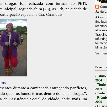
as drogas foi realizada com turmas do PETI,
Comp
nicipal, segunda-feira (23), às 17h, na cidade de
Janduís,
rticipação especial a Cia. Ciranduís.
A Compa
fins lucr
reconhec
atua nas
Trabalh
refunda
foi reco
Ministér
Ver meu 
Prêmios,
- Título
2004
omes
- Título
esentes durante a caminhada entregando panfletos,
2005
ndo quadros humorísticos dentro do tema “drogas”.
- Troféu
- Prêmi
ia de Assistência Social da cidade, abriu mais um
2006
- Quarti