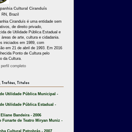
anhia Cultural Ciranduís
 RN, Brazil
nhia Ciranduís é uma entidade sem
ativos, de direito privado,
ida de Utilidade Pública Estadual e
 àreas de arte, cultura e cidadania.
os iniciados em 1989, com
ção em 21 de abril de 1993. Em 2016
nhecida Ponto de Cultura pelo
io da Cultura.
perfil completo
 Troféus, Títulos
 de Utilidade Pública Municipal -
 de Utilidade Pública Estadual -
 Eliane Bandeira - 2006
o Funarte de Teatro Miryan Muniz -
nha Cultural Petrobrás - 2007