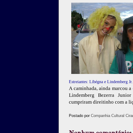
Estreiantes: Líbégna e Lindemberg Jr.
A caminhada, ainda marcou a e
Lindemberg Bezerra Junior
cumpriram direitinho com a li
Postado por
Companhia Cultural Cira
Nenhum comentário: