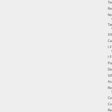
Te
Re
No
Ta
XX
Ca
I 
I 
Pa
Di
SI
As
Re
Co
Co
Re