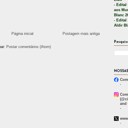
- Edital
aos Mun
Blanc 2
- Edital
Aldir B
Página inicial
Postagem mais antiga
Pesquis
nar:
Postar comentários (Atom)
NOSSAS
Comp
-
Comp
(@ci
and 
-
www.
-