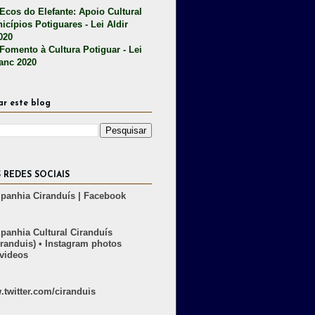
 Ecos do Elefante: Apoio Cultural
icípios Potiguares - Lei Aldir
020
 Fomento à Cultura Potiguar - Lei
lanc 2020
ar este blog
 REDES SOCIAIS
anhia Ciranduís | Facebook
anhia Cultural Ciranduís
randuis) • Instagram photos
videos
twitter.com/ciranduis