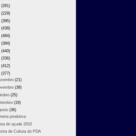
9
(281)
8
(229)
7
(395)
6
(438)
5
(484)
4
(384)
3
(440)
2
(336)
1
(412)
0
(377)
ezembro
(21)
ovembro
(38)
utubro
(25)
etembro
(19)
gosto
(36)
rreria produtiva
sta do açude 2010
stra de Cultura do PDA