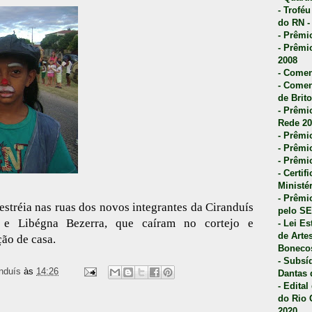
- Trofé
do RN -
- Prêmi
- Prêmi
2008
- Comen
- Comen
de Brito
- Prêmio
Rede 20
- Prêmio
- Prêmi
- Prêmi
- Certi
Ministé
- Prêmi
stréia nas ruas dos novos integrantes da Ciranduís
pelo S
 e Libégna Bezerra, que caíram no cortejo e
- Lei E
de Arte
ção de casa.
Bonecos
- Subsí
nduís
às
14:26
Dantas 
- Edita
do Rio 
2020